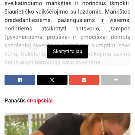
sveikatingumo mankštas ir norinčius išmokti
šiaurietiško vaikščiojimo su lazdomis. Mankštos
pradedantiesiems, pažengusiems ir visiems,
norintiems atsikratyti antsvorio, įtampos
(gyvenantiems protiškai ir emociškai įtemptą
kasdieninį gyvenimą), norintiems sustiprinti savo
Skaityti toliau
kūną, trokštantiems atgauti pasitikėjimą savimi
bei išlaikyti harmoniją savo gyvenime.
Laikas:
Aktualios
naujienos
Panašūs
straipsniai
Radviliškiečiai žmonių su negalia sporto
šventėje Bauskėje iškovojo 12 medalių
2026-08-10
Tarptautinis vargonų muzikos festivalis „Cantus