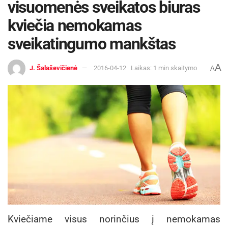
visuomenės sveikatos biuras
kviečia nemokamas
sveikatingumo mankštas
A
J. Šalaševičienė
2016-04-12
Laikas: 1 min skaitymo
A
Kviečiame visus norinčius į nemokamas