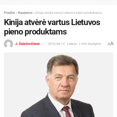
nuostolius.
Pradžia
»
Naujienos
»
Kinija atvėrė vartus Lietuvos pieno produktams
Vaidas Šalaševičius
Kinija atvėrė vartus Lietuvos
pieno produktams
A
J. Šalaševičienė
2016-04-12
Laikas: 1 min skaitymo
A