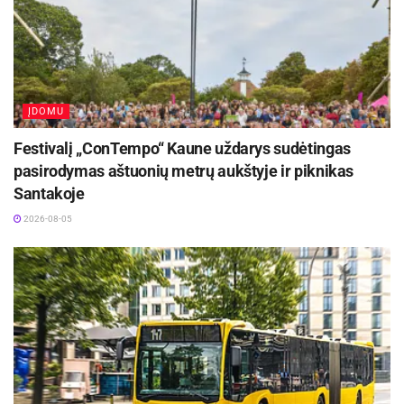
ĮDOMU
Festivalį „ConTempo“ Kaune uždarys sudėtingas
pasirodymas aštuonių metrų aukštyje ir piknikas
Santakoje
2026-08-05