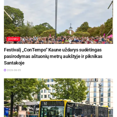
ĮDOMU
Festivalį „ConTempo“ Kaune uždarys sudėtingas
pasirodymas aštuonių metrų aukštyje ir piknikas
Santakoje
2026-08-05