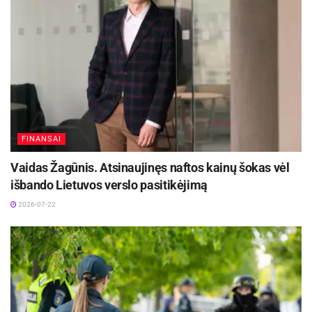
FINANSAI
Vaidas Žagūnis. Atsinaujinęs naftos kainų šokas vėl
išbando Lietuvos verslo pasitikėjimą
2026-07-22