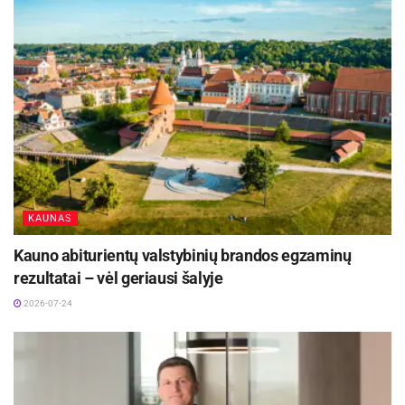
pasirašytas trišalis protokolas dėl veterinarinių ir
higienos reikalavimų, kurie bus taikomi pieno
produktams eksportuojamiems iš Lietuvos į
Kiniją.
Apie tolesnius procesus ir tvarką pieno
produktus norinčios eksportuoti įmonės bus
informuotos mūsų valstybinių institucijų.
KAUNAS
Kauno abiturientų valstybinių brandos egzaminų
rezultatai – vėl geriausi šalyje
2026-07-24