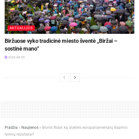
AKTUALIJOS
Biržuose vyko tradicinė miesto šventė „Biržai –
sostinė mano“
2026-08-05
Pradžia
»
Naujienos
»
Bronis Ropė: ką atskleis europarlamentarų šlapimo
tyrimų rezultatai?