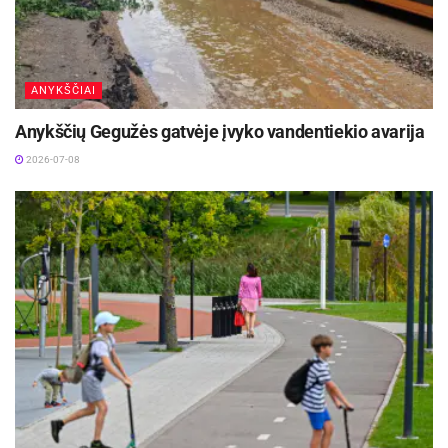
ANYKŠČIAI
Anykščių Gegužės gatvėje įvyko vandentiekio avarija
2026-07-08