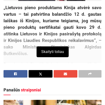
„Lietuvos pieno produktams Kinija atvėrė savo
vartus – tai patvirtina balandžio 12 d. gautas
laiškas iš Kinijos, kuriame teigiama, jog mūsų
pieno produktų sertifikatai gauti kovo 29 d.
atitinka Lietuvos ir Kinijos pasirašytą protokolą
ir Kinijos Liaudies Respublikos reikalavimus“, –
sako Ministras Pirmininkas Algirdas
Skaityti toliau
Butkevičius.
Premjerui viešint Kinijoje ir susitikus su Kinijos
liaudies Respublikos premjeru Li Keqiangu buvo
duotas pažadas, jog sertifikatus pieno produktų
eksportui Lietuva gaus dar balandį.
Panašūs
straipsniai
„Pagaliau mūsų pastangas vainikavo sėkmė,
baigtas sertifikatų rengimo, derinimo procesas.