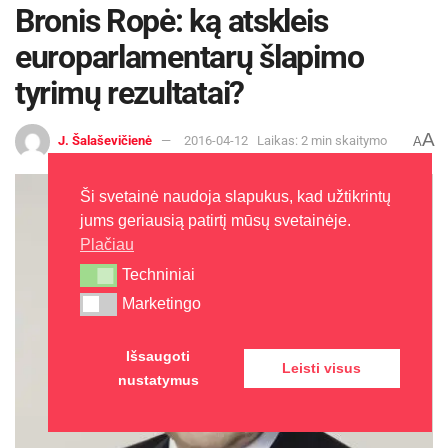
Bronis Ropė: ką atskleis
europarlamentarų šlapimo
tyrimų rezultatai?
A
J. Šalaševičienė
2016-04-12
Laikas: 2 min skaitymo
A
Ši svetainė naudoja slapukus, kad užtikrintų
jums geriausią patirtį mūsų svetainėje.
Plačiau
Techniniai
Techniniai
Marketingo
Marketingo
Išsaugoti
Leisti visus
nustatymus