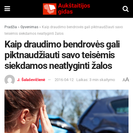
Pradžia
»
Gyvenimas
»
Kaip draudimo bendrovės gali piktnaudžiauti savo
teisėmis siekdamos neatlyginti žalos
Kaip draudimo bendrovės gali
piktnaudžiauti savo teisėmis
siekdamos neatlyginti žalos
A
J. Šalaševičienė
2016-04-12
Laikas: 3 min skaitymo
A