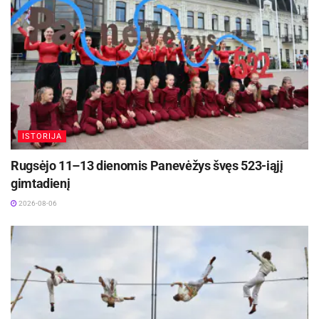
Tarptautinis vargonų muzikos festivalis „Cantus
organi“ kviečia į išskirtinį koncertą Kėdainiuose!
2026-08-09
ISTORIJA
Rugsėjo 11–13 dienomis Panevėžys švęs 523-iąjį
gimtadienį
2026-08-06