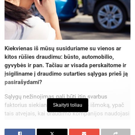
Kiekvienas iš mūsų susiduriame su vienos ar
kitos rūšies draudimu: būsto, automobilio,
gyvybės ir pan. Tačiau ar visada perskaitome ir
įsigiliname į draudimo sutarties sąlygas prieš ją
pasirašydami?
Sąlygų nežinojimas gali būti itin svarbus
faktorius siekiant gauti draudimo išmoką, ypač
Skaityti toliau
tais atvejais, kai draudimo kompanijos naudojasi
joms suteikiama laisve ir sutartyse nurodo tokias
sąlygas, kurios apriboja draudimo išmokų