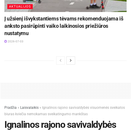
AKTUALIJOS
Į užsienį išvykstantiems tėvams rekomenduojama iš
anksto pasirūpinti vaiko laikinosios priežiūros
nustatymu
2026-07-03
Pradžia
»
Laisvalaikis
»
Ignalinos rajono savivaldybės visuomenės sveikatos
biuras kviečia nemokamas sveikatingumo mankštas
Ignalinos rajono savivaldybės