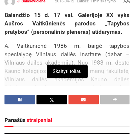
A
J. Šalaševičienė
2016-04-12
Laikas: 1 min skaitymo
A
Balandžio 15 d. 17 val. Galerijoje XX vyks
Aušros Vaitkūnienės parodos „Tapybos
pratybos“ (personalinis pleneras) atidarymas.
A. Vaitkūnienė 1986 m. baigė tapybos
specialybę Vilniaus dailės institute (dabar –
Vilniaus dailės akademija). Nuo 1988 m. dėsto
Kauno kolegijos J. Vienožinskio menų fakultete,
Skaityti toliau
Vilniaus dailės akademijos Kauno dailės
fakulteto vizualaus meno katedroje tapybos
specialybės studentams. Apdovanota Lietuvos
valstybine stipendija (1994 m.), Valstybinė
aukščiausio laipsnio kultūros ir meno stipendija
Panašūs
straipsniai
(1999–2000 m.), The Pollock-Krasner
Foundation stipendija (2013 m.), J. Vienožinskio