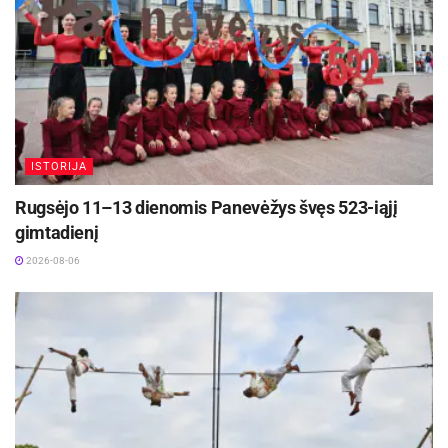
ISTORIJA
Rugsėjo 11–13 dienomis Panevėžys švęs 523-iąjį
gimtadienį
2026-08-06