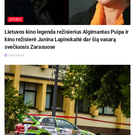
ĮDOMU
Lietuvos kino legenda režisierius Algimantas Puipa ir
kino režisierė Janina Lapinskaitė dar šią vasarą
svečiuosis Zarasuose
2026-08-04