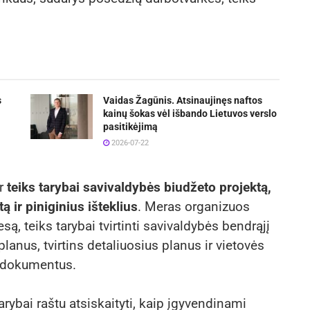
s
Vaidas Žagūnis. Atsinaujinęs naftos
kainų šokas vėl išbando Lietuvos verslo
pasitikėjimą
2026-07-22
ir
teiks tarybai savivaldybės biudžeto projektą,
ą ir piniginius išteklius
. Meras organizuos
ą, teiks tarybai tvirtinti savivaldybės bendrąjį
lanus, tvirtins detaliuosius planus ir vietovės
o dokumentus.
arybai raštu atsiskaityti, kaip įgyvendinami