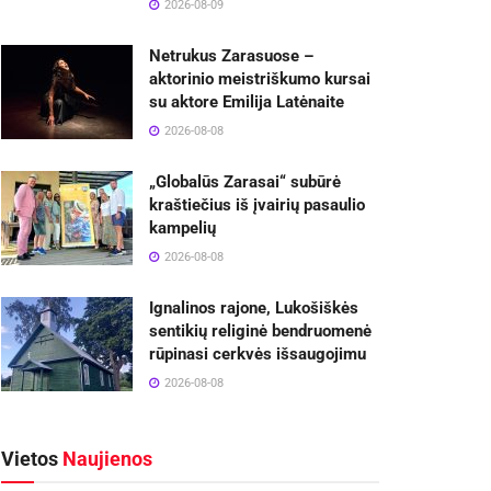
2026-08-09
Netrukus Zarasuose –
aktorinio meistriškumo kursai
su aktore Emilija Latėnaite
2026-08-08
„Globalūs Zarasai“ subūrė
kraštiečius iš įvairių pasaulio
kampelių
2026-08-08
Ignalinos rajone, Lukošiškės
sentikių religinė bendruomenė
rūpinasi cerkvės išsaugojimu
2026-08-08
Vietos
Naujienos