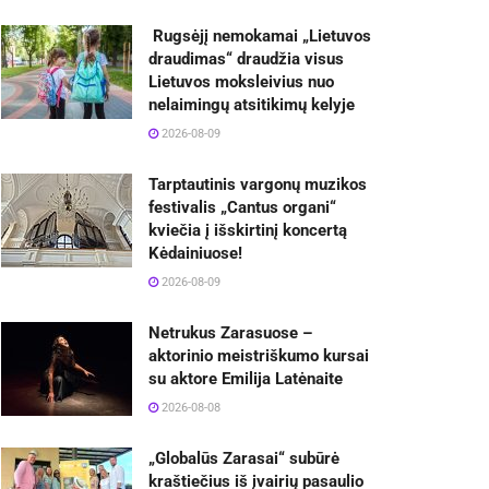
Rugsėjį nemokamai „Lietuvos
draudimas“ draudžia visus
Lietuvos moksleivius nuo
nelaimingų atsitikimų kelyje
2026-08-09
Tarptautinis vargonų muzikos
festivalis „Cantus organi“
kviečia į išskirtinį koncertą
Kėdainiuose!
2026-08-09
Netrukus Zarasuose –
aktorinio meistriškumo kursai
su aktore Emilija Latėnaite
2026-08-08
„Globalūs Zarasai“ subūrė
kraštiečius iš įvairių pasaulio