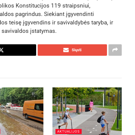
blikos Konstitucijos 119 straipsniui,
valdos pagrindus. Siekiant įgyvendinti
os teisę įgyvendins ir savivaldybės taryba, ir
 savivaldos įstatymas.
Siųsti
AKTUALIJOS