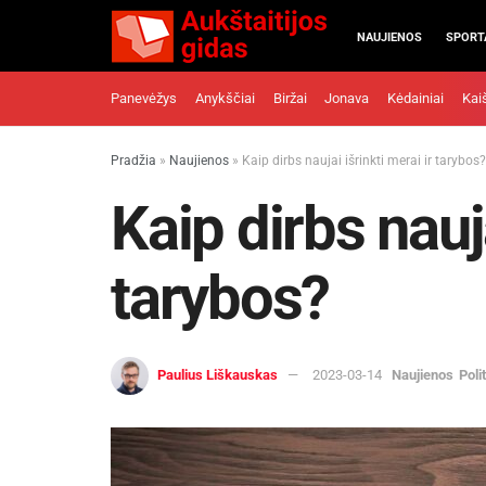
NAUJIENOS
SPORT
Panevėžys
Anykščiai
Biržai
Jonava
Kėdainiai
Kai
Pradžia
»
Naujienos
»
Kaip dirbs naujai išrinkti merai ir tarybos?
Kaip dirbs nauja
tarybos?
Paulius Liškauskas
2023-03-14
Naujienos
Poli