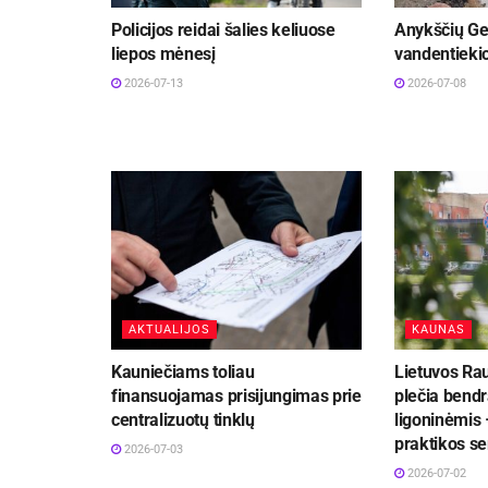
Policijos reidai šalies keliuose
Anykščių Ge
liepos mėnesį
vandentiekio
2026-07-13
2026-07-08
AKTUALIJOS
KAUNAS
Kauniečiams toliau
Lietuvos Ra
finansuojamas prisijungimas prie
plečia bend
centralizuotų tinklų
ligoninėmis 
praktikos se
2026-07-03
2026-07-02