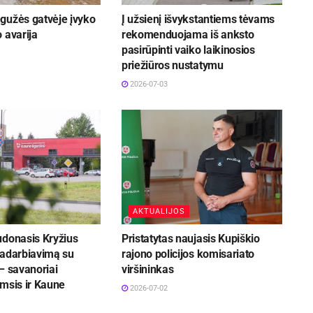
gužės gatvėje įvyko
Į užsienį išvykstantiems tėvams
 avarija
rekomenduojama iš anksto
pasirūpinti vaiko laikinosios
priežiūros nustatymu
2026-07-03
AKTUALIJOS
udonasis Kryžius
Pristatytas naujasis Kupiškio
radarbiavimą su
rajono policijos komisariato
– savanoriai
viršininkas
msis ir Kaune
2026-07-02