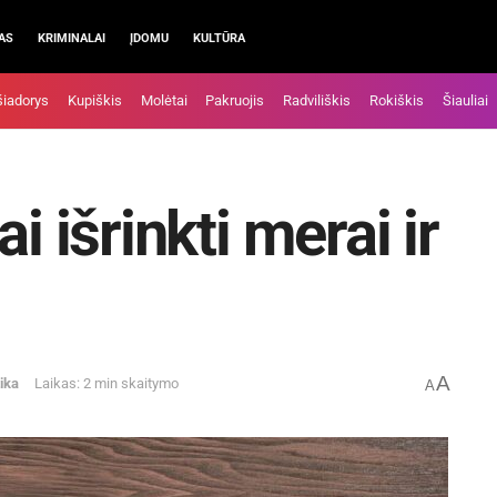
AS
KRIMINALAI
ĮDOMU
KULTŪRA
šiadorys
Kupiškis
Molėtai
Pakruojis
Radviliškis
Rokiškis
Šiauliai
i išrinkti merai ir
A
tika
Laikas: 2 min skaitymo
A