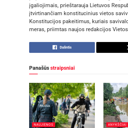
įgaliojimais, prieštarauja Lietuvos Respu
įtvirtinančiam konstitucinius vietos savi
Konstitucijos pakeitimus, kuriais savivald
meras, priimtas naujos redakcijos Vietos
Dalintis
Panašūs
straipsniai
NAUJIENOS
ANYKŠČIAI