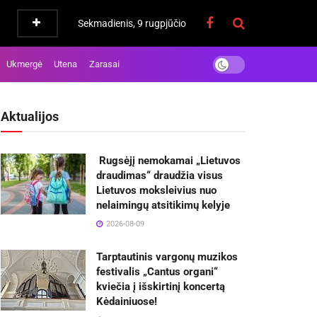
Sekmadienis, 9 rugpjūčio
Ukmergė
Utena
Zarasai
Aktualijos
Rugsėjį nemokamai „Lietuvos
draudimas“ draudžia visus
Lietuvos moksleivius nuo
nelaimingų atsitikimų kelyje
2026-08-09
Tarptautinis vargonų muzikos
festivalis „Cantus organi“
kviečia į išskirtinį koncertą
Kėdainiuose!