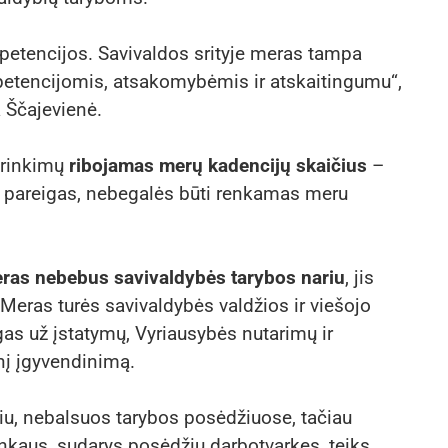
petencijos. Savivaldos srityje meras tampa
petencijomis, atsakomybėmis ir atskaitingumu“,
a Ščajevienė.
 rinkimų
ribojamas merų kadencijų skaičius
–
ro pareigas, nebegalės būti renkamas meru
ras nebebus savivaldybės tarybos nariu
, jis
Meras turės savivaldybės valdžios ir viešojo
as už įstatymų, Vyriausybės nutarimų ir
nį įgyvendinimą.
u, nebalsuos tarybos posėdžiuose, tačiau
nkaus, sudarys posėdžių darbotvarkes, teiks