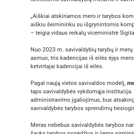
„Aiškiai atskiriamos mero ir tarybos kom
aiškiu šeimininku su išgrynintomis kom
– teigia vidaus reikalų viceministrė Sigit
Nuo 2023 m. savivaldybių tarybų ir merų
asmuo, tris kadencijas iš eilės ėjęs me
ketvirtajai kadencijai iš eilės.
Pagal naują vietos savivaldos modelį,
me
taps savivaldybės vykdomąja institucija. 
administravimo įgaliojimus, bus atsaking
savivaldybės tarybos sprendimų tiesiogi
Meras nebebus savivaldybės tarybos nari
šauks tarybos posėdžius ir jiems pirmini