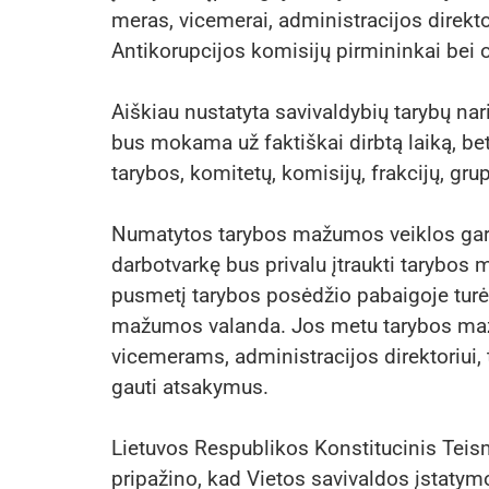
meras, vicemerai, administracijos direkto
Antikorupcijos komisijų pirmininkai bei o
Aiškiau nustatyta savivaldybių tarybų nar
bus mokama už faktiškai dirbtą laiką, be
tarybos, komitetų, komisijų, frakcijų, g
Numatytos tarybos mažumos veiklos gara
darbotvarkę bus privalu įtraukti tarybos
pusmetį tarybos posėdžio pabaigoje turė
mažumos valanda. Jos metu tarybos maž
vicemerams, administracijos direktoriui,
gauti atsakymus.
Lietuvos Respublikos Konstitucinis Tei
pripažino, kad Vietos savivaldos įstatym