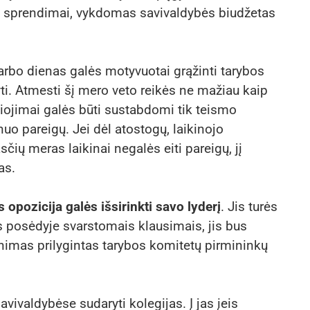
os sprendimai, vykdomas savivaldybės biudžetas
darbo dienas galės motyvuotai grąžinti tarybos
ti. Atmesti šį mero veto reikės ne mažiau kaip
liojimai galės būti sustabdomi tik teismo
nuo pareigų. Jei dėl atostogų, laikinojo
ių meras laikinai negalės eiti pareigų, jį
as.
 opozicija galės išsirinkti savo lyderį
. Jis turės
 posėdyje svarstomais klausimais, jis bus
inimas prilygintas tarybos komitetų pirmininkų
vivaldybėse sudaryti kolegijas. Į jas įeis