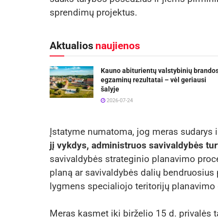
sprendimų projektus.
Aktualios
naujienos
Kauno abiturientų valstybinių brando
egzaminų rezultatai – vėl geriausi
šalyje
2026-07-24
Įstatyme numatoma, jog meras sudarys 
jį vykdys, administruos savivaldybės turt
savivaldybės strateginio planavimo proces
planą ar savivaldybės dalių bendruosius p
lygmens specialiojo teritorijų planavim
Meras kasmet iki birželio 15 d. privalės t