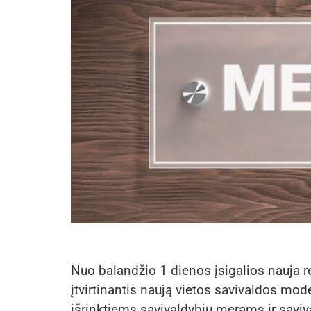
Nuo balandžio 1 dienos įsigalios nauja r
įtvirtinantis naują vietos savivaldos mode
išrinktiems savivaldybių merams ir savi