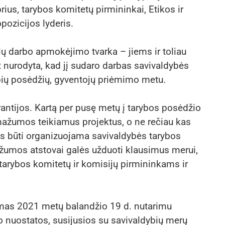
rius, tarybos komitetų pirmininkai, Etikos ir
pozicijos lyderis.
ių darbo apmokėjimo tvarka – jiems ir toliau
t nurodyta, kad jį sudaro darbas savivaldybės
rupių posėdžių, gyventojų priėmimo metu.
ntijos. Kartą per pusę metų į tarybos posėdžio
 mažumos teikiamus projektus, o ne rečiau kas
s būti organizuojama savivaldybės tarybos
umos atstovai galės užduoti klausimus merui,
 tarybos komitetų ir komisijų pirmininkams ir
smas 2021 metų balandžio 19 d. nutarimu
o nuostatos, susijusios su savivaldybių merų