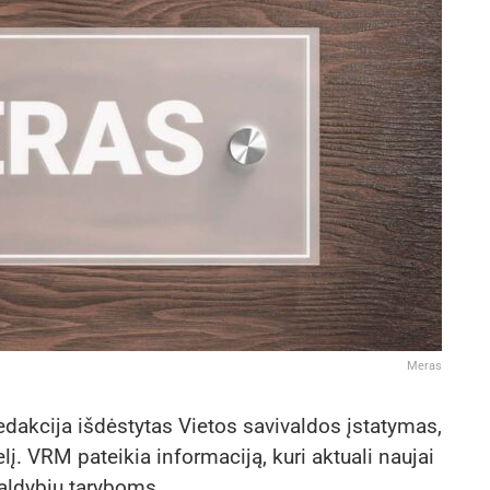
Meras
edakcija išdėstytas Vietos savivaldos įstatymas,
lį. VRM pateikia informaciją, kuri aktuali naujai
valdybių taryboms.