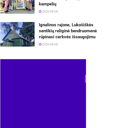
kampelių
2026-08-08
Ignalinos rajone, Lukošiškės
sentikių religinė bendruomenė
rūpinasi cerkvės išsaugojimu
2026-08-08