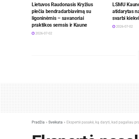
Lietuvos Raudonasis Kryžius
LSMU Kauno 
plečia bendradarbiavimą su
atidarytas n
ligoninėmis – savanoriai
svarbi kiekv
praktikos semsis ir Kaune
2026-07-02
2026-07-02
Pradžia
»
Sveikata
»
Ekspertė pasakė, ką daryti, kad pagaliau p