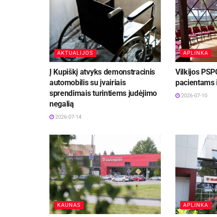
AKTUALIJOS
APLINKA
Į Kupiškį atvyks demonstracinis
Vilkijos PSP
automobilis su įvairiais
pacientams 
sprendimais turintiems judėjimo
2026-07-10
negalią
2026-07-14
KAUNAS
APLINKA