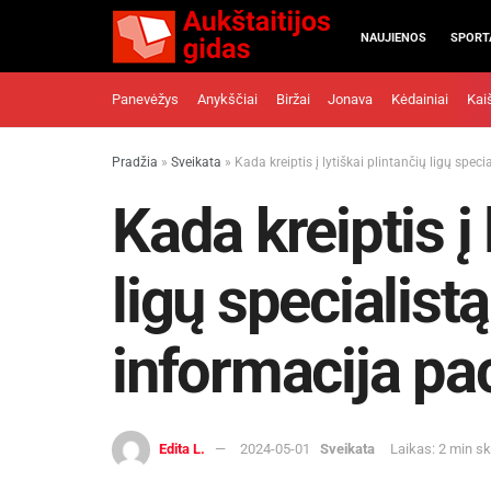
NAUJIENOS
SPORT
Panevėžys
Anykščiai
Biržai
Jonava
Kėdainiai
Kai
Pradžia
»
Sveikata
»
Kada kreiptis į lytiškai plintančių ligų spe
Kada kreiptis į 
ligų specialistą
informacija p
Edita L.
2024-05-01
Sveikata
Laikas: 2 min s