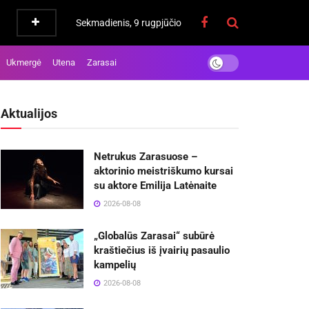
Sekmadienis, 9 rugpjūčio
Ukmergė
Utena
Zarasai
Aktualijos
Netrukus Zarasuose –
aktorinio meistriškumo kursai
su aktore Emilija Latėnaite
2026-08-08
„Globalūs Zarasai“ subūrė
kraštiečius iš įvairių pasaulio
kampelių
2026-08-08