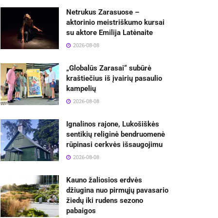
Netrukus Zarasuose –
aktorinio meistriškumo kursai
su aktore Emilija Latėnaite
2026-08-08
„Globalūs Zarasai“ subūrė
kraštiečius iš įvairių pasaulio
kampelių
2026-08-08
Ignalinos rajone, Lukošiškės
sentikių religinė bendruomenė
rūpinasi cerkvės išsaugojimu
2026-08-08
Kauno žaliosios erdvės
džiugina nuo pirmųjų pavasario
žiedų iki rudens sezono
pabaigos