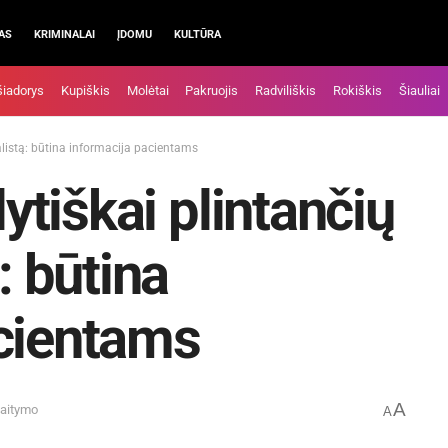
AS
KRIMINALAI
ĮDOMU
KULTŪRA
šiadorys
Kupiškis
Molėtai
Pakruojis
Radviliškis
Rokiškis
Šiauliai
cialistą: būtina informacija pacientams
lytiškai plintančių
: būtina
acientams
A
kaitymo
A