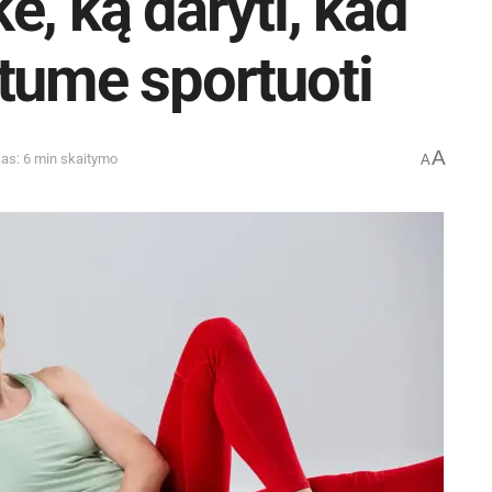
ė, ką daryti, kad
tume sportuoti
A
kas: 6 min skaitymo
A