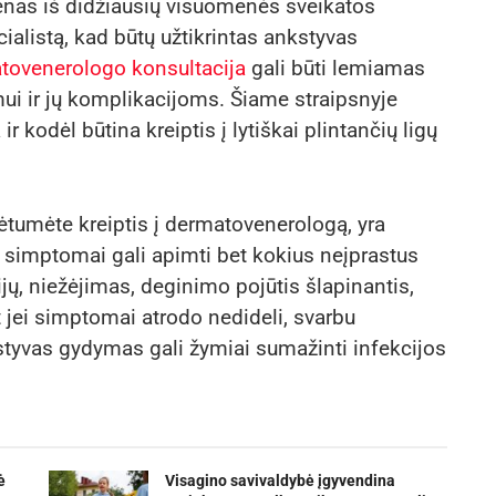
vienas iš didžiausių visuomenės sveikatos
ecialistą, kad būtų užtikrintas ankstyvas
tovenerologo konsultacija
gali būti lemiamas
timui ir jų komplikacijoms. Šiame straipsnyje
r kodėl būtina kreiptis į lytiškai plintančių ligų
rėtumėte kreiptis į dermatovenerologą, yra
simptomai gali apimti bet kokius neįprastus
ijų, niežėjimas, deginimo pojūtis šlapinantis,
t jei simptomai atrodo nedideli, svarbu
kstyvas gydymas gali žymiai sumažinti infekcijos
ė
Visagino savivaldybė įgyvendina