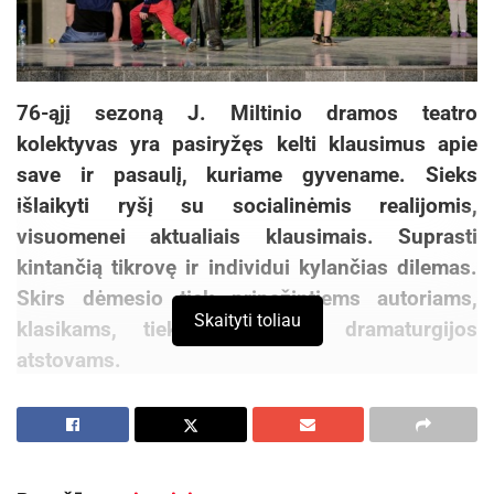
76-ąjį sezoną J. Miltinio dramos teatro
kolektyvas yra pasiryžęs kelti klausimus apie
save ir pasaulį, kuriame gyvename. Sieks
išlaikyti ryšį su socialinėmis realijomis,
visuomenei aktualiais klausimais. Suprasti
kintančią tikrovę ir individui kylančias dilemas.
Skirs dėmesio tiek pripažintiems autoriams,
Skaityti toliau
klasikams, tiek šiuolaikinės dramaturgijos
atstovams.
Kitas svarbus sezono aspektas – tai
įvairiakultūriškumas. Teatras sieks supažindinti
su iki šiol egzotiškomis laikomomis kultūromis.