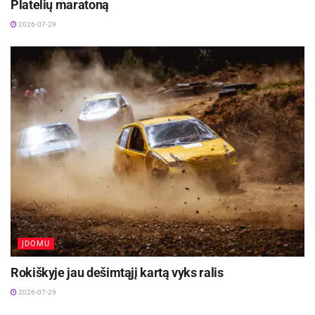
Platelių maratoną
2026-07-29
ĮDOMU
Rokiškyje jau dešimtąjį kartą vyks ralis
2026-07-29