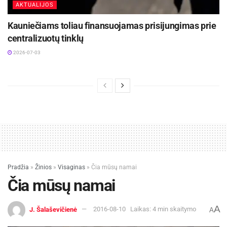
AKTUALIJOS
Kauniečiams toliau finansuojamas prisijungimas prie
centralizuotų tinklų
2026-07-03
Pradžia
»
Žinios
»
Visaginas
»
Čia mūsų namai
Čia mūsų namai
A
J. Šalaševičienė
2016-08-10
Laikas: 4 min skaitymo
A