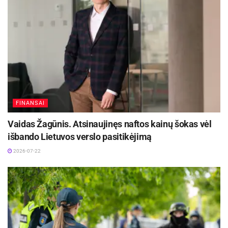
patalpų ir higienos pažeidimų, tačiau tie
pažeidimai neturėjo tiesioginės įtakos maisto
saugai. Įmonė buvo įpareigota pašalinti
pažeidimus ir nurodymus įvykdė.
Aktualios
naujienos
DHL perka „Venipak“ grupę: stiprins pozicijas
FINANSAI
Baltijos šalyse
2026-07-28
Vaidas Žagūnis. Atsinaujinęs naftos kainų šokas vėl
išbando Lietuvos verslo pasitikėjimą
Europos Sąjungos sankcijos „Mere“ tinklo
savininkams: ekonominio saugumo ir solidarumo
2026-07-22
su Ukraina užtikrinimas
2026-07-25
„Viešojoje erdvėje nuolat eskaluojama maisto
saugos tema gali neigiamai paveikti mūsų