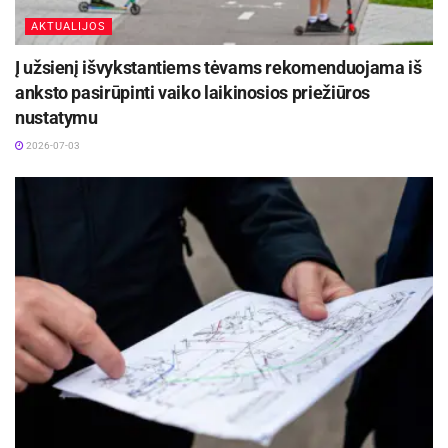
AKTUALIJOS
Į užsienį išvykstantiems tėvams rekomenduojama iš
anksto pasirūpinti vaiko laikinosios priežiūros
nustatymu
2026-07-03