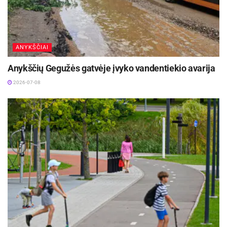
ANYKŠČIAI
Anykščių Gegužės gatvėje įvyko vandentiekio avarija
2026-07-08