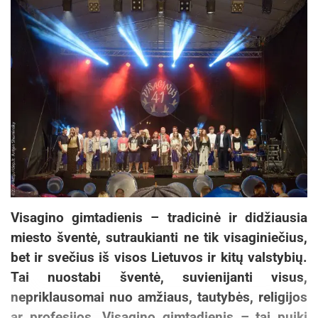
Visagino gimtadienis – tradicinė ir didžiausia
miesto šventė, sutraukianti ne tik visaginiečius,
bet ir svečius iš visos Lietuvos ir kitų valstybių.
Tai nuostabi šventė, suvienijanti visus,
nepriklausomai nuo amžiaus, tautybės, religijos
ar profesijos. Visagino gimtadienis – tai puiki