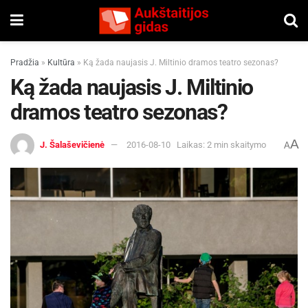
Pradžia
»
Kultūra
»
Ką žada naujasis J. Miltinio dramos teatro sezonas?
Ką žada naujasis J. Miltinio
dramos teatro sezonas?
A
J. Šalaševičienė
2016-08-10
Laikas: 2 min skaitymo
A