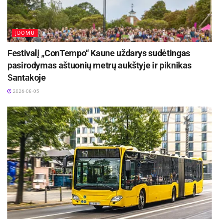
ĮDOMU
Festivalį „ConTempo“ Kaune uždarys sudėtingas
pasirodymas aštuonių metrų aukštyje ir piknikas
Santakoje
2026-08-05
kurioje pasirodė vietiniai kolektyvai: Visagino
trečiojo amžiaus universiteto šokių kolektyvas
„Rūta“, VKC vokalinis ansamblis „Rodnik“, chorai
„Banga“ ir „Melodija“. Koncertines programas
šioje šventėje taip pat pristatė svečiai: Svarinskio
kultūros namų estradinė moterų šokių grupė
„Loreta“ iš Dagdos (Latvija), lydima Dagdos