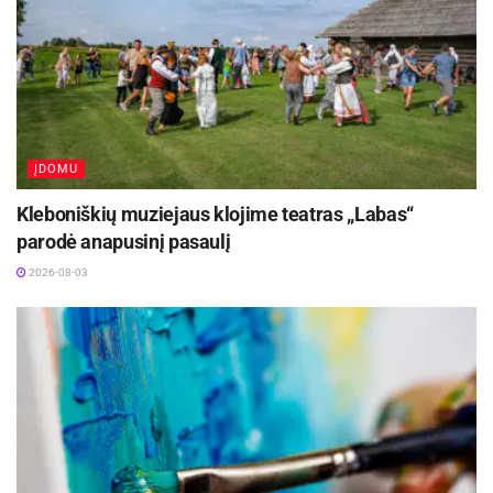
ĮDOMU
Kleboniškių muziejaus klojime teatras „Labas“
parodė anapusinį pasaulį
2026-08-03