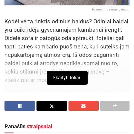
Pranešimo rengėjų nuotr.
Kodėl verta rinktis odinius baldus? Odiniai baldai
yra puiki idėja gyvenamajam kambariui įrengti.
Didelė sofa ir patogūs oda aptraukti foteliai gali
tapti paties kambario puošmena, kuri suteiks jam
nepakartojamą atmosferą. Iš odos pagaminti
baldai puikiai atrodys nepriklausomai nuo to,
kokiu stiliumi įrenginėjame namų erdvę –
Skaityti toliau
klasikiniu ar moderniu.
Pri
ežastys, kodėl verta rinkis odinius baldus
Funkcionalumas
Funkcionalumas kartu su ilgaamžiškumu – tai
Panašūs
straipsniai
savybės, kurios taip pat byloja, kodėl verta rinktis