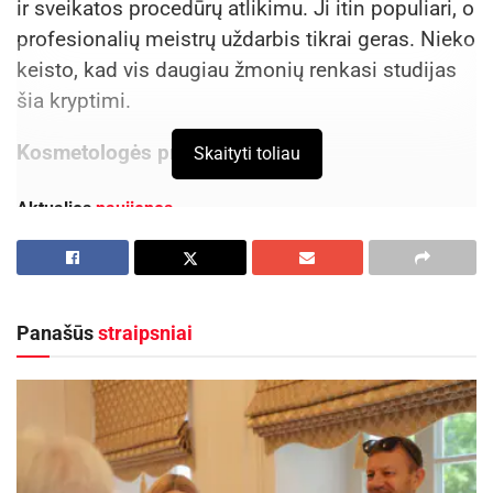
ir sveikatos procedūrų atlikimu. Ji itin populiari, o
profesionalių meistrų uždarbis tikrai geras. Nieko
keisto, kad vis daugiau žmonių renkasi studijas
šia kryptimi.
Kosmetologės profesija
Skaityti toliau
Aktualios
naujienos
Jonavos ligoninėje gimė 300-asis šių metų
kūdikis
2026-08-04
Panašūs
straipsniai
Kauno rajone 700-asis šių metų kūdikis – Jonė iš
Ringaudų
2026-07-31
Kosmetologo darbe svarbūs tiek praktiniai