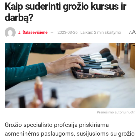
Kaip suderinti grožio kursus ir
darbą?
A
J. Šalaševičienė
2023-03-26
Laikas: 2 min skaitymo
A
Pranešimo autorių nuotr.
Grožio specialisto profesija priskiriama
asmeninėms paslaugoms, susijusioms su grožio