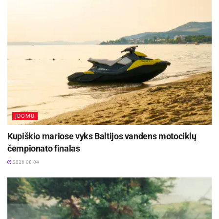
atsargomis.
Aktualios
naujienos
Festivalį „ConTempo“ Kaune uždarys sudėtingas
pasirodymas aštuonių metrų aukštyje ir piknikas
Santakoje
2026-08-05
Lietuvos kino legenda režisierius Algimantas
Puipa ir kino režisierė Janina Lapinskaitė dar šią
ĮDOMU
vasarą svečiuosis Zarasuose
2026-08-04
Kupiškio mariose vyks Baltijos vandens motociklų
čempionato finalas
Unikalus dizainas
2026-08-04
Natūrali medžiagos kilmė garantuoja baldų
unikalumą, kuris su metais įgauna savitą stilių ir
eleganciją.