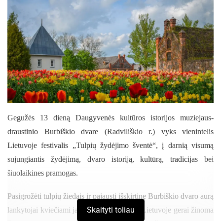
Gegužės 13 dieną Daugyvenės kultūros istorijos muziejaus-
draustinio Burbiškio dvare (Radviliškio r.) vyks vienintelis
Lietuvoje festivalis „Tulpių žydėjimo šventė“, į darnią visumą
sujungiantis žydėjimą, dvaro istoriją, kultūrą, tradicijas bei
šiuolaikines pramogas.
Pasigrožėti tulpių žiedais ir pajausti išskirtinę Burbiškio dvaro aurą
Skaityti toliau
lankytojai kviečiami jau 22-ą kartą. Visoje Lietuvoje gerai žinoma