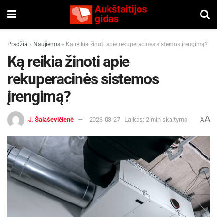
Pradžia
»
Naujienos
»
Ką reikia žinoti apie rekuperacinės sistemos įrengimą?
Ką reikia žinoti apie
rekuperacinės sistemos
įrengimą?
A
J. Šalaševičienė
2023-03-27
Laikas: 2 min skaitymo
A