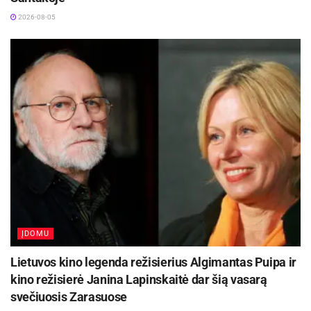
2026-08-06
2026-08-05
Rugsėjo 11–13 dienomis Panevėžys švęs 523-
iąjį gimtadienį
2026-08-06
Dvaro parteryje veiks senovinių automobilių (pagamintų iki 1940
m.) paroda – tikras lobis senųjų automobilių mėgėjams.
Dvaro gėlyne gros rylininkas su XIX amžiaus „šarmanka“ (ryla),
fotografai darys istorines fotografijas fotoateljė-dirbtuvėse, dvaro
sode bus žaidžiami istoriniai ir šiuolaikiniai lauko bei stalo
žaidimai, tarsi iš senųjų fotografijų į dvaro erdves nužengs
istorinių kostiumų rekonstruktoriai. Ir tai – tik dalis numatytų
ĮDOMU
dvariškų veiklų.
Lietuvos kino legenda režisierius Algimantas Puipa ir
kino režisierė Janina Lapinskaitė dar šią vasarą
Festivalio metu veiks Burbiškio dvaro istorijos muziejaus dvaro
svečiuosis Zarasuose
technikos ir transporto priemonių ekspozicijos. Rūmų verandoje