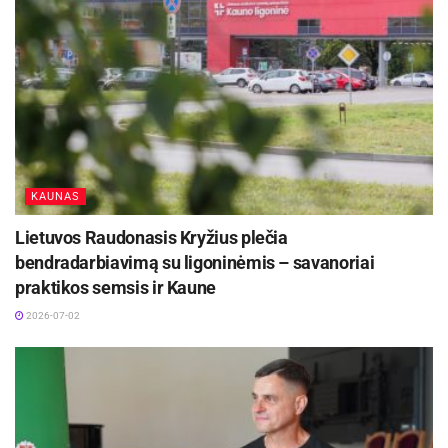
KAUNAS
Lietuvos Raudonasis Kryžius plečia
bendradarbiavimą su ligoninėmis – savanoriai
praktikos semsis ir Kaune
2026-07-02