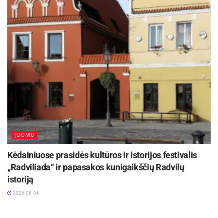
internetiniame puslapyje www.daugyvenesmuziejus.lt.
ĮDOMU
Kėdainiuose prasidės kultūros ir istorijos festivalis
„Radviliada“ ir papasakos kunigaikščių Radvilų
istoriją
2026-08-04