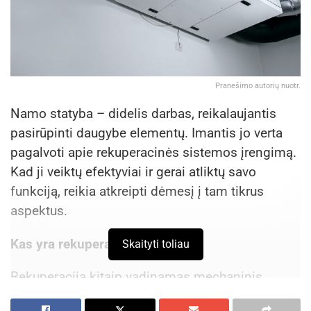
Pranešimo autorių nuotr.
Namo statyba – didelis darbas, reikalaujantis
pasirūpinti daugybe elementų. Imantis jo verta
pagalvoti apie rekuperacinės sistemos įrengimą.
Kad ji veiktų efektyviai ir gerai atliktų savo
funkciją, reikia atkreipti dėmesį į tam tikrus
aspektus.
Kas yra rekuperacija?
Skaityti toliau
Rekuperacija kitaip vadinamas mechaninis
vėdinimas, kuris leidžia atgauti šilumą. Ši