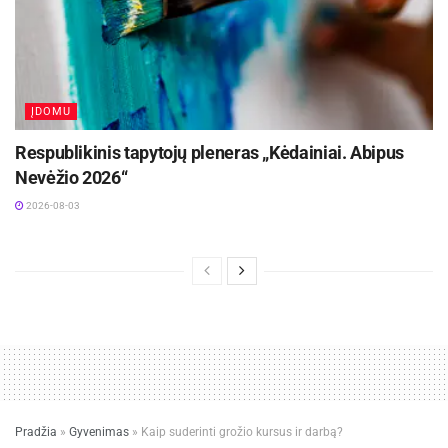
ĮDOMU
Respublikinis tapytojų pleneras „Kėdainiai. Abipus
Nevėžio 2026“
2026-08-03
Pradžia
»
Gyvenimas
»
Kaip suderinti grožio kursus ir darbą?