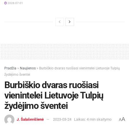
2026-07-01
Pradžia
»
Naujienos
»
Burbiškio dvaras ruošiasi vienintelei Lietuvoje Tulpių
žydėjimo šventei
Burbiškio dvaras ruošiasi
vienintelei Lietuvoje Tulpių
žydėjimo šventei
A
J. Šalaševičienė
2023-03-24
Laikas: 4 min skaitymo
A