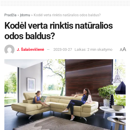
Pradžia
»
Įdomu
»
Kodėl verta rinktis natūralios odos baldus?
Kodėl verta rinktis natūralios
odos baldus?
A
J. Šalaševičienė
2023-03-27
Laikas: 2 min skaitymo
A