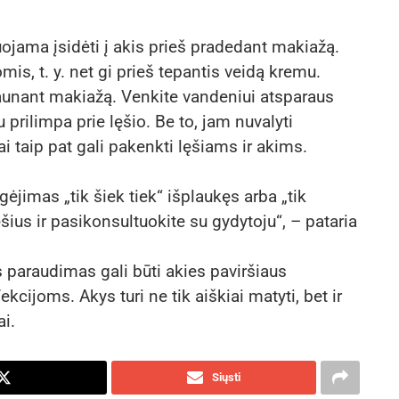
jama įsidėti į akis prieš pradedant makiažą.
mis, t. y. net gi prieš tepantis veidą kremu.
plaunant makiažą. Venkite vandeniui atsparaus
prilimpa prie lęšio. Be to, jam nuvalyti
ai taip pat gali pakenkti lęšiams ir akims.
gėjimas „tik šiek tiek“ išplaukęs arba „tik
ęšius ir pasikonsultuokite su gydytoju“, – pataria
 paraudimas gali būti akies paviršiaus
kcijoms. Akys turi ne tik aiškiai matyti, bet ir
ai.
Siųsti