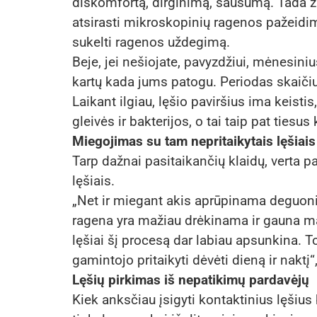
diskomfortą, dirginimą, sausumą. Tada žmo
atsirasti mikroskopinių ragenos pažeidim
sukelti ragenos uždegimą.
Beje, jei nešiojate, pavyzdžiui, mėnesinius
kartų kada jums patogu. Periodas skaiči
Laikant ilgiau, lęšio paviršius ima keistis
gleivės ir bakterijos, o tai taip pat tiesus
Miegojimas su tam nepritaikytais lęšiais
Tarp dažnai pasitaikančių klaidų, verta p
lęšiais.
„Net ir miegant akis aprūpinama deguonim
ragena yra mažiau drėkinama ir gauna m
lęšiai šį procesą dar labiau apsunkina. To
gamintojo pritaikyti dėvėti dieną ir naktį
Lęšių pirkimas iš nepatikimų pardavėjų
Kiek anksčiau įsigyti kontaktinius lęšius