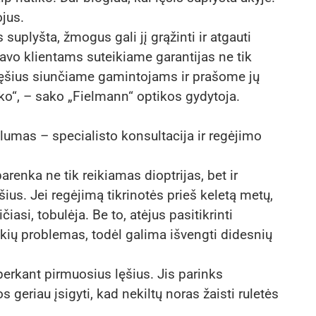
ojus.
s suplyšta, žmogus gali jį grąžinti ir atgauti
Savo klientams suteikiame garantijas ne tik
lęšius siunčiame gamintojams ir prašome jų
tiko“, – sako „Fielmann“ optikos gydytoja.
umas – specialisto konsultacija ir regėjimo
parenka ne tik reikiamas dioptrijas, bet ir
ius. Jei regėjimą tikrinotės prieš keletą metų,
ičiasi, tobulėja. Be to, atėjus pasitikrinti
 akių problemas, todėl galima išvengti didesnių
perkant pirmuosius lęšius. Jis parinks
uos geriau įsigyti, kad nekiltų noras žaisti ruletės