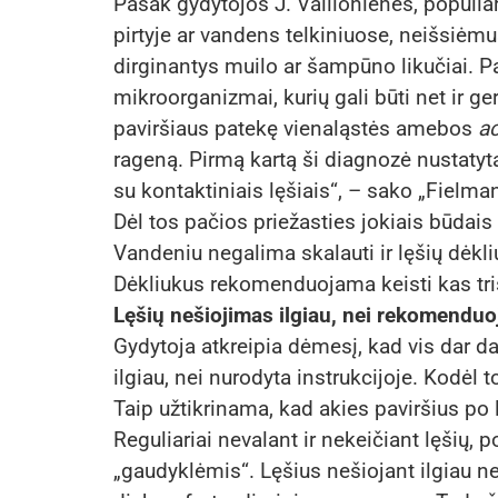
Pasak gydytojos J. Vailionienės, populi
pirtyje ar vandens telkiniuose, neišsiėmus
dirginantys muilo ar šampūno likučiai. Pa
mikroorganizmai, kurių gali būti net ir g
paviršiaus patekę vienaląstės amebos
a
rageną. Pirmą kartą ši diagnozė nustatyt
su kontaktiniais lęšiais“, – sako „Fielma
Dėl tos pačios priežasties jokiais būdais 
Vandeniu negalima skalauti ir lęšių dėkliu
Dėkliukus rekomenduojama keisti kas tr
Lęšių nešiojimas ilgiau, nei rekomend
Gydytoja atkreipia dėmesį, kad vis dar da
ilgiau, nei nurodyta instrukcijoje. Kodėl t
Taip užtikrinama, kad akies paviršius po
Reguliariai nevalant ir nekeičiant lęšių, 
„gaudyklėmis“. Lęšius nešiojant ilgiau n