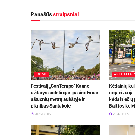
Panašūs
straipsniai
ĮDOMU
AKTUALIJO
Festivalį „ConTempo“ Kaune
Kėdainių kul
uždarys sudėtingas pasirodymas
organizuoja
aštuonių metrų aukštyje ir
kėdainiečių 
piknikas Santakoje
Baltijos kely
2026-08-05
2026-08-05