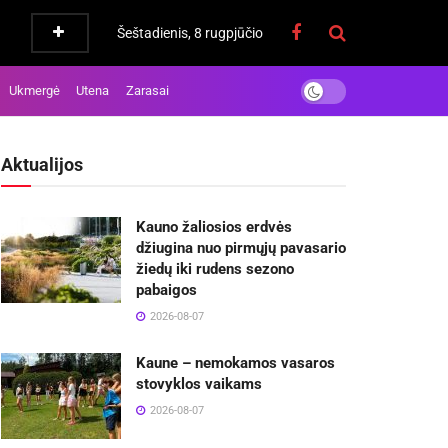
Šeštadienis, 8 rugpjūčio
Ukmergė
Utena
Zarasai
Aktualijos
Kauno žaliosios erdvės
džiugina nuo pirmųjų pavasario
žiedų iki rudens sezono
pabaigos
2026-08-07
Kaune – nemokamos vasaros
stovyklos vaikams
2026-08-07