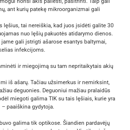
gui norisi akis paliesti, pasitrinti. Taip gali
ų, ant kurių patekę mikroorganizmai gali
 lęšius, tai nereiškia, kad juos įsidėti galite 30
uojamas nuo lęšių pakuotės atidarymo dienos.
, jame gali įstrigti ašarose esantys baltymai,
 kelias infekcijoms.
aminėti ir miegojimą su tam nepritaikytais akių
i iš ašarų. Tačiau užsimerkus ir nemirksint,
ažiau deguonies. Deguoniui mažiau pralaidūs
dėl miegoti galima TIK su tais lęšiais, kurie yra
“, – paaiškina gydytoja.
 buvo galima tik optikose. Šiandien pardavėjų