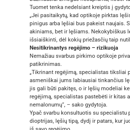
Tuomet tenka nedelsiant kreiptis į gydyt
„Jei pasitaikytų, kad optikoje pirktas lęši
pinigus arba lęšiai bus pakeist naujais. 
akiniams, bet ir lęšiams. Nekokybiškus 
išsiaiškinti, dėl kokių priežasčių taip nu
Nesitikrinantys regėjimo – rizikuoja
Nemažiau svarbus pirkimo optikoje prival
patikrinimas.
„Tikrinant regėjimą, specialistas tiksliai 
asmeniškai jums labiausiai tinkančius lęš
jis gali būti pakitęs, o ir lęšių modeliai ke
regėjimą, specialistas pastebėti ir kitas
nemalonumų“, – sako gydytoja.
Ypač svarbu konsultuotis su specialistu 
dioptrijas, lęšių tipą, dydį ir patars, kur j
iš savo regėjimo.