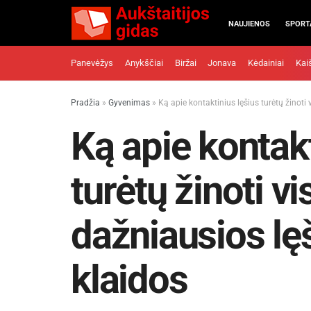
NAUJIENOS
SPORT
Panevėžys
Anykščiai
Biržai
Jonava
Kėdainiai
Kai
Pradžia
»
Gyvenimas
»
Ką apie kontaktinius lęšius turėtų žinoti 
Ką apie kontakt
turėtų žinoti vi
dažniausios lę
klaidos