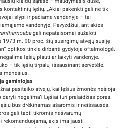
ariausių klaidų sąraše – maudymasis duše,
 kontaktinių lęšių. „Akiai pakenkti gali ne tik
vojai slypi ir pačiame vandenyje – tai
eriamąjame vandenyje. Pavyzdžiui, ant akies
canthamoeba
gali nepataisomai sužaloti
a 1973 m. 90 proc. šių susirgimų atvejų susiję
nn“ optikos tinkle dirbanti gydytoja oftalmologė.
negalima lęšių plauti ar laikyti vandenyje.
ko – tik lęšių tirpalu, išsausinant servetėle.
is mėnesius.
uoja gamintojas
žnai pasitaiko atvejų, kai lęšius žmonės nešioja
o daryti negalima? Lęšiai turi pralaidžias poras.
 lęšiu bus drėkinamas ašaromis ir neišsausės.
poros gali tapti tikromis nešvarumų
ei rekomenduojama, akis ima jausti