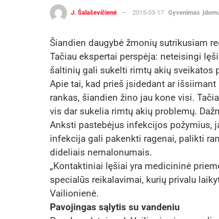
J. Šalaševičienė
2015-03-17
Gyvenimas
Įdom
Šiandien daugybė žmonių sutrikusiam reg
Tačiau ekspertai perspėja: neteisingi lęši
šaltinių gali sukelti rimtų akių sveikatos
Apie tai, kad prieš įsidedant ar išsiimant
rankas, šiandien žino jau kone visi. Tači
vis dar sukelia rimtų akių problemų. Dažn
Anksti pastebėjus infekcijos požymius, j
infekcija gali pakenkti ragenai, palikti ran
dideliais nemalonumais.
„Kontaktiniai lęšiai yra medicininė prie
specialūs reikalavimai, kurių privalu laik
Vailionienė.
Pavojingas sąlytis su vandeniu