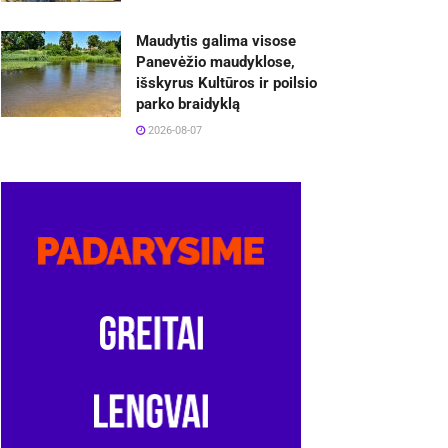
Maudytis galima visose
Panevėžio maudyklose,
išskyrus Kultūros ir poilsio
parko braidyklą
2026-08-07