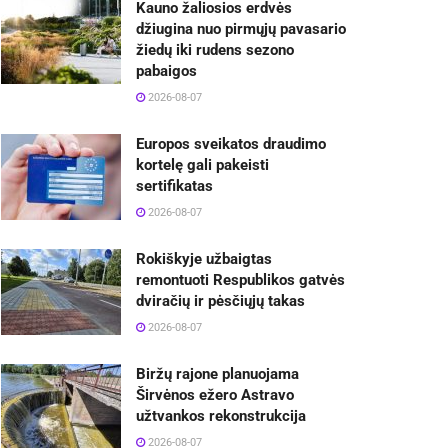
Kauno žaliosios erdvės
džiugina nuo pirmųjų pavasario
žiedų iki rudens sezono
pabaigos
2026-08-07
Europos sveikatos draudimo
kortelę gali pakeisti
sertifikatas
2026-08-07
Rokiškyje užbaigtas
remontuoti Respublikos gatvės
dviračių ir pėsčiųjų takas
2026-08-07
Biržų rajone planuojama
Širvėnos ežero Astravo
užtvankos rekonstrukcija
2026-08-07