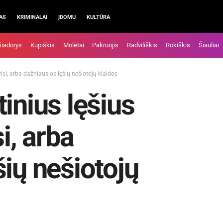
AS
KRIMINALAI
ĮDOMU
KULTŪRA
šiadorys
Kupiškis
Molėtai
Pakruojis
Radviliškis
Rokiškis
Šiauliai
visi, arba dažniausios lęšių nešiotojų klaidos
inius lęšius
si, arba
šių nešiotojų