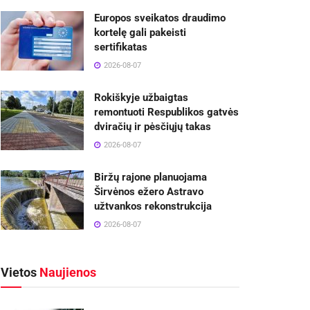
Europos sveikatos draudimo
kortelę gali pakeisti
sertifikatas
2026-08-07
Rokiškyje užbaigtas
remontuoti Respublikos gatvės
dviračių ir pėsčiųjų takas
2026-08-07
Biržų rajone planuojama
Širvėnos ežero Astravo
užtvankos rekonstrukcija
2026-08-07
Vietos
Naujienos