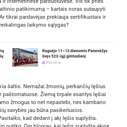
a ir internetinėse parduotuvėse. Vis tik prieš
 šaltinio patikimumą – kartais noras sutaupyti
Ar tikrai pardavėjas prekiauja sertifikuotais ir
a reikalingas laikymo sąlygas?
etų
Rugsėjo 11–13 dienomis Panevėžys
ių
švęs 523-iąjį gimtadienį
2026-08-06
nkia šaltis. Nemažai žmonių, perkančių lęšius
se paštomatuose. Žiemą tirpale esantys lęšiai
 namo žmogus to net nepastebi, nes kambario
ęšių savybės jau būna pasikeitusios.
asitaiko, kad dedant į akį lęšis suplyšta.
 nutiko. Dar blogiau, kai lęšis suplyšta akyje.