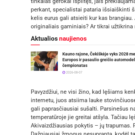
tinkalas gerokai išplitęs, jais prekiaujam
perkant, specialistai pataria išsiaiškinti
kelis eurus gali atsieiti kur kas brangiau. 
originaliais gaminiais? Ar tikrai užtikrin
Aktualios
naujienos
Kauno rajone, Čekiškėje vyks 2028 m
Europos ir pasaulio greičio automodel
čempionatas
2026-08-07
Pavyzdžiui, ne visi žino, kad lęšiams ke
internetu, juos atsiima lauke stovinčiuo
gali paprasčiausiai sušalti. Parsinešus
temperatūroje jie greitai atšyla. Tačiau l
Akivaizdžiausias pokytis – jų trapumas. P
Dažniausiai žmogus nesupranta, kodėl taip