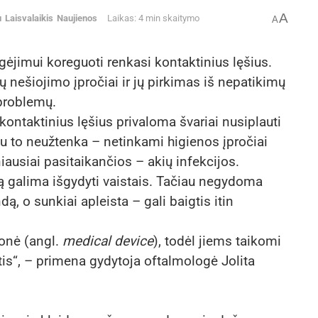
A
u
Laisvalaikis
Naujienos
Laikas: 4 min skaitymo
A
ėjimui koreguoti renkasi kontaktinius lęšius.
ų nešiojimo įpročiai ir jų pirkimas iš nepatikimų
 problemų.
 kontaktinius lęšius privaloma švariai nusiplauti
au to neužtenka – netinkami higienos įpročiai
iausiai pasitaikančios – akių infekcijos.
ą galima išgydyti vaistais. Tačiau negydoma
dą, o sunkiai apleista – gali baigtis itin
monė (angl.
medical device
), todėl jiems taikomi
ytis“, – primena gydytoja oftalmologė Jolita