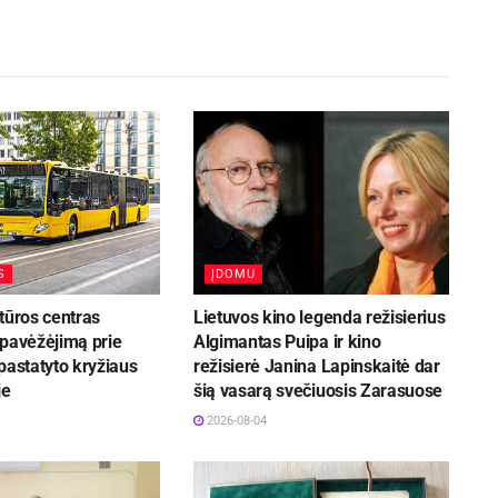
S
ĮDOMU
tūros centras
Lietuvos kino legenda režisierius
 pavėžėjimą prie
Algimantas Puipa ir kino
pastatyto kryžiaus
režisierė Janina Lapinskaitė dar
je
šią vasarą svečiuosis Zarasuose
2026-08-04