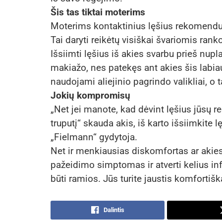
Šis tas tiktai moterims
Moterims kontaktinius lęšius rekomenduo
Tai daryti reikėtų visiškai švariomis ranko
Išsiimti lęšius iš akies svarbu prieš nu
makiažo, nes patekęs ant akies šis labiau 
naudojami aliejinio pagrindo valikliai, o t
Jokių kompromisų
„Net jei manote, kad dėvint lęšius jūsų re
truputį“ skauda akis, iš karto išsiimkite l
„Fielmann“ gydytoja.
Net ir menkiausias diskomfortas ar akies
pažeidimo simptomas ir atverti kelius infe
būti ramios. Jūs turite jaustis komfortišk
Dalintis