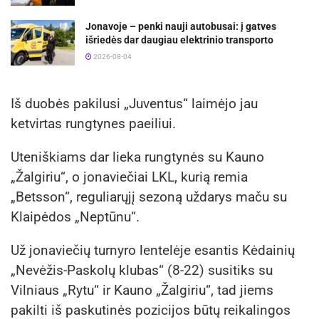
Jonavoje – penki nauji autobusai: į gatves
išriedės dar daugiau elektrinio transporto
2026-08-04
Iš duobės pakilusi „Juventus“ laimėjo jau
ketvirtas rungtynes paeiliui.
Uteniškiams dar lieka rungtynės su Kauno
„Žalgiriu“, o jonaviečiai LKL, kurią remia
„Betsson“, reguliarųjį sezoną uždarys maču su
Klaipėdos „Neptūnu“.
Už jonaviečių turnyro lentelėje esantis Kėdainių
„Nevėžis-Paskolų klubas“ (8-22) susitiks su
Vilniaus „Rytu“ ir Kauno „Žalgiriu“, tad jiems
pakilti iš paskutinės pozicijos būtų reikalingos