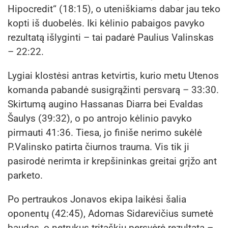
Hipocredit“ (18:15), o uteniškiams dabar jau teko
kopti iš duobelės. Iki kėlinio pabaigos pavyko
rezultatą išlyginti – tai padarė Paulius Valinskas
– 22:22.
Lygiai klostėsi antras ketvirtis, kurio metu Utenos
komanda pabandė susigrąžinti persvarą – 33:30.
Skirtumą augino Hassanas Diarra bei Evaldas
Šaulys (39:32), o po antrojo kėlinio pavyko
pirmauti 41:36. Tiesa, jo finiše nerimo sukėlė
P.Valinsko patirta čiurnos trauma. Vis tik ji
pasirodė nerimta ir krepšininkas greitai grįžo ant
parketo.
Po pertraukos Jonavos ekipa laikėsi šalia
oponentų (42:45), Adomas Sidarevičius sumetė
baudas, o netrukus tritaškiu persvėrė rezultatą –