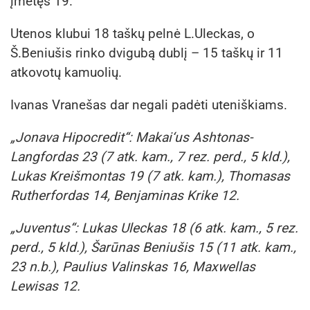
įmetęs 19.
Utenos klubui 18 taškų pelnė L.Uleckas, o
Š.Beniušis rinko dvigubą dublį – 15 taškų ir 11
atkovotų kamuolių.
Ivanas Vranešas dar negali padėti uteniškiams.
„Jonava Hipocredit“: Makai‘us Ashtonas-
Langfordas 23 (7 atk. kam., 7 rez. perd., 5 kld.),
Lukas Kreišmontas 19 (7 atk. kam.), Thomasas
Rutherfordas 14, Benjaminas Krike 12.
„Juventus“: Lukas Uleckas 18 (6 atk. kam., 5 rez.
perd., 5 kld.), Šarūnas Beniušis 15 (11 atk. kam.,
23 n.b.), Paulius Valinskas 16, Maxwellas
Lewisas 12.