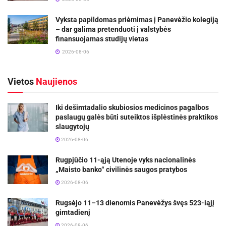
Vyksta papildomas priėmimas į Panevėžio kolegiją
– dar galima pretenduoti į valstybės
finansuojamas studijų vietas
2026-08-06
Vietos
Naujienos
Iki dešimtadalio skubiosios medicinos pagalbos
paslaugų galės būti suteiktos išplėstinės praktikos
slaugytojų
2026-08-06
Rugpjūčio 11-ąją Utenoje vyks nacionalinės
„Maisto banko“ civilinės saugos pratybos
2026-08-06
Rugsėjo 11–13 dienomis Panevėžys švęs 523-iąjį
gimtadienį
2026-08-06