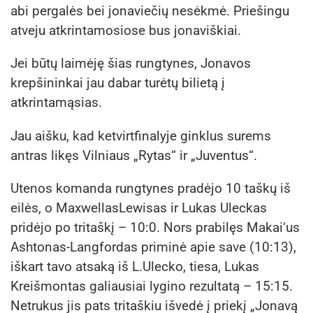
abi pergalės bei jonaviečių nesėkmė. Priešingu
atveju atkrintamosiose bus jonaviškiai.
Jei būtų laimėję šias rungtynes, Jonavos
krepšininkai jau dabar turėtų bilietą į
atkrintamąsias.
Jau aišku, kad ketvirtfinalyje ginklus surems
antras likęs Vilniaus „Rytas“ ir „Juventus“.
Utenos komanda rungtynes pradėjo 10 taškų iš
eilės, o MaxwellasLewisas ir Lukas Uleckas
pridėjo po tritaškį – 10:0. Nors prabilęs Makai‘us
Ashtonas-Langfordas priminė apie save (10:13),
iškart tavo atsaką iš L.Ulecko, tiesa, Lukas
Kreišmontas galiausiai lygino rezultatą – 15:15.
Netrukus jis pats tritaškiu išvedė į priekį „Jonavą