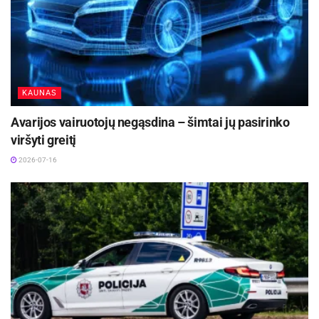
KAUNAS
Avarijos vairuotojų negąsdina – šimtai jų pasirinko
viršyti greitį
2026-07-16