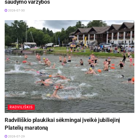
šaudymo varžybos
2026-07-30
RADVILIŠKIS
Radviliškio plaukikai sėkmingai įveikė jubiliejinį
Platelių maratoną
2026-07-29