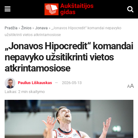
Pradžia
»
Žinios
»
Jonava
»
„Jonavos Hipocredit“ komandai nepavyko
užsitikrinti vietos atkrintamosiose
„Jonavos Hipocredit“ komandai
nepavyko užsitikrinti vietos
atkrintamosiose
Paulius Liškauskas
2026-05-13
A
A
Laikas: 2 min skaitymo