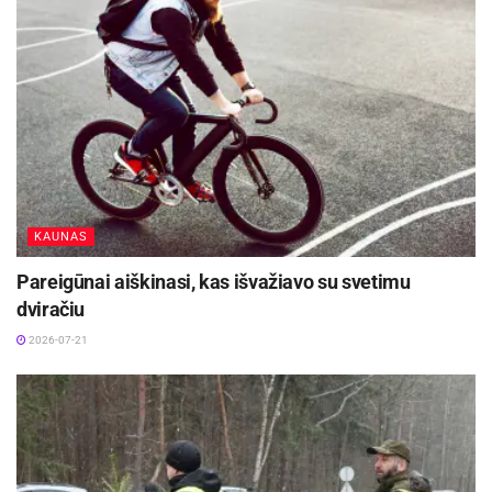
Šaltinis:
Vilniaus apskr. VPK
Žymos:
Elektrėnai
Sukčiai
KAUNAS
Pareigūnai aiškinasi, kas išvažiavo su svetimu
dviračiu
2026-07-21