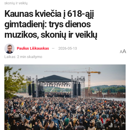
skonių ir veiklų
Kaunas kviečia į 618-ąjį
gimtadienį: trys dienos
muzikos, skonių ir veiklų
Paulius Liškauskas
2026-05-13
A
A
Laikas: 2 min skaitymo