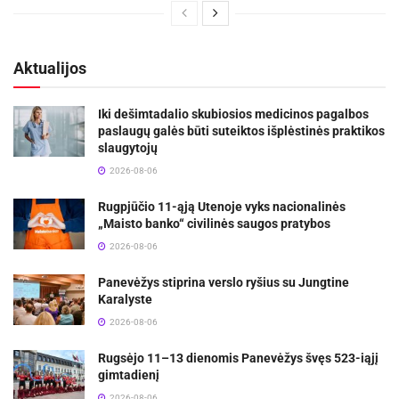
Aktualijos
Iki dešimtadalio skubiosios medicinos pagalbos
paslaugų galės būti suteiktos išplėstinės praktikos
slaugytojų
2026-08-06
Rugpjūčio 11-ąją Utenoje vyks nacionalinės
„Maisto banko“ civilinės saugos pratybos
2026-08-06
Panevėžys stiprina verslo ryšius su Jungtine
Karalyste
2026-08-06
Rugsėjo 11–13 dienomis Panevėžys švęs 523-iąjį
gimtadienį
2026-08-06