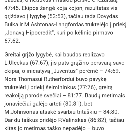
47:45. Ekipos žengė koja kojon, rezultatas vis
grįždavo į lygybę (53:53), tačiau tada Dovydas
Buika ir M.Ashtonas-Langfordas truktelėjo į priekį
„Jonavą Hipocredit“, kuri po kėlinio pirmavo
67:62.
Greitai grįžo lygybė, kai baudas realizavo
L.Uleckas (67:67), jis pats grąžino persvarą savo
ekipai, o iniciatyvą „Juventus“ perėmė – 74:69.
Nors Thomasui Rutherfordui buvo pavykę
truktelėti į priekį šeimininkus (77:76), greitą
reakciją parodė svečiai – 81:77. Baudų metimais
jonaviečiai galėjo artėti (80:81), bet
M.Johnsonas atsakė svarbiu tritaškiu – 84:80.
Dar du taškus pridėjo P.Valinskas (86:82), tačiau
kitas jo metimas taško nepadėjo – buvo