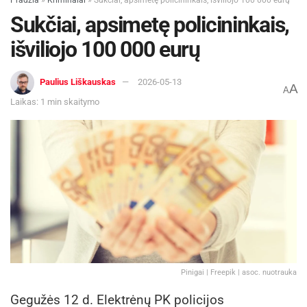
Pradžia
»
Kriminalai
»
Sukčiai, apsimetę policininkais, išviliojo 100 000 eurų
Sukčiai, apsimetę policininkais,
išviliojo 100 000 eurų
Paulius Liškauskas
2026-05-13
A
A
Laikas: 1 min skaitymo
Pinigai | Freepik | asoc. nuotrauka
Gegužės 12 d. Elektrėnų PK policijos