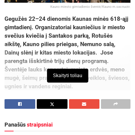
Kauno miesto gimtadienio šventė/Kauno m.sav.nuotr.
Gegužės 22–24 dienomis Kaunas minės 618-ąjį
gimtadienį. Organizatoriai kauniečius ir miesto
svečius kviečia į Santakos parką, Rotušės
aikštę, Kauno pilies prieigas, Nemuno salą,
Dainų slėnį ir kitas miesto lokacijas. Jose
parengta išskirtinė trijų dienų programą.
Šventėje lauks koncertai, maisto erdvės, meno
Skaityti toliau
mugė, šeimų pramogos, sporto veiklos, šviesos,
ugnies ir vandens reginiai.
„Kaunas – miestas, kurį kuriame kartu, o jo
gimtadienis – mūsų visų šventė. Kviečiu
dalyvauti. Parengta plati ir įvairiapusė programa.
Panašūs
straipsniai
Esu tikras, kad joje kiekvienas ras tai, kas
pradžiugins, įkvėps ir leis jausti pasididžiavimą