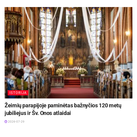
ISTORIJA
Žeimių parapijoje paminėtas bažnyčios 120 metų
jubiliejus ir Šv. Onos atlaidai
2026-07-29