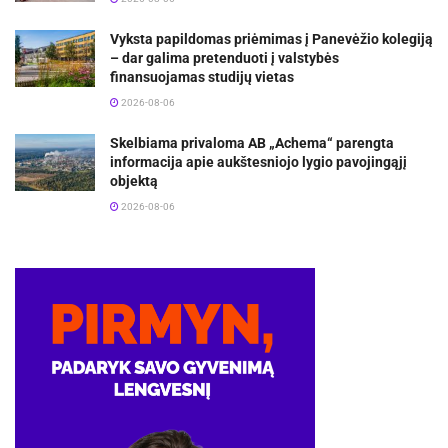
Vyksta papildomas priėmimas į Panevėžio kolegiją
– dar galima pretenduoti į valstybės
finansuojamas studijų vietas
2026-08-06
Skelbiama privaloma AB „Achema“ parengta
informacija apie aukštesniojo lygio pavojingąjį
objektą
2026-08-06