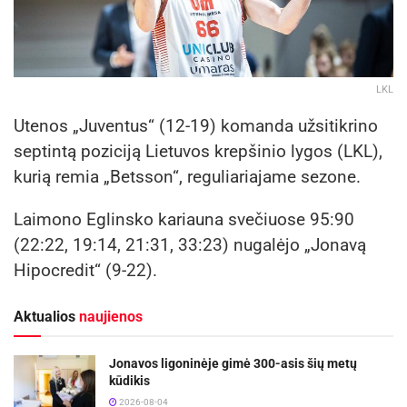
LKL
Utenos „Juventus“ (12-19) komanda užsitikrino
septintą poziciją Lietuvos krepšinio lygos (LKL),
kurią remia „Betsson“, reguliariajame sezone.
Laimono Eglinsko kariauna svečiuose 95:90
(22:22, 19:14, 21:31, 33:23) nugalėjo „Jonavą
Hipocredit“ (9-22).
Aktualios
naujienos
Jonavos ligoninėje gimė 300-asis šių metų
kūdikis
2026-08-04