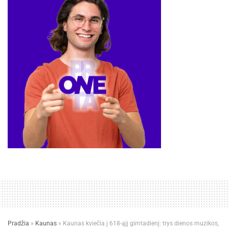
Pradžia
»
Kaunas
»
Kaunas kviečia į 618-ąjį gimtadienį: trys dienos muzikos,