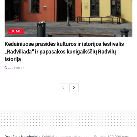
ĮDOMU
Kėdainiuose prasidės kultūros ir istorijos festivalis
„Radviliada“ ir papasakos kunigaikščių Radvilų
istoriją
2026-08-04