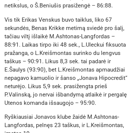
netikslus, o Š.Beniušis prasižengė – 86:88.
Vis tik Erikas Venskus buvo taiklus, liko 67
sekundės, Benas Krikke metimą sviedė pro šalį,
tačiau viltį išlaikė M.Ashtonas-Langfordas –
88:91. Laikas tirpo iki 48 sek., L.Uleckui fiksuota
pražanga, o L.Kreišmontas surinko du lengvus
taškus – 90:91. Likus 8,3 sek. tai padarė ir
E.Šaulys (93:90), bet L.Kreišmontas apmaudžiai
nepagavo kamuolio ir šanso „Jonava Hipocredit“
neturėjo. Likus 5,9 sek. prasižengta prieš
P.Valinską, jo nervai išbandymą atlaikė ir pergalę
Utenos komanda išsaugojo – 95:90.
Ryškiausiai Jonavos klube žaidė M.Ashtonas-
Langfordas, pelnęs 23 taškus, ir L.Kreišmontas,