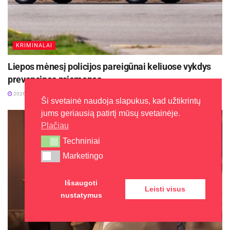
KRIMINALAI
Liepos mėnesį policijos pareigūnai keliuose vykdys
prevencines priemones
2026-07-01
Ši svetainė naudoja slapukus, kad užtikrintų
jums geriausią patirtį mūsų svetainėje.
Plačiau
Techniniai
Techniniai
Marketingo
Marketingo
Išsaugoti
Leisti visus
nustatymus