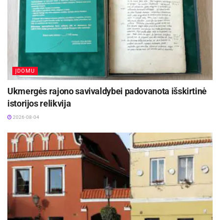
ĮDOMU
Šaltinis:
Kauno miesto savivaldybė
Ukmergės rajono savivaldybei padovanota išskirtinė
istorijos relikvija
Žymos:
Kauno miesto savivaldybė
2026-08-04