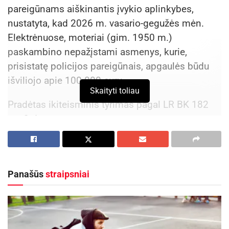
pareigūnams aiškinantis įvykio aplinkybes,
nustatyta, kad 2026 m. vasario-gegužės mėn.
Elektrėnuose, moteriai (gim. 1950 m.)
paskambino nepažįstami asmenys, kurie,
prisistatę policijos pareigūnais, apgaulės būdu
išviliojo apie 100 000 eurų.
Skaityti toliau
Pradėtas ikiteisminis tyrimas pagal LR BK 182
str. 3 d.
Aktualios
naujienos
Panevėžio pareigūnai surado Kupiškio rajono
Panašūs
straipsniai
sodyboje kanapių plantaciją
2026-07-23
Kauno policija aiškinasi, kas apiplėšė žmogų
2026-07-22