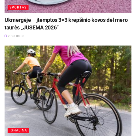
SPORTAS
Ukmergėje – įtemptos 3×3 krepšinio kovos dėl mero
taurės „JUSEMA 2026“
2026-08-03
IGNALINA