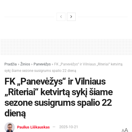
Pradžia
»
Žinios
»
Panevėžys
»
FK „Panevėžys“ ir Vilniaus „Riteriai“ ketvirtą
sykį šiame sezone susigrums spalio 22 dieną
FK „Panevėžys“ ir Vilniaus
„Riteriai“ ketvirtą sykį šiame
sezone susigrums spalio 22
dieną
Paulius Liškauskas
2025-10-21
A
A