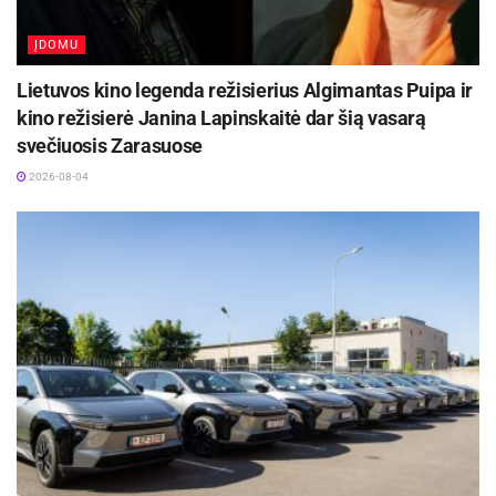
turtingą Baltijos šalių tekstilės paveldą,
atspindintį giliai įsišaknijusią tautinę tapatybę ir
ĮDOMU
pagarbą gamtai, darbui, šeimai bei
Lietuvos kino legenda režisierius Algimantas Puipa ir
bendruomenei.
kino režisierė Janina Lapinskaitė dar šią vasarą
Paroda veiks iki gruodžio 5 d. Jonavos kultūros
svečiuosis Zarasuose
centro Meno galerijoje.
2026-08-04
Šaltinis:
Jonavos rajono savivaldybė