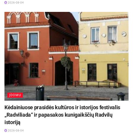
2026-08-04
ĮDOMU
Kėdainiuose prasidės kultūros ir istorijos festivalis
„Radviliada“ ir papasakos kunigaikščių Radvilų
istoriją
2026-08-04