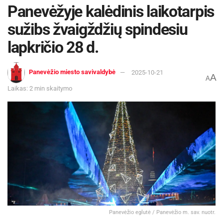
Panevėžyje kalėdinis laikotarpis
sužibs žvaigždžių spindesiu
lapkričio 28 d.
Panevėžio miesto savivaldybė
2025-10-21
A
A
Laikas: 2 min skaitymo
Panevėžio eglutė / Panevėžio m. sav. nuotr.