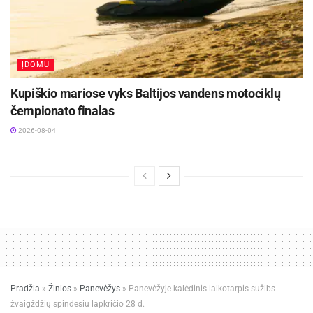
ĮDOMU
Kupiškio mariose vyks Baltijos vandens motociklų
čempionato finalas
2026-08-04
Pradžia
»
Žinios
»
Panevėžys
»
Panevėžyje kalėdinis laikotarpis sužibs
žvaigždžių spindesiu lapkričio 28 d.