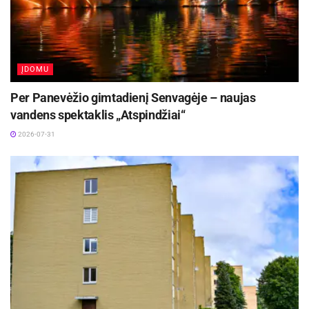
ĮDOMU
Per Panevėžio gimtadienį Senvagėje – naujas
vandens spektaklis „Atspindžiai“
2026-07-31