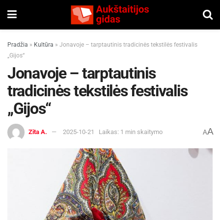
Pradžia
»
Kultūra
»
Jonavoje – tarptautinis tradicinės tekstilės festivalis
„Gijos“
Jonavoje – tarptautinis
tradicinės tekstilės festivalis
„Gijos“
A
Zita A.
2025-10-21
Laikas: 1 min skaitymo
A