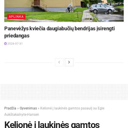
APLINKA
Panevėžys kviečia daugiabučių bendrijas įsirengti
priedangas
2026-07-31
Pradžia
»
Gyvenimas
»
Kelionė į laukinės gamtos pasaulį su Egle
Aukštakalnyte-Hansen
Kelionė į laukinės gamtos