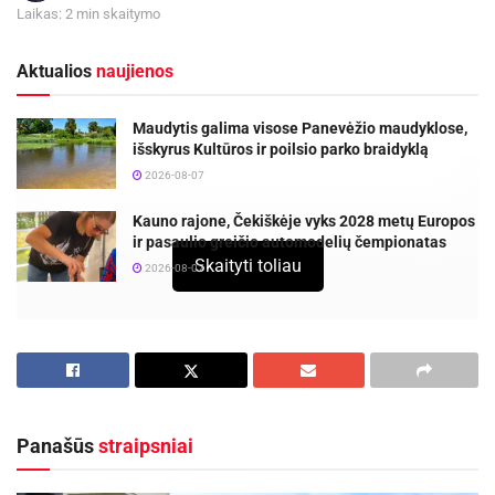
Laikas: 2 min skaitymo
Aktualios
naujienos
Maudytis galima visose Panevėžio maudyklose,
išskyrus Kultūros ir poilsio parko braidyklą
2026-08-07
Kauno rajone, Čekiškėje vyks 2028 metų Europos
ir pasaulio greičio automodelių čempionatas
Skaityti toliau
2026-08-07
„Panevėžio“ futbolo klubas namuose sužais
priešpaskutines sezono rungtynes.
Lietuvos futbolo A
lygos 32-asis turas žymi akistatą su dėl išlikimo nuožmiai
kovojančiais Vilniaus „Riteriais“.
Panašūs
straipsniai
Sostinės klubas pastarajame mače 2:0 nugalėjo