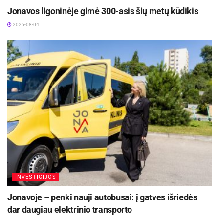
Jonavos ligoninėje gimė 300-asis šių metų kūdikis
2026-08-04
INVESTICIJOS
Jonavoje – penki nauji autobusai: į gatves išriedės
dar daugiau elektrinio transporto