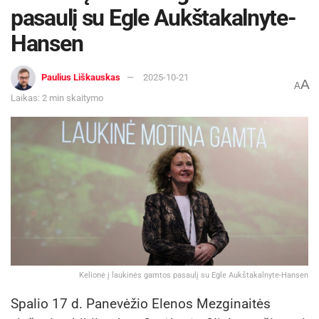
pasaulį su Egle Aukštakalnyte-
Hansen
Paulius Liškauskas
2025-10-21
A
A
Laikas: 2 min skaitymo
Kelionė į laukinės gamtos pasaulį su Egle Aukštakalnyte-Hansen
Spalio 17 d. Panevėžio Elenos Mezginaitės