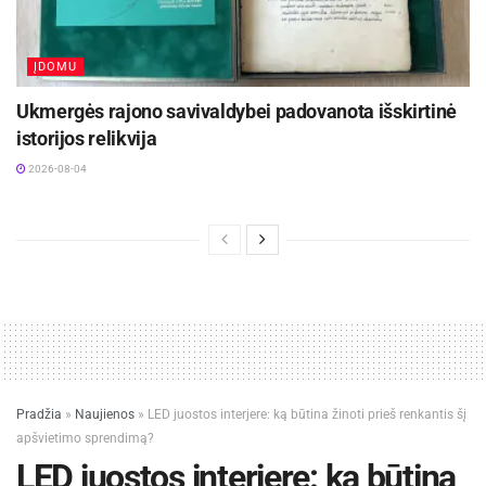
ĮDOMU
Ukmergės rajono savivaldybei padovanota išskirtinė
istorijos relikvija
2026-08-04
Pradžia
»
Naujienos
»
LED juostos interjere: ką būtina žinoti prieš renkantis šį
apšvietimo sprendimą?
LED juostos interjere: ką būtina