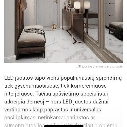
LED juostos / asmen. arch. nuotr.
LED juostos tapo vienu populiariausių sprendimų
tiek gyvenamuosiuose, tiek komerciniuose
interjeruose. Tačiau apšvietimo specialistai
atkreipia dėmesį – nors LED juostos dažnai
vertinamos kaip paprastas ir universalus
pasirinkimas, netinkamai parinktos ar
sumontuotos jos gali sukelti daugiau problemų