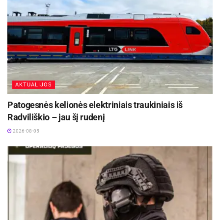
AKTUALIJOS
Patogesnės kelionės elektriniais traukiniais iš
Radviliškio – jau šį rudenį
2026-08-05