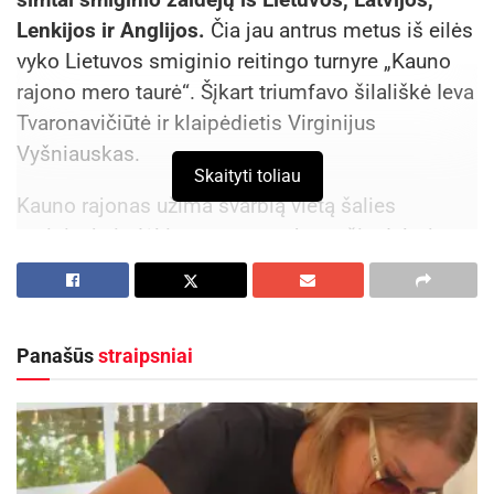
Lenkijos ir Anglijos.
Čia jau antrus metus iš eilės
vyko Lietuvos smiginio reitingo turnyre „Kauno
rajono mero taurė“. Šįkart triumfavo šilališkė Ieva
Tvaronavičiūtė ir klaipėdietis Virginijus
Vyšniauskas.
Skaityti toliau
Kauno rajonas užima svarbią vietą šalies
smiginyje ir dėl į turnyrus atvykstančių dalyvių
skaičiaus, ir dėl žaidėjų pasiekimų.
Šiemet prie taikinių Zapyškio pagrindinės
mokyklos moderniame daugiafunkciame sporto
Panašūs
straipsniai
centre stojo 37 moterys ir 171 vyras. Tiesa, tarp
jų šįkart nebuvo geriausio Lietuvos smiginio
žaidėjo, garliaviškio Dariaus Labanausko, nes jis
nuo sausio prisijungė prie profesionalų – žaidžia