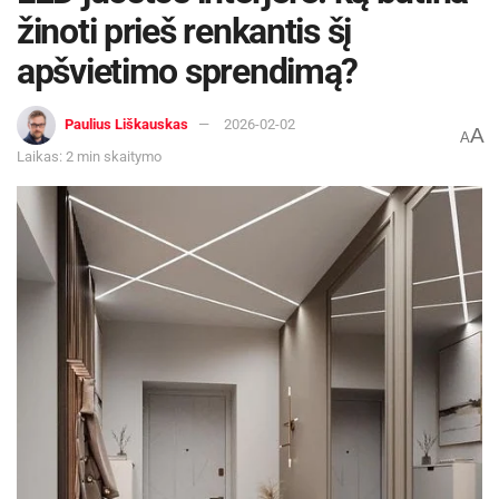
žinoti prieš renkantis šį
apšvietimo sprendimą?
Paulius Liškauskas
2026-02-02
A
A
Laikas: 2 min skaitymo