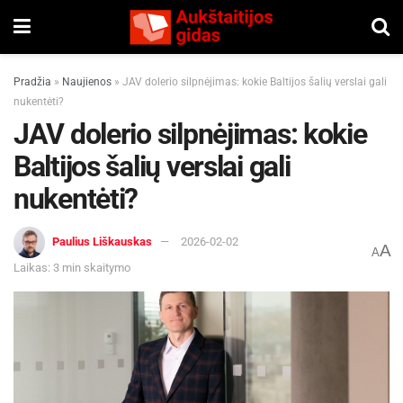
Pradžia
»
Naujienos
»
JAV dolerio silpnėjimas: kokie Baltijos šalių verslai gali
nukentėti?
JAV dolerio silpnėjimas: kokie
Baltijos šalių verslai gali
nukentėti?
Paulius Liškauskas
2026-02-02
A
A
Laikas: 3 min skaitymo