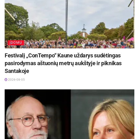
Šakių, Šilalės, Elektrėnų, Druskininkų, Augustavo
ir kt.
Šaltinis:
Kauno rajono savivaldybė
ĮDOMU
Festivalį „ConTempo“ Kaune uždarys sudėtingas
pasirodymas aštuonių metrų aukštyje ir piknikas
Santakoje
2026-08-05