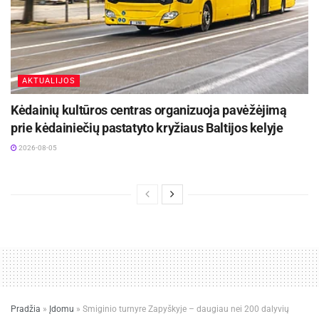
AKTUALIJOS
Kėdainių kultūros centras organizuoja pavėžėjimą
prie kėdainiečių pastatyto kryžiaus Baltijos kelyje
2026-08-05
Pradžia
»
Įdomu
»
Smiginio turnyre Zapyškyje – daugiau nei 200 dalyvių