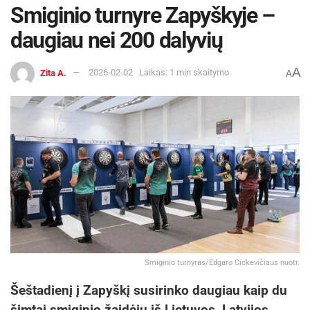
Smiginio turnyre Zapyškyje –
daugiau nei 200 dalyvių
A
Zita A.
2026-02-02
Laikas: 1 min skaitymo
A
Smiginio turnyras/Edgaro Cickevičiaus nuotr.
Šeštadienį į Zapyškį susirinko daugiau kaip du
šimtai smiginio žaidėjų iš Lietuvos, Latvijos,