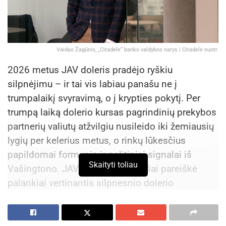
Vaidas Žagūnis, „Citadele“ banko valdybos narys | Citadelė nuotr.
2026 metus JAV doleris pradėjo ryškiu
silpnėjimu – ir tai vis labiau panašu ne į
trumpalaikį svyravimą, o į krypties pokytį. Per
trumpą laiką dolerio kursas pagrindinių prekybos
partnerių valiutų atžvilgiu nusileido iki žemiausių
lygių per kelerius metus, o rinkų lūkesčius
papildomai formuoja ir politiniai signalai iš
Skaityti toliau
Vašingtono. JAV prezidentas viešai pareiškė
palankiai vertinantis silpnesnio dolerio
trajektoriją, o investuotojai tai vertina kaip ženklą,
kad spaudimas valiutai gali nesibaigti.