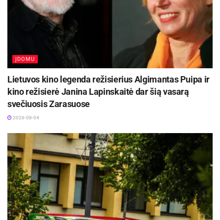
ĮDOMU
Lietuvos kino legenda režisierius Algimantas Puipa ir
kino režisierė Janina Lapinskaitė dar šią vasarą
svečiuosis Zarasuose
2026-08-04