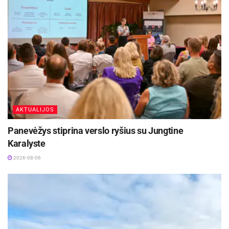
Šaltinis:
Ukmergės rajono savivaldybė
AKTUALIJOS
Panevėžys stiprina verslo ryšius su Jungtine
Karalyste
2026-08-06