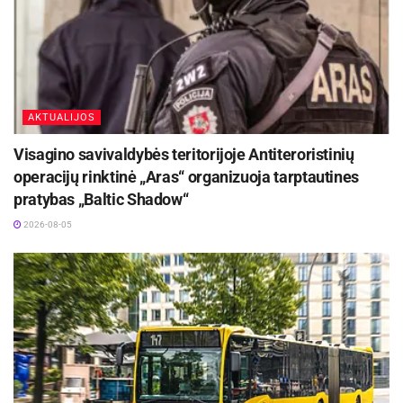
AKTUALIJOS
Visagino savivaldybės teritorijoje Antiteroristinių
operacijų rinktinė „Aras“ organizuoja tarptautines
pratybas „Baltic Shadow“
2026-08-05