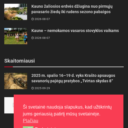
Kauno žaliosios erdvės džiugina nuo pirmųjų
pavasario žiedų iki rudens sezono pabaigos
2026-08-07
Kaune – nemokamos vasaros stovyklos vaikams
2026-08-07
Skaitomiausi
2025 m. spalio 16–19 d. vyks Krašto apsaugos
savanorių pajėgų pratybos „Tvirtas skydas 8“
2025-09-29
Panevėžietės tarptautinėje programoje siekia
aukso
Ši svetainė naudoja slapukus, kad užtikrintų
2015-10-30
jums geriausią patirtį mūsų svetainėje.
Plačiau