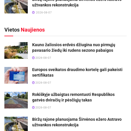
užtvankos rekonstrukcija
2026-08-07
Vietos
Naujienos
Kauno žaliosios erdvės džiugina nuo pirmųjų
pavasario žiedų iki rudens sezono pabaigos
2026-08-07
Europos sveikatos draudimo kortelę gali pakeisti
sertifikatas
2026-08-07
Rokiškyje užbaigtas remontuoti Respublikos
gatvės dviračių ir pėsčiųjų takas
2026-08-07
Biržų rajone planuojama Širvėnos ežero Astravo
užtvankos rekonstrukcija