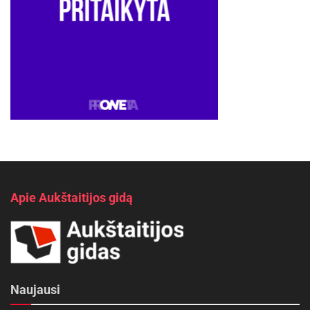
Apie Aukštaitijos gidą
Naujausi