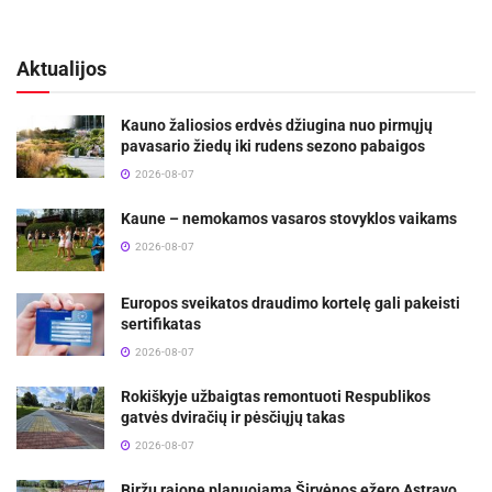
Aktualijos
Kauno žaliosios erdvės džiugina nuo pirmųjų
pavasario žiedų iki rudens sezono pabaigos
2026-08-07
Kaune – nemokamos vasaros stovyklos vaikams
2026-08-07
Europos sveikatos draudimo kortelę gali pakeisti
sertifikatas
2026-08-07
Rokiškyje užbaigtas remontuoti Respublikos
gatvės dviračių ir pėsčiųjų takas
2026-08-07
Biržų rajone planuojama Širvėnos ežero Astravo