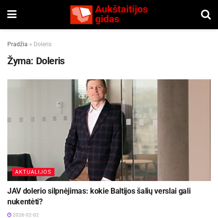
Pradžia
»
Doleris
Žyma:
Doleris
AKTUALIJOS
JAV dolerio silpnėjimas: kokie Baltijos šalių verslai gali
nukentėti?
2026-02-02