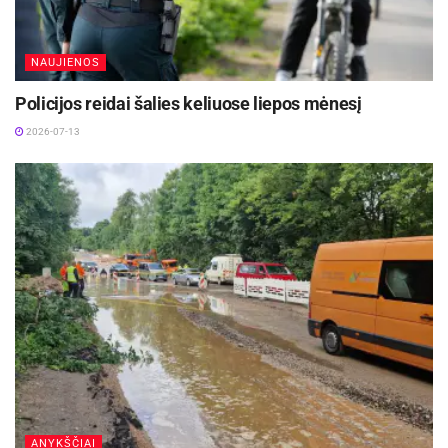
NAUJIENOS
Policijos reidai šalies keliuose liepos mėnesį
2026-07-13
ANYKŠČIAI