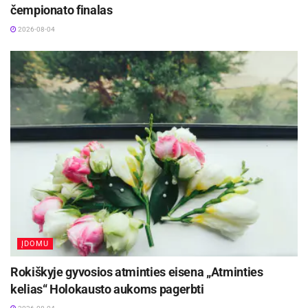
čempionato finalas
2026-08-04
ĮDOMU
Rokiškyje gyvosios atminties eisena „Atminties
kelias“ Holokausto aukoms pagerbti