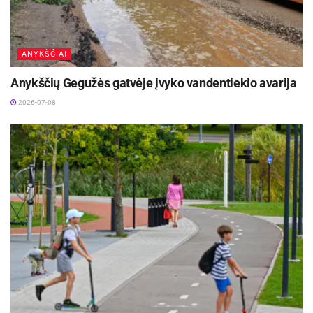
Teisinės smulkiojo ir vidutinio verslo
konsultacijos
– UAB “Justicija”
ANYKŠČIAI
Anykščių Gegužės gatvėje įvyko vandentiekio avarija
2026-07-08