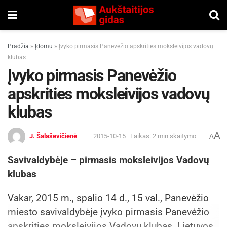
Pradžia
»
Įdomu
»
Įvyko pirmasis Panevėžio apskrities moksleivijos vadovų
klubas
Įvyko pirmasis Panevėžio
apskrities moksleivijos vadovų
klubas
A
J. Šalaševičienė
2015-10-15
Laikas: 2 min skaitymo
A
Savivaldybėje – pirmasis moksleivijos Vadovų
klubas
Vakar, 2015 m., spalio 14 d., 15 val., Panevėžio
miesto savivaldybėje įvyko pirmasis Panevėžio
apskrities moksleivijos Vadovų klubas. Lietuvos