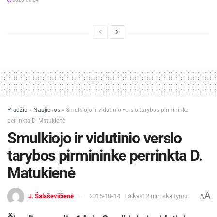
2026-08-04
Pradžia
»
Naujienos
»
Smulkiojo ir vidutinio verslo tarybos pirmininke
perrinkta D. Matukienė
Smulkiojo ir vidutinio verslo
tarybos pirmininke perrinkta D.
Matukienė
A
J. Šalaševičienė
2015-10-14
Laikas: 2 min skaitymo
A