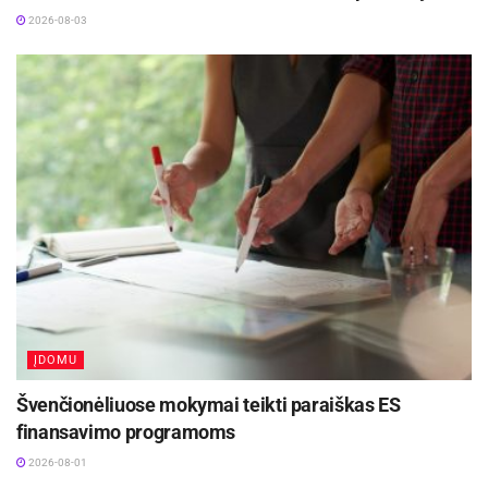
2026-08-03
ĮDOMU
Švenčionėliuose mokymai teikti paraiškas ES
finansavimo programoms
2026-08-01