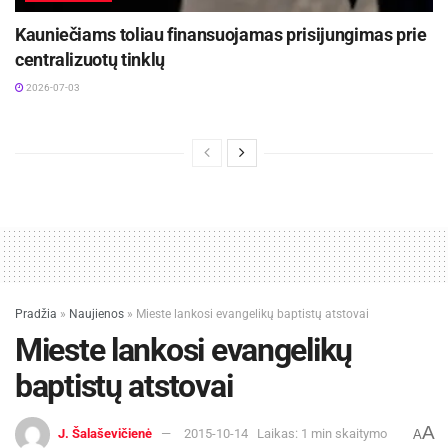
Kauniečiams toliau finansuojamas prisijungimas prie
centralizuotų tinklų
2026-07-03
Pradžia
»
Naujienos
»
Mieste lankosi evangelikų baptistų atstovai
Mieste lankosi evangelikų
baptistų atstovai
A
J. Šalaševičienė
2015-10-14
Laikas: 1 min skaitymo
A