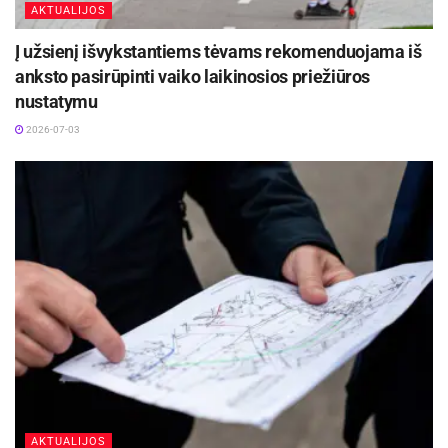
AKTUALIJOS
Į užsienį išvykstantiems tėvams rekomenduojama iš
anksto pasirūpinti vaiko laikinosios priežiūros
nustatymu
2026-07-03
AKTUALIJOS