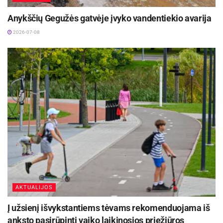
Anykščių Gegužės gatvėje įvyko vandentiekio avarija
2026-07-08
AKTUALIJOS
Į užsienį išvykstantiems tėvams rekomenduojama iš
anksto pasirūpinti vaiko laikinosios priežiūros