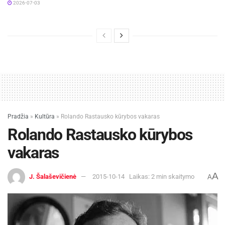
2026-07-03
Pradžia
»
Kultūra
»
Rolando Rastausko kūrybos vakaras
Rolando Rastausko kūrybos
vakaras
A
J. Šalaševičienė
2015-10-14
Laikas: 2 min skaitymo
A