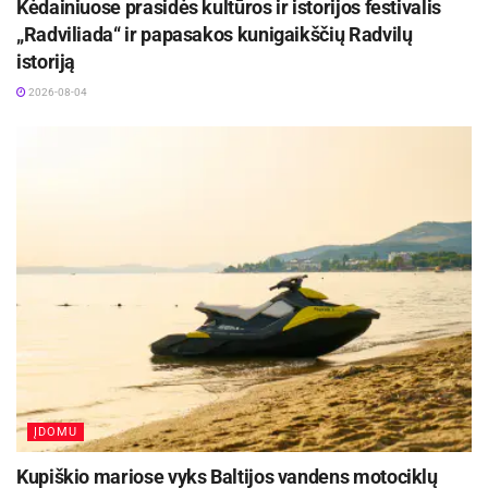
Kėdainiuose prasidės kultūros ir istorijos festivalis
„Radviliada“ ir papasakos kunigaikščių Radvilų
istoriją
2026-08-04
ĮDOMU
Kupiškio mariose vyks Baltijos vandens motociklų