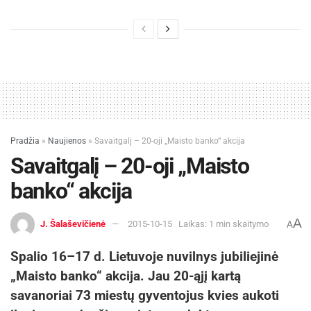
Pradžia
»
Naujienos
»
Savaitgalį – 20-oji „Maisto banko“ akcija
Savaitgalį – 20-oji „Maisto
banko“ akcija
A
J. Šalaševičienė
2015-10-15
Laikas: 1 min skaitymo
A
Spalio 16–17 d. Lietuvoje nuvilnys jubiliejinė
„Maisto banko“ akcija. Jau 20-ąjį kartą
savanoriai 73 miestų gyventojus kvies aukoti