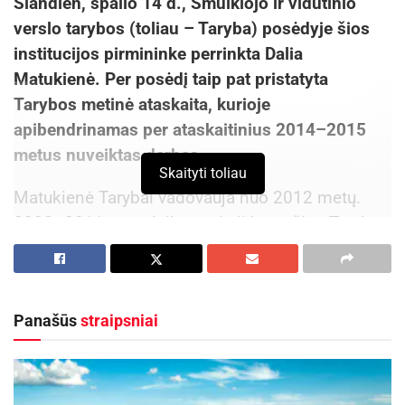
Šiandien, spalio 14 d., Smulkiojo ir vidutinio
verslo tarybos (toliau – Taryba) posėdyje šios
institucijos pirmininke perrinkta Dalia
Matukienė. Per posėdį taip pat pristatyta
Tarybos metinė ataskaita, kurioje
apibendrinamas per ataskaitinius 2014–2015
metus nuveiktas darbas.
Skaityti toliau
Matukienė Tarybai vadovauja nuo 2012 metų.
2008–2011 metų laikotarpiu ji buvo šios Tarybos
narė. Šiuo metu D. Matukienė dirba Alytuje
esančio Pietų Lietuvos verslo kooperacijos
centro direktore.
Panašūs
straipsniai
Matukienė aktyviai dalyvauja visuomeninėje
veikloje. Ji yra Alytaus krašto verslininkų
asociacijos (AKVA) prezidentė, Alytaus iniciatyvų