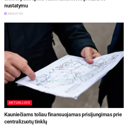
nustatymu
2026-07-03
AKTUALIJOS
Kauniečiams toliau finansuojamas prisijungimas prie
centralizuotų tinklų