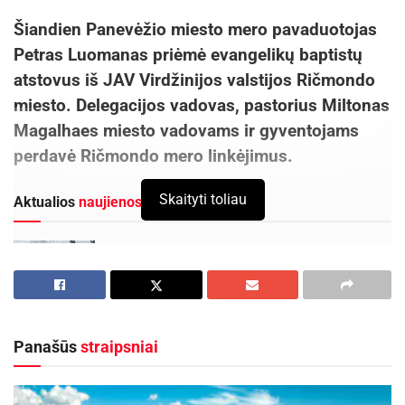
Šiandien Panevėžio miesto mero pavaduotojas
Petras Luomanas priėmė evangelikų baptistų
atstovus iš JAV Virdžinijos valstijos Ričmondo
miesto. Delegacijos vadovas, pastorius Miltonas
Magalhaes miesto vadovams ir gyventojams
perdavė Ričmondo mero linkėjimus.
Skaityti toliau
Aktualios
naujienos
DHL perka „Venipak“ grupę: stiprins pozicijas
Baltijos šalyse
2026-07-28
Europos Sąjungos sankcijos „Mere“ tinklo
savininkams: ekonominio saugumo ir solidarumo
Panašūs
straipsniai
su Ukraina užtikrinimas
2026-07-25