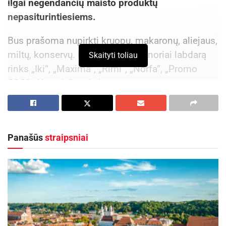
ilgai negendančių maisto produktų
nepasiturintiesiems.
Bus prašoma nupirkti kruopų, makaronų, aliejaus,
miltų, konservų. Panevėžyje savanoriai labdarą
Skaityti toliau
rinks „Iki“, „Maxima”, „Rimi“, „Norfa”, „Promo
C&C”, „Vasario” prekybos centruose.
Aktualios
naujienos
DHL perka „Venipak“ grupę: stiprins pozicijas
Panašūs
straipsniai
Baltijos šalyse
2026-07-28
Europos Sąjungos sankcijos „Mere“ tinklo
savininkams: ekonominio saugumo ir solidarumo
su Ukraina užtikrinimas
2026-07-25