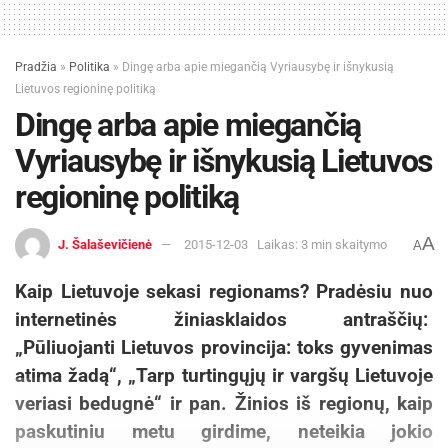
Pradžia
»
Politika
»
Dingę arba apie miegančią Vyriausybę ir išnykusią
Lietuvos regioninę politiką
Dingę arba apie miegančią
Vyriausybę ir išnykusią Lietuvos
regioninę politiką
A
J. Šalaševičienė
2015-12-03
Laikas: 3 min skaitymo
A
Kaip Lietuvoje sekasi regionams? Pradėsiu nuo
internetinės žiniasklaidos antraščių:
„Pūliuojanti Lietuvos provincija: toks gyvenimas
atima žadą“, „Tarp turtingųjų ir vargšų Lietuvoje
veriasi bedugnė“ ir pan. Žinios iš regionų, kaip
paskutiniu metu girdime, neteikia jokio