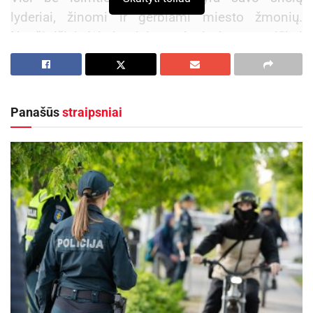
lyderiai, žinomi ir gerbiami miesto žmonių.
Nuoširdžiai dėkoju visiems, kurie buvo pasiūlyti
tapti šių metų panevėžiečiais. Jau buvimas
šiame sąraše yra garbė ir aukštas darbų
įvertinimas“, – sako meras Rytis Račkauskas.
Panašūs
straipsniai
2015-ųjų metų panevėžiečiais tapo Kurčiųjų ir
neprigirdinčiųjų pagrindinės mokyklos direktorė,
politikių klubo ,,Veiklios moterys“ prezidentė
DANUTĖ KRIŠČIŪNIENĖ
– už aktyvią švietimo,
kultūrinę, socialinę, filantropinę veiklą;
buvęs lengvosios atletikos treneris
ALGIMANTAS MYKOLAITIS
– už ilgalaikę
rezultatyvią sportinę veiklą, Lietuvai išugdytus
tokius garsius sportininkus, indėlį mieste