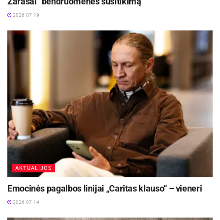
Zarasai“ bendruomenės susitikimą
2026-07-19
AKTUALIJOS
Emocinės pagalbos linijai „Caritas klauso“ – vieneri
2026-07-14