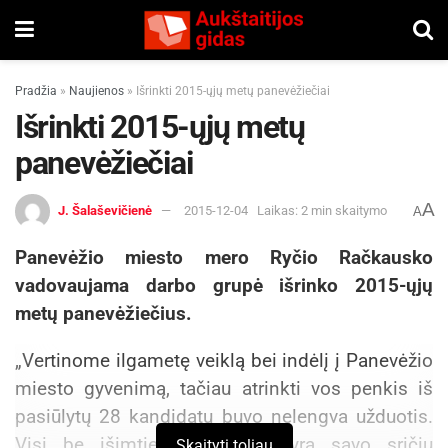
Pradžia
»
Naujienos
»
Išrinkti 2015-ųjų metų panevėžiečiai
Išrinkti 2015-ųjų metų
panevėžiečiai
A
J. Šalaševičienė
2015-12-04
Laikas: 2 min skaitymo
A
Panevėžio miesto mero Ryčio Račkausko
vadovaujama darbo grupė išrinko 2015-ųjų
metų panevėžiečius.
„Vertinome ilgametę veiklą bei indėlį į Panevėžio
miesto gyvenimą, tačiau atrinkti vos penkis iš
pasiūlytų 28 kandidatų buvo nelengva užduotis.
Visi be išimties kandidatai yra savo sričių
Skaityti toliau