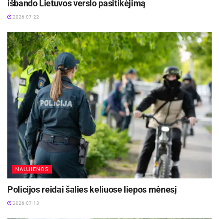
išbando Lietuvos verslo pasitikėjimą
2026-07-22
NAUJIENOS
Policijos reidai šalies keliuose liepos mėnesį
2026-07-13