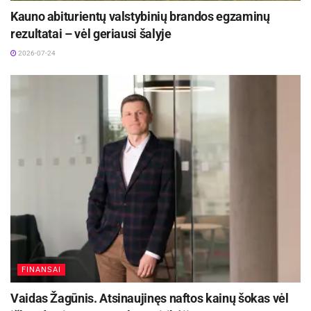
Kauno abiturientų valstybinių brandos egzaminų
rezultatai – vėl geriausi šalyje
2026-07-24
FINANSAI
Vaidas Žagūnis. Atsinaujinęs naftos kainų šokas vėl