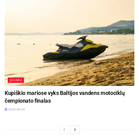
projektas „Bibliotekos pažangai 2“.
Projekto viešinimo koordinatorė
Indrė Lašinytė
ĮDOMU
Kupiškio mariose vyks Baltijos vandens motociklų
čempionato finalas
2026-08-04