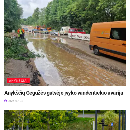
ANYKŠČIAI
Anykščių Gegužės gatvėje įvyko vandentiekio avarija
2026-07-08