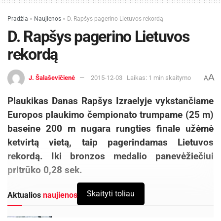
Pradžia
»
Naujienos
»
D. Rapšys pagerino Lietuvos rekordą
D. Rapšys pagerino Lietuvos
rekordą
A
J. Šalaševičienė
2015-12-03
Laikas: 1 min skaitymo
A
Plaukikas Danas Rapšys Izraelyje vykstančiame
Europos plaukimo čempionato trumpame (25 m)
baseine 200 m nugara rungties finale užėmė
ketvirtą vietą, taip pagerindamas Lietuvos
rekordą. Iki bronzos medalio panevėžiečiui
pritrūko 0,28 sek.
Skaityti toliau
Aktualios
naujienos
DHL perka „Venipak“ grupę: stiprins pozicijas