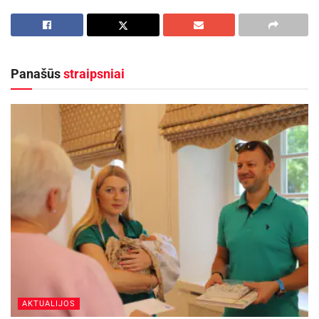
Jonavos ligoninėje gimė 300-asis šių metų
kūdikis
2026-08-04
Panašūs
straipsniai
Kauno rajone 700-asis šių metų kūdikis – Jonė iš
Ringaudų
2026-07-31
„Sveikinu visą miesto bendruomenę, nes turbūt
nerasime panevėžiečių šeimos, su kuria jūs
nebūtumėte buvę įsimintiniausiu metu – į pasaulį
ateinant vaikams. Dėkoju už pastangas,
pasiaukojimą, kantrybę. Linkiu, kad pagarba ir
padėka už jūsų nepaprastą darbą būtų reiškiama
kiekvieną dieną. Kad Jus lydėtų sėkmė ir tik
AKTUALIJOS
geros emocijos“, – sakė meras R. Račkauskas.