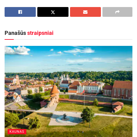
Baltijos šalyse
2026-07-28
Europos Sąjungos sankcijos „Mere“ tinklo
savininkams: ekonominio saugumo ir solidarumo
Panašūs
straipsniai
su Ukraina užtikrinimas
2026-07-25
Prieš dvejus metus Danijoje vykusiame Europos
čempionate trumpame baseine D. Rapšys šioje
rungtyje užėmė penktą vietą.
Plaukimo čempionate dalyvauja septyni Lietuvos
atstovai. Lietuvos garbę gina du panevėžiečiai –
D. Rapšys ir Andrius Šidlauskas. Rinktinei
vadovauja treneriai Žilvinas Ovsiukas ir 2013
metais išrinkta Metų panevėžietė Ina Paipalienė.
KAUNAS