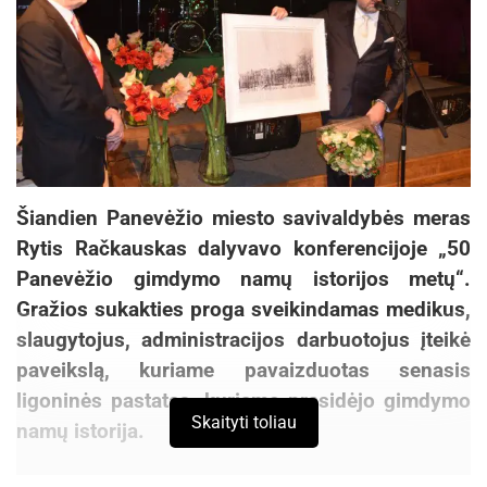
Šiandien Panevėžio miesto savivaldybės meras
Rytis Račkauskas dalyvavo konferencijoje „50
Panevėžio gimdymo namų istorijos metų“.
Gražios sukakties proga sveikindamas medikus,
slaugytojus, administracijos darbuotojus įteikė
paveikslą, kuriame pavaizduotas senasis
ligoninės pastatas, kuriame prasidėjo gimdymo
Skaityti toliau
namų istorija.
Aktualios
naujienos