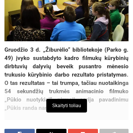
Gruodžio 3 d. „Žiburėlio“ bibliotekoje (Parko g.
49) įvyko sustabdyto kadro filmukų kūrybinių
dirbtuvių dalyvių beveik pusantro mėnesio
trukusio kūrybinio darbo rezultato pristatymas.
O tas rezultatas – tai trumpa, tačiau nuotaikinga
54 sekundžių trukmės animacinio filmuko
„Pūkio nuotykiai“ pirmoji serija pavadinimu
Skaityti toliau
„Pūkis randa namus“.
Filmukas sukurtas sustabdyto kadro animacijos
technika: objektus judinant mažais žingsniais