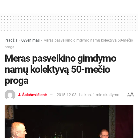
Pradžia
»
Gyvenimas
»
Meras pasveikino gimdymo namų kolektyvą 50-mečio
proga
Meras pasveikino gimdymo
namų kolektyvą 50-mečio
proga
A
J. Šalaševičienė
2015-12-03
Laikas: 1 min skaitymo
A