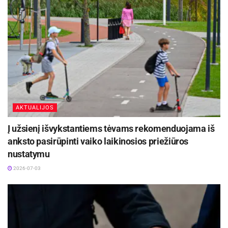
AKTUALIJOS
Į užsienį išvykstantiems tėvams rekomenduojama iš
anksto pasirūpinti vaiko laikinosios priežiūros
nustatymu
2026-07-03