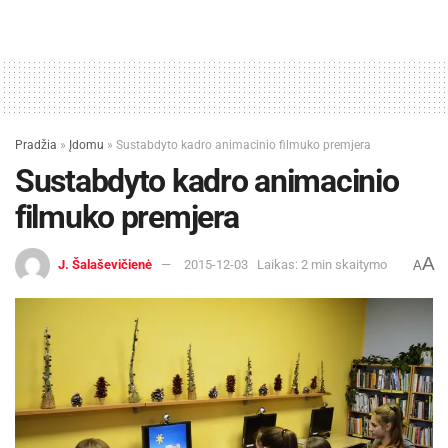
Pradžia
»
Įdomu
»
Sustabdyto kadro animacinio filmuko premjera
Sustabdyto kadro animacinio
filmuko premjera
A
J. Šalaševičienė
2015-12-03
Laikas: 2 min skaitymo
A