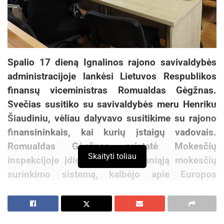
Spalio 17 dieną Ignalinos rajono savivaldybės
administracijoje lankėsi Lietuvos Respublikos
finansų viceministras Romualdas Gėgžnas.
Svečias susitiko su savivaldybės meru Henriku
Šiaudiniu, vėliau dalyvavo susitikime su rajono
finansininkais, kai kurių įstaigų vadovais.
Romualdas Gėgžnas pristatė Mokesčių
Skaityti toliau
inspekcijoje įdiegtą naują išmaniąją mokesčių
surinkimo sistemą, kalbėjo apie Europos
Sąjungos paramos panaudojimą, aptarė kai
kurias valstybės rinkliavas ir akcentavo, kad dalį
jų reikėtų perduoti savivaldybėms.