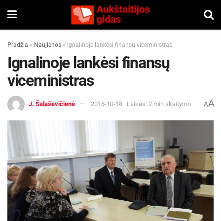
Pradžia
»
Naujienos
»
Ignalinoje lankėsi finansų viceministras
Ignalinoje lankėsi finansų
viceministras
A
J. Šalaševičienė
2016-10-18
Laikas: 2 min skaitymo
A