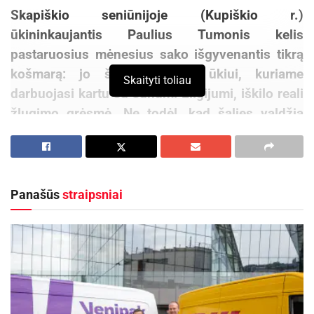
Skapiškio seniūnijoje (Kupiškio r.)
ūkininkaujantis Paulius Tumonis kelis
pastaruosius mėnesius sako išgyvenantis tikrą
košmarą: jo šeimos pieno ūkiui, kuriame
Skaityti toliau
darbuojasi kartu su sūnumi Eligijumi, iškilo reali
žlugimo grėsmė. Ne todėl, kad šalies valdžia
neveikli, kad pieno supirkimo kainos mažos ar
kad produkcijos perdirbėjai savanaudžiai, bet
dėl savo rajono valdžios pozicijos.
Panašūs
straipsniai
Kupiškio r. savivaldybė prieš kelis mėnesius
kreipėsi į teismą, kad ūkininkas iškraustytų savo
gyvulius iš Dailiūnų