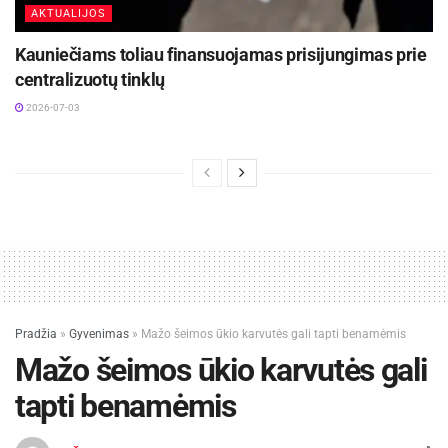
AKTUALIJOS
Kauniečiams toliau finansuojamas prisijungimas prie
centralizuotų tinklų
2026-07-03
Pradžia
»
Gyvenimas
»
Mažo šeimos ūkio karvutės gali tapti benamėmis
Mažo šeimos ūkio karvutės gali
tapti benamėmis