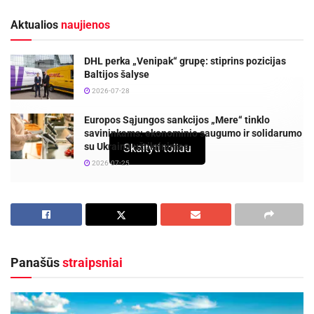
Aktualios
naujienos
DHL perka „Venipak“ grupę: stiprins pozicijas
Baltijos šalyse
2026-07-28
Europos Sąjungos sankcijos „Mere“ tinklo
savininkams: ekonominio saugumo ir solidarumo
su Ukraina užtikrinimas
Skaityti toliau
2026-07-25
Spalį – kovos su krūties vėžiu mėnesį –
„Husqvarna“ legendinius oranžinius pjūklus
perdažė rožine spalva.
Panašūs
straipsniai
Pirmą kartą ilgametėje veiklos istorijoje
„Husqvarna“ pristato neįprastos rožinės spalvos