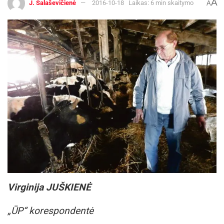
A
J. Šalaševičienė
2016-10-18
Laikas: 6 min skaitymo
A
Virginija JUŠKIENĖ
„ŪP“ korespondentė