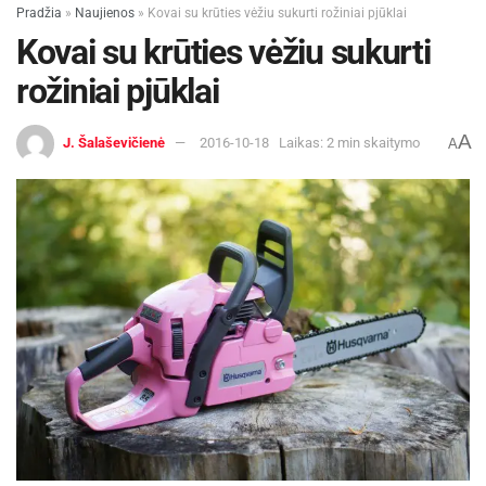
Pradžia
»
Naujienos
»
Kovai su krūties vėžiu sukurti rožiniai pjūklai
Kovai su krūties vėžiu sukurti
rožiniai pjūklai
A
J. Šalaševičienė
2016-10-18
Laikas: 2 min skaitymo
A