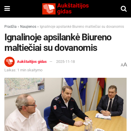
Pradžia
»
Naujienos
»
Ignalinoje apsilankė Biureno maltiečiai su dovanomis
Ignalinoje apsilankė Biureno
maltiečiai su dovanomis
Aukštaitijos gidas
2025-11-18
A
A
Laikas: 1 min skaitymo