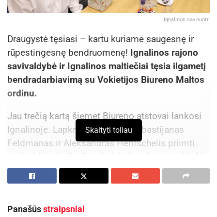
Ignalinos sav.nuotr.
Draugystė tęsiasi – kartu kuriame saugesnę ir
rūpestingesnę bendruomenę!
Ignalinos rajono
savivaldybė ir Ignalinos maltiečiai tęsia ilgametį
bendradarbiavimą su Vokietijos Biureno Maltos
ordinu.
Jau trečią kartą šiemet Biureno atstovai lankosi
Ignalinoje. Lapkričio 18 dieną Sebastijanas
Skaityti toliau
Feldmanas ir Aleksandras Hentschelis priimti
savivaldybėje. Svečius lydėjo Ignalinos maltiečių
vadovė Rasa Graznovienė, maltietė Elena
Bakšienė. Susitikime dalyvavo savivaldybės
meras Laimutis Ragaišis, vicemeras Imantas
Panašūs
straipsniai
Umbražiūnas. Meras dėkojo už gražią draugystę,