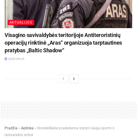
AKTUALIJOS
Visagino savivaldybės teritorijoje Antiteroristinių
operacijų rinktinė „Aras“ organizuoja tarptautines
pratybas „Baltic Shadow“
2026-08-05
Pradžia
»
Aplinka
»
Noreikiškėse pradedama statyti nauja sporto ir
laisvalaikio erdvė