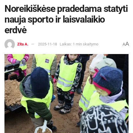
Noreikiškėse pradedama statyti
nauja sporto ir laisvalaikio
erdvė
A
Zita A.
2025-11-18
Laikas: 1 min skaitymo
A