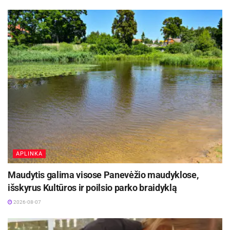
Šaltinis:
Kauno rajono savivaldybė
APLINKA
Maudytis galima visose Panevėžio maudyklose,
išskyrus Kultūros ir poilsio parko braidyklą
2026-08-07