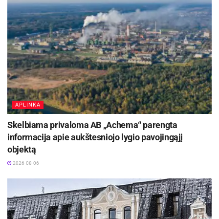
APLINKA
Skelbiama privaloma AB „Achema“ parengta
informacija apie aukštesniojo lygio pavojingąjį
objektą
2026-08-06