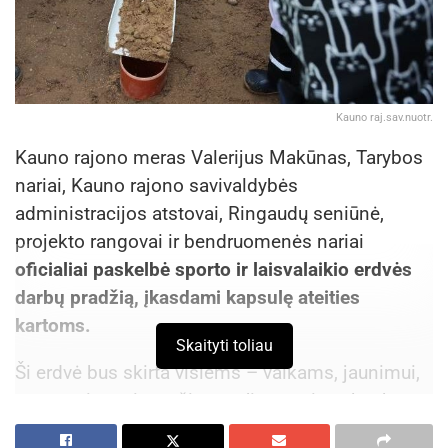
Kauno raj.sav.nuotr.
Kauno rajono meras Valerijus Makūnas, Tarybos
nariai, Kauno rajono savivaldybės
administracijos atstovai, Ringaudų seniūnė,
projekto rangovai ir bendruomenės nariai
oficialiai paskelbė sporto ir laisvalaikio erdvės
darbų pradžią, įkasdami kapsulę ateities
kartoms.
Skaityti toliau
Ši erdvė bus skirta visiems – vaikams, jaunimui,
suaugusiems ir svečiams. Ji taps vieta, kur bus
galima ne tik ilsėtis, bet ir aktyviai leisti