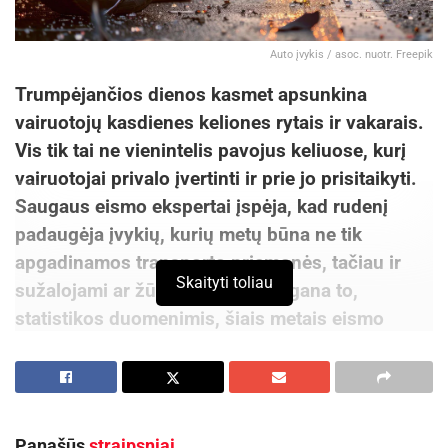
Auto įvykis / asoc. nuotr. Freepik
Trumpėjančios dienos kasmet apsunkina
vairuotojų kasdienes keliones rytais ir vakarais.
Vis tik tai ne vienintelis pavojus keliuose, kurį
vairuotojai privalo įvertinti ir prie jo prisitaikyti.
Saugaus eismo ekspertai įspėja, kad rudenį
padaugėja įvykių, kurių metų būna ne tik
apgadinamos transporto priemonės, tačiau ir
Skaityti toliau
sužalojami ar žūsta žmonės. Negana to,
statistikos duomenimis, šiais metais eismo
nelaimių ir sužeistų žmonių skaičius vėl paaugo,
tad ekspertai įvardijo, ką vairuotojai turėtų
įvertinti kiekvienos kelionės metu.
Panašūs
straipsniai