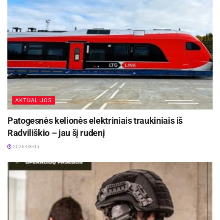
Šaltinis:
Ignalinos rajono savivaldybė
Žymos:
Savivalda
AKTUALIJOS
Patogesnės kelionės elektriniais traukiniais iš
Radviliškio – jau šį rudenį
2026-08-05