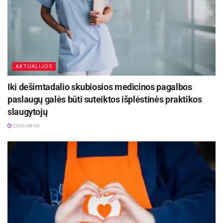
papildomą pavojų kitiems vairuotojams, kurie
būtent dėl to gali nepastebėti pavojaus ar kliūties
kelyje“, – pabrėžė V. Grašys.
AKTUALIJOS
Iki dešimtadalio skubiosios medicinos pagalbos
paslaugų galės būti suteiktos išplėstinės praktikos
slaugytojų
2026-08-06