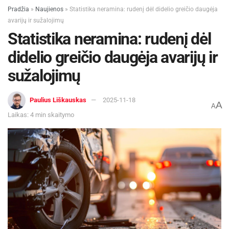
Pradžia
»
Naujienos
»
Statistika neramina: rudenį dėl didelio greičio daugėja
avarijų ir sužalojimų
Statistika neramina: rudenį dėl
didelio greičio daugėja avarijų ir
sužalojimų
Paulius Liškauskas
2025-11-18
A
A
Laikas: 4 min skaitymo