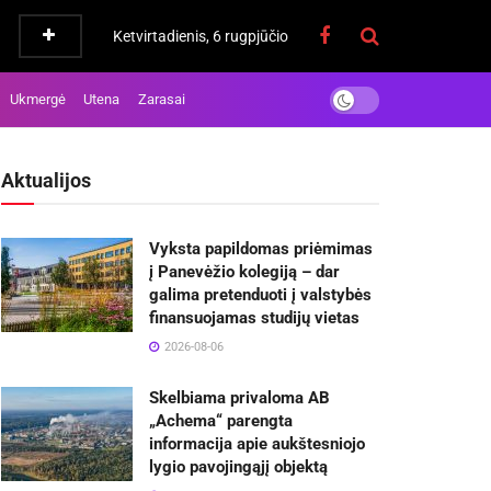
Ketvirtadienis, 6 rugpjūčio
Ukmergė
Utena
Zarasai
Aktualijos
Vyksta papildomas priėmimas
į Panevėžio kolegiją – dar
galima pretenduoti į valstybės
finansuojamas studijų vietas
2026-08-06
Skelbiama privaloma AB
„Achema“ parengta
informacija apie aukštesniojo
lygio pavojingąjį objektą