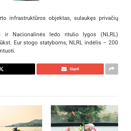
o infrastruktūros objektas, sulaukęs privačių
s ir Nacionalinės ledo ritulio lygos (NLRL)
tūkst. Eur stogo statyboms, NLRL indėlis – 200
ntuoti.
Siųsti