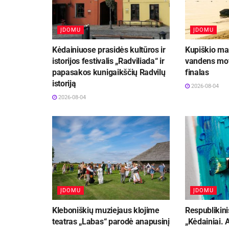
ĮDOMU
ĮDOMU
Kėdainiuose prasidės kultūros ir
Kupiškio mar
istorijos festivalis „Radviliada“ ir
vandens mot
papasakos kunigaikščių Radvilų
finalas
istoriją
2026-08-04
2026-08-04
ĮDOMU
ĮDOMU
Kleboniškių muziejaus klojime
Respublikini
teatras „Labas“ parodė anapusinį
„Kėdainiai.