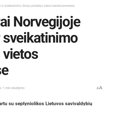
o ir sveikatinimo žinias pritaikys vietos bendruomenėse
ai Norvegijoje
r sveikatinimo
 vietos
se
A
s: 1 min skaitymo
A
rtu su septyniolikos Lietuvos savivaldybių
 iš beveik savaitę trukusios stažuotės