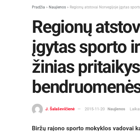
Pradžia
»
Naujienos
»
Regionų atstovai Norvegijoje įgytas sport
Regionų atstov
įgytas sporto i
žinias pritaikys
bendruomenė
J. Šalaševičienė
2015-11-20
Naujienos
Laika
Biržų rajono sporto mokyklos vadovai ka
sporto ir kultūros centrų atstovais grįžo