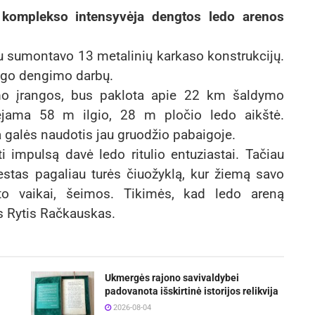
o komplekso intensyvėja dengtos ledo arenos
u sumontavo 13 metalinių karkaso konstrukcijų.
togo dengimo darbų.
o įrangos, bus paklota apie 22 km šaldymo
ejama 58 m ilgio, 28 m pločio ledo aikštė.
galės naudotis jau gruodžio pabaigoje.
i impulsą davė ledo ritulio entuziastai. Tačiau
estas pagaliau turės čiuožyklą, kur žiemą savo
sto vaikai, šeimos. Tikimės, kad ledo areną
s Rytis Račkauskas.
Ukmergės rajono savivaldybei
padovanota išskirtinė istorijos relikvija
2026-08-04