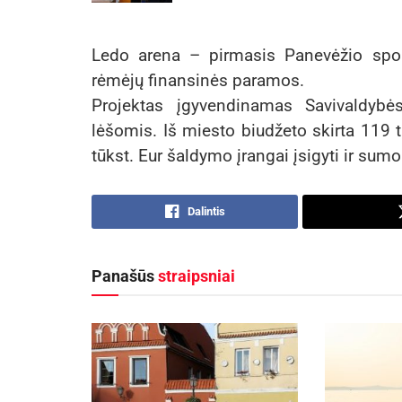
Ledo arena – pirmasis Panevėžio sport
rėmėjų finansinės paramos.
Projektas įgyvendinamas Savivaldybė
lėšomis. Iš miesto biudžeto skirta 119 
tūkst. Eur šaldymo įrangai įsigyti ir sumo
Dalintis
Panašūs
straipsniai