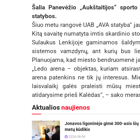
Šalia Panevėžio „Aukštaitijos“ sport
statybos.
Šiuo metu rangovė UAB „AVA statyba“ ja
Kitą savaitę numatyta imtis skardinio s
Sulaukus Lenkijoje gaminamos šaldym
sistemos vamzdynų, ant kurių bus li
Planuojama, kad miesto bendruomenė ja 
„Ledo arena – objektas, kuriam atsirast
arena patenkins ne tik jų interesus. Mi
laisvalaikį galės praleisti mūsų mie
atidarysime prieš Kalėdas“, – sako mera
Aktualios
naujienos
Jonavos ligoninėje gimė 300-asis šių
metų kūdikis
2026-08-04