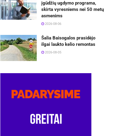
įgūdžių ugdymo programa,
skirta vyresniems nei 50 metų
asmenims
2026-08-06
Šalia Baisogalos prasidėjo
ilgai laukto kelio remontas
2026-08-05