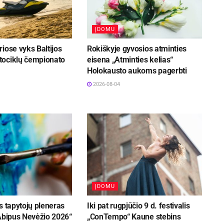
ĮDOMU
iose vyks Baltijos
Rokiškyje gyvosios atminties
ociklų čempionato
eisena „Atminties kelias“
Holokausto aukoms pagerbti
2026-08-04
ĮDOMU
s tapytojų pleneras
Iki pat rugpjūčio 9 d. festivalis
 Abipus Nevėžio 2026“
„ConTempo“ Kaune stebins