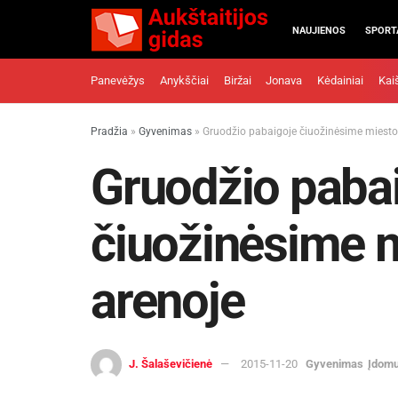
NAUJIENOS
SPORT
Panevėžys
Anykščiai
Biržai
Jonava
Kėdainiai
Kai
Pradžia
»
Gyvenimas
»
Gruodžio pabaigoje čiuožinėsime miesto
Gruodžio paba
čiuožinėsime m
arenoje
J. Šalaševičienė
2015-11-20
Gyvenimas
Įdom