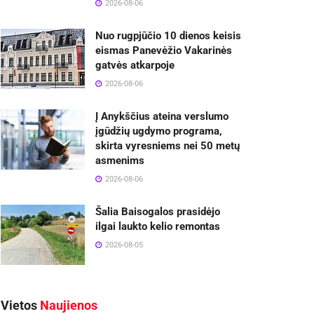
2026-08-06
Nuo rugpjūčio 10 dienos keisis
eismas Panevėžio Vakarinės
gatvės atkarpoje
2026-08-06
Į Anykščius ateina verslumo
įgūdžių ugdymo programa,
skirta vyresniems nei 50 metų
asmenims
2026-08-06
Šalia Baisogalos prasidėjo
ilgai laukto kelio remontas
2026-08-05
Vietos
Naujienos