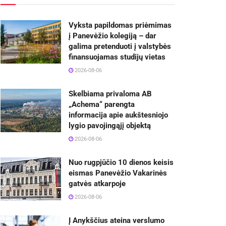
Vyksta papildomas priėmimas
į Panevėžio kolegiją – dar
galima pretenduoti į valstybės
finansuojamas studijų vietas
2026-08-06
Skelbiama privaloma AB
„Achema“ parengta
informacija apie aukštesniojo
lygio pavojingąjį objektą
2026-08-06
Nuo rugpjūčio 10 dienos keisis
eismas Panevėžio Vakarinės
gatvės atkarpoje
2026-08-06
Į Anykščius ateina verslumo