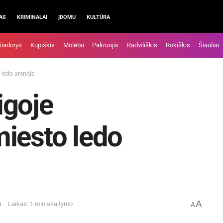
AS
KRIMINALAI
ĮDOMU
KULTŪRA
šiadorys
Kupiškis
Molėtai
Pakruojis
Radviliškis
Rokiškis
Šiauliai
 ledo arenoje
igoje
iesto ledo
A
u
Laikas: 1 min skaitymo
A