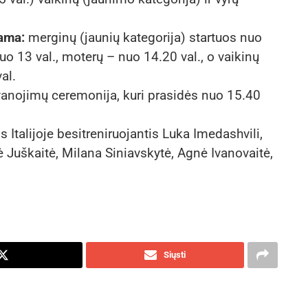
rama:
merginų (jaunių kategorija) startuos nuo
uo 13 val., moterų – nuo 14.20 val., o vaikinų
al.
vanojimų ceremonija, kuri prasidės nuo 15.40
 Italijoje besitreniruojantis Luka Imedashvili,
ė Juškaitė, Milana Siniavskytė, Agnė Ivanovaitė,
Siųsti