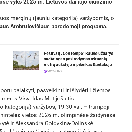
se vyks 2025 m. Lietuvos dailiojo čiuožimo
uos merginų (jaunių kategorija) varžybomis, o
uliaus Ambrulevičiaus parodomoji programa.
Festivalį „ConTempo“ Kaune uždarys
sudėtingas pasirodymas aštuonių
metrų aukštyje ir piknikas Santakoje
2026-08-05
orų palaikyti, pasveikinti ir išlydėti į žiemos
meras Visvaldas Matijošaitis.
 kategorija) varžybos, 19.30 val. – trumpoji
ienintelės vietos 2026 m. olimpinėse žaidynėse
kytė ir Aleksandra Golovkina-Dolinskė.
val.) vaikinų (jaunimo kategorija) ir vyrų