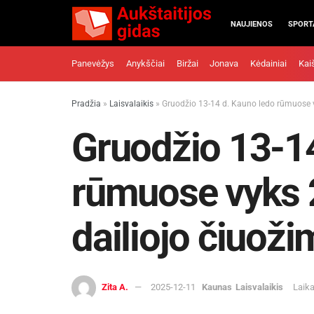
NAUJIENOS
SPORT
Panevėžys
Anykščiai
Biržai
Jonava
Kėdainiai
Kai
Pradžia
»
Laisvalaikis
»
Gruodžio 13-14 d. Kauno ledo rūmuose 
Gruodžio 13-14
rūmuose vyks 
dailiojo čiuož
Zita A.
2025-12-11
Kaunas
Laisvalaikis
Laika