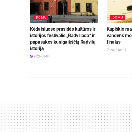
ĮDOMU
ĮDOMU
Kėdainiuose prasidės kultūros ir
Kupiškio mar
istorijos festivalis „Radviliada“ ir
vandens mot
papasakos kunigaikščių Radvilų
finalas
istoriją
2026-08-04
2026-08-04