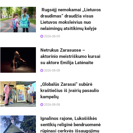
Rugsėjį nemokamai „Lietuvos
draudimas“ draudžia visus
Lietuvos moksleivius nuo
nelaimingų atsitikimų kelyje
2026-08-09
Netrukus Zarasuose –
aktorinio meistriškumo kursai
su aktore Emilija Latėnaite
2026-08-08
„Globalūs Zarasai“ subūrė
kraštiečius iš įvairių pasaulio
kampelių
2026-08-08
Ignalinos rajone, Lukošiškės
sentikių religinė bendruomenė
rūpinasi cerkvės išsaugojimu