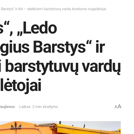
 Barstys“ ir kiti – skelbiami barstytuvų vardų konkurso nugalėtojai
“, „Ledo
gius Barstys“ ir
i barstytuvų vardų
ėtojai
A
aujienos
Laikas: 2 min skaitymo
A