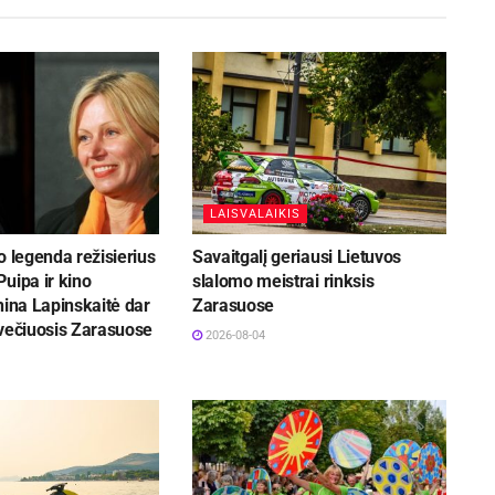
LAISVALAIKIS
o legenda režisierius
Savaitgalį geriausi Lietuvos
uipa ir kino
slalomo meistrai rinksis
nina Lapinskaitė dar
Zarasuose
svečiuosis Zarasuose
2026-08-04