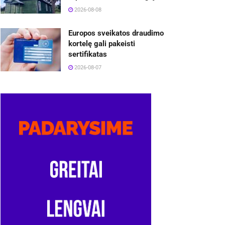
2026-08-08
Europos sveikatos draudimo
kortelę gali pakeisti
sertifikatas
2026-08-07