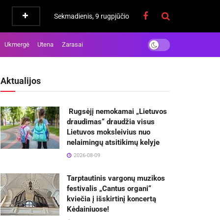
Sekmadienis, 9 rugpjūčio
Ukmergė
Utena
Zarasai
Aktualijos
Rugsėjį nemokamai „Lietuvos
draudimas“ draudžia visus
Lietuvos moksleivius nuo
nelaimingų atsitikimų kelyje
2026-08-09
Tarptautinis vargonų muzikos
festivalis „Cantus organi“
kviečia į išskirtinį koncertą
Kėdainiuose!