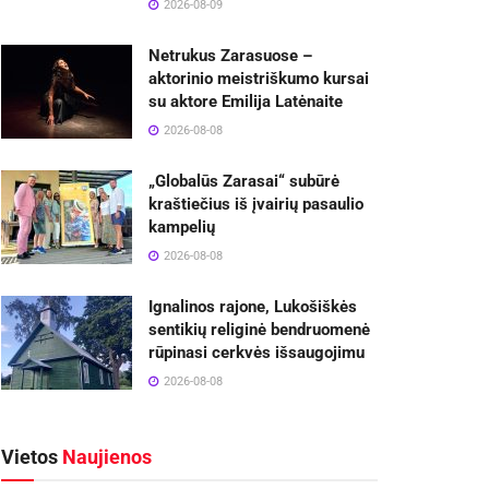
2026-08-09
Netrukus Zarasuose –
aktorinio meistriškumo kursai
su aktore Emilija Latėnaite
2026-08-08
„Globalūs Zarasai“ subūrė
kraštiečius iš įvairių pasaulio
kampelių
2026-08-08
Ignalinos rajone, Lukošiškės
sentikių religinė bendruomenė
rūpinasi cerkvės išsaugojimu
2026-08-08
Vietos
Naujienos