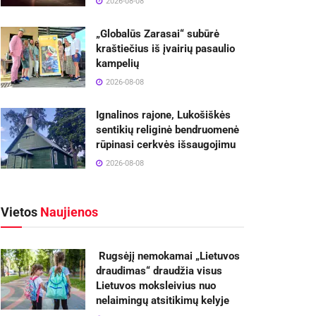
2026-08-08
„Globalūs Zarasai“ subūrė
kraštiečius iš įvairių pasaulio
kampelių
2026-08-08
Ignalinos rajone, Lukošiškės
sentikių religinė bendruomenė
rūpinasi cerkvės išsaugojimu
2026-08-08
Vietos
Naujienos
Rugsėjį nemokamai „Lietuvos
draudimas“ draudžia visus
Lietuvos moksleivius nuo
nelaimingų atsitikimų kelyje