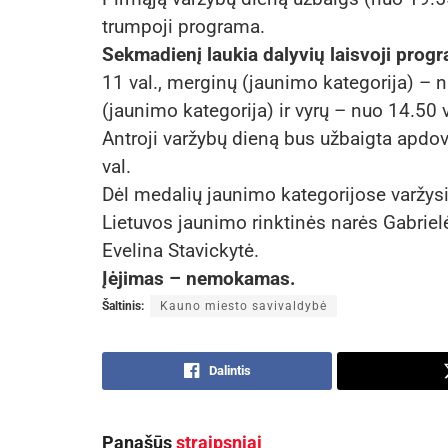
trumpoji programa.
Sekmadienį laukia dalyvių laisvoji prog
11 val., merginų (jaunimo kategorija) – n
(jaunimo kategorija) ir vyrų – nuo 14.50 v
Antroji varžybų dieną bus užbaigta apdo
val.
Dėl medalių jaunimo kategorijose varžysis
Lietuvos jaunimo rinktinės narės Gabriel
Evelina Stavickytė.
Įėjimas – nemokamas.
Šaltinis:
Kauno miesto savivaldybė
Dalintis
Panašūs
straipsniai