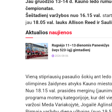
Jau gruodžio 13-14 d. Kauno ledo rūmuo
čempionatas.
Šeštadienį varžybos nuo 16.15 val.
start
jau
18.05 val. lauks Allison Reed ir Sa
Aktualios
naujienos
Rugsėjo 11–13 dienomis Panevėžys
švęs 523-iąjį gimtadienį
2026-08-06
Vieną stipriausių pasaulio šokių ant ledo p
olimpines žaidynes atvyks Kauno miesto 
Nuo 18.15 val. prasidės merginų (jaunimo
programa moterų kategorijoje, kur dėl v
varžosi Meda Variakojytė, Jogailė Aglins
Pirmąją varžybų dieną užbaigs (nuo 19.55 