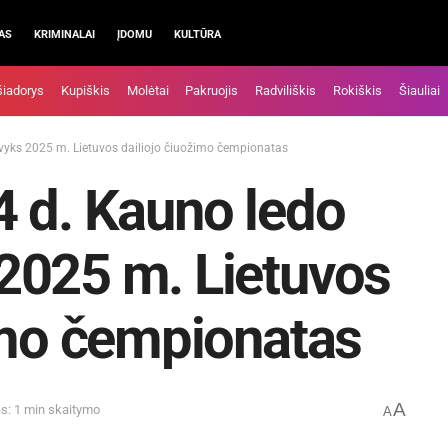
AS
KRIMINALAI
ĮDOMU
KULTŪRA
šiadorys
Kupiškis
Molėtai
Pakruojis
Radviliškis
Rokiškis
Šiauliai
vyks 2025 m. Lietuvos dailiojo čiuožimo čempionatas
 d. Kauno ledo
2025 m. Lietuvos
imo čempionatas
A
s: 1 min skaitymo
A