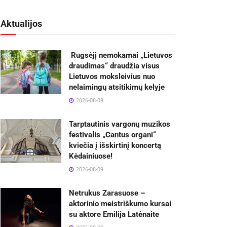
Aktualijos
Rugsėjį nemokamai „Lietuvos
draudimas“ draudžia visus
Lietuvos moksleivius nuo
nelaimingų atsitikimų kelyje
2026-08-09
Tarptautinis vargonų muzikos
festivalis „Cantus organi“
kviečia į išskirtinį koncertą
Kėdainiuose!
2026-08-09
Netrukus Zarasuose –
aktorinio meistriškumo kursai
su aktore Emilija Latėnaite