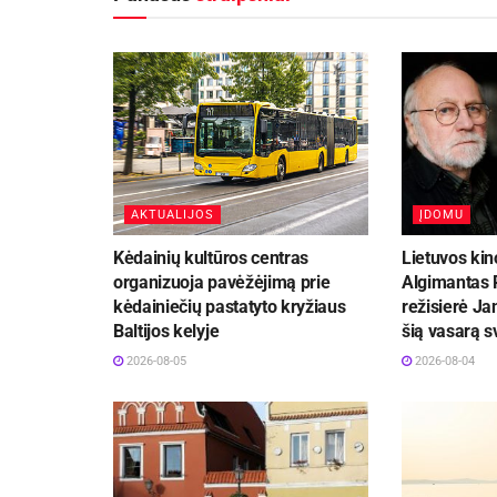
AKTUALIJOS
ĮDOMU
Kėdainių kultūros centras
Lietuvos kin
organizuoja pavėžėjimą prie
Algimantas P
kėdainiečių pastatyto kryžiaus
režisierė Ja
Baltijos kelyje
šią vasarą 
2026-08-05
2026-08-04