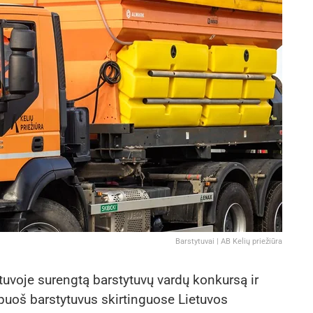
Barstytuvai | AB Kelių priežiūra
etuvoje surengtą barstytuvų vardų konkursą ir
apuoš barstytuvus skirtinguose Lietuvos