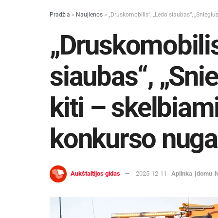
Pradžia
»
Naujienos
»
„Druskomobilis“, „Ledo siaubas“, „Sniegius
„Druskomobilis
siaubas“, „Snie
kiti – skelbiam
konkurso nugal
Aukštaitijos gidas
2025-12-11
Aplinka
Įdomu
N