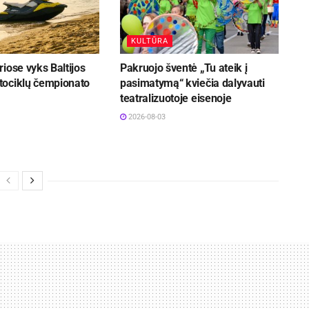
KULTŪRA
iose vyks Baltijos
Pakruojo šventė „Tu ateik į
ociklų čempionato
pasimatymą“ kviečia dalyvauti
teatralizuotoje eisenoje
2026-08-03