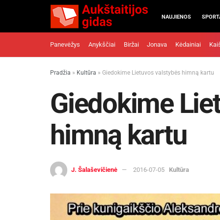
NAUJIENOS
SPORT
Panevėžys
Anykščiai
Biržai
Jonava
Kėdainiai
Kai
Pradžia
»
Kultūra
»
Giedokime Lietuvos valstybės himną kartu
Giedokime Liet
himną kartu
J. Šalaševičienė
2016-07-05
Kultūra