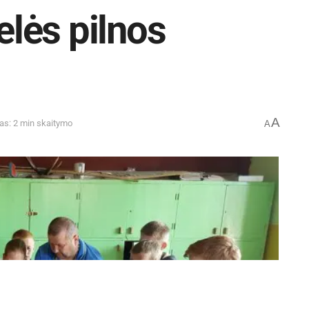
velės pilnos
A
as: 2 min skaitymo
A