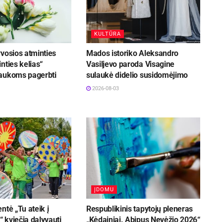
KULTŪRA
vosios atminties
Mados istoriko Aleksandro
nties kelias“
Vasiljevo paroda Visagine
aukoms pagerbti
sulaukė didelio susidomėjimo
2026-08-03
ĮDOMU
ntė „Tu ateik į
Respublikinis tapytojų pleneras
 kviečia dalyvauti
„Kėdainiai. Abipus Nevėžio 2026“