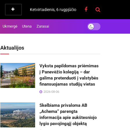
Ketvirtadienis, 6 rugpjūčio
Ukmergė
Utena
Zarasai
Aktualijos
Vyksta papildomas priėmimas
į Panevėžio kolegiją – dar
galima pretenduoti į valstybės
finansuojamas studijų vietas
2026-08-06
Skelbiama privaloma AB
„Achema“ parengta
informacija apie aukštesniojo
lygio pavojingąjį objektą