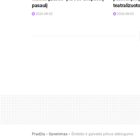
pasaulį
teatralizuot
2026-08-03
2026-08-03
Pradžia
»
Gyvenimas
»
Širdelės ir galvelės pilnos dėkingumo