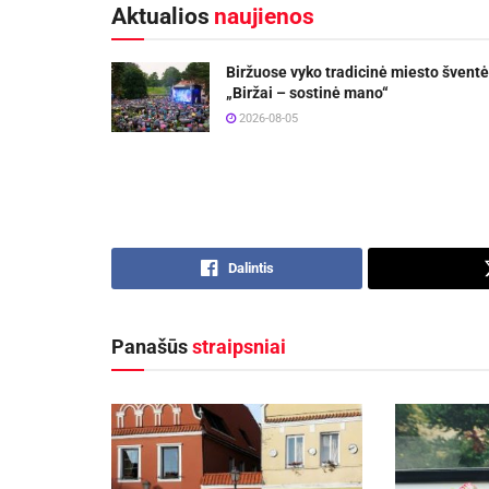
Aktualios
naujienos
Biržuose vyko tradicinė miesto šventė
„Biržai – sostinė mano“
2026-08-05
Dalintis
Panašūs
straipsniai