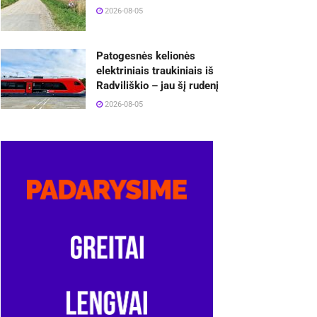
2026-08-05
Patogesnės kelionės
elektriniais traukiniais iš
Radviliškio – jau šį rudenį
2026-08-05