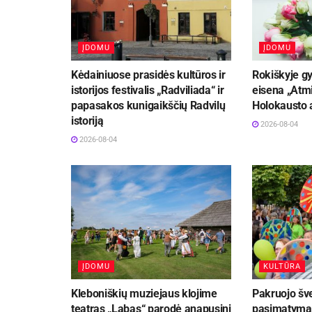
ĮDOMU
ĮDOMU
Kėdainiuose prasidės kultūros ir
Rokiškyje gy
istorijos festivalis „Radviliada“ ir
eisena „Atmi
papasakos kunigaikščių Radvilų
Holokausto 
istoriją
2026-08-04
2026-08-04
ĮDOMU
KULTŪRA
Kleboniškių muziejaus klojime
Pakruojo šve
teatras „Labas“ parodė anapusinį
pasimatymą“