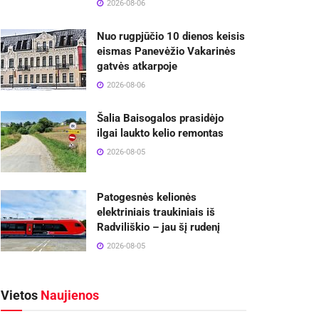
2026-08-06
Nuo rugpjūčio 10 dienos keisis
eismas Panevėžio Vakarinės
gatvės atkarpoje
2026-08-06
Šalia Baisogalos prasidėjo
ilgai laukto kelio remontas
2026-08-05
Patogesnės kelionės
elektriniais traukiniais iš
Radviliškio – jau šį rudenį
2026-08-05
Vietos
Naujienos