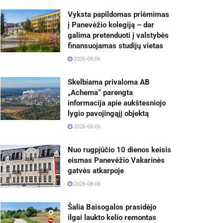
Vyksta papildomas priėmimas
į Panevėžio kolegiją – dar
galima pretenduoti į valstybės
finansuojamas studijų vietas
2026-08-06
Skelbiama privaloma AB
„Achema“ parengta
informacija apie aukštesniojo
lygio pavojingąjį objektą
2026-08-06
Nuo rugpjūčio 10 dienos keisis
eismas Panevėžio Vakarinės
gatvės atkarpoje
2026-08-06
Šalia Baisogalos prasidėjo
ilgai laukto kelio remontas