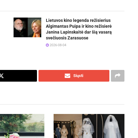
Lietuvos kino legenda režisierius
Algimantas Puipa ir kino režisierė
Janina Lapinskaitė dar šią vasarą
svečiuosis Zarasuose
2026-08-04
Siųsti