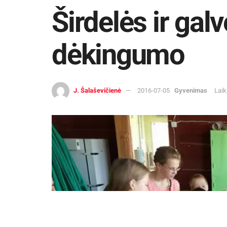
Širdelės ir gal
dėkingumo
J. Šalaševičienė
2016-07-05
Gyvenimas
Laik