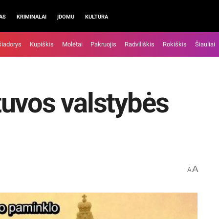
AS
KRIMINALAI
ĮDOMU
KULTŪRA
šiadorys
Kupiškis
Molėtai
Pakruojis
Radviliškis
Rokiškis
Šiauliai
uvos valstybės
A
A