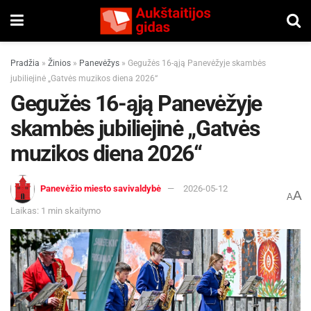
Pradžia
»
Žinios
»
Panevėžys
»
Gegužės 16-ąją Panevėžyje skambės
jubiliejinė „Gatvės muzikos diena 2026“
Gegužės 16-ąją Panevėžyje
skambės jubiliejinė „Gatvės
muzikos diena 2026“
Panevėžio miesto savivaldybė
2026-05-12
A
A
Laikas: 1 min skaitymo