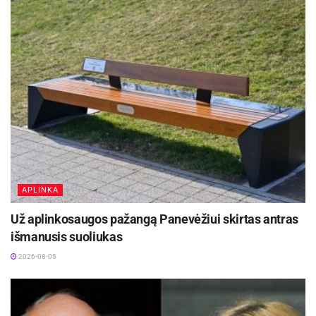
APLINKA
Už aplinkosaugos pažangą Panevėžiui skirtas antras
išmanusis suoliukas
2026-08-05