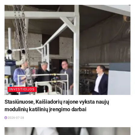
INVESTICIJOS
Stasiūnuose, Kaišiadorių rajone vyksta naujų
modulinių katilinių įrengimo darbai
2026-07-28