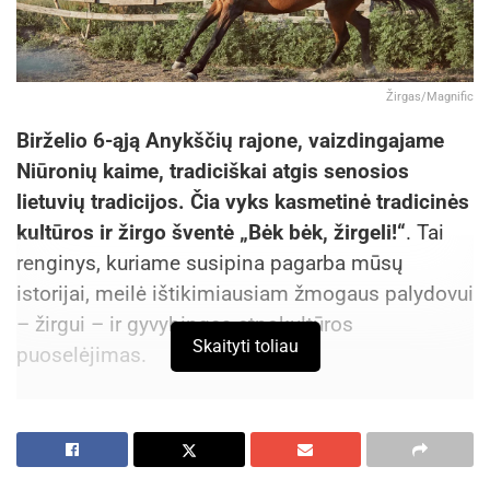
Žirgas/Magnific
Birželio 6-ąją Anykščių rajone, vaizdingajame
Niūronių kaime, tradiciškai atgis senosios
lietuvių tradicijos. Čia vyks kasmetinė tradicinės
kultūros ir žirgo šventė „Bėk bėk, žirgeli!“
. Tai
renginys, kuriame susipina pagarba mūsų
istorijai, meilė ištikimiausiam žmogaus palydovui
– žirgui – ir gyvybingas etnokultūros
Skaityti toliau
puoselėjimas.
Tradicija, jungianti kartas
Šventė, rengiama Arklio muziejaus apylinkėse,
jau seniai tapo Anykščių krašto vizitine kortele.