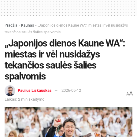
Pradžia
»
Kaunas
»
„Japonijos dienos Kaune WA“: miestas ir vėl nusidažys
tekančios saulės šalies spalvomis
„Japonijos dienos Kaune WA“:
miestas ir vėl nusidažys
tekančios saulės šalies
spalvomis
Paulius Liškauskas
2026-05-12
A
A
Laikas: 2 min skaitymo