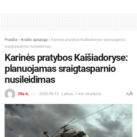
Pradžia
»
Krašto apsauga
»
Karinės pratybos Kaišiadoryse: planuojamas
sraigtasparnio nusileidimas
Karinės pratybos Kaišiadoryse:
planuojamas sraigtasparnio
nusileidimas
A
Zita A.
2026-05-12
Laikas: 1 min skaitymo
A