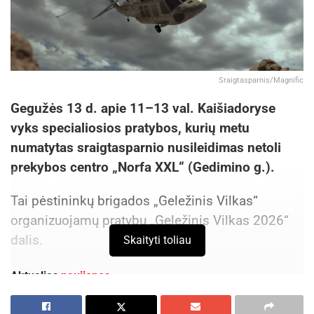
Sraigtasparnis/Magnific
Gegužės 13 d. apie 11–13 val. Kaišiadoryse
vyks specialiosios pratybos, kurių metu
numatytas sraigtasparnio nusileidimas netoli
prekybos centro „Norfa XXL“ (Gedimino g.).
Tai pėstininkų brigados „Geležinis Vilkas“
organizuojamų pratybų „Geležinis Vilkas 2026“
dalis.
Skaityti toliau
Aktualios
naujienos
Visagino savivaldybės teritorijoje Antiteroristinių