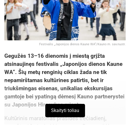
Festivalis „Japonijos dienos Kaune WA“/Kauno m. sav.nuotr.
Gegužės 13–16 dienomis į miestą grįžta
atsinaujinęs festivalis „Japonijos dienos Kaune
WA“. Šių metų renginių ciklas žada ne tik
nepamirštamas kultūrines patirtis, bet ir
triukšmingas eisenas, unikalias ekskursijas
gamtoje bei ypatingą dėmesį Kauno partnerystei
su Japonijos Hiracukos miestu.
Skaityti toliau
Kultūrinis maratonas prasidės trečiadienį,
gegužės 13-ąją, kai kino teatre „Romuva“ Kauno