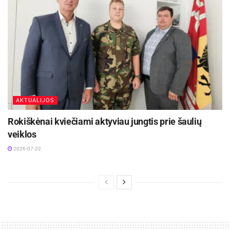
AKTUALIJOS
Rokiškėnai kviečiami aktyviau jungtis prie šaulių
veiklos
2026-07-22