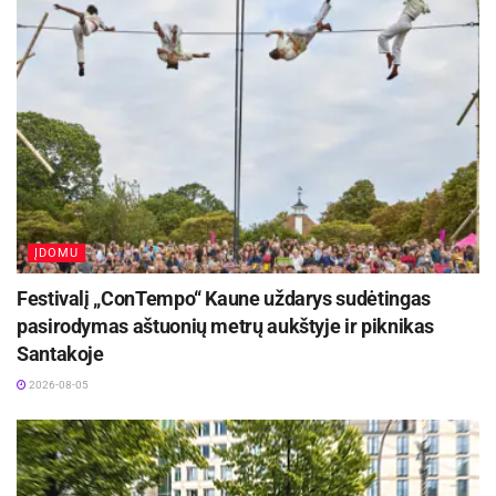
Rekomenduojama pasirūpinti patogia avalyne ir gera
nuotaika!
Šaltinis:
Anykščių rajono savivaldybė
ĮDOMU
Festivalį „ConTempo“ Kaune uždarys sudėtingas
pasirodymas aštuonių metrų aukštyje ir piknikas
Santakoje
2026-08-05