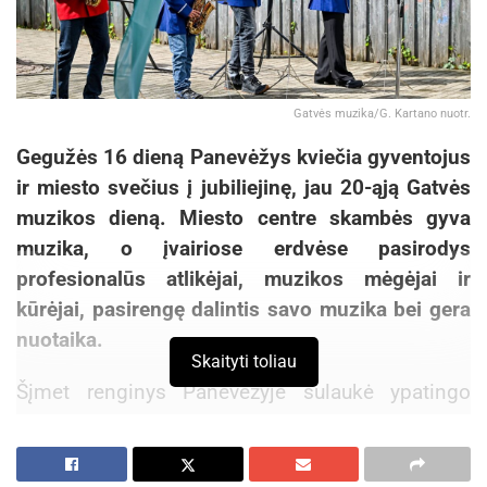
Gatvės muzika/G. Kartano nuotr.
Gegužės 16 dieną Panevėžys kviečia gyventojus
ir miesto svečius į jubiliejinę, jau 20-ąją Gatvės
muzikos dieną. Miesto centre skambės gyva
muzika, o įvairiose erdvėse pasirodys
profesionalūs atlikėjai, muzikos mėgėjai ir
kūrėjai, pasirengę dalintis savo muzika bei gera
nuotaika.
Skaityti toliau
Šįmet renginys Panevėžyje sulaukė ypatingo
muzikantų susidomėjimo – ir tų, kurie debiutuos,
ir tų, kurie Gatvės muzikos dienoje dalyvaus nebe
pirmą kartą. Renginyje jau užsiregistravo apie tris