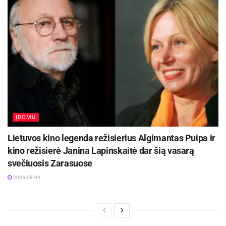
Universitetas, VDU Azijos studijų centras, VDU
Botanikos sodas, Sugiharos namų muziejus,
Kauno Jurgio Dobkevičiaus progimnazija,
Mokslo sala, kino teatras “Romuva” ir kiti.
Šaltinis:
Kauno miesto savivaldybė
Žymos:
Kauno miesto savivaldybė
ĮDOMU
Lietuvos kino legenda režisierius Algimantas Puipa ir
kino režisierė Janina Lapinskaitė dar šią vasarą
svečiuosis Zarasuose
2026-08-04