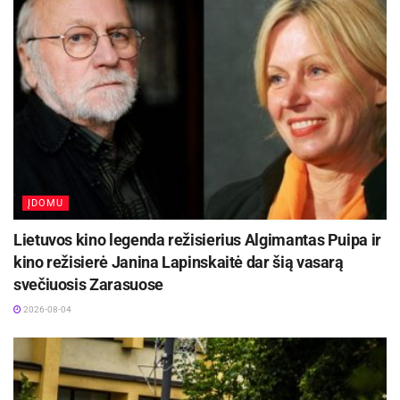
ĮDOMU
Lietuvos kino legenda režisierius Algimantas Puipa ir
kino režisierė Janina Lapinskaitė dar šią vasarą
svečiuosis Zarasuose
2026-08-04