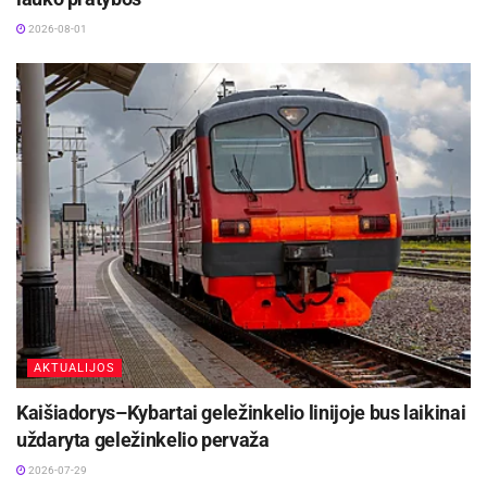
Šaltinis:
Kaišiadorių rajono savivaldybė
2026-08-01
AKTUALIJOS
Kaišiadorys–Kybartai geležinkelio linijoje bus laikinai
uždaryta geležinkelio pervaža
2026-07-29