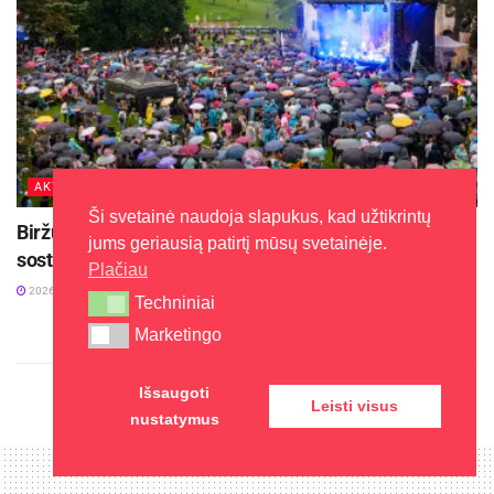
AKTUALIJOS
Ši svetainė naudoja slapukus, kad užtikrintų
Biržuose vyko tradicinė miesto šventė „Biržai –
jums geriausią patirtį mūsų svetainėje.
sostinė mano“
Plačiau
2026-08-05
Techniniai
Techniniai
Marketingo
Marketingo
Išsaugoti
Leisti visus
nustatymus