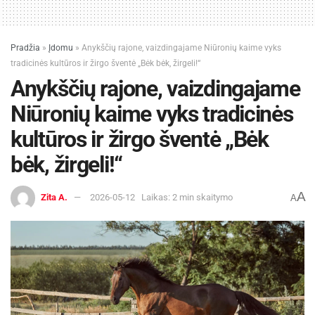
Pradžia
»
Įdomu
»
Anykščių rajone, vaizdingajame Niūronių kaime vyks
tradicinės kultūros ir žirgo šventė „Bėk bėk, žirgeli!“
Anykščių rajone, vaizdingajame
Niūronių kaime vyks tradicinės
kultūros ir žirgo šventė „Bėk
bėk, žirgeli!“
A
Zita A.
2026-05-12
Laikas: 2 min skaitymo
A