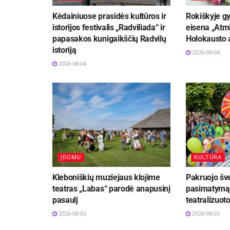
Kėdainiuose prasidės kultūros ir
Rokiškyje gy
istorijos festivalis „Radviliada“ ir
eisena „Atmi
papasakos kunigaikščių Radvilų
Holokausto 
istoriją
2026-08-04
2026-08-04
ĮDOMU
KULTŪRA
Kleboniškių muziejaus klojime
Pakruojo šve
teatras „Labas“ parodė anapusinį
pasimatymą“
pasaulį
teatralizuot
2026-08-03
2026-08-03