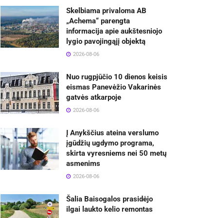
Skelbiama privaloma AB
„Achema“ parengta
informacija apie aukštesniojo
lygio pavojingąjį objektą
2026-08-06
Nuo rugpjūčio 10 dienos keisis
eismas Panevėžio Vakarinės
gatvės atkarpoje
2026-08-06
Į Anykščius ateina verslumo
įgūdžių ugdymo programa,
skirta vyresniems nei 50 metų
asmenims
2026-08-06
Šalia Baisogalos prasidėjo
ilgai laukto kelio remontas