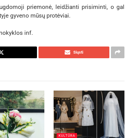
ugdomoji priemonė, leidžianti prisiminti, o gal
tyje gyveno mūsų protėviai.
mokyklos inf.
Siųsti
KULTŪRA