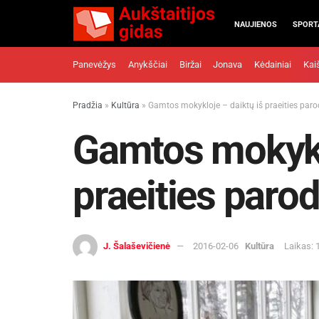
NAUJIENOS
SPORT
Panevėžys
Anykščiai
Biržai
Jonava
Kėdainiai
Kai
Pradžia
»
Kultūra
»
Gamtos mokykloje – daiktų iš praeities par
Gamtos mokyklo
praeities paro
J. Šalaševičienė
2016-02-06
Kultūra
Laikas: 