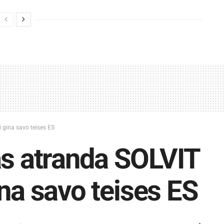
 gina savo teises ES
as atranda SOLVIT
ina savo teises ES