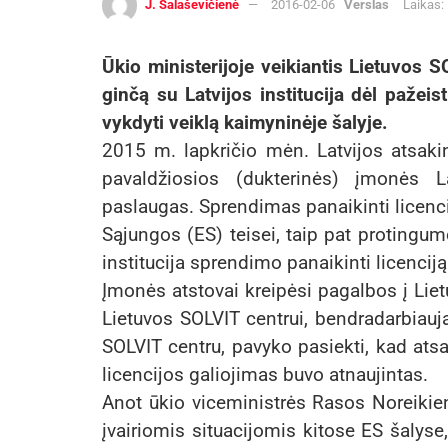
J. Šalaševičienė
2016-02-06
Verslas
Laikas:
Ūkio ministerijoje veikiantis Lietuvos 
ginčą su Latvijos institucija dėl pažei
vykdyti veiklą kaimyninėje šalyje.
2015 m. lapkričio mėn. Latvijos atsakin
pavaldžiosios (dukterinės) įmonės Lat
paslaugas. Sprendimas panaikinti licenci
Sąjungos (ES) teisei, taip pat protingu
institucija sprendimo panaikinti licencij
Įmonės atstovai kreipėsi pagalbos į Lietu
Lietuvos SOLVIT centrui, bendradarbiauj
SOLVIT centru, pavyko pasiekti, kad atsa
licencijos galiojimas buvo atnaujintas.
Anot ūkio viceministrės Rasos Noreikienė
įvairiomis situacijomis kitose ES šalyse,