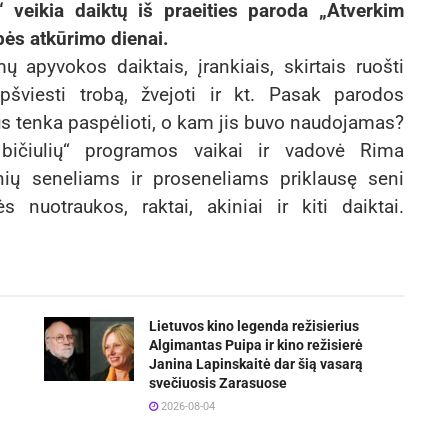
“ veikia daiktų iš praeities paroda „Atverkim
bės atkūrimo dienai.
ų apyvokos daiktais, įrankiais, skirtais ruošti
 apšviesti trobą, žvejoti ir kt. Pasak parodos
tus tenka paspėlioti, o kam jis buvo naudojamas?
ičiulių“ programos vaikai ir vadovė Rima
ių seneliams ir proseneliams priklausę seni
s nuotraukos, raktai, akiniai ir kiti daiktai.
Lietuvos kino legenda režisierius
Algimantas Puipa ir kino režisierė
Janina Lapinskaitė dar šią vasarą
svečiuosis Zarasuose
2026-08-04