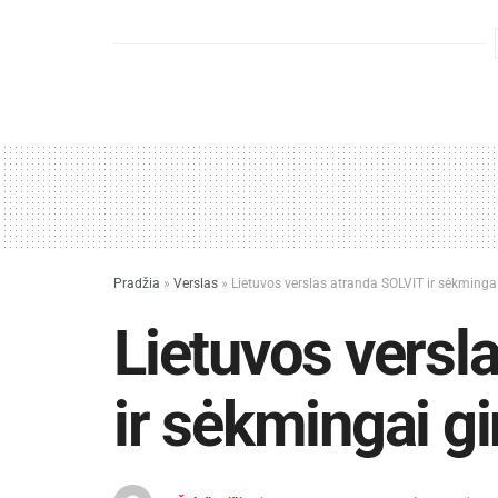
Pradžia
»
Verslas
»
Lietuvos verslas atranda SOLVIT ir sėkmingai
Lietuvos versl
ir sėkmingai g