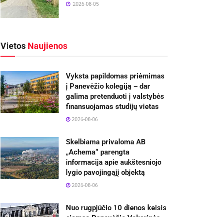
2026-08-05
Vietos
Naujienos
Vyksta papildomas priėmimas
į Panevėžio kolegiją – dar
galima pretenduoti į valstybės
finansuojamas studijų vietas
2026-08-06
Skelbiama privaloma AB
„Achema“ parengta
informacija apie aukštesniojo
lygio pavojingąjį objektą
2026-08-06
Nuo rugpjūčio 10 dienos keisis