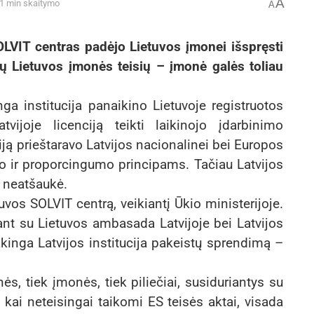
A
 1 min skaitymo
A
SOLVIT centras padėjo Lietuvos įmonei išspręsti
stų Lietuvos įmonės teisių – įmonė galės toliau
ga institucija panaikino Lietuvoje registruotos
vijoje licenciją teikti laikinojo įdarbinimo
ją prieštaravo Latvijos nacionalinei bei Europos
mo ir proporcingumo principams. Tačiau Latvijos
ą neatšaukė.
vos SOLVIT centrą, veikiantį Ūkio ministerijoje.
ant su Lietuvos ambasada Latvijoje bei Latvijos
kinga Latvijos institucija pakeistų sprendimą –
s, tiek įmonės, tiek piliečiai, susiduriantys su
 kai neteisingai taikomi ES teisės aktai, visada