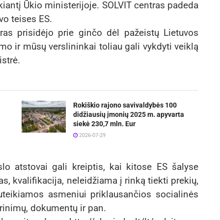
eikiantį Ūkio ministerijoje. SOLVIT centras padeda
vo teises ES.
ras prisidėjo prie ginčo dėl pažeistų Lietuvos
mo ir mūsų verslininkai toliau gali vykdyti veiklą
strė.
Rokiškio rajono savivaldybės 100
didžiausių įmonių 2025 m. apyvarta
siekė 230,7 mln. Eur
2026-07-29
slo atstovai gali kreiptis, kai kitose ES šalyse
 kvalifikacija, neleidžiama į rinką tiekti prekių,
suteikiamos asmeniui priklausančios socialinės
rinimų, dokumentų ir pan.