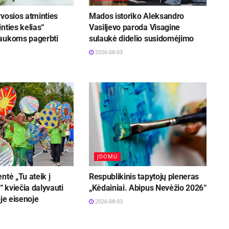
vosios atminties
Mados istoriko Aleksandro
nties kelias“
Vasiljevo paroda Visagine
aukoms pagerbti
sulaukė didelio susidomėjimo
2026-08-03
ĮDOMU
ntė „Tu ateik į
Respublikinis tapytojų pleneras
 kviečia dalyvauti
„Kėdainiai. Abipus Nevėžio 2026“
oje eisenoje
2026-08-03