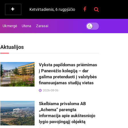
Ketvirtadienis, 6 rugpjūčio
Ukmergė
Utena
Zarasai
Aktualijos
Vyksta papildomas priėmimas
į Panevėžio kolegiją – dar
galima pretenduoti į valstybės
finansuojamas studijų vietas
2026-08-06
Skelbiama privaloma AB
„Achema“ parengta
informacija apie aukštesniojo
lygio pavojingąjį objektą