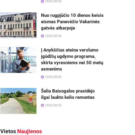
2026-08-06
Nuo rugpjūčio 10 dienos keisis
eismas Panevėžio Vakarinės
gatvės atkarpoje
2026-08-06
Į Anykščius ateina verslumo
įgūdžių ugdymo programa,
skirta vyresniems nei 50 metų
asmenims
2026-08-06
Šalia Baisogalos prasidėjo
ilgai laukto kelio remontas
2026-08-05
Vietos
Naujienos