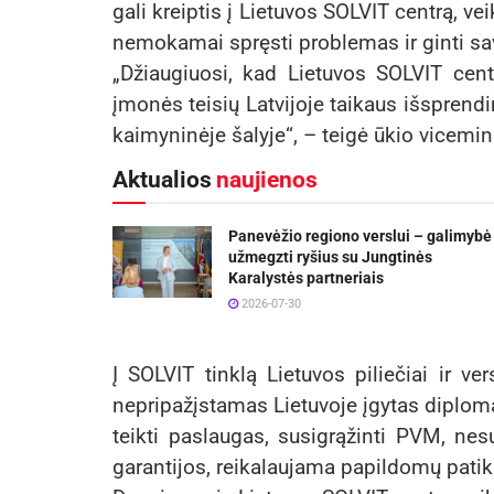
gali kreiptis į Lietuvos SOLVIT centrą, v
nemokamai spręsti problemas ir ginti sa
„Džiaugiuosi, kad Lietuvos SOLVIT cent
įmonės teisių Latvijoje taikaus išsprendi
kaimyninėje šalyje“, – teigė ūkio vicemini
Aktualios
naujienos
Panevėžio regiono verslui – galimybė
užmegzti ryšius su Jungtinės
Karalystės partneriais
2026-07-30
Į SOLVIT tinklą Lietuvos piliečiai ir ver
nepripažįstamas Lietuvoje įgytas diplomas,
teikti paslaugas, susigrąžinti PVM, ne
garantijos, reikalaujama papildomų patik