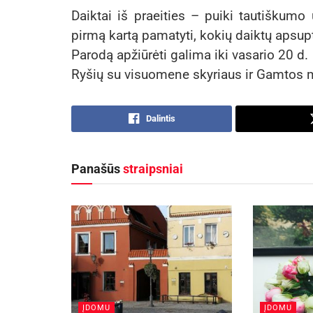
Daiktai iš praeities – puiki tautiškumo 
pirmą kartą pamatyti, kokių daiktų apsup
Parodą apžiūrėti galima iki vasario 20 d.
Ryšių su visuomene skyriaus ir Gamtos 
Dalintis
Panašūs
straipsniai
ĮDOMU
ĮDOMU