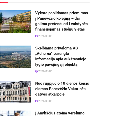
Vyksta papildomas priėmimas
į Panevėžio kolegiją – dar
galima pretenduoti į valstybės
finansuojamas studijų vietas
2026-08-06
Skelbiama privaloma AB
„Achema“ parengta
informacija apie aukštesniojo
lygio pavojingąjį objektą
2026-08-06
Nuo rugpjūčio 10 dienos keisis
eismas Panevėžio Vakarinės
gatvės atkarpoje
2026-08-06
Į Anykščius ateina verslumo