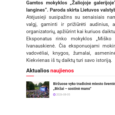
Gamtos mokyklos „Žaliojoje galerijoje
langines“. Paroda skirta Lietuvos valsty
Atėjusieji susipažins su senaisiais nam
valgį, gaminti ir prižiūrėti audinius,
organizatorių, apžiūrint kai kuriuos daik
Eksponatus rinko mokyklos „Miško b
Ivanauskienė. Čia eksponuojami mokin
vadovėliai, knygos, žurnalai, asmeninė
Kiekvienas iš tų daiktų turi savo istoriją.
Aktualios
naujienos
Biržuose vyko tradicinė miesto šventė
„Biržai – sostinė mano“
2026-08-05