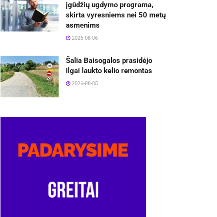
įgūdžių ugdymo programa,
skirta vyresniems nei 50 metų
asmenims
2026-08-06
Šalia Baisogalos prasidėjo
ilgai laukto kelio remontas
2026-08-05