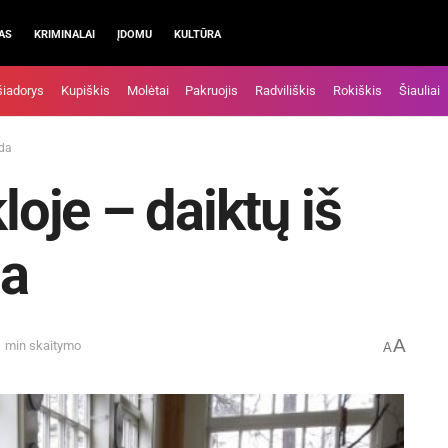
AS
KRIMINALAI
ĮDOMU
KULTŪRA
šiadorys
Kupiškis
Molėtai
Pakruojis
Radviliškis
Rokiškis
Šiauliai
oda
je – daiktų iš
da
A
1 min skaitymo
A