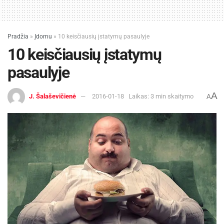
Pradžia
»
Įdomu
»
10 keisčiausių įstatymų pasaulyje
10 keisčiausių įstatymų
pasaulyje
A
J. Šalaševičienė
2016-01-18
Laikas: 3 min skaitymo
A