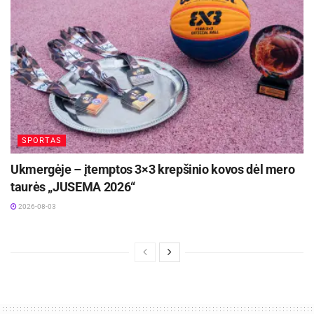
SPORTAS
Ukmergėje – įtemptos 3×3 krepšinio kovos dėl mero
taurės „JUSEMA 2026“
2026-08-03