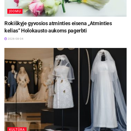
ĮDOMU
Rokiškyje gyvosios atminties eisena „Atminties
kelias“ Holokausto aukoms pagerbti
2026-08-04
KULTŪRA