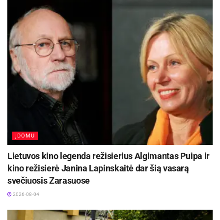
„Bibliomūšio“ tikslas – suartinti bibliotekas su
vietos bendruomene, įtraukti gyventojus į
bibliotekos veiklas bei smagiai praleisti laiką.
Parengė Ryšių su visuomene skyrius
ĮDOMU
Lietuvos kino legenda režisierius Algimantas Puipa ir
kino režisierė Janina Lapinskaitė dar šią vasarą
svečiuosis Zarasuose
2026-08-04