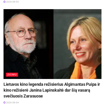
2026-08-05
Visi dalyviai gavo atminimo medalius. Amžiaus
grupių nugalėtojai – diplomus, taures, suvenyrus.
Prizininkai – diplomus, suvenyrus. 13 km trasos
nugalėtojai (vyrų ir moterų grupėse) pasiekę
trasos rekordą apdovanoti piniginiu prizu.
Violeta Žalalienė
ĮDOMU
Lietuvos kino legenda režisierius Algimantas Puipa ir
kino režisierė Janina Lapinskaitė dar šią vasarą
svečiuosis Zarasuose
2026-08-04