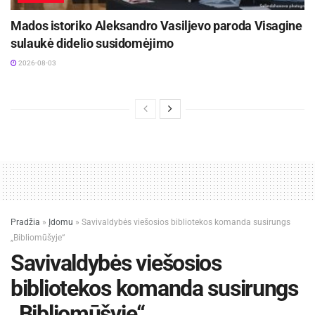
Mados istoriko Aleksandro Vasiljevo paroda Visagine
sulaukė didelio susidomėjimo
2026-08-03
Pradžia
»
Įdomu
»
Savivaldybės viešosios bibliotekos komanda susirungs
„Bibliomūšyje“
Savivaldybės viešosios
bibliotekos komanda susirungs
„Bibliomūšyje“