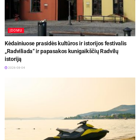
ĮDOMU
Kėdainiuose prasidės kultūros ir istorijos festivalis
„Radviliada“ ir papasakos kunigaikščių Radvilų
istoriją
2026-08-04