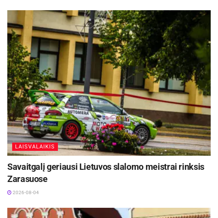
LAISVALAIKIS
Savaitgalį geriausi Lietuvos slalomo meistrai rinksis
Zarasuose
2026-08-04