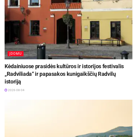
ĮDOMU
Kėdainiuose prasidės kultūros ir istorijos festivalis
„Radviliada“ ir papasakos kunigaikščių Radvilų
istoriją
2026-08-04