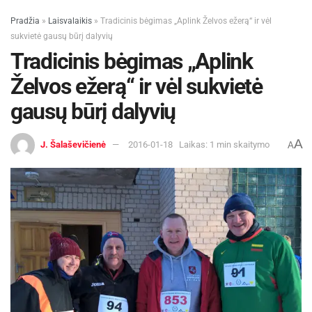
Pradžia
»
Laisvalaikis
»
Tradicinis bėgimas „Aplink Želvos ežerą“ ir vėl
sukvietė gausų būrį dalyvių
Tradicinis bėgimas „Aplink
Želvos ežerą“ ir vėl sukvietė
gausų būrį dalyvių
A
J. Šalaševičienė
2016-01-18
Laikas: 1 min skaitymo
A