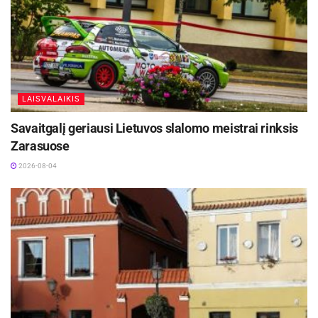
Galerijoje XX eksponuojami kūriniai yra
menininkės doktorantūros studijų Vilniaus dailės
akademijoje kuriamo meno projekto
„(Melo)dramos“ dalis. Paroda veiks iki vasario
LAISVALAIKIS
10 d.
Savaitgalį geriausi Lietuvos slalomo meistrai rinksis
Ryšių su visuomene skyriaus ir Galerijos XX
Zarasuose
informacija
2026-08-04