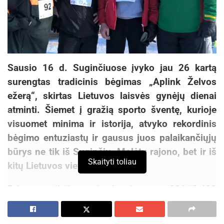
Sausio 16 d. Suginčiuose įvyko jau 26 kartą
surengtas tradicinis bėgimas „Aplink Želvos
ežerą“, skirtas Lietuvos laisvės gynėjų dienai
atminti. Šiemet į gražią sporto šventę, kurioje
visuomet minima ir istorija, atvyko rekordinis
bėgimo entuziastų ir gausus juos palaikančiųjų
būrys ne tik iš Suginčių, Molėtų rajono, bet ir iš
Skaityti toliau
kitų Lietuvos vietovių.
Prie starto linijos stojo daugiau negu 300 iš 400
užsiregistravusių bėgikų. Vieni jų buvo pasiryžę
įveikti pagrindinę 13 km trasą, kiti gi – jaunesni