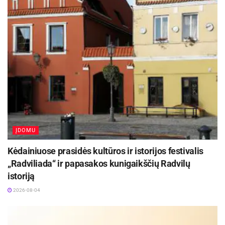
ĮDOMU
Kėdainiuose prasidės kultūros ir istorijos festivalis
„Radviliada“ ir papasakos kunigaikščių Radvilų
istoriją
2026-08-04