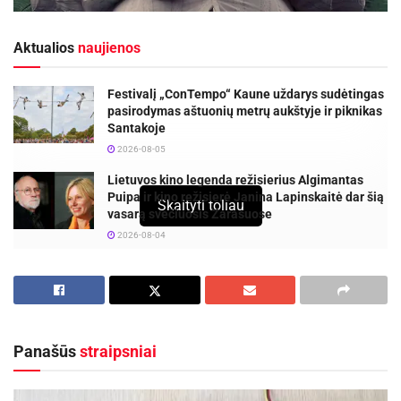
Aktualios
naujienos
Festivalį „ConTempo“ Kaune uždarys sudėtingas
pasirodymas aštuonių metrų aukštyje ir piknikas
Santakoje
2026-08-05
Lietuvos kino legenda režisierius Algimantas
Puipa ir kino režisierė Janina Lapinskaitė dar šią
Skaityti toliau
vasarą svečiuosis Zarasuose
2026-08-04
Kartais žmonės teigia, jog vienas ar kitas
įstatymas yra kvailas ar nereikalingas, tačiau
pasidomėjus, visame pasaulyje galime atrasti
Panašūs
straipsniai
tokių įstatymų, kurių egzistavimas tiesiog
absurdiškas. Štai pateikiame 10 pačių