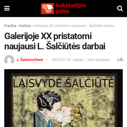
Pradžia
»
Kultūra
»
Galerijoje XX pristatomi naujausi L. Šalčiūtės darbai
Galerijoje XX pristatomi
naujausi L. Šalčiūtės darbai
A
J. Šalaševičienė
2016-01-18
Laikas: 1 min skaitymo
A