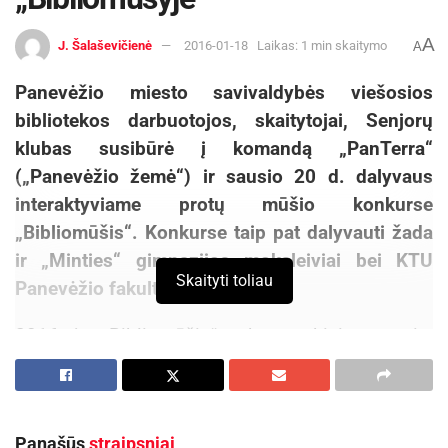
A
J. Šalaševičienė
2016-01-18
Laikas: 1 min skaitymo
A
Panevėžio miesto savivaldybės viešosios
bibliotekos darbuotojos, skaitytojai, Senjorų
klubas susibūrė į komandą „PanTerra“
(„Panevėžio žemė“) ir sausio 20 d. dalyvaus
interaktyviame protų mūšio konkurse
„Bibliomūšis“. Konkurse taip pat dalyvauti žada
ir „Minties“ gimnazijos moksleiviai bei KTU
Skaityti toliau
Panevėžio fakulteto studentai.
2016-ųjų „Bibliomūšis“ vyks penkiais etapais.
Pirmasis protų mūšio etapas prasidės sausio 20
d. 17.30 val. Savivaldybės viešojoje bibliotekoje
(Kniaudiškių g. 34) ir vyks kiekvieną trečiadienį.
Panašūs
straipsniai
Mūšio metu bus vykdoma tiesioginė transliacija