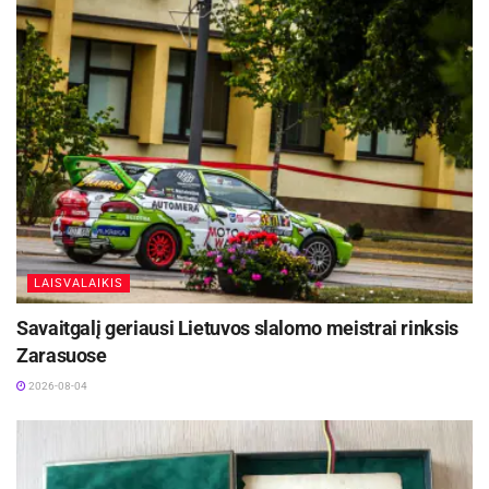
LAISVALAIKIS
Savaitgalį geriausi Lietuvos slalomo meistrai rinksis
Zarasuose
2026-08-04