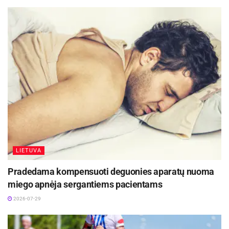
„Buvo laikas, kai iš žinomos nuomonės
formuotojos Indrės Trusovės buvau nusižiūrėjusi
vieną žvalumo suteikiantį metodą ir kasdien
rytais darydavau po 100 šuoliukų, tačiau
didžiausią efektą pajaučiau, kai mes su vyru
pradėjome eiti į jėgos treniruotes“, – teigia
žinoma moteris.
LIETUVA
Pradedama kompensuoti deguonies aparatų nuoma
miego apnėja sergantiems pacientams
2026-07-29