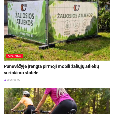
APLINKA
Panevėžyje įrengta pirmoji mobili žaliųjų atliekų
surinkimo stotelė
2026-08-03