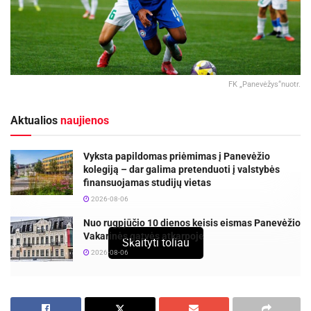
FK „Panevėžys“nuotr.
Aktualios
naujienos
Vyksta papildomas priėmimas į Panevėžio
kolegiją – dar galima pretenduoti į valstybės
finansuojamas studijų vietas
2026-08-06
Nuo rugpjūčio 10 dienos keisis eismas Panevėžio
Vakarinės gatvės atkarpoje
Skaityti toliau
2026-08-06
Futbolo klubas „Panevėžys“ šeštadienį paskutinį kartą