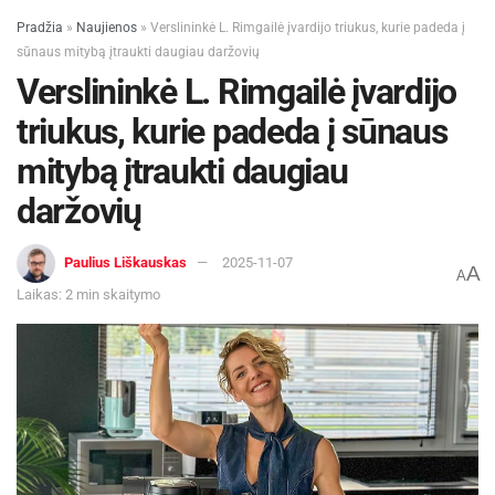
Pradžia
»
Naujienos
»
Verslininkė L. Rimgailė įvardijo triukus, kurie padeda į
sūnaus mitybą įtraukti daugiau daržovių
Verslininkė L. Rimgailė įvardijo
triukus, kurie padeda į sūnaus
mitybą įtraukti daugiau
daržovių
Paulius Liškauskas
2025-11-07
A
A
Laikas: 2 min skaitymo