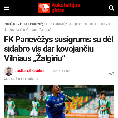
Pradžia
»
Žinios
»
Panevėžys
»
FK Panevėžys susigrums su dėl sidabro vis
dar kovojančiu Vilniaus „Žalgiriu“
FK Panevėžys susigrums su dėl
sidabro vis dar kovojančiu
Vilniaus „Žalgiriu“
Paulius Liškauskas
2025-11-07
A
A
Laikas: 1 min skaitymo