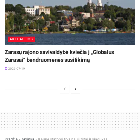
pritaikyti, kad juos valgytų ir sūnus.
AKTUALIJOS
Zarasų rajono savivaldybė kviečia į „Globalūs
Zarasai“ bendruomenės susitikimą
2026-07-19
Daržovės / Asociatyvi Unsplash nuotr.
„Sūnaus neverčiu valgyti nei daržovių, nei vaisių.
Tiesiog jų pripjaustau ir padedu po nosim.
Matau, kaip jis net neraginimas pats tiesia ranką
Pradžia
»
Aplinka
»
Kaune statomi trys nauji tiltai ir viadukas