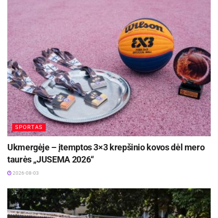
SPORTAS
Ukmergėje – įtemptos 3×3 krepšinio kovos dėl mero
taurės „JUSEMA 2026“
2026-08-03