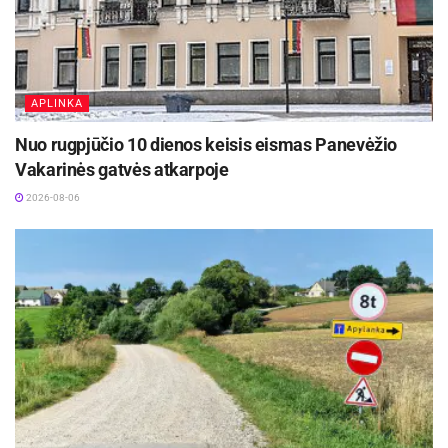
„Prologas“ (aut. Vytautas Tallat-Kelpša), o Taikos
alėjos pušynėlyje – „Paparčio žiedas“ (aut.
Dmitrij Volkov, Latvija).
APLINKA
Pasak miesto vyriausiojo dizainerio Arvydo
Nuo rugpjūčio 10 dienos keisis eismas Panevėžio
Narkevičiaus, skulptūrų grįžimas – tai ne vien
Vakarinės gatvės atkarpoje
restauravimo ar perkėlimo procesas, bet naujo
2026-08-06
santykio su miestu kūrimas:
„Per pastaruosius metus Panevėžyje atsivėrė
daug naujų, žmonių pamėgtų erdvių – Kultūros ir
poilsio parkas, Marijonų sodas, Skaistakalnio
parkas. Tai suteikė galimybę skulptūras pristatyti
naujame kontekste – arčiau žmonių, arčiau
kasdienio miesto gyvenimo. Kiekviena vieta
parinkta taip, kad kūrinys būtų matomas, saugus
ir gyvuotų kartu su miestu.“