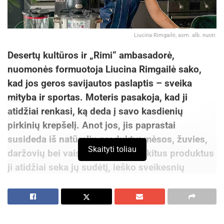
Liucina Rimgailė, asm. alb. nuotr.
Desertų kultūros ir „Rimi“ ambasadorė,
nuomonės formuotoja Liucina Rimgailė sako,
kad jos geros savijautos paslaptis – sveika
mityba ir sportas. Moteris pasakoja, kad ji
atidžiai renkasi, ką deda į savo kasdienių
pirkinių krepšelį. Anot jos, jis paprastai
susideda iš natūralių produktų: mėsos, žuvies,
Skaityti toliau
daržovių bei vaisių. Rinkdamasi kitus produktus
ji atidžiai seka jų sudėtį, ieško sveikesnių
alternatyvų.
Ant tuščio skrandžio – kokybiško alyvuogių
aliejaus