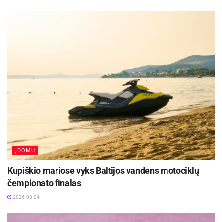
panevėžiečiai pataisė niūrią statistiką – pasiekti
5 laimėjimai bei dvejos lygiosios. Pastarieji
komandų susitikimai buvo rezultatyvūs, tad
aistruoliai vėl gali tikėtis įvarčių į abiejų ekipų
vartus.
Paskutinis sezono mačas tarp „Panevėžio“ bei
„Žalgirio“ įvyks lapkričio 8 dieną, šeštadienį.
Dvikovos pradžia „Aukštaitijos“ stadione – 15
val.
ĮDOMU
Šaltinis:
FK „Panevėžys“
Kupiškio mariose vyks Baltijos vandens motociklų
Žymos:
A lyga
FK „Panevėžys“
Futbolas
čempionato finalas
2026-08-04