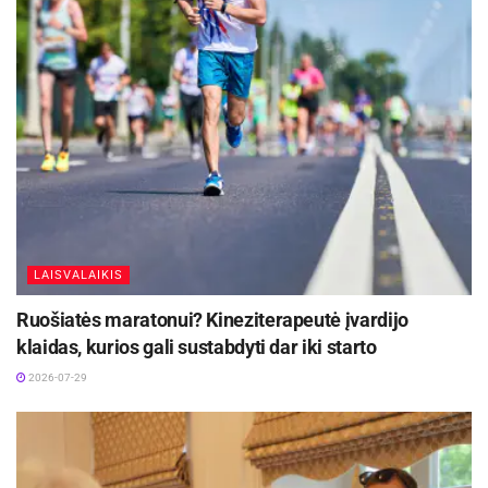
LAISVALAIKIS
Ruošiatės maratonui? Kineziterapeutė įvardijo
klaidas, kurios gali sustabdyti dar iki starto
2026-07-29
Liucina Rimgailė, asm. alb. nuotr.
Atidžiai seka produktų sudėtį