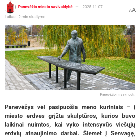
Panevėžio miesto savivaldybė
2025-11-07
A
A
Laikas: 2 min skaitymo
Panevėžio m.sav.nuotr.
Panevėžys vėl pasipuošia meno kūriniais – į
miesto erdves grįžta skulptūros, kurios buvo
laikinai nuimtos, kai vyko intensyvūs viešųjų
erdvių atnaujinimo darbai. Šiemet į Senvagę,