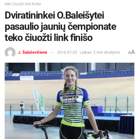
teko čiuožti link finišo
Dviratininkei O.Baleišytei
pasaulio jaunių čempionate
teko čiuožti link finišo
A
J. Šalaševičienė
2016-07-25
Laikas: 2 min skaitymo
A