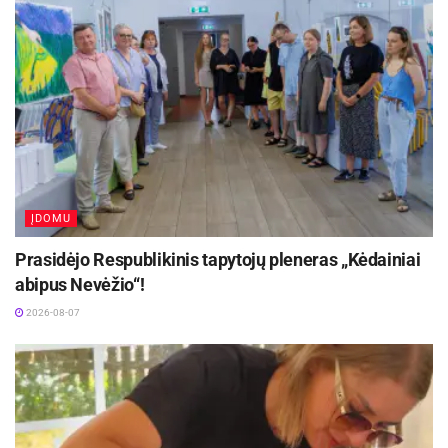
bibliotekos darbuotojų komanda.
Vizito dalyviai susitiko su DOOK1 ir filialų
skirtingų sričių darbuotojais, susipažino su
naujausiais projektais, domėjosi inovatyviomis
bendradarbiavimo su bendruomenėmis, vaikams,
jaunimui ir šeimoms skirtomis,
ĮDOMU
Prasidėjo Respublikinis tapytojų pleneras „Kėdainiai
abipus Nevėžio“!
2026-08-07