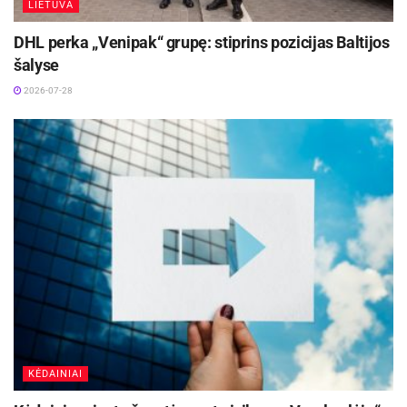
LIETUVA
Aktualios
naujienos
DHL perka „Venipak“ grupę: stiprins pozicijas Baltijos
šalyse
Rokiškio rajono savivaldybės 100 didžiausių
2026-07-28
įmonių 2025 m. apyvarta siekė 230,7 mln. Eur
2026-07-29
Stasiūnuose, Kaišiadorių rajone vyksta naujų
modulinių katilinių įrengimo darbai
2026-07-28
„Naujų mokesčių Lietuvoje tikrai nereikia,
neketiname ir neplanuojame įvesti. Valstybėje
yra pakankamai pinigų, klausimas, ar mes juos
panaudojime taip, kad galėtume patenkinti
prioritetinius dalykus – socialinės atskirties
KĖDAINIAI
sumažinimą ir gynybos biudžeto įsipareigojimo