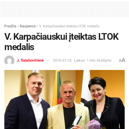
Pradžia
»
Naujienos
»
V. Karpačiauskui įteiktas LTOK medalis
V. Karpačiauskui įteiktas LTOK
medalis
A
J. Šalaševičienė
2016-07-25
Laikas: 1 min skaitymo
A