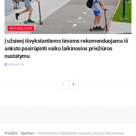
AKTUALIJOS
Į užsienį išvykstantiems tėvams rekomenduojama iš
anksto pasirūpinti vaiko laikinosios priežiūros
nustatymu
2026-07-03
Pradžia
»
Sportas
»
Dviratininkei O.Baleišytei pasaulio jaunių čempionate