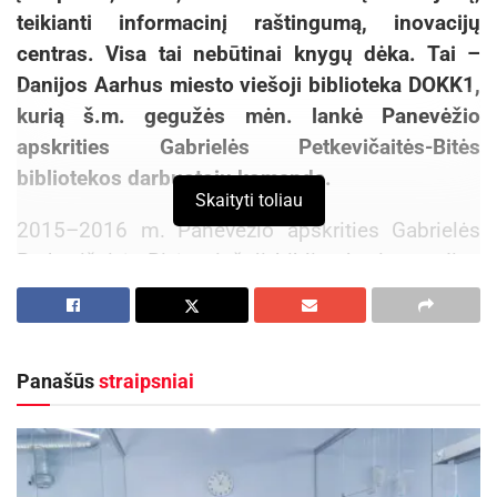
teikianti informacinį raštingumą, inovacijų
centras. Visa tai nebūtinai knygų dėka. Tai –
Danijos Aarhus miesto viešoji biblioteka DOKK1,
kurią š.m. gegužės mėn. lankė Panevėžio
apskrities Gabrielės Petkevičaitės-Bitės
bibliotekos darbuotojų komanda.
Skaityti toliau
2015–2016 m. Panevėžio apskrities Gabrielės
Petkevičaitės-Bitės viešoji biblioteka įgyvendina
„ERASMUS+“ programos finansuojamas projektą
„TARPTAUTINĖ KVALIFIKACIJA
NOVATORIŠKOMS BIBLIOTEKŲ IDĖJOMS“. 2016
Panašūs
straipsniai
m. projekto partneris – Danijos Aarhus miesto
viešoji biblioteka DOKK1, gegužės 1–5 d. semtis
inovatyvios patirties į šią biblioteką vyko
dešimties Gabrielės Petkevičaitės-Bitės