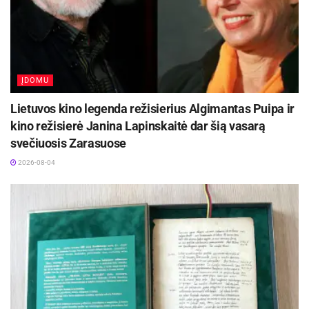
lankytojai čia mokosi, užsiima saviraiška,
susitinka, patys rengia susitikimus, kūrybines
ĮDOMU
Lietuvos kino legenda režisierius Algimantas Puipa ir
kino režisierė Janina Lapinskaitė dar šią vasarą
svečiuosis Zarasuose
2026-08-04
dirbtuves, kuria bendrus produktus, įneša savo
indėlį. Inovacijų centras, skatinantis išmanumą.
Bibliotekos strategijoje svarbi partnerystė ir