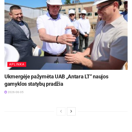
APLINKA
Ukmergėje pažymėta UAB „Antara LT“ naujos
gamyklos statybų pradžia
2026-06-05