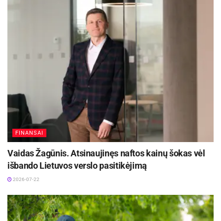
FINANSAI
Vaidas Žagūnis. Atsinaujinęs naftos kainų šokas vėl
išbando Lietuvos verslo pasitikėjimą
2026-07-22