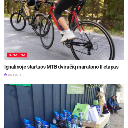
O.Baleišytė 2 km. asmeninėse persekiojimo
lenktynėse užėmė taip pat šeštą vietą.
Aktualios
naujienos
Radviliškiečiai žmonių su negalia sporto
šventėje Bauskėje iškovojo 12 medalių
2026-08-10
IGNALINA
Kauno rajone, Čekiškėje vyks 2028 metų Europos
Ignalinoje startuos MTB dviračių maratono II etapas
ir pasaulio greičio automodelių čempionatas
2026-08-07
2026-07-31
Informaciją parengė Tomas Gaubys
www.ldsf.lt