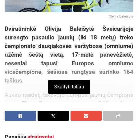
Olivija Baleišytė
Dviratininkė Olivija Baleišytė Šveicarijoje
surengto pasaulio jaunių (iki 18 metų) treko
čempionato daugiakovės varžybose (omniume)
užėmė šeštą vietą. 17-metė panevėžietė,
neseniai tapusi Europos omniumo
vicečempione, šešiose rungtyse surinko 164
taškus.
Skaityti toliau
Aukso medalį iškovojo Europos jaunių čempionė
italė Elisa Balsamo, surinkusi 209 taškus.
Sidabras atiteko Naujosios Zelandijos atstovei
Michaelai Drummond (196 tšk.), o bronza –
kanadietei Maggie Coles-Lyster (192 tšk.).
Panašūs
straipsniai