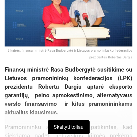
Iš kairės: finansų ministrė Rasa Budbergytė ir Lietuvos pramoninkų konfederacijos
prezidentas Robertas Dargis
Finansų ministrė Rasa Budbergytė susitikime su
Lietuvos pramonininkų konfederacijos (LPK)
prezidentu Robertu Dargiu aptarė eksporto
garantijų, pelno apmokestinimo, alternatyvaus
verslo finansavimo ir kitus pramonininkams
aktualius klausimus.
Pramonininkų atstovas buvo patikintas, kad
Skaityti toliau
siekdama padėti lietuviškos kilmės prekėms