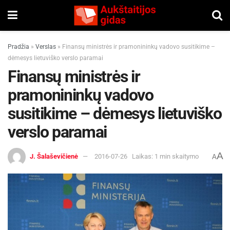
Pradžia
»
Verslas
»
Finansų ministrės ir pramonininkų vadovo susitikime –
dėmesys lietuviško verslo paramai
Finansų ministrės ir
pramonininkų vadovo
susitikime – dėmesys lietuviško
verslo paramai
A
J. Šalaševičienė
2016-07-26
Laikas: 1 min skaitymo
A