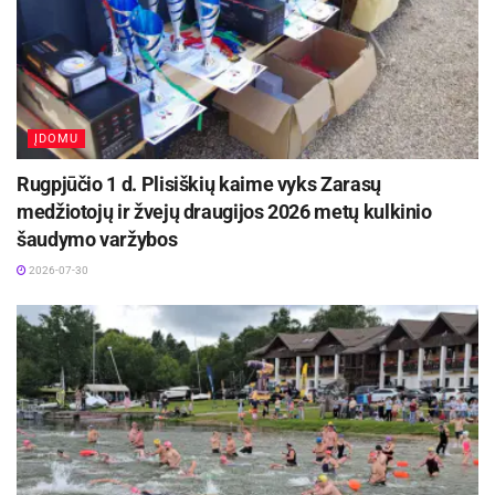
ĮDOMU
Rugpjūčio 1 d. Plisiškių kaime vyks Zarasų
medžiotojų ir žvejų draugijos 2026 metų kulkinio
šaudymo varžybos
2026-07-30