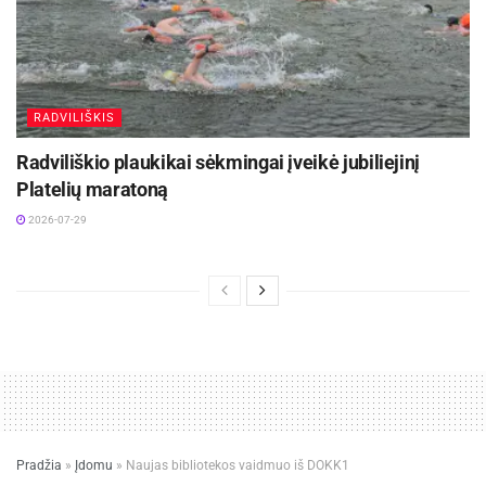
RADVILIŠKIS
Radviliškio plaukikai sėkmingai įveikė jubiliejinį
Platelių maratoną
2026-07-29
Pradžia
»
Įdomu
»
Naujas bibliotekos vaidmuo iš DOKK1