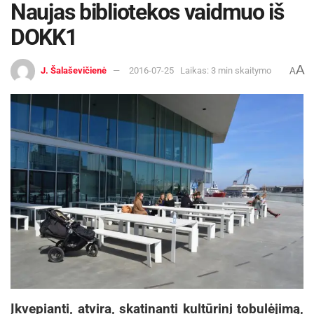
Naujas bibliotekos vaidmuo iš
DOKK1
A
J. Šalaševičienė
2016-07-25
Laikas: 3 min skaitymo
A
Įkvepianti, atvira, skatinanti kultūrinį tobulėjimą,