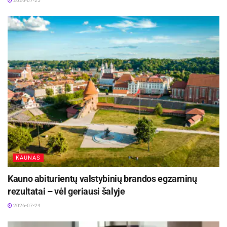
2026-07-25
KAUNAS
Kauno abiturientų valstybinių brandos egzaminų
rezultatai – vėl geriausi šalyje
2026-07-24