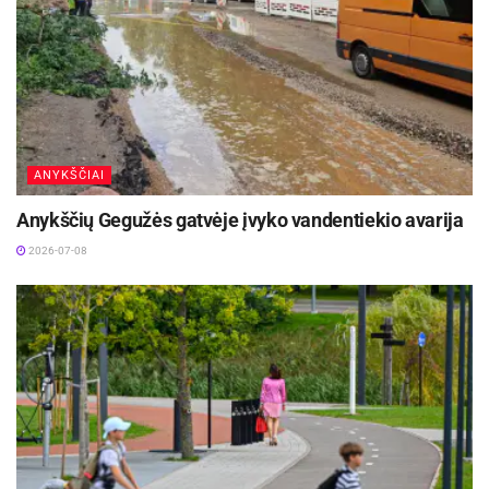
ANYKŠČIAI
Anykščių Gegužės gatvėje įvyko vandentiekio avarija
2026-07-08