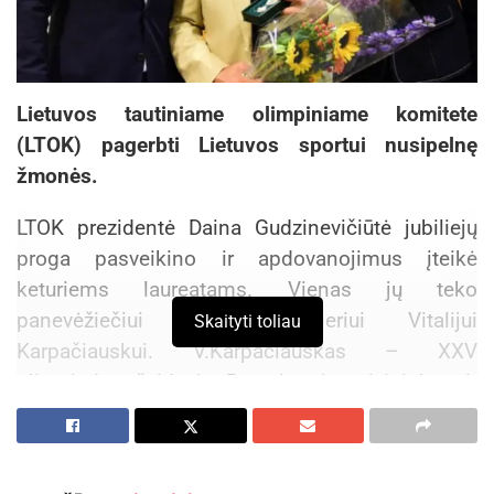
Lietuvos tautiniame olimpiniame komitete
(LTOK) pagerbti Lietuvos sportui nusipelnę
žmonės.
LTOK prezidentė Daina Gudzinevičiūtė jubiliejų
proga pasveikino ir apdovanojimus įteikė
keturiems laureatams. Vienas jų teko
panevėžiečiui bokso treneriui Vitalijui
Skaityti toliau
Karpačiauskui. V.Karpačiauskas – XXV
olimpiados žaidynių Barselonoje prizininkas ir
XXVI olimpiados žaidynių dalyvis, Europos bokso
čempionas, pasaulio bokso čempionatų sidabro
ir bronzos medalių laimėtojas, daugkartinis