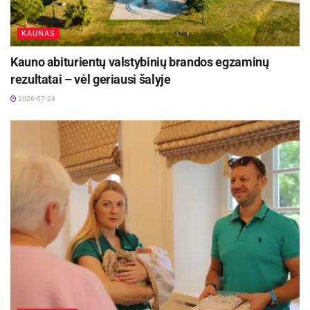
KAUNAS
Kauno abiturientų valstybinių brandos egzaminų
rezultatai – vėl geriausi šalyje
2026-07-24