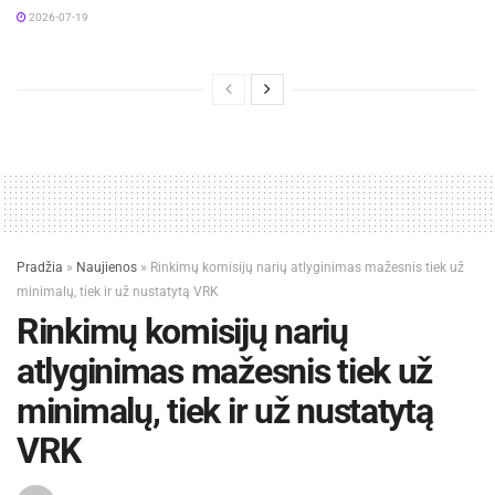
2026-07-19
Pradžia
»
Naujienos
»
Rinkimų komisijų narių atlyginimas mažesnis tiek už
minimalų, tiek ir už nustatytą VRK
Rinkimų komisijų narių
atlyginimas mažesnis tiek už
minimalų, tiek ir už nustatytą
VRK