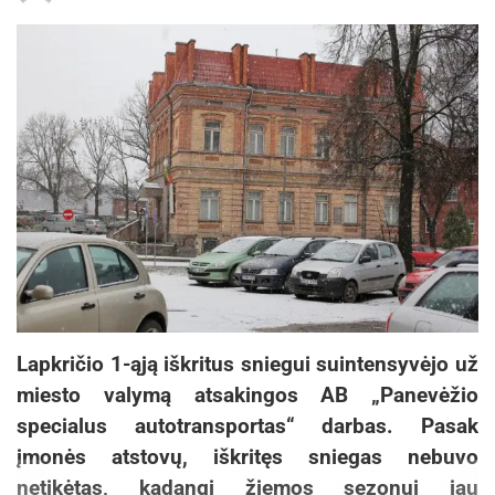
Lapkričio 1-ąją iškritus sniegui suintensyvėjo už
miesto valymą atsakingos AB „Panevėžio
specialus autotransportas“ darbas. Pasak
įmonės atstovų, iškritęs sniegas nebuvo
netikėtas, kadangi žiemos sezonui jau