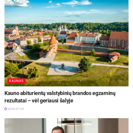
ekspertų kaip Marius Pareščius kritika šiam
projektui. Vis dėlto vienur VRK nusprendė
paišlaidauti, o kitur sutaupyti. Ir sutaupyti ne bet
kaip, o per rinkimų komisijų narių kišenes.
Labiausiai tai pajuto Antakalnio ir Medininkų
vienmandačių apygardų komisijų nariai, kurie
dalyvavo tik pirmajame rinkimų ture.
Mokėtas mažesnis nei minimalus darbo
užmokestis
KAUNAS
Aktualios
naujienos
Kauno abiturientų valstybinių brandos egzaminų
rezultatai – vėl geriausi šalyje
DHL perka „Venipak“ grupę: stiprins pozicijas
2026-07-24
Baltijos šalyse
2026-07-28
Europos Sąjungos sankcijos „Mere“ tinklo