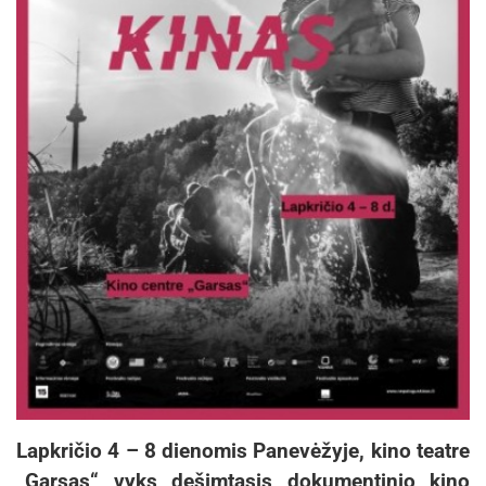
Lapkričio 4 – 8 dienomis Panevėžyje, kino teatre
„Garsas“ vyks dešimtasis dokumentinio kino