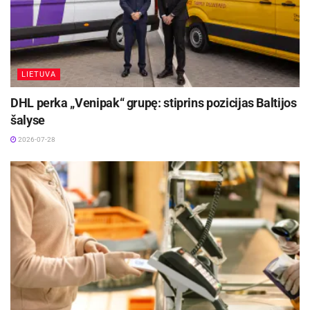
Aktualios
naujienos
Jonavos ligoninėje gimė 300-asis šių metų
kūdikis
LIETUVA
2026-08-04
DHL perka „Venipak“ grupę: stiprins pozicijas Baltijos
Kauno rajone 700-asis šių metų kūdikis – Jonė iš
šalyse
Ringaudų
2026-07-28
2026-07-31
Šiemet bus valoma daugiau kaip 160 km gatvių ir
270 tūkst. kv. m šaligatvių, autobusų stotelių,
dviračių takų, perėjų ir kt.
Panevėžio miesto savivaldybės inf.