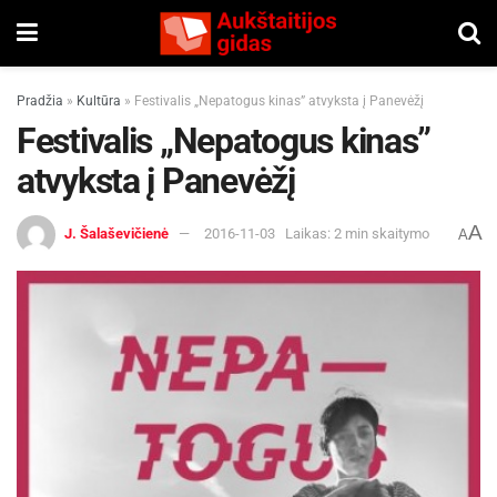
Pradžia
»
Kultūra
»
Festivalis „Nepatogus kinas” atvyksta į Panevėžį
Festivalis „Nepatogus kinas”
atvyksta į Panevėžį
A
J. Šalaševičienė
2016-11-03
Laikas: 2 min skaitymo
A