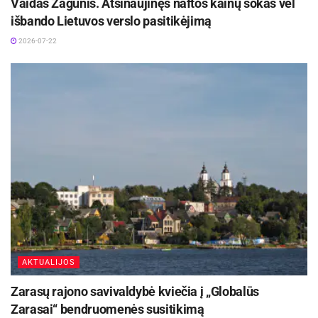
Vaidas Žagūnis. Atsinaujinęs naftos kainų šokas vėl
išbando Lietuvos verslo pasitikėjimą
2026-07-22
AKTUALIJOS
Zarasų rajono savivaldybė kviečia į „Globalūs
Zarasai“ bendruomenės susitikimą