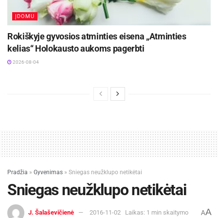
ĮDOMU
Rokiškyje gyvosios atminties eisena „Atminties
kelias“ Holokausto aukoms pagerbti
2026-08-04
Pradžia
»
Gyvenimas
»
Sniegas neužklupo netikėtai
Sniegas neužklupo netikėtai
A
J. Šalaševičienė
2016-11-02
Laikas: 1 min skaitymo
A