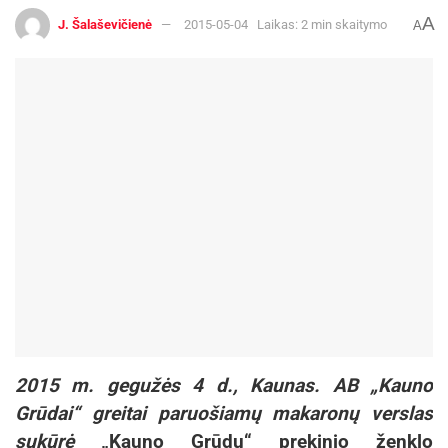
A
J. Šalaševičienė
2015-05-04
Laikas: 2 min skaitymo
A
2015 m. gegužės 4 d., Kaunas. AB „Kauno
Grūdai“ greitai paruošiamų makaronų verslas
sukūrė
„Kauno Grūdų“ prekinio ženklo