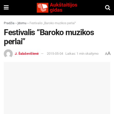
Pradžia
»
Įdomu
»
Festivalis „Baroko muzikos perlai”
Festivalis “Baroko muzikos
perlai”
A
J. Šalaševičienė
2015-05-04
Laikas: 1 min skaitymo
A