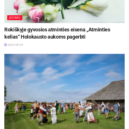
ĮDOMU
Rokiškyje gyvosios atminties eisena „Atminties
kelias“ Holokausto aukoms pagerbti
2026-08-04