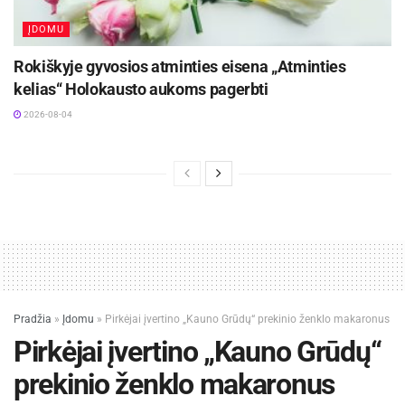
ĮDOMU
Rokiškyje gyvosios atminties eisena „Atminties
kelias“ Holokausto aukoms pagerbti
2026-08-04
Pradžia
»
Įdomu
»
Pirkėjai įvertino „Kauno Grūdų“ prekinio ženklo makaronus
Pirkėjai įvertino „Kauno Grūdų“
prekinio ženklo makaronus