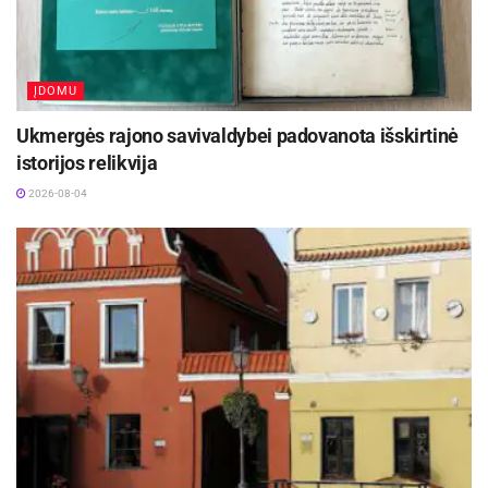
Lietuvos kino legenda režisierius Algimantas
Puipa ir kino režisierė Janina Lapinskaitė dar šią
vasarą svečiuosis Zarasuose
2026-08-04
ĮDOMU
Ukmergės rajono savivaldybei padovanota išskirtinė
istorijos relikvija
2026-08-04