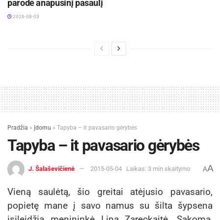
parodė anapusinį pasaulį
2026-08-03
Pradžia
»
Įdomu
»
Tapyba – it pavasario gėrybės
Tapyba – it pavasario gėrybės
A
J. Šalaševičienė
2015-05-04
Laikas: 3 min skaitymo
A
Vieną saulėtą, šio greitai atėjusio pavasario,
popietę mane į savo namus su šilta šypsena
įsileidžia menininkė Lina Zareckaitė. Sakoma,