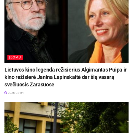
2026-08-05
Biržuose vyko tradicinė miesto šventė „Biržai –
sostinė mano“
2026-08-05
ĮDOMU
Lietuvos kino legenda režisierius Algimantas Puipa ir
kino režisierė Janina Lapinskaitė dar šią vasarą
svečiuosis Zarasuose
2026-08-04