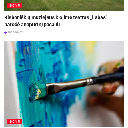
ĮDOMU
Kleboniškių muziejaus klojime teatras „Labas“
parodė anapusinį pasaulį
2026-08-03
ĮDOMU