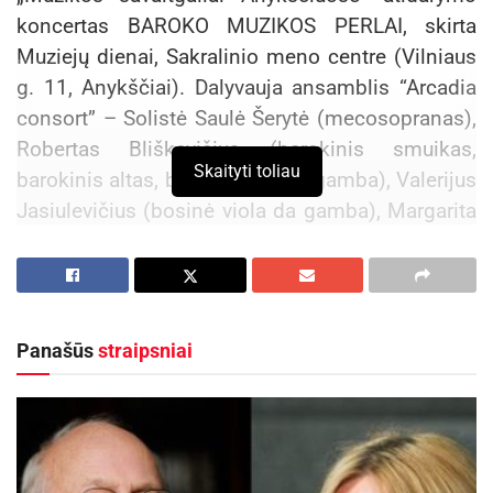
koncertas BAROKO MUZIKOS PERLAI, skirta
Muziejų dienai, Sakralinio meno centre (Vilniaus
g. 11, Anykščiai). Dalyvauja ansamblis “Arcadia
consort” – Solistė Saulė Šerytė (mecosopranas),
Robertas Bliškevičius (barokinis smuikas,
Skaityti toliau
barokinis altas, bosinė viola da gamba), Valerijus
Jasiulevičius (bosinė viola da gamba), Margarita
Garmutė (barokinis smuikas), Vaiva Eidukaitytė
(klavesinas).
Renginys nemokamas.
Panašūs
straipsniai
Aktualios
naujienos
Kėdainių kultūros centras organizuoja
pavėžėjimą prie kėdainiečių pastatyto kryžiaus
Baltijos kelyje