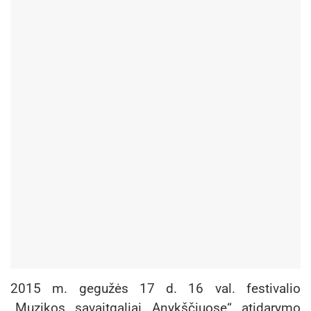
2015 m. gegužės 17 d. 16 val. festivalio
„Muzikos savaitgaliai Anykščiuose“ atidarymo