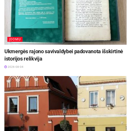
ĮDOMU
Ukmergės rajono savivaldybei padovanota išskirtinė
istorijos relikvija
2026-08-04