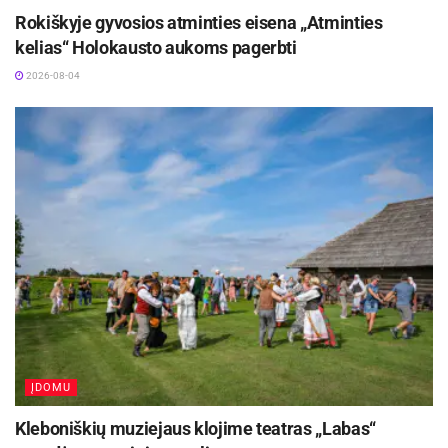
Rokiškyje gyvosios atminties eisena „Atminties
kelias“ Holokausto aukoms pagerbti
2026-08-04
ĮDOMU
Kleboniškių muziejaus klojime teatras „Labas“