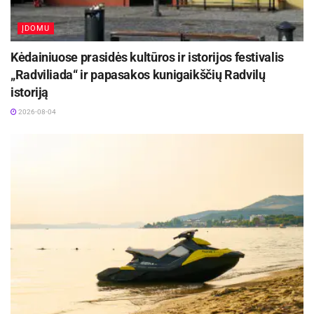
ĮDOMU
Kėdainiuose prasidės kultūros ir istorijos festivalis
„Radviliada“ ir papasakos kunigaikščių Radvilų
istoriją
2026-08-04