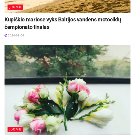
ĮDOMU
Kupiškio mariose vyks Baltijos vandens motociklų
čempionato finalas
2026-08-04
ĮDOMU