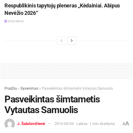
Respublikinis tapytojų pleneras „Kėdainiai. Abipus
Nevėžio 2026“
2026-08-03
Pradžia
»
Gyvenimas
»
Pasveikintas šimtametis Vytautas Samuolis
Pasveikintas šimtametis
Vytautas Samuolis
A
J. Šalaševičienė
2015-05-04
Laikas: 1 min skaitymo
A