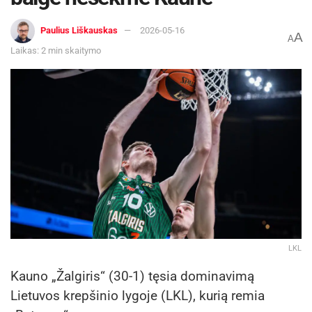
Paulius Liškauskas
2026-05-16
A
A
Laikas: 2 min skaitymo
LKL
Kauno „Žalgiris“ (30-1) tęsia dominavimą
Lietuvos krepšinio lygoje (LKL), kurią remia