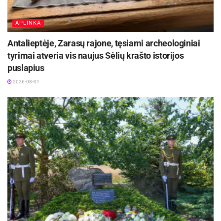
APLINKA
Antalieptėje, Zarasų rajone, tęsiami archeologiniai
tyrimai atveria vis naujus Sėlių krašto istorijos
puslapius
2026-08-01