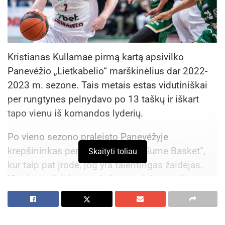
Kristianas Kullamae pirmą kartą apsivilko
Panevėžio „Lietkabelio“ marškinėlius dar 2022-
2023 m. sezone. Tais metais estas vidutiniškai
per rungtynes pelnydavo po 13 taškų ir iškart
tapo vienu iš komandos lyderių.
Po vieno sezono praleisto Panevėžyje
krepšininkas persikėlė į Bilbao „Surne Basket“,
Skaityti toliau
kur taip pat įrodė, jog yra talentingas žaidėjas.
Visgi antraisiais metais komandoje gynėjas
patyrė pirmą rimtą karjeros traumą, kuri jį išėmė
iš ekipos rotacijos.