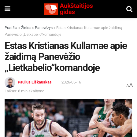
Pradžia
»
Žinios
»
Panevėžys
»
Estas Kristianas Kullamae apie žaidimą
Panevėžio „Lietkabelio“komandoje
Estas Kristianas Kullamae apie
žaidimą Panevėžio
„Lietkabelio“komandoje
Paulius Liškauskas
2026-05-16
A
A
Laikas: 6 min skaitymo