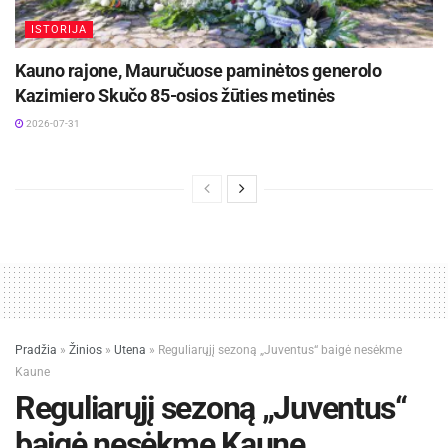
ISTORIJA
Kauno rajone, Mauručuose paminėtos generolo
Kazimiero Skučo 85-osios žūties metinės
2026-07-31
Pradžia
»
Žinios
»
Utena
»
Reguliarųjį sezoną „Juventus“ baigė nesėkme
Kaune
Reguliarųjį sezoną „Juventus“
baigė nesėkme Kaune