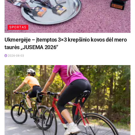
Aktualios
naujienos
Kauno rajone, Čekiškėje vyks 2028 metų Europos
SPORTAS
ir pasaulio greičio automodelių čempionatas
2026-08-07
Ukmergėje – įtemptos 3×3 krepšinio kovos dėl mero
taurės „JUSEMA 2026“
Rugpjūčio 11-ąją Utenoje vyks nacionalinės
„Maisto banko“ civilinės saugos pratybos
2026-08-03
2026-08-06
Tomo Masiulio auklėtiniai įjungė aukštesnę
pavarą ir ėmė dominuoti (97:80), kol kitoje
aikštės pusėje po 4 pražangas jau turėjo Malikas
Johnsonas, Lukas Uleckas, Š.Beniušis ir
M.Lewisas. Laiko dar buvo, bet D.Sleva pelnė
šimtąjį žalgiriečių tašką ir intriga į rungtynes
nebegrįžo.