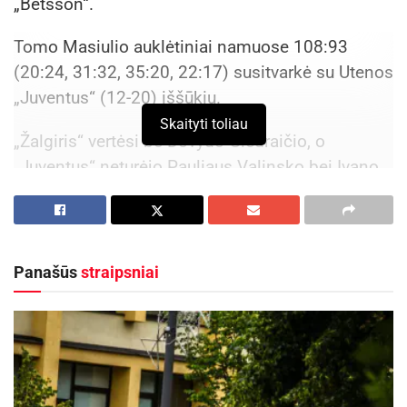
„Betsson“.
Tomo Masiulio auklėtiniai namuose 108:93
(20:24, 31:32, 35:20, 22:17) susitvarkė su Utenos
„Juventus“ (12-20) iššūkiu.
Skaityti toliau
„Žalgiris“ vertėsi be Dovydo Giedraičio, o
„Juventus“ neturėjo Pauliaus Valinsko bei Ivano
Vranešo.
Abi komandos jau žino savo poziciją
reguliariajame LKL, kurią remia „Betsson“, sezone
Panašūs
straipsniai
bei būsimus varžovus ketvirtfinalyje.
Pirmas „Žalgiris“ kausis su aštunta „Jonava
Hipocredit“, o septinta „Juventus“ – su antru
Vilniaus „Rytu“.
Uteniškiams tai buvo paskutinės rungtynės reg.