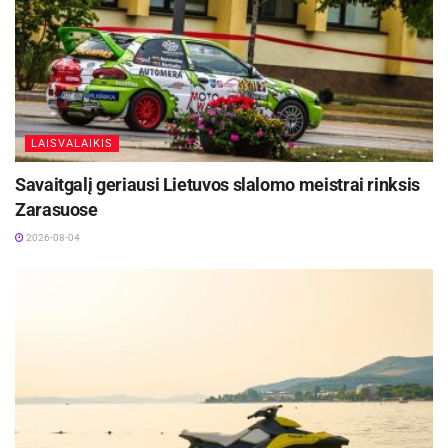
talentingi dviratininkai, galintys sėkmingai
varžytis tarptautinėje arenoje. Jaunimui šios
varžybos buvo svarbi patirtis, kovojant su
stipriais Europos sportininkais.
LAISVALAIKIS
Savaitgalį geriausi Lietuvos slalomo meistrai rinksis
Zarasuose
2026-08-04