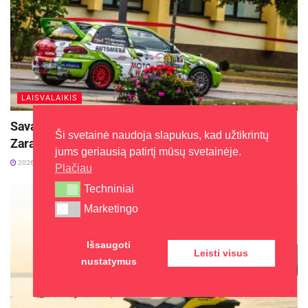
LAISVALAIKIS
Savaitgalį geriausi Lietuvos slalomo meistrai rinksis
Ši svetainė naudoja slapukus, kad užtikrintų
Zarasuose
jums geriausią patirtį mūsų svetainėje.
2026-08-04
Plačiau
Techniniai
Techniniai
Marketingo
Marketingo
Išsaugoti
Leisti visus
nustatymus