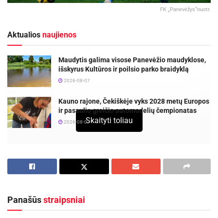
FK „Panevėžys“nuotr.
Aktualios
naujienos
Maudytis galima visose Panevėžio maudyklose,
išskyrus Kultūros ir poilsio parko braidyklą
2026-08-07
Kauno rajone, Čekiškėje vyks 2028 metų Europos
ir pasaulio greičio automodelių čempionatas
Skaityti toliau
2026-08-07
Futbolo klubas „Panevėžys“ artimiausią antradienį
pasitiks vieną iš svarbiausių 2025 metų sezono mačų.
„FPRO LFF taurės“ pusfinalyje Rolando Vrabeco
treniruojama komanda dėl vietos finale išvykoje surems
Panašūs
straipsniai
ietis su Marijampolės „Sūduva“.