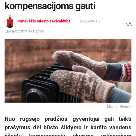
kompensacijoms gauti
Panevėžio miesto savivaldybė
2025-09-15
A
A
Laikas: 2 min skaitymo
Šiluma | Freepik
Nuo rugsėjo pradžios gyventojai gali teikti
prašymus dėl būsto šildymo ir karšto vandens
išlaidų kompensacijų skyrimo artėjančiam