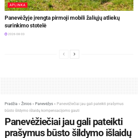
APLINKA
Panevėžyje įrengta pirmoji mobili žaliųjų atliekų
surinkimo stotelė
2026-08-03
Pradžia
»
Žinios
»
Panevėžys
»
Panevėžiečiai jau gali pateikti prašymus
būsto šildymo išlaidų kompensacijoms gauti
Panevėžiečiai jau gali pateikti
prašymus būsto šildymo išlaidų