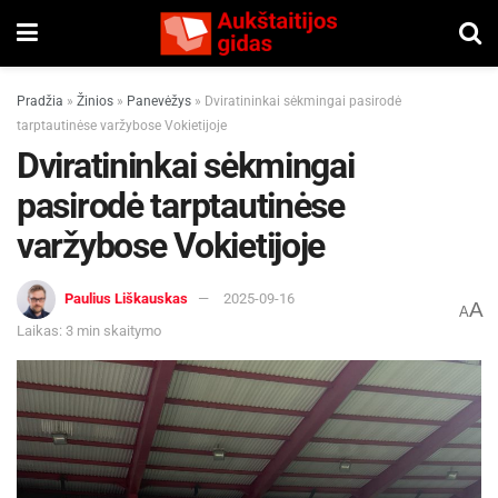
Pradžia
»
Žinios
»
Panevėžys
»
Dviratininkai sėkmingai pasirodė
tarptautinėse varžybose Vokietijoje
Dviratininkai sėkmingai
pasirodė tarptautinėse
varžybose Vokietijoje
Paulius Liškauskas
2025-09-16
A
A
Laikas: 3 min skaitymo