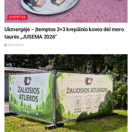
SPORTAS
Ukmergėje – įtemptos 3×3 krepšinio kovos dėl mero
taurės „JUSEMA 2026“
2026-08-03