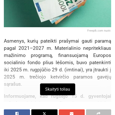
Freepik.com nuotr.
Asmenys, kurių pateikti prašymai gauti paramą
pagal 2021–2027 m. Materialinio nepritekliaus
mažinimo programą, finansuojamą Europos
socialinio fondo plius lėšomis, buvo patenkinti
iki 2025 m. rugpjūčio 29 d. (imtinai), yra įtraukti į
2025 m. trečiojo ketvirčio paramos gavėjų
sąrašus.
Skaityti toliau
Informuojame, kad rugsėjo 15 d. gyventojai
sulauks piniginių pervedimų
į savo pasirinktų
prekybos tinklų socialines korteles. Negavus