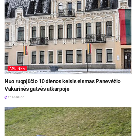
pagerinti progų realizaciją“, – pasakojo
panevėžietis.
„Sūduvos“ bei „Panevėžio“ klubai pusfinalį žais
rugsėjo 16 dieną, antradienį. Mačo pradžia
Marijampolės futbolo arenos stadione – 18.30
val.
Šaltinis:
FK „Panevėžys“
APLINKA
Žymos:
A lyga
FK „Panevėžys“
Futbolas
Nuo rugpjūčio 10 dienos keisis eismas Panevėžio
Vakarinės gatvės atkarpoje
2026-08-06