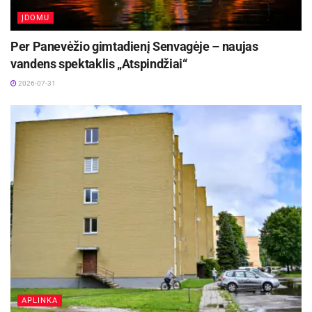
ĮDOMU
Per Panevėžio gimtadienį Senvagėje – naujas
vandens spektaklis „Atspindžiai“
2026-07-31
APLINKA