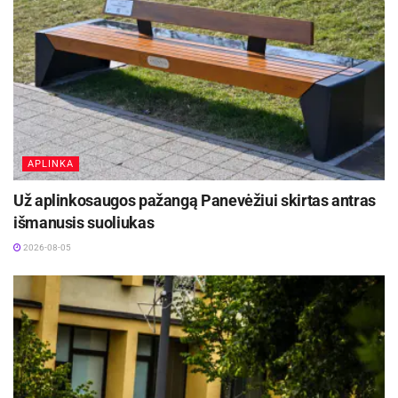
APLINKA
Už aplinkosaugos pažangą Panevėžiui skirtas antras
išmanusis suoliukas
2026-08-05