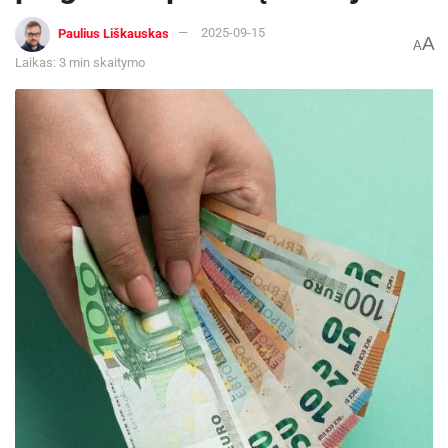
Paulius Liškauskas
2025-09-15
A
A
Laikas: 3 min skaitymo