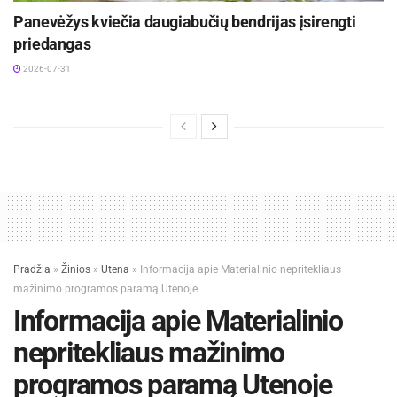
Panevėžys kviečia daugiabučių bendrijas įsirengti
priedangas
2026-07-31
Pradžia
»
Žinios
»
Utena
»
Informacija apie Materialinio nepritekliaus
mažinimo programos paramą Utenoje
Informacija apie Materialinio
nepritekliaus mažinimo
programos paramą Utenoje