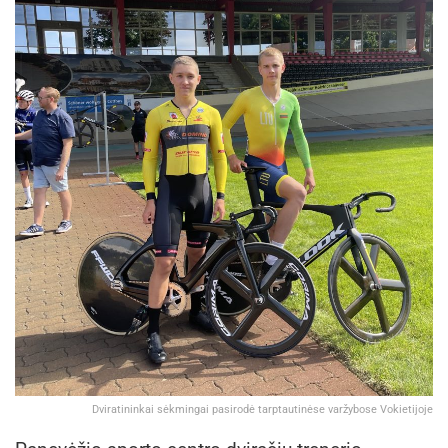
Dviratininkai sėkmingai pasirodė tarptautinėse varžybose Vokietijoje