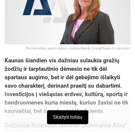
Ekstremalaus sporto arenos įkūrėja Mandy Young/Kauno m.sav.nuotr.
Kaunas šiandien vis dažniau sulaukia gražių
žodžių ir tarptautinio dėmesio ne tik dėl
spartaus augimo, bet ir dėl gebėjimo išlaikyti
savo charakterį, derinant praeitį su dabartimi.
Investicijos į viešąsias erdves, kultūrą, sportą ir
bendruomenes kuria miestą, kuriuo žavisi ne tik
kauniečiai, bet ir partneriai iš užsienio.
Skaityti toliau
Didžiojoje Britanijoje įsikūrusi „Adrenaline Alley“
yra didžiausia ekstremalaus sporto arena