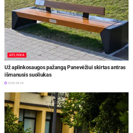
APLINKA
Už aplinkosaugos pažangą Panevėžiui skirtas antras
išmanusis suoliukas
2026-08-05