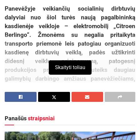
Panevėžyje veikiančių socialinių dirbtuvių
dalyviai nuo šiol turės naują pagalbininką
kasdienėje veikloje – elektromobilį „Citroen
Berlingo“. Žmonėms su negalia pritaikyta
transporto priemonė leis patogiau organizuoti
kasdienę dirbtuvių veiklą, padės užtikrinti
didesnį veiklų prieinamumą, patogesnį
Skaityti toliau
produkcijos pristatymą ir suteiks daugiau
galimybių darbingo amžiaus panevėžiečiams,
turintiems negalią, aktyviai dalyvauti
bendruomenės gyvenime.
„Socialinių dirbtuvių veikla vyksta įvairiose
Panašūs
straipsniai
miesto vietose, todėl patikimas ir visiems
prieinamas transportas yra būtina kasdienio
darbo dalis. Automobilis padės greičiau pasiekti