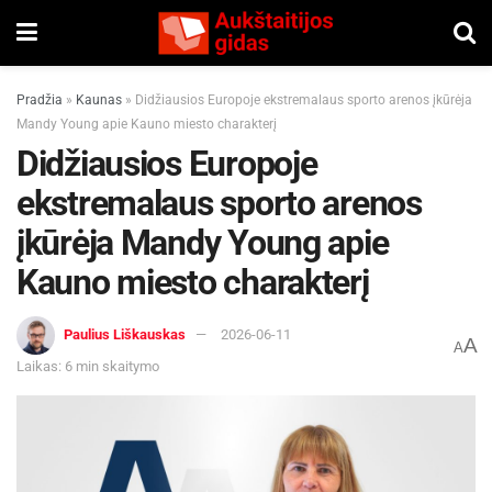
Pradžia
»
Kaunas
»
Didžiausios Europoje ekstremalaus sporto arenos įkūrėja
Mandy Young apie Kauno miesto charakterį
Didžiausios Europoje
ekstremalaus sporto arenos
įkūrėja Mandy Young apie
Kauno miesto charakterį
Paulius Liškauskas
2026-06-11
A
A
Laikas: 6 min skaitymo