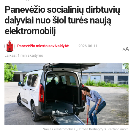
Panevėžio socialinių dirbtuvių
dalyviai nuo šiol turės naują
elektromobilį
Panevėžio miesto savivaldybė
2026-06-11
A
A
Laikas: 1 min skaitymo
Naujas elektromobilis „Citroen Berlingo“/G. Kartano nuotr.