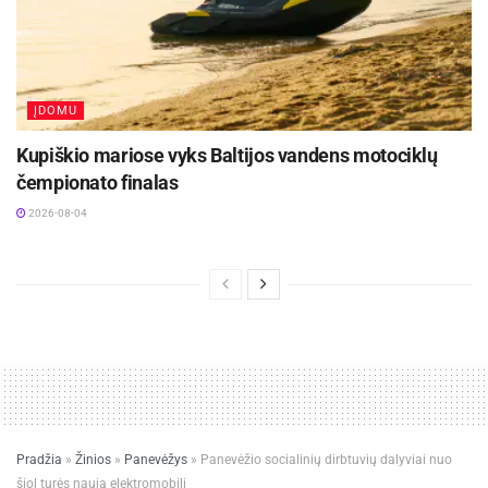
ĮDOMU
Kupiškio mariose vyks Baltijos vandens motociklų
čempionato finalas
2026-08-04
Pradžia
»
Žinios
»
Panevėžys
»
Panevėžio socialinių dirbtuvių dalyviai nuo
šiol turės naują elektromobilį