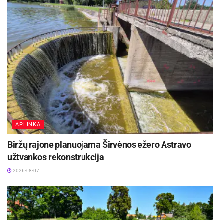
klientus ir užtikrinti sklandų veiklų organizavimą.
Jis bus naudojamas gaminiams bei priemonėms
vežti, edukacijoms organizuoti ir socialinių
kavinių veiklai aptarnauti“, – sako Panevėžio
socialinių pokyčių centro direktorė Lina Trebienė.
Aktualios
naujienos
Ignalinos rajone, Lukošiškės sentikių religinė
bendruomenė rūpinasi cerkvės išsaugojimu
APLINKA
2026-08-08
Biržų rajone planuojama Širvėnos ežero Astravo
užtvankos rekonstrukcija
Rokiškyje užbaigtas remontuoti Respublikos
gatvės dviračių ir pėsčiųjų takas
2026-08-07
2026-08-07
Įsigyjant transporto priemonę buvo svarbu, kad ji