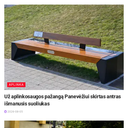
APLINKA
Už aplinkosaugos pažangą Panevėžiui skirtas antras
išmanusis suoliukas
2026-08-05