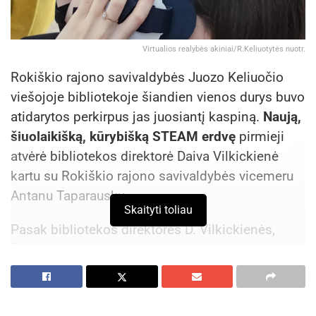
Virtualios realybės akiniai/R.Keliuotytės nuotr.
Rokiškio rajono savivaldybės Juozo Keliuočio
viešojoje bibliotekoje šiandien vienos durys buvo
atidarytos perkirpus jas juosiantį kaspiną.
Naują,
šiuolaikišką, kūrybišką STEAM erdvę
pirmieji
atvėrė bibliotekos direktorė Daiva Vilkickienė
kartu su Rokiškio rajono savivaldybės vicemeru
Antanu Taparausku.
Skaityti toliau
Pasak bibliotekos direktorės D. Vilkickienės,
šiandien pristatoma naujovė, kuri pirmiausia
skirta negalią turintiems asmenims bei
senjorams, bet ja naudotis galės ir visi rajono
gyventojai. „Čia vykstančias kūrybines