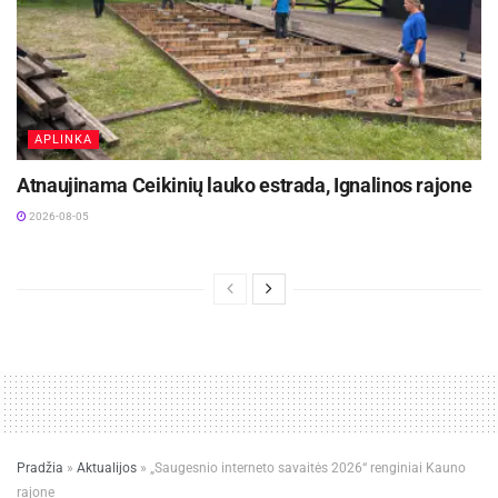
APLINKA
Atnaujinama Ceikinių lauko estrada, Ignalinos rajone
2026-08-05
Pradžia
»
Aktualijos
»
„Saugesnio interneto savaitės 2026“ renginiai Kauno
rajone