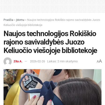
Pradžia
»
Įdomu
»
Naujos technologijos Rokiškio rajono savivaldybės Juozo
Keliuočio viešojoje bibliotekoje
Naujos technologijos Rokiškio
rajono savivaldybės Juozo
Keliuočio viešojoje bibliotekoje
A
Zita A.
2026-02-26
Laikas: 2 min skaitymo
A