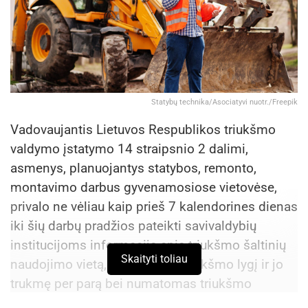
Statybų technika/Asociatyvi nuotr./Freepik
Vadovaujantis Lietuvos Respublikos triukšmo
valdymo įstatymo 14 straipsnio 2 dalimi,
asmenys, planuojantys statybos, remonto,
montavimo darbus gyvenamosiose vietovėse,
privalo ne vėliau kaip prieš 7 kalendorines dienas
iki šių darbų pradžios pateikti savivaldybių
institucijoms informaciją apie triukšmo šaltinių
Skaityti toliau
naudojimo vietą, planuojamą triukšmo lygį ir jo
trukmę per parą bei numatomas triukšmo
mažinimo priemones.