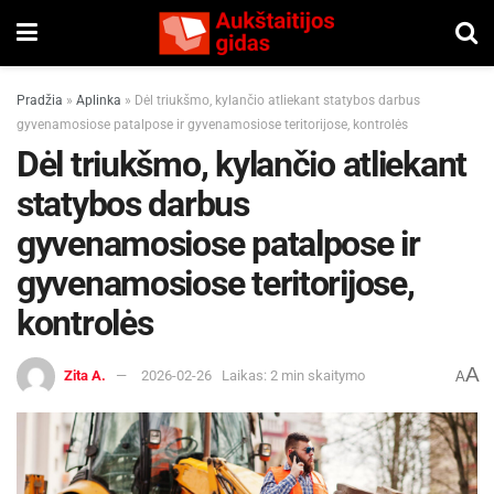
Pradžia
»
Aplinka
»
Dėl triukšmo, kylančio atliekant statybos darbus
gyvenamosiose patalpose ir gyvenamosiose teritorijose, kontrolės
Dėl triukšmo, kylančio atliekant
statybos darbus
gyvenamosiose patalpose ir
gyvenamosiose teritorijose,
kontrolės
A
Zita A.
2026-02-26
Laikas: 2 min skaitymo
A