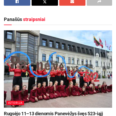
susigrums su kitu aukščiausius tikslus puoselėjančiu
varžovu. 2-ajame ture panevėžiečiai keliaus į sostinę, kur
lauks Vilniaus „Žalgiris“.
Panašūs
straipsniai
Daugkartiniai šalies čempionai pirmosiose
rungtynėse turėjo nusivilti – apmaudžiai 2:3
nusileista Telšių „Džiugui“. Žaliai balti du kartus
pirmavo po Liviu Antalio bei Nikola Petkovičiaus
pelnytų įvarčių, tačiau to nepakako išvengti
nesėkmės.
Panevėžiečiai 1-ajame ture taikliais smūgiais
nepasižymėjo, tiesa, neleido to padaryti ir
varžovams. Ne itin nusisekusios rungtynės su
Marijampolės „Sūduva“ baigėsi rezultatu 0:0.
ISTORIJA
„Panevėžys“ jau ketverius metus iš eilės bent
Rugsėjo 11–13 dienomis Panevėžys švęs 523-iąjį