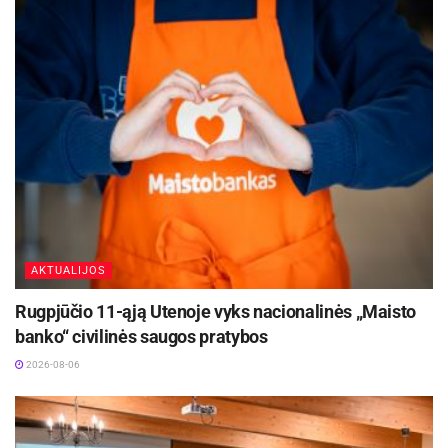
Dėl papildomų klausimų prašome kreiptis į Valdą
Talačką, Ignalinos rajono Savivaldybės
administracijos Teisės ir civilinės metrikacijos
skyriaus vyresnįjį specialistą tel.: 8 386 52 651
arba el. paštu valdas.talacka@ignalina.lt .
Šaltinis:
Ignalinos rajono savivaldybė
AKTUALIJOS
Rugpjūčio 11-ąją Utenoje vyks nacionalinės „Maisto
banko“ civilinės saugos pratybos
2026-08-06