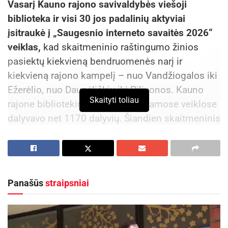
Vasarį Kauno rajono savivaldybės viešoji
biblioteka ir visi 30 jos padalinių aktyviai
įsitraukė į „Saugesnio interneto savaitės 2026“
veiklas,
kad skaitmeninio raštingumo žinios
pasiektų kiekvieną bendruomenės narį ir
kiekvieną rajono kampelį – nuo Vandžiogalos iki
Ežerėlio, nuo Daugėliškių iki Piliuonos. Kauno
Skaityti toliau
rajone bibliotekininkų organizuojamose veiklose
dalyvavo net 1170 dalyvių. Šiandien skaitmeninis
saugumas nebėra pasirinkimas ar papildoma
kompetencija – tai būtina sąlyga saugiam,
atsakingam ir visaverčiam dalyvavimui
šiuolaikinėje visuomenėje.
Panašūs
straipsniai
Kasdien naudojamės elektroninėmis
paslaugomis, socialiniais tinklais, įvairiais
nuotoliu valdomais prietaisais ir sistemomis, o