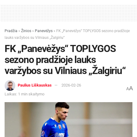
Pradžia
»
Žinios
»
Panevėžys
»
FK „Panevėžys“ TOPLYGOS sezono pradžioje
lauks varžybos su Vilniaus „Žalgiriu“
FK „Panevėžys“ TOPLYGOS
sezono pradžioje lauks
varžybos su Vilniaus „Žalgiriu“
Paulius Liškauskas
2026-02-26
A
A
Laikas: 1 min skaitymo