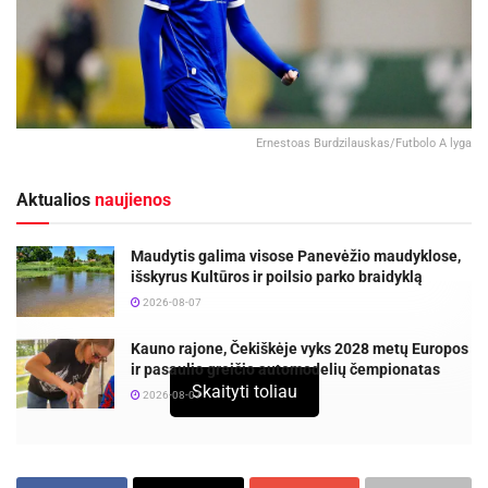
Ernestoas Burdzilauskas/Futbolo A lyga
Aktualios
naujienos
Maudytis galima visose Panevėžio maudyklose,
išskyrus Kultūros ir poilsio parko braidyklą
2026-08-07
Kauno rajone, Čekiškėje vyks 2028 metų Europos
ir pasaulio greičio automodelių čempionatas
Skaityti toliau
2026-08-07
Futbolo klubas „Panevėžys“ TOPLYGOS sezono pradžioje