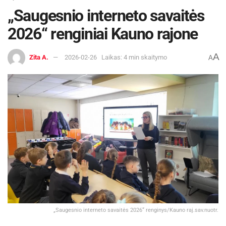
„Saugesnio interneto savaitės
2026“ renginiai Kauno rajone
A
Zita A.
2026-02-26
Laikas: 4 min skaitymo
A
„Saugesnio interneto savaitės 2026“ renginys/Kauno raj.sav.nuotr.