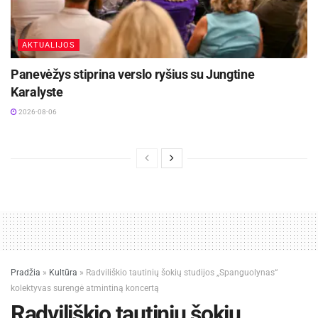
AKTUALIJOS
Panevėžys stiprina verslo ryšius su Jungtine
Karalyste
2026-08-06
Pradžia
»
Kultūra
»
Radviliškio tautinių šokių studijos „Spanguolynas“
kolektyvas surengė atmintiną koncertą
Radviliškio tautinių šokių