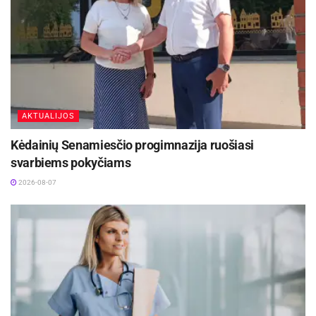
Šaltinis:
Zarasų rajono savivaldybė
AKTUALIJOS
Kėdainių Senamiesčio progimnazija ruošiasi
svarbiems pokyčiams
2026-08-07