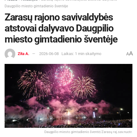
Daugpilio miesto gimtadienio šventėje
Zarasų rajono savivaldybės
atstovai dalyvavo Daugpilio
miesto gimtadienio šventėje
A
Zita A.
2026-06-08
Laikas: 1 min skaitymo
A
Daugpilio miesto gimtadienio šventė/Zarasų raj.sav.nuotr.