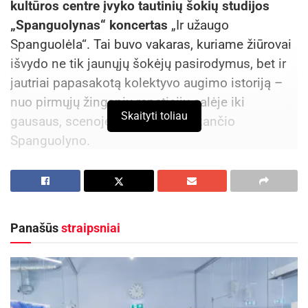
kultūros centre įvyko tautinių šokių studijos
„Spanguolynas“ koncertas
„Ir užaugo
Spanguolėla“. Tai buvo vakaras, kuriame žiūrovai
išvydo ne tik jaunųjų šokėjų pasirodymus, bet ir
jautriai papasakotą kolektyvo augimo istoriją –
nuo pirmųjų žingsnių repeticijų salėje iki
Skaityti toliau
gausaus, scenoje drąsiai besisukančio
Spanguolyno.
Koncerto atmosfera nuo pat pirmųjų akimirkų
kvietė į paslaptingą miško ir aukštapelkės
pasaulį. Scenografija, šviesų sprendimai,
Panašūs
straipsniai
projekcijos, rūko efektai ir muzikiniai intarpai
susiliejo į vientisą vaizdinį, kuriame tautinis šokis
tapo ne tik sceniniu pasirodymu, bet ir gyvu
pasakojimu. Scenoje tarsi skleidėsi samanomis
apaugęs raistas, kuriame noksta raudonos