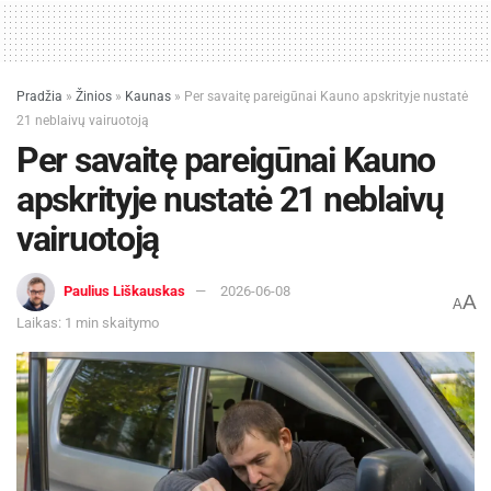
Pradžia
»
Žinios
»
Kaunas
»
Per savaitę pareigūnai Kauno apskrityje nustatė
21 neblaivų vairuotoją
Per savaitę pareigūnai Kauno
apskrityje nustatė 21 neblaivų
vairuotoją
Paulius Liškauskas
2026-06-08
A
A
Laikas: 1 min skaitymo