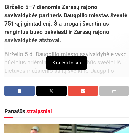
Birželio 5–7 dienomis Zarasų rajono
savivaldybės partneris Daugpilio miestas šventė
751-ąjį gimtadienį. Šia proga į šventinius
renginius buvo pakviesti ir Zarasų rajono
savivaldybės atstovai.
Birželio 5 d. Daugpilio miesto savivaldybėje vyko
oficialus priėmimas, kuriame garbūs svečiai iš
Skaityti toliau
Lietuvos ir užsienio šalių sveikino Daugpilio
miesto merą bei visą bendruomenę gražios
sukakties proga. Simbolišku šventės akcentu
tapo Daugpilio mero miesto partneriams įteikta
lelija – Daugpilio miesto simbolis.
Panašūs
straipsniai
Po oficialaus priėmimo šventės svečiai dalyvavo
šv. Mišiose. Jose skirtingų konfesijų dvasininkai