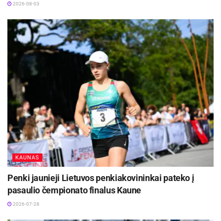
Festivalį „ConTempo“ Kaune uždarys sudėtingas
2026-08-03
pasirodymas aštuonių metrų aukštyje ir piknikas
Santakoje
2026-08-05
Pareigūnai ragina visus eismo dalyvius laikytis
Kelių eismo taisyklių, būti drausmingiems bei
linki saugaus kelio! Tik kartu rūpindamiesi savo ir
kitų saugumu laimingai pasieksime kiekvienos
kelionės tikslą.
Žymos:
Girtumas
KAUNAS
Penki jaunieji Lietuvos penkiakovininkai pateko į
pasaulio čempionato finalus Kaune
2026-07-28