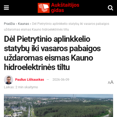
Pradžia
»
Kaunas
»
Dėl Pietrytinio aplinkkelio statybų iki vasaros pabaigos
uždaromas eismas Kauno hidroelektrinės tiltu
Dėl Pietrytinio aplinkkelio
statybų iki vasaros pabaigos
uždaromas eismas Kauno
hidroelektrinės tiltu
Paulius Liškauskas
2026-06-09
A
A
Laikas: 2 min skaitymo