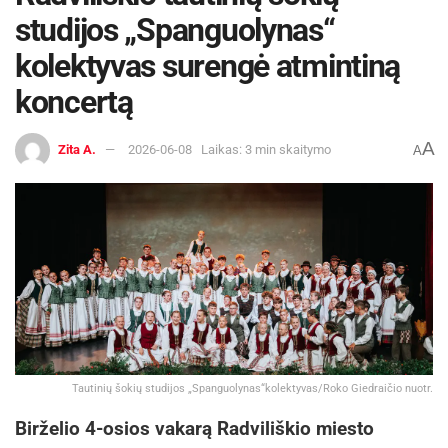
studijos „Spanguolynas“
kolektyvas surengė atmintiną
koncertą
A
Zita A.
2026-06-08
Laikas: 3 min skaitymo
A
Tautinių šokių studijos „Spanguolynas“kolektyvas/Roko Giedraičio nuotr.
Birželio 4-osios vakarą Radviliškio miesto