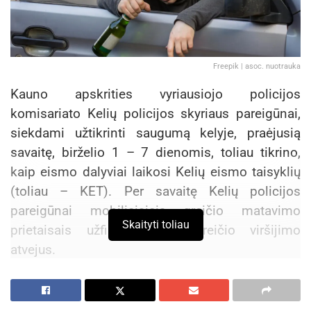
Freepik | asoc. nuotrauka
Kauno apskrities vyriausiojo policijos
komisariato Kelių policijos skyriaus pareigūnai,
siekdami užtikrinti saugumą kelyje, praėjusią
savaitę, birželio 1 – 7 dienomis, toliau tikrino,
kaip eismo dalyviai laikosi Kelių eismo taisyklių
(toliau – KET). Per savaitę Kelių policijos
pareigūnai mobiliaisiais greičio matavimo
Skaityti toliau
prietaisais užfiksavo 619 greičio viršijimo
atvejus.
Praėjusią savaitę Kelių policijos pareigūnai ir
toliau vykdė policines priemones, skirtas