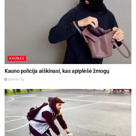
KAUNAS
Kauno policija aiškinasi, kas apiplėšė žmogų
2026-07-22