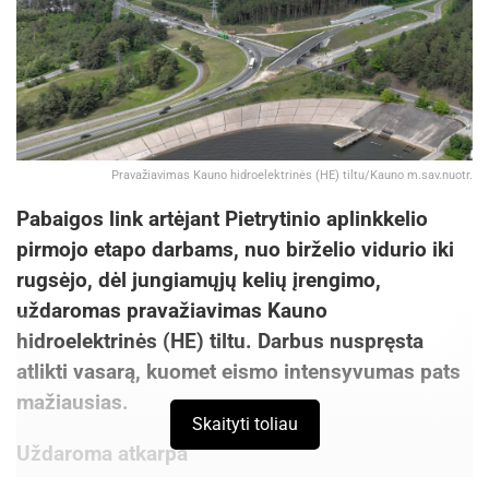
Pravažiavimas Kauno hidroelektrinės (HE) tiltu/Kauno m.sav.nuotr.
Pabaigos link artėjant Pietrytinio aplinkkelio
pirmojo etapo darbams, nuo birželio vidurio iki
rugsėjo, dėl jungiamųjų kelių įrengimo,
uždaromas pravažiavimas Kauno
hidroelektrinės (HE) tiltu. Darbus nuspręsta
atlikti vasarą, kuomet eismo intensyvumas pats
mažiausias.
Skaityti toliau
Uždaroma atkarpa