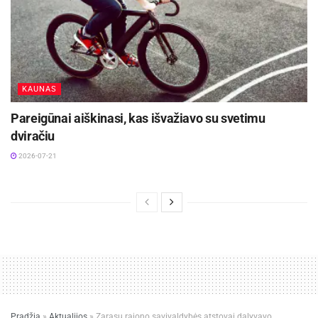
KAUNAS
Pareigūnai aiškinasi, kas išvažiavo su svetimu
dviračiu
2026-07-21
Pradžia
»
Aktualijos
»
Zarasų rajono savivaldybės atstovai dalyvavo