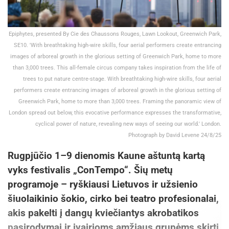
Epiphytes, presented By Cie des Chaussons Rouges, Lawn Lookout, Greenwich Park,
SE10. 'With breathtaking high-wire skills, four aerial performers create entrancing
images of arboreal growth in the glorious setting of Greenwich Park, home to more
than 3,000 trees. This all-female circus company takes inspiration from the life of
trees to put nature centre-stage. With breathtaking high-wire skills, four aerial
performers create entrancing images of arboreal growth in the glorious setting of
Greenwich Park, home to more than 3,000 trees. Framing the panoramic view of
London spread out below, this evocative performance expresses the transformative,
cyclical power of nature, revealing new ways of seeing our world.' London.
Photograph by David Levene 24/8/25
Rugpjūčio 1–9 dienomis Kaune aštuntą kartą
vyks festivalis „ConTempo“. Šių metų
programoje – ryškiausi Lietuvos ir užsienio
šiuolaikinio šokio, cirko bei teatro profesionalai,
akis pakelti į dangų kviečiantys akrobatikos
pasirodymai ir įvairioms amžiaus grupėms skirti