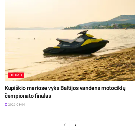
Žymos:
Kauno miesto savivaldybė
ĮDOMU
Kupiškio mariose vyks Baltijos vandens motociklų
čempionato finalas
2026-08-04