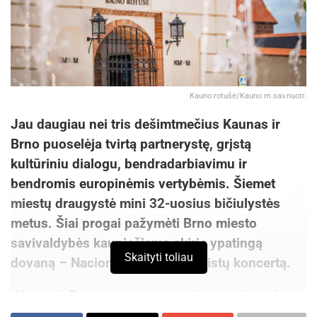
Kauno rotušė/Kauno m.sav.nuotr.
Jau daugiau nei tris dešimtmečius Kaunas ir
Brno puoselėja tvirtą partnerystę, grįstą
kultūriniu dialogu, bendradarbiavimu ir
bendromis europinėmis vertybėmis. Šiemet
miestų draugystė mini 32-uosius bičiulystės
metus. Šiai progai pažymėti Brno miesto
savivaldybės kauniečiams skiria ypatingą
Skaityti toliau
dovaną – Nacionalinio teatro solistų koncertą.
„
Kauno ir Brno partnerystė – tai gyvas ir nuolat
augantis ryšys tarp dviejų miestų ir jų