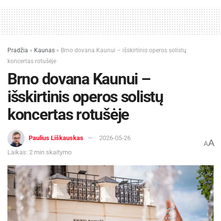
finansuoja Kauno miesto savivaldybė. Partneriai:
Dainavos, Eigulių ir Šilainių seniūnijos, Kauno
kultūros centras.
Pradžia
»
Kaunas
»
Brno dovana Kaunui – išskirtinis operos solistų
Šaltinis:
Kauno miesto savivaldybė
koncertas rotušėje
Brno dovana Kaunui –
Žymos:
Kauno miesto savivaldybė
išskirtinis operos solistų
koncertas rotušėje
Paulius Liškauskas
2026-05-26
A
A
Laikas: 2 min skaitymo