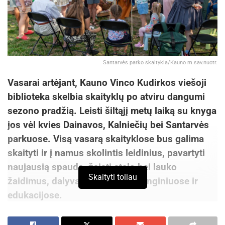
Santarvės parko skaitykla/Kauno m.sav.nuotr.
Vasarai artėjant, Kauno Vinco Kudirkos viešoji
biblioteka skelbia skaityklų po atviru dangumi
sezono pradžią. Leisti šiltąjį metų laiką su knyga
jos vėl kvies Dainavos, Kalniečių bei Santarvės
parkuose. Visą vasarą skaityklose bus galima
skaityti ir į namus skolintis leidinius, pavartyti
naujausią spaudą, žaisti stalo bei lauko
Skaityti toliau
žaidimus, dalyvauti įvairiuose renginiuose ir
edukacijose.
Per šią ir kitą savaitę duris atvers visos trys