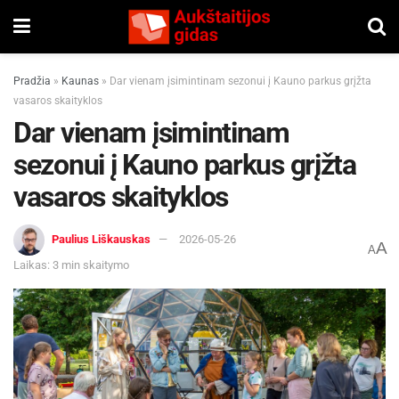
Pradžia
»
Kaunas
»
Dar vienam įsimintinam sezonui į Kauno parkus grįžta
vasaros skaityklos
Dar vienam įsimintinam
sezonui į Kauno parkus grįžta
vasaros skaityklos
Paulius Liškauskas
2026-05-26
A
A
Laikas: 3 min skaitymo