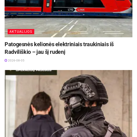
vieta.
„
Žmonės dažnai mano, kad rakinama laiptinė yra
saugi vieta laikyti dviratį, tačiau realybėje į ją patekti
AKTUALIJOS
nėra sudėtinga. Taip pat pasitaiko atvejų, kai
dviračiai ilgam paliekami lauke, prie parduotuvių ar
Patogesnės kelionės elektriniais traukiniais iš
biurų, naudojant nepakankamai saugias spynas“, –
Radviliškio – jau šį rudenį
teigia V. Bužokaitė.
2026-08-05
Kai kurias spynas vagys įveikia per kelias sekundes
Tai, kad vagys naudojasi gyventojų neatsargumu, pastebi ir dviračių
parduotuvės bei serviso „Dviračių arena“ vadovas Robertas Jasiulevičius.
„
Praktikoje matome, kad vagys labai greitai pastebi
reguliariai tose pačiose vietose paliekamus
dviračius. Turėjome atvejį, kai brangus dviratis buvo
pavogtas net iš trečio aukšto balkono Žvėryno