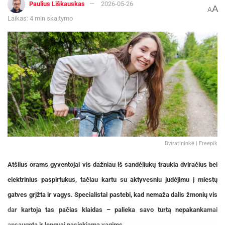
Paulius Liškauskas
2026-05-26
A
A
Festivalį „ConTempo“ Kaune uždarys sudėtingas
Laikas: 4 min skaitymo
pasirodymas aštuonių metrų aukštyje ir piknikas
Santakoje
2026-08-05
„Nenustokite smalsauti ir išbandyti naujus
žanrus, bei formas. Šis festivalis, tam puikiai
tinka – artėjant „ConTempo“ linki G. Masteikaitė.
Dviratininkė | Freepik
Šaltinis:
Kauno miesto savivaldybė
Atšilus orams gyventojai vis dažniau iš sandėliukų traukia dviračius bei
elektrinius paspirtukus, tačiau kartu su aktyvesniu judėjimu į miestų
gatves grįžta ir vagys. Specialistai pastebi, kad nemaža dalis žmonių vis
dar kartoja tas pačias klaidas –
palieka savo turtą nepakankamai
apsaugotą ir lengvai pasiekiamą vagims.