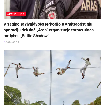
mikrorajone“, – sako jis.
Anot eksperto, viena didžiausių klaidų – taupymas apsaugos
AKTUALIJOS
priemonėms.
Visagino savivaldybės teritorijoje Antiteroristinių
„
Labai dažnai žmonės renkasi pigias trosines
operacijų rinktinė „Aras“ organizuoja tarptautines
spynas, kurias galima nukirpti vos per kelias
pratybas „Baltic Shadow“
sekundes. Jei žmogus investuoja į kokybišką ar
2026-08-05
brangų dviratį, tokį pat dėmesį turėtų skirti ir jo
apsaugai. Didžiausias dviračių spynų gamintojas
Europoje ABUS rekomenduoja dviračio apsaugai
skirti apie 10 proc. jo vertės“, – pabrėžia R.
Jasiulevičius.
Pasak jo, šiandien patikimiausiais sprendimais laikomos U formos
spynos, storos grūdinto plieno grandinės bei papildomos apsaugos
priemonės – GPS sekikliai ar signalizacijos.