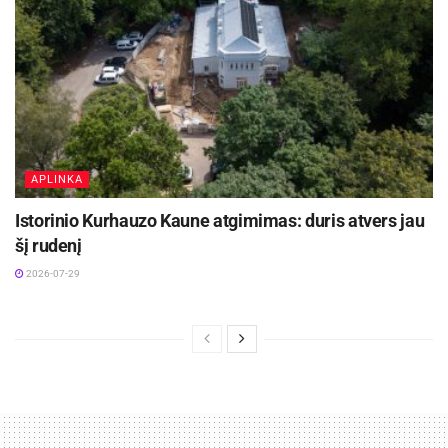
Šaltinis:
Kauno miesto savivaldybė
Žymos:
Kauno miesto savivaldybė
APLINKA
Istorinio Kurhauzo Kaune atgimimas: duris atvers jau
šį rudenį
2026-07-29