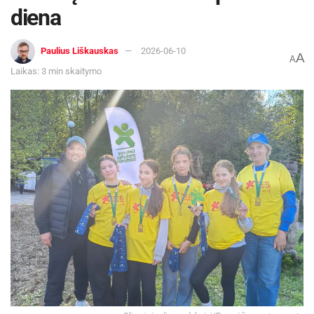
diena
Paulius Liškauskas
2026-06-10
A
A
Laikas: 3 min skaitymo