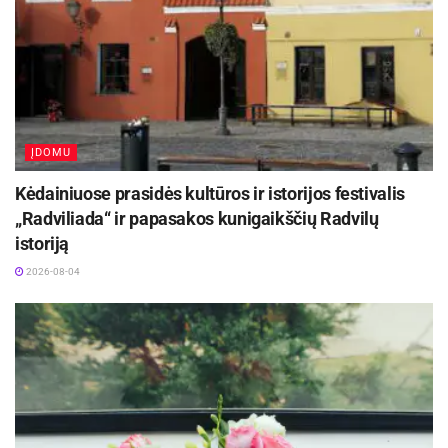
renginiai nemokami.
Šaltinis:
Panevėžio miesto savivaldybė
Žymos:
Panevėžio miesto savivaldybė
ĮDOMU
Kėdainiuose prasidės kultūros ir istorijos festivalis
„Radviliada“ ir papasakos kunigaikščių Radvilų
istoriją
2026-08-04