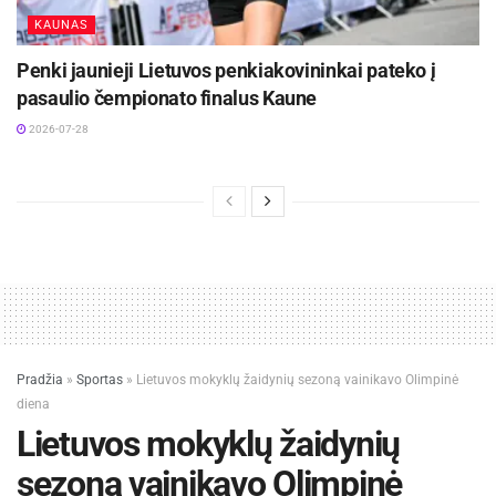
KAUNAS
Penki jaunieji Lietuvos penkiakovininkai pateko į
pasaulio čempionato finalus Kaune
2026-07-28
Pradžia
»
Sportas
»
Lietuvos mokyklų žaidynių sezoną vainikavo Olimpinė
diena
Lietuvos mokyklų žaidynių
sezoną vainikavo Olimpinė