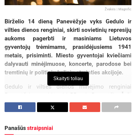
Žvakės | Magnific
Birželio 14 dieną Panevėžyje vyks Gedulo ir
vilties dienos renginiai, skirti sovietinių represijų
aukoms pagerbti ir masiniams Lietuvos
gyventojų trėmimams, prasidėjusiems 1941
metais, prisiminti. Miesto gyventojai kviečiami
dalyvauti minėjimuose, koncerte, parodose bei
tremtinių ir politinių kalinių atminties akcijoje.
Skaityti toliau
Gedulo ir vilties dienos minėjimo renginiai
Panevėžyje prasidės 11.55 val. Panevėžio Švč.
Trejybės bažnyčioje iškilminga Lietuvos politinių
kalinių ir tremtinių sąjungos, Lietuvos laisvės
kovų sąjūdžio, Lietuvos šaulių sąjungos bei
Panašūs
straipsniai
Lietuvos skautijos Panevėžio krašto skautų