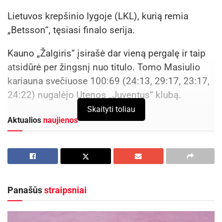
Lietuvos krepšinio lygoje (LKL), kurią remia
„Betsson“, tęsiasi finalo serija.
Kauno „Žalgiris“ įsirašė dar vieną pergalę ir taip
atsidūrė per žingsnį nuo titulo. Tomo Masiulio
kariauna svečiuose 100:69 (24:13, 29:17, 23:17,
24:22) nugalėjo Utenos „Juventus“ klubą.
Skaityti toliau
Aktualios
naujienos
Savaitgalį geriausi Lietuvos slalomo meistrai
rinksis Zarasuose
2026-08-04
Kupiškio mariose vyks Baltijos vandens
Panašūs
straipsniai
motociklų čempionato finalas
2026-08-04