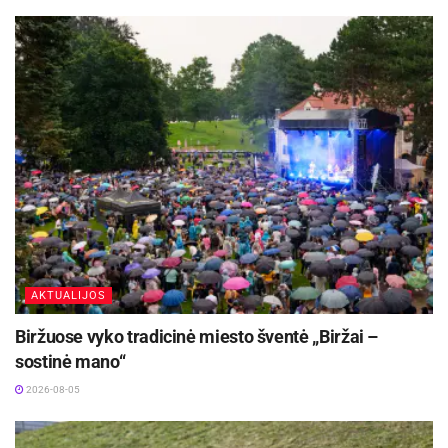
vėliavų nešimo ceremonija. 11.59 val. bus
pagerbtas tremties ir represijų aukų atminimas
visuotine tylos minute, o 12 val. aukojamos šv.
Mišios už politinius kalinius ir tremtinius.
Aktualios
naujienos
Festivalį „ConTempo“ Kaune uždarys sudėtingas
pasirodymas aštuonių metrų aukštyje ir piknikas
Santakoje
2026-08-05
Kėdainių kultūros centras organizuoja
AKTUALIJOS
pavėžėjimą prie kėdainiečių pastatyto kryžiaus
Baltijos kelyje
Biržuose vyko tradicinė miesto šventė „Biržai –
2026-08-05
sostinė mano“
2026-08-05
Po Mišių vyks okupacijų, genocido ir
sovietmečio represijų aukų pagerbimo