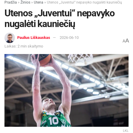
Pradžia
»
Žinios
»
Utena
»
Utenos „Juventui“ nepavyko nugalėti kauniečių
Utenos „Juventui“ nepavyko
nugalėti kauniečių
Paulius Liškauskas
2026-06-10
A
A
Laikas: 2 min skaitymo
LKL