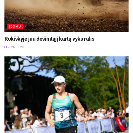
Šaltinis:
LKL
Žymos:
Krepšinis
LKL
Utenos „Juventus“
ĮDOMU
Rokiškyje jau dešimtąjį kartą vyks ralis
2026-07-29