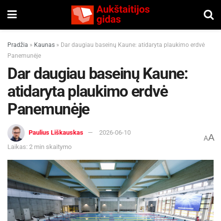
Pradžia
»
Kaunas
»
Dar daugiau baseinų Kaune: atidaryta plaukimo erdvė
Panemunėje
Dar daugiau baseinų Kaune:
atidaryta plaukimo erdvė
Panemunėje
Paulius Liškauskas
2026-06-10
A
A
Laikas: 2 min skaitymo