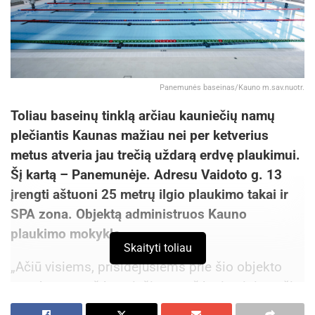
Panemunės baseinas/Kauno m.sav.nuotr.
Toliau baseinų tinklą arčiau kauniečių namų
plečiantis Kaunas mažiau nei per ketverius
metus atveria jau trečią uždarą erdvę plaukimui.
Šį kartą – Panemunėje. Adresu Vaidoto g. 13
įrengti aštuoni 25 metrų ilgio plaukimo takai ir
SPA zona. Objektą administruos Kauno
plaukimo mokykla.
Skaityti toliau
„Ačiū visiems, prisidėjusiems prie šio objekto
statybų, o ypač kauniečiams, už kurių pinigus šis
baseinas pastatytas. Tai jau aštuntas baseinas