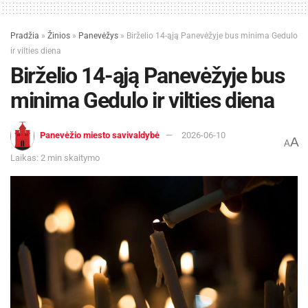
Pradžia
»
Žinios
»
Panevėžys
»
Birželio 14-ąją Panevėžyje bus minima Gedulo
ir vilties diena
Birželio 14-ąją Panevėžyje bus
minima Gedulo ir vilties diena
Panevėžio miesto savivaldybė
2026-06-10
A
A
Laikas: 2 min skaitymo