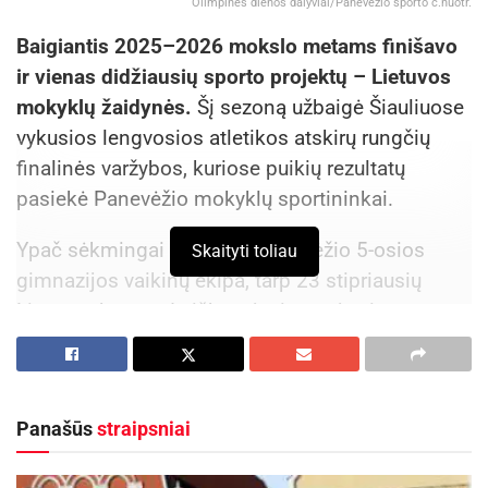
Olimpinės dienos dalyviai/Panevėžio sporto c.nuotr.
Baigiantis 2025–2026 mokslo metams finišavo
ir vienas didžiausių sporto projektų – Lietuvos
mokyklų žaidynės.
Šį sezoną užbaigė Šiauliuose
vykusios lengvosios atletikos atskirų rungčių
finalinės varžybos, kuriose puikių rezultatų
pasiekė Panevėžio mokyklų sportininkai.
Ypač sėkmingai pasirodė Panevėžio 5-osios
Skaityti toliau
gimnazijos vaikinų ekipa, tarp 23 stipriausių
Lietuvos komandų iškovojusi antrąją vietą.
Gimnazijai atstovavo Rapolas Juknius, Arnas
Bartusevičius, Ugnius Janušauskas, Julius
Aukštikalnis, Paulius Žostautas ir Karolis
Panašūs
straipsniai
Janevičius. Sportininkus rengė fizinio ugdymo
mokytojas Audrius Butautas.