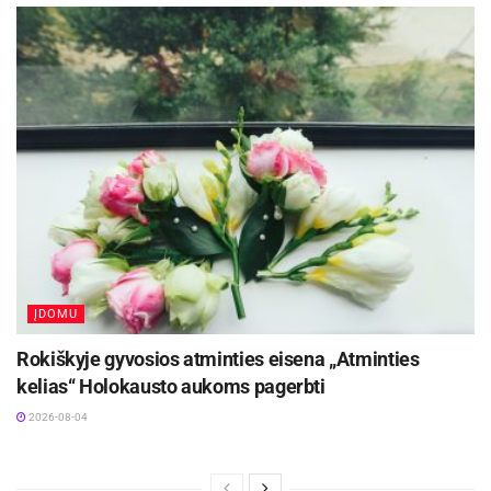
ĮDOMU
Rokiškyje gyvosios atminties eisena „Atminties
kelias“ Holokausto aukoms pagerbti
2026-08-04