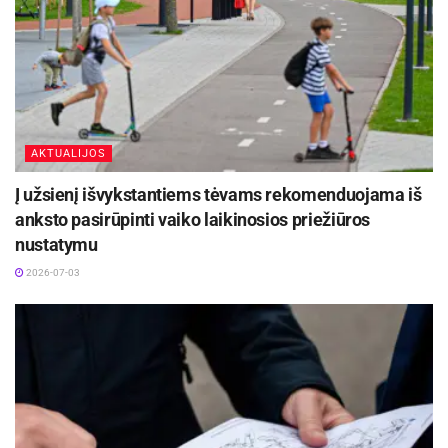
AKTUALIJOS
Į užsienį išvykstantiems tėvams rekomenduojama iš
anksto pasirūpinti vaiko laikinosios priežiūros
nustatymu
2026-07-03