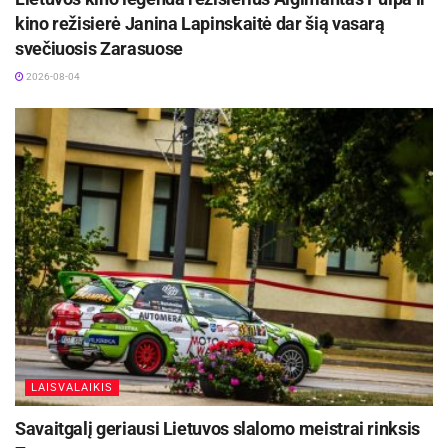
kino režisierė Janina Lapinskaitė dar šią vasarą
svečiuosis Zarasuose
2026-08-04
LAISVALAIKIS
Savaitgalį geriausi Lietuvos slalomo meistrai rinksis