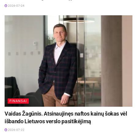
Europos Sąjungos sankcijos „Mere“ tinklo
2026-07-24
savininkams: ekonominio saugumo ir solidarumo
su Ukraina užtikrinimas
2026-07-25
Pastačius draudžiamuosius kelio ženklus „Ribota
masė“, Panevėžio apskrities vyriausiojo policijos
komisariato Biržų rajono policijos komisariato
pareigūnai prašomi kontroliuoti įsakymo
vykdymą.
Biržų rajono savivaldybės informacija
FINANSAI
Vaidas Žagūnis. Atsinaujinęs naftos kainų šokas vėl
išbando Lietuvos verslo pasitikėjimą
2026-07-22