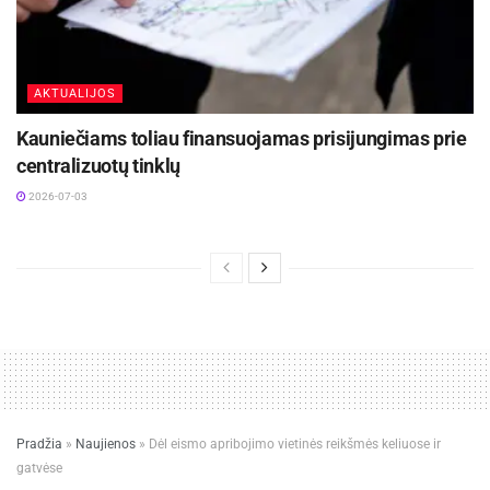
AKTUALIJOS
Kauniečiams toliau finansuojamas prisijungimas prie
centralizuotų tinklų
2026-07-03
Pradžia
»
Naujienos
»
Dėl eismo apribojimo vietinės reikšmės keliuose ir
gatvėse