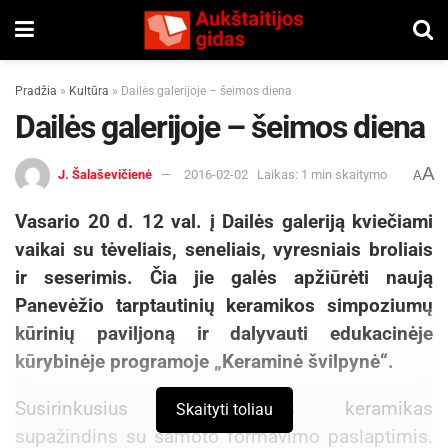
Pradžia
»
Kultūra
»
Dailės galerijoje – šeimos diena
Dailės galerijoje – šeimos diena
A
J. Šalaševičienė
2016-02-02
Laikas: 1 min skaitymo
A
Vasario 20 d. 12 val. į Dailės galeriją kviečiami
vaikai su tėveliais, seneliais, vyresniais broliais
ir seserimis. Čia jie galės apžiūrėti naują
Panevėžio tarptautinių keramikos simpoziumų
kūrinių paviljoną ir dalyvauti edukacinėje
kūrybinėje programoje „Keraminė švilpynė“.
Susirinkusius profesionalus keramikas
Skaityti toliau
supažindins su šamoto formavimo paslaptimis.