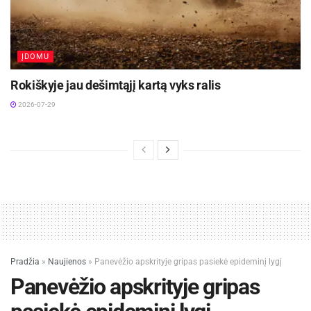
ĮDOMU
Rokiškyje jau dešimtąjį kartą vyks ralis
2026-07-29
Pradžia
»
Naujienos
»
Panevėžio apskrityje gripas pasiekė epideminį lygį
Panevėžio apskrityje gripas