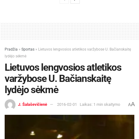
Pradžia
»
Sportas
»
Lietuvos lengvosios atletikos varžybose U. Bačianskaitę
lydėjo sėkmė
Lietuvos lengvosios atletikos
varžybose U. Bačianskaitę
lydėjo sėkmė
A
J. Šalaševičienė
2016-02-01
Laikas: 1 min skaitymo
A