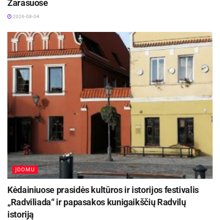
Zarasuose
2026-08-04
ĮDOMU
Kėdainiuose prasidės kultūros ir istorijos festivalis
„Radviliada“ ir papasakos kunigaikščių Radvilų
istoriją