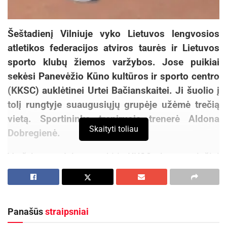
Šeštadienį Vilniuje vyko Lietuvos lengvosios
atletikos federacijos atviros taurės ir Lietuvos
sporto klubų žiemos varžybos. Jose puikiai
sekėsi Panevėžio Kūno kultūros ir sporto centro
(KKSC) auklėtinei Urtei Bačianskaitei. Ji šuolio į
tolį rungtyje suaugusiųjų grupėje užėmė trečią
vietą. Sportininkę treniruoja trenerė Aldona
Skaityti toliau
Dobregienė.
Varžybose dalyvavę kiti KKSC lengvaatlečiai
sprinteris Džiugas Juška 60 m bėgime iškovojo
devintą, Evelina Savickaitė – dešimtą vietas. 400
m bėgimo rungtyje Asta Strumbylaitė užėmė 7
Panašūs
straipsniai
vietą. D. Jušką treniruoja P. Fedorenka, E.