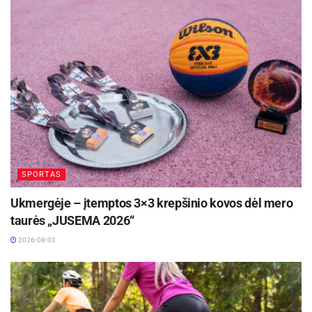
Parengė Ryšių su visuomene skyrius
SPORTAS
Ukmergėje – įtemptos 3×3 krepšinio kovos dėl mero
taurės „JUSEMA 2026“
2026-08-03