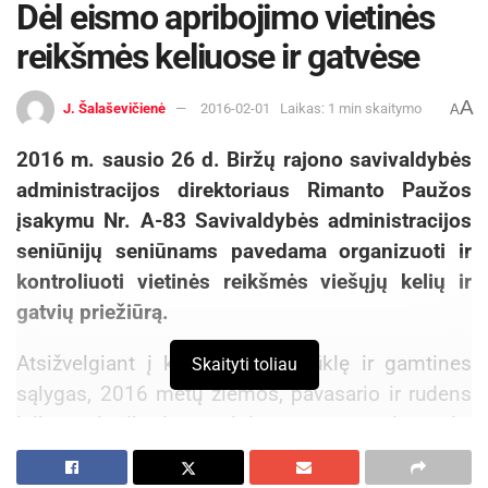
Dėl eismo apribojimo vietinės
reikšmės keliuose ir gatvėse
A
J. Šalaševičienė
2016-02-01
Laikas: 1 min skaitymo
A
2016 m. sausio 26 d. Biržų rajono savivaldybės
administracijos direktoriaus Rimanto Paužos
įsakymu Nr. A-83 Savivaldybės administracijos
seniūnijų seniūnams pavedama organizuoti ir
kontroliuoti vietinės reikšmės viešųjų kelių ir
gatvių priežiūrą.
Atsižvelgiant į kelių dangos būklę ir gamtines
Skaityti toliau
sąlygas, 2016 metų žiemos, pavasario ir rudens
laikotarpiu riboti motorinių transporto priemonių,
jų junginių, traktorių, savaeigių mašinų ir kitų
priemonių eismą vietinės reikšmės viešuosiuose