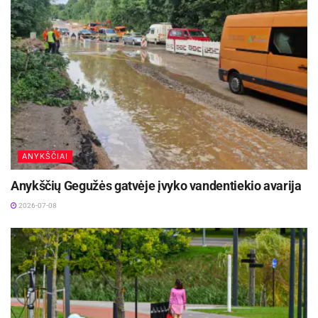
ANYKŠČIAI
Anykščių Gegužės gatvėje įvyko vandentiekio avarija
2026-07-08