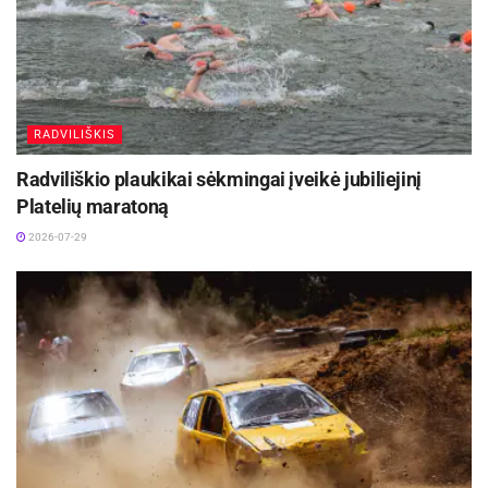
RADVILIŠKIS
Radviliškio plaukikai sėkmingai įveikė jubiliejinį
Platelių maratoną
2026-07-29