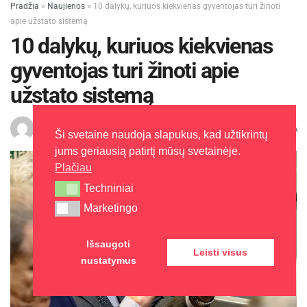
Pradžia
»
Naujienos
»
10 dalykų, kuriuos kiekvienas gyventojas turi žinoti
apie užstato sistemą
10 dalykų, kuriuos kiekvienas
gyventojas turi žinoti apie
užstato sistemą
A
J. Šalaševičienė
2016-02-01
Laikas: 3 min skaitymo
A
Ši svetainė naudoja slapukus, kad užtikrintų
jums geriausią patirtį mūsų svetainėje.
Plačiau
Techniniai
Techniniai
Marketingo
Marketingo
Išsaugoti
Leisti visus
nustatymus