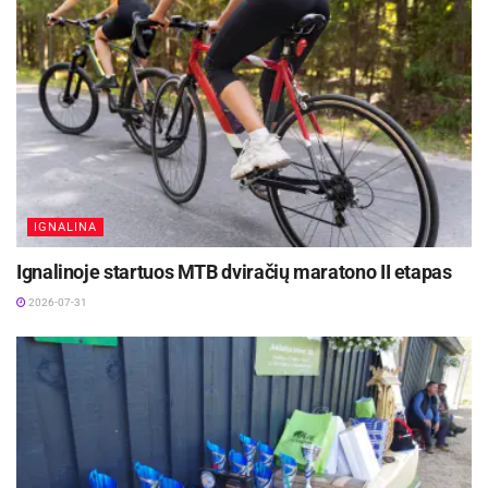
IGNALINA
Ignalinoje startuos MTB dviračių maratono II etapas
2026-07-31