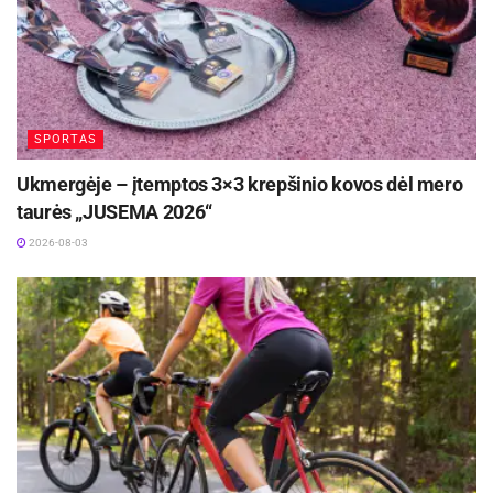
SPORTAS
Ukmergėje – įtemptos 3×3 krepšinio kovos dėl mero
taurės „JUSEMA 2026“
2026-08-03