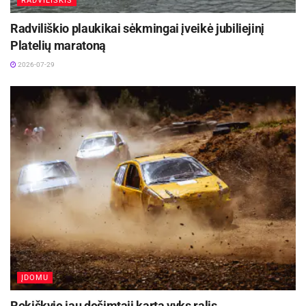
RADVILIŠKIS
Radviliškio plaukikai sėkmingai įveikė jubiliejinį
Platelių maratoną
2026-07-29
ĮDOMU
Rokiškyje jau dešimtąjį kartą vyks ralis