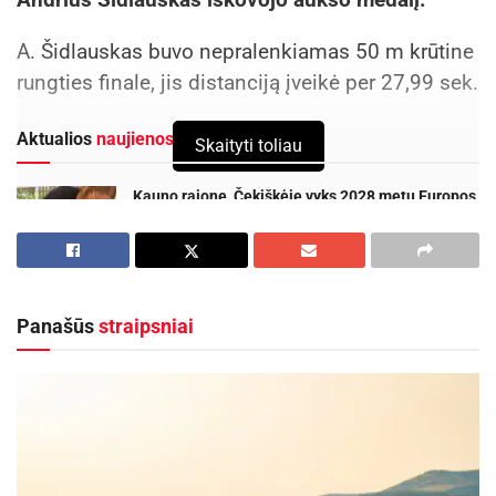
A. Šidlauskas buvo nepralenkiamas 50 m krūtine
rungties finale, jis distanciją įveikė per 27,99 sek.
Aktualios
naujienos
Skaityti toliau
Kauno rajone, Čekiškėje vyks 2028 metų Europos
ir pasaulio greičio automodelių čempionatas
2026-08-07
Savaitgalį geriausi Lietuvos slalomo meistrai
rinksis Zarasuose
Panašūs
straipsniai
2026-08-04
100 m krūtine rungtyje sportininkas iškovojo
bronzą, 200 m nuotolyje užėmė vienuoliktą vietą.
Pasaulio jaunimo čempionate varžosi 14-17