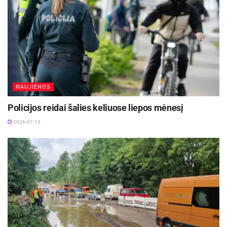
NAUJIENOS
Policijos reidai šalies keliuose liepos mėnesį
2026-07-13