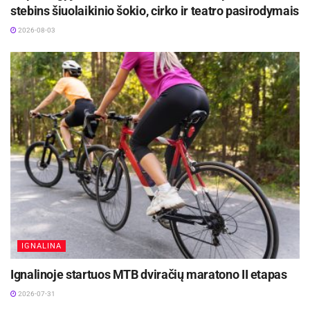
stebins šiuolaikinio šokio, cirko ir teatro pasirodymais
2026-08-03
IGNALINA
Ignalinoje startuos MTB dviračių maratono II etapas
2026-07-31