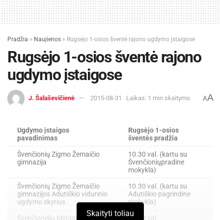
Pradžia
»
Naujienos
»
Rugsėjo 1-osios šventė rajono ugdymo įstaigose
Rugsėjo 1-osios šventė rajono
ugdymo įstaigose
A
J. Šalaševičienė
2015-08-31
Laikas: 1 min skaitymo
A
Ugdymo įstaigos
Rugsėjo 1-osios
pavadinimas
šventės pradžia
Švenčionių Zigmo Žemaičio
10.30 val. (kartu su
gimnazija
Švenčioniųpradine
mokykla)
Švenčionių Zigmo Žemaičio
10.30 val. (kartu su
gimnazijos Adutiškio vidurinio
Adutiškio pagrindine
ugdymo skyrius
mokykla)
Skaityti toliau
Švenčionėlių Mindaugo
11.00 val.