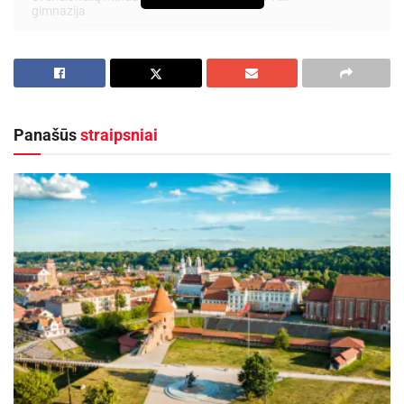
gimnazija
Pabradės „Ryto“ gimnazija
10.30 val.
Pabradės „Žeimenos“
9.00 val.
gimnazija
Švenčionėlių suaugusiųjų ir
9.00 val.
jaunimo mokykla
Panašūs
straipsniai
Adutiškio pagrindinė mokykla
10.30 val.
Adutiškio pagrindinės
9.00 val.
mokyklos Svirkų skyrius
Švenčionių progimnazija
10.30 val.
Švenčionėlių progimnazija
9.00 val.
Švenčionių pradinė mokykla
10.30 val. (kartu su
Švenčionių Zigmo
Žemaičio gimnazija)
Švenčionių profesinio rengimo
9.00 val.
centras
Švenčionių J. Siniaus meno
14.00 val.