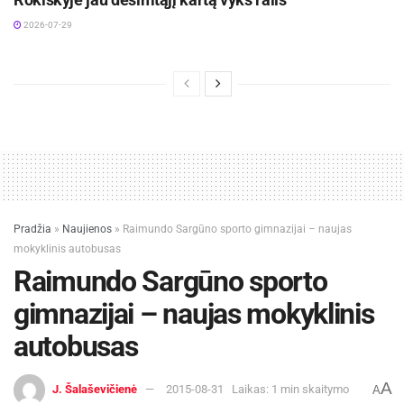
2026-07-29
Pradžia
»
Naujienos
»
Raimundo Sargūno sporto gimnazijai – naujas
mokyklinis autobusas
Raimundo Sargūno sporto
gimnazijai – naujas mokyklinis
autobusas
A
J. Šalaševičienė
2015-08-31
Laikas: 1 min skaitymo
A