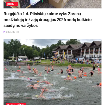
ĮDOMU
Rugpjūčio 1 d. Plisiškių kaime vyks Zarasų
medžiotojų ir žvejų draugijos 2026 metų kulkinio
šaudymo varžybos
2026-07-30