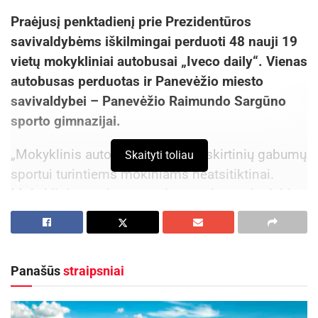
Praėjusį penktadienį prie Prezidentūros
savivaldybėms iškilmingai perduoti 48 nauji 19
vietų mokykliniai autobusai „Iveco daily“. Vienas
autobusas perduotas ir Panevėžio miesto
savivaldybei – Panevėžio Raimundo Sargūno
sporto gimnazijai.
„Mokyklinis autobusas skirtas išskirtinių gabumų
Skaityti toliau
sportui turintiems mokiniams neatsitiktinai.
Mokyklinis autobusas sudarys sąlygas dar labiau
užtikrinti mokinių saugumą vykstant į treniruotes
į atokiau nuo mokyklos esančias sporto bazes,
varžybas, sporto stovyklas, prisidės prie
Panašūs
straipsniai
gimnazistų didelio sportinio meistriškumo
ugdymo ir aukštų gimnazijos sportinių rezultatų,
leis mokiniams pasidžiaugti užklasine veikla,