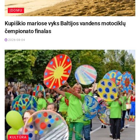
ĮDOMU
Kupiškio mariose vyks Baltijos vandens motociklų
čempionato finalas
2026-08-04
KULTŪRA