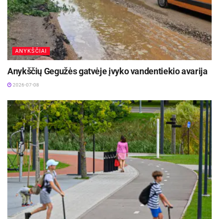
ANYKŠČIAI
Anykščių Gegužės gatvėje įvyko vandentiekio avarija
2026-07-08