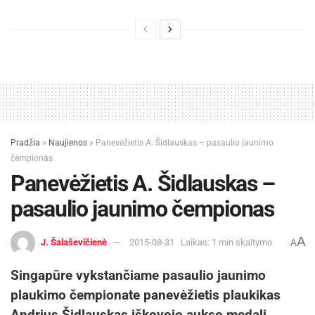
Pradžia
»
Naujienos
»
Panevėžietis A. Šidlauskas – pasaulio jaunimo
čempionas
Panevėžietis A. Šidlauskas –
pasaulio jaunimo čempionas
A
J. Šalaševičienė
2015-08-31
Laikas: 1 min skaitymo
A
Singapūre vykstančiame pasaulio jaunimo
plaukimo čempionate panevėžietis plaukikas
Andrius Šidlauskas iškovojo aukso medalį.