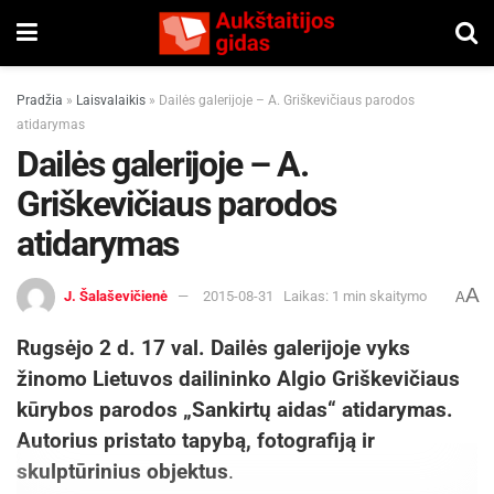
Pradžia
»
Laisvalaikis
»
Dailės galerijoje – A. Griškevičiaus parodos
atidarymas
Dailės galerijoje – A.
Griškevičiaus parodos
atidarymas
A
J. Šalaševičienė
2015-08-31
Laikas: 1 min skaitymo
A
Rugsėjo 2 d. 17 val. Dailės galerijoje vyks
žinomo Lietuvos dailininko Algio Griškevičiaus
kūrybos parodos „Sankirtų aidas“ atidarymas.
Autorius pristato tapybą, fotografiją ir
skulptūrinius objektus
.