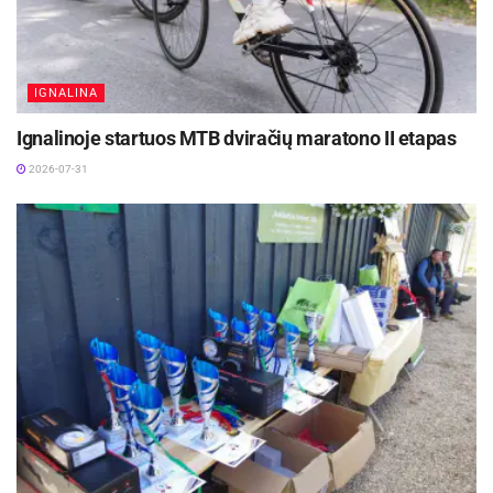
IGNALINA
Ignalinoje startuos MTB dviračių maratono II etapas
2026-07-31