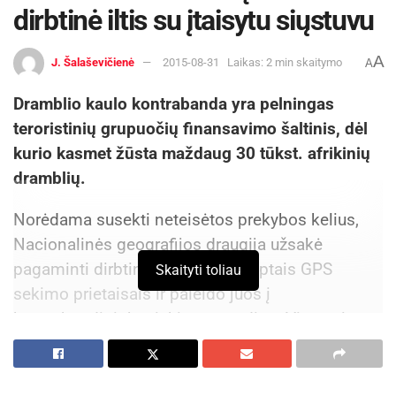
dirbtinė iltis su įtaisytu siųstuvu
A
J. Šalaševičienė
2015-08-31
Laikas: 2 min skaitymo
A
Dramblio kaulo kontrabanda yra pelningas
teroristinių grupuočių finansavimo šaltinis, dėl
kurio kasmet žūsta maždaug 30 tūkst. afrikinių
dramblių.
Norėdama susekti neteisėtos prekybos kelius,
Nacionalinės geografijos draugija užsakė
pagaminti dirbtines iltis su paslėptais GPS
Skaityti toliau
sekimo prietaisais ir paleido juos į
kontrabandininkų tiekimo grandinę. Visos slapto
eksperimento, apie kurį iki šiol prasitarti buvo
uždrausta ne tik jo dalyviams, bet ir „National
Geographic“ žurnalo redaktoriams visame