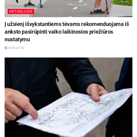
AKTUALIJOS
Į užsienį išvykstantiems tėvams rekomenduojama iš
anksto pasirūpinti vaiko laikinosios priežiūros
nustatymu
2026-07-03