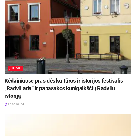
laisvę atgavo tik ryte, atvykus Tanzanijos
laukinės gamtos tarnybos ir JAV ambasados
pareigūnams.
Kokie kiti nuotykiai ir pavojai laukė B. Christy ir
kaip sekasi jo dirbtiniams durklams, skaitykite
žurnale „National Geographic Lietuva“.
ĮDOMU
Kėdainiuose prasidės kultūros ir istorijos festivalis
„Radviliada“ ir papasakos kunigaikščių Radvilų
istoriją
2026-08-04