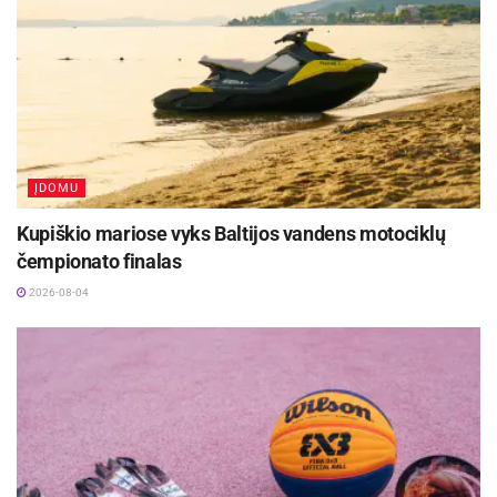
metų amžiaus merginos bei 15-18 metų vaikinai.
A. Šidlauskas – vienintelis Lietuvos atstovas.
ĮDOMU
Kupiškio mariose vyks Baltijos vandens motociklų
čempionato finalas
2026-08-04