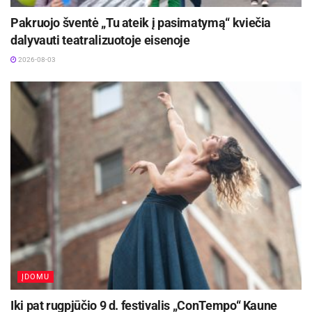
Pakruojo šventė „Tu ateik į pasimatymą“ kviečia
dalyvauti teatralizuotoje eisenoje
2026-08-03
ĮDOMU
Iki pat rugpjūčio 9 d. festivalis „ConTempo“ Kaune