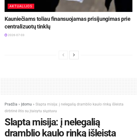
AKTUALIJOS
Kauniečiams toliau finansuojamas prisijungimas prie
centralizuotų tinklų
2026-07-03
Pradžia
»
Įdomu
»
Slapta misija: į nelegalią dramblio kaulo rinką išleista
dirbtinė iltis su įtaisytu siųstuvu
Slapta misija: į nelegalią
dramblio kaulo rinką išleista