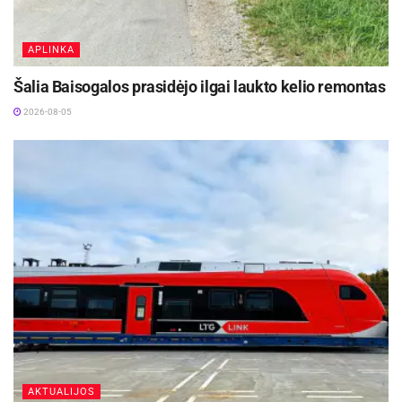
Eur su PVM.
APLINKA
Aktualios
naujienos
Šalia Baisogalos prasidėjo ilgai laukto kelio remontas
Rokiškyje užbaigtas remontuoti Respublikos
2026-08-05
gatvės dviračių ir pėsčiųjų takas
2026-08-07
Biržų rajone planuojama Širvėnos ežero Astravo
užtvankos rekonstrukcija
2026-08-07
Taip pat šiais metais rangovas UAB ,,Ukmergės
remontas“ užbaigė šilumos tinklų (ilgis 604 m) į
Biržų Vlado Garasto sporto ir sveikatingumo
centrą statybos darbus, kurių vertė – 440 418,20
Eur su PVM.
AKTUALIJOS