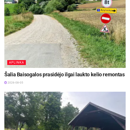
2026 m. rugsėjo. Projekto vertė – 775 tūkst.
eurų.
Šaltinis:
Kauno rajono savivaldybė
APLINKA
Šalia Baisogalos prasidėjo ilgai laukto kelio remontas
2026-08-05