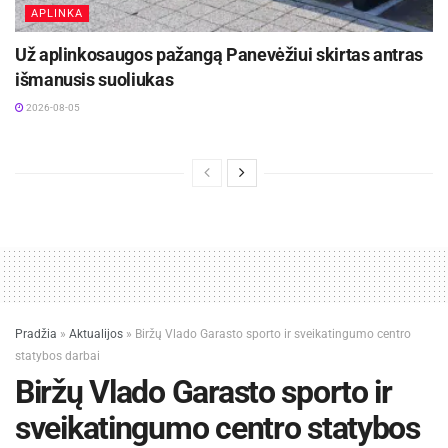
APLINKA
Už aplinkosaugos pažangą Panevėžiui skirtas antras
išmanusis suoliukas
2026-08-05
Pradžia
»
Aktualijos
»
Biržų Vlado Garasto sporto ir sveikatingumo centro
statybos darbai
Biržų Vlado Garasto sporto ir
sveikatingumo centro statybos