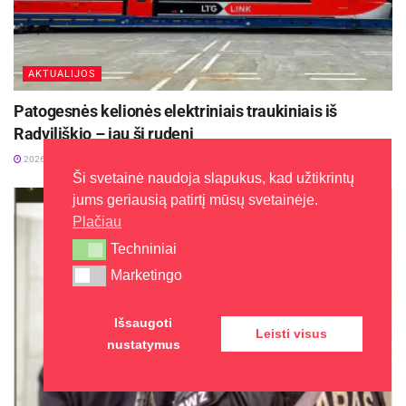
renginiuose nuo vienų iki dvejų metų.
AKTUALIJOS
Patogesnės kelionės elektriniais traukiniais iš
Radviliškio – jau šį rudenį
2026-08-05
Ši svetainė naudoja slapukus, kad užtikrintų
jums geriausią patirtį mūsų svetainėje.
Plačiau
Techniniai
Techniniai
Marketingo
Marketingo
Išsaugoti
Leisti visus
nustatymus