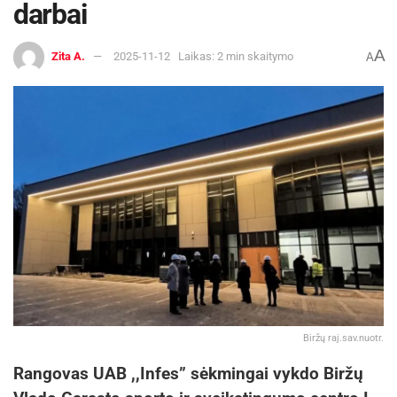
darbai
A
Zita A.
2025-11-12
Laikas: 2 min skaitymo
A
Biržų raj.sav.nuotr.
Rangovas UAB ,,Infes” sėkmingai vykdo Biržų