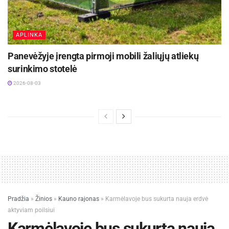
APLINKA
Panevėžyje įrengta pirmoji mobili žaliųjų atliekų
surinkimo stotelė
2026-08-03
Pradžia
»
Žinios
»
Kauno rajonas
»
Karmėlavoje bus sukurta nauja erdvė
aktyviam poilsiui
Karmėlavoje bus sukurta nauja