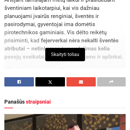
šventiniam laikotarpiui, kai vis dažniau
planuojami įvairūs renginiai, šventės ir
pasirodymai, gyventojai ima domėtis
pirotechnikos gaminiais. Vis dėlto reikėtų
prisiminti, kad
fejerverkai nėra nekalti šventės
atributai – netinkamas jų naudojimas kelia
Skaityti toliau
pavojų sveikatai, gyvybei, gyvūnams ir aplinkai.
Už vaikų padarytus nusižengimus atsako tėvai,
globėjai ar kiti atsakingi asmenys.
Keletas patarimų:
Panašūs
straipsniai
Pasirinkite saugią vietą leisti fejerverką
. Saugi vieta
– tai vieta atokiau nuo pastatų, lengvai užsidegančių
daiktų, automobilių, žmonių susibūrimo vietų (bent jau
50 m atstumu nebūtų pašalinių žmonių).