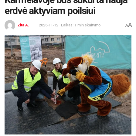
erdvė aktyviam poilsiui
A
Zita A.
2025-11-12
Laikas: 1 min skaitymo
A