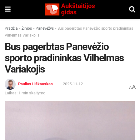
Pradžia
»
Žinios
»
Panevėžys
»
Bus pagerbtas Panevėžio sporto pradininkas
Vilhelmas Variakojis
Bus pagerbtas Panevėžio
sporto pradininkas Vilhelmas
Variakojis
Paulius Liškauskas
2025-11-12
A
A
Laikas: 1 min skaitymo