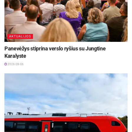
Civilinių pirotechnikos priemonių įsigijimo,
naudojimo tvarkos pažeidimas
Civilinių pirotechnikos priemonių įsigijimo, naudojimo
tvarkos pažeidimas užtraukia įspėjimą arba baudą
AKTUALIJOS
nuo keturiolikos iki trisdešimt eurų.
Panevėžys stiprina verslo ryšius su Jungtine
Šio straipsnio 1 dalyje numatytas administracinis
Karalyste
nusižengimas, padarytas pakartotinai, užtraukia
2026-08-06
baudą nuo trisdešimt iki šešiasdešimt eurų.
Už šio straipsnio 1, 2 dalyse numatytus
administracinius nusižengimus gali būti skiriamas
civilinių pirotechnikos priemonių konfiskavimas.
Už šio straipsnio 1, 2 dalyse numatytus
administracinius nusižengimus, padarytus viešojoje
vietoje vykstančiame renginyje, gali būti skiriamas
draudimas lankytis viešosiose vietose vykstančiuose