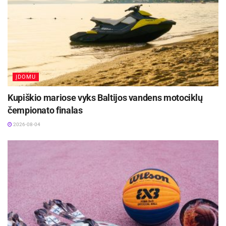
ĮDOMU
Kupiškio mariose vyks Baltijos vandens motociklų
čempionato finalas
2026-08-04