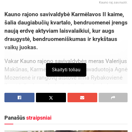
Kauno raj.sav.nuotr.
Kauno rajono savivaldybė Karmėlavos II kaime,
šalia daugiabučių kvartalo, bendruomenei įrengs
naują erdvę aktyviam laisvalaikiui, kur augs
draugystė, bendruomeniškumas ir krykštaus
vaikų juokas.
Vakar Kauno rajono savivaldybės meras Valerijus
Makūnas, Karmėlavos seniūno pavaduotoja Agnė
Skaityti toliau
Mozerienė ir rangovų atstovė Irma Rybakovienė
įkasė laiko kapsulę, kuri simbolizuoja darbų
pradžią.
Aktualios
naujienos
Panašūs
straipsniai
Rokiškyje užbaigtas remontuoti Respublikos
gatvės dviračių ir pėsčiųjų takas