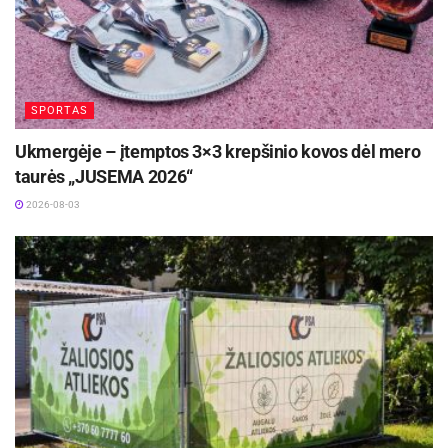
SPORTAS
Ukmergėje – įtemptos 3×3 krepšinio kovos dėl mero
taurės „JUSEMA 2026“
2026-08-03