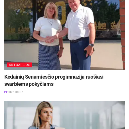
Nenaudokite savadarbių ar neaiškios kilmės
fejerverkų.
Patartina pirkti tuos fejerverkus kurie yra
patikrinti ir sertifikuoti, kurių veikimas yra
prognozuojamas.
Saugokite fejerverkus nuo vaikų.
Išdykaudami vaikai
gali sukelti gaisrus, susižaloti save ar kitus asmenis.
Laikantis visų saugumo reikalavimų, visada verta
mažuosius palikti nuošalyje, kad jie nebūtų arti
AKTUALIJOS
fejerverkų paleidimo vietos. Net vyresniems vaikams
Kėdainių Senamiesčio progimnazija ruošiasi
negalima leisti jų iššauti, visą šį darbą turėtų padaryti
svarbiems pokyčiams
suaugusieji
2026-08-07
Neleiskite fejerverkų iš rankų.
Kad ir kokia jų rūšis
būtų, nepatartina jų laikyti rankose. Priklausomai nuo
jų kategorijos, jie gali būti smeigiami ar pastatomi ant
žemės. Jų instrukcijose tai nurodoma tad jomis ir
reikėtų vadovautis.