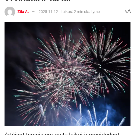
A
Zita A.
2025-11-12
Laikas: 2 min skaitymo
A
Artėjant tamsiajam metų laikui ir prasidedant