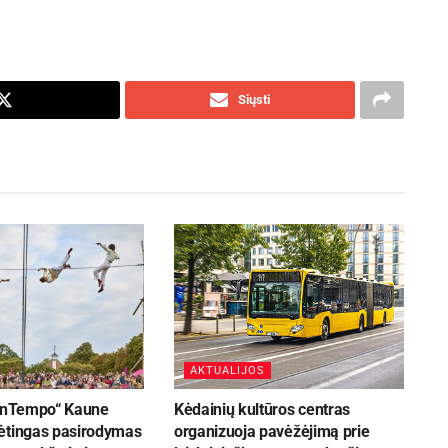
Siųsti
AKTUALIJOS
ConTempo“ Kaune
Kėdainių kultūros centras
ėtingas pasirodymas
organizuoja pavėžėjimą prie