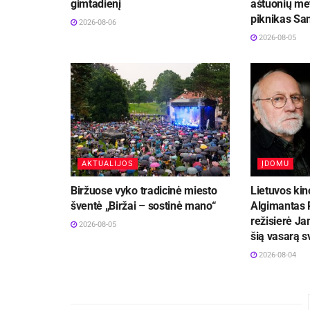
gimtadienį
aštuonių met
piknikas Sa
2026-08-06
2026-08-05
AKTUALIJOS
ĮDOMU
Biržuose vyko tradicinė miesto
Lietuvos kin
šventė „Biržai – sostinė mano“
Algimantas P
režisierė Ja
2026-08-05
šią vasarą 
2026-08-04