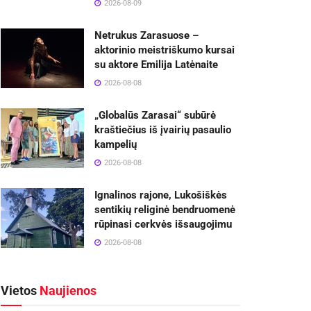
2026-08-09
Netrukus Zarasuose –
aktorinio meistriškumo kursai
su aktore Emilija Latėnaite
2026-08-08
„Globalūs Zarasai“ subūrė
kraštiečius iš įvairių pasaulio
kampelių
2026-08-08
Ignalinos rajone, Lukošiškės
sentikių religinė bendruomenė
rūpinasi cerkvės išsaugojimu
2026-08-08
Vietos
Naujienos