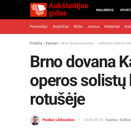
NAUJIENOS
SPORT
Panevėžys
Anykščiai
Biržai
Jonava
Kėdainiai
Kai
Pradžia
»
Kaunas
»
Brno dovana Kaunui – išskirtinis operos soli
Brno dovana Ka
operos solistų
rotušėje
Paulius Liškauskas
2026-05-26
Kaunas
Kultūr