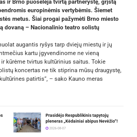
 ir Brno puoselėja tvirtą partnerystę, grįstą
r bendromis europinėmis vertybėmis. Šiemet
stės metus. Šiai progai pažymėti Brno miesto
ą dovaną – Nacionalinio teatro solistų
nuolat augantis ryšys tarp dviejų miestų ir jų
imtmečius kartu įgyvendinome ne vieną
ir kūrėme tvirtus kultūrinius saitus. Tokie
olistų koncertas ne tik stiprina mūsų draugystę,
kultūrines patirtis“, – sako Kauno meras
os
Prasidėjo Respublikinis tapytojų
pleneras „Kėdainiai abipus Nevėžio“!
2026-08-07