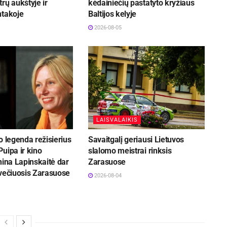
rų aukštyje ir
kėdainiečių pastatyto kryžiaus
ntakoje
Baltijos kelyje
2026-08-05
LAISVALAIKIS
o legenda režisierius
Savaitgalį geriausi Lietuvos
uipa ir kino
slalomo meistrai rinksis
nina Lapinskaitė dar
Zarasuose
svečiuosis Zarasuose
2026-08-04