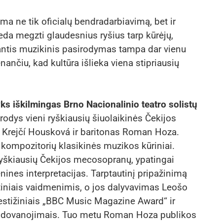
ma ne tik oficialų bendradarbiavimą, bet ir
eda megzti glaudesnius ryšius tarp kūrėjų,
iantis muzikinis pasirodymas tampa dar vienu
ančiu, kad kultūra išlieka viena stipriausių
ks iškilmingas Brno Nacionalinio teatro solistų
ys vieni ryškiausių šiuolaikinės Čekijos
 Krejčí Housková ir baritonas Roman Hoza.
ompozitorių klasikinės muzikos kūriniai.
yškiausių Čekijos mecosopranų, ypatingai
nines interpretacijas. Tarptautinį pripažinimą
matiniais vaidmenimis, o jos dalyvavimas Leošo
restižiniais „BBC Music Magazine Award“ ir
pdovanojimais. Tuo metu Roman Hoza publikos