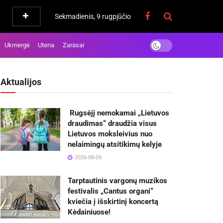
Sekmadienis, 9 rugpjūčio
Ukmergė
Utena
Zarasai
Aktualijos
Rugsėjį nemokamai „Lietuvos
draudimas“ draudžia visus
Lietuvos moksleivius nuo
nelaimingų atsitikimų kelyje
2026-08-09
Tarptautinis vargonų muzikos
festivalis „Cantus organi“
kviečia į išskirtinį koncertą
Kėdainiuose!