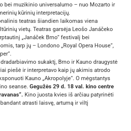
aro bei muzikinio universalumo – nuo Mozarto ir
rinių kūrinių interpretacijų.
alinis teatras šiandien laikomas viena
tūrinių vietų. Teatras garsėja Leošo Janáčeko
rptautinį „Janáček Brno“ festivalį bei
nomis, tarp jų – Londono „Royal Opera House“,
per“.
ndradarbiavimo sukaktį, Brno ir Kauno draugystė
i piešė ir interpretavo kaip jų akimis atrodo
ksponuoti Kauno „Akropolyje“. O mėgstantys
kino seanse.
Gegužės 29 d. 18 val. kino centre
ravanas“.
Kino juosta kvies iš arčiau patyrinėti
andant atrasti laisvę, artumą ir viltį