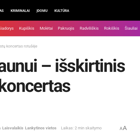
AS
KRIMINALAI
ĮDOMU
KULTŪRA
šiadorys
Kupiškis
Molėtai
Pakruojis
Radviliškis
Rokiškis
Šiauliai
stų koncertas rotušėje
unui – išskirtinis
 koncertas
A
a
Laisvalaikis
Lankytinos vietos
Laikas: 2 min skaitymo
A