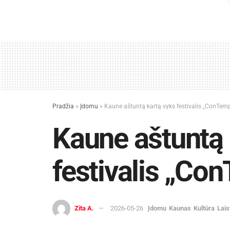
Pradžia
»
Įdomu
»
Kaune aštuntą kartą vyks festivalis „ConTem
Kaune aštuntą 
festivalis „Co
Zita A.
2026-05-26
Įdomu
Kaunas
Kultūra
Lais