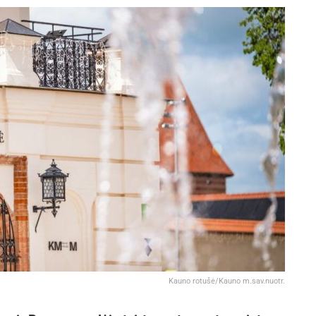
Kauno rotušė/Kauno m.sav.nuotr.