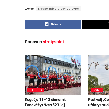
Žymos:
Kauno miesto savivaldybė
Dalintis
Panašūs
straipsniai
ISTORIJA
ĮDOMU
Rugsėjo 11–13 dienomis
Festivalį „
Panevėžys švęs 523-iąjį
uždarys sud