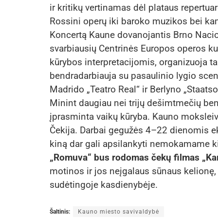
ir kritikų vertinamas dėl plataus repertu
Rossini operų iki baroko muzikos bei kame
Koncertą Kaune dovanojantis Brno Nacion
svarbiausių Centrinės Europos operos kul
kūrybos interpretacijomis, organizuoja ta
bendradarbiauja su pasaulinio lygio sce
Madrido „Teatro Real“ ir Berlyno „Staatso
Minint daugiau nei trijų dešimtmečių be
įprasminta vaikų kūryba. Kauno moksleivia
Čekija. Darbai gegužės 4–22 dienomis e
kiną dar gali apsilankyti nemokamame 
„Romuva“ bus rodomas čekų filmas „Ka
motinos ir jos neįgalaus sūnaus kelionę, b
sudėtingoje kasdienybėje.
Šaltinis:
Kauno miesto savivaldybė