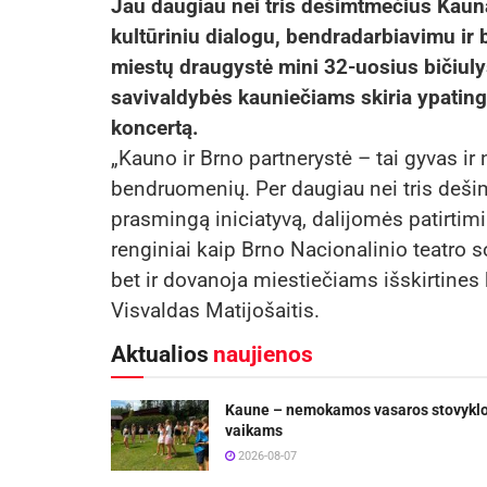
Jau daugiau nei tris dešimtmečius Kaunas
kultūriniu dialogu, bendradarbiavimu i
miestų draugystė mini 32-uosius bičiuly
savivaldybės kauniečiams skiria ypating
koncertą.
„
Kauno ir Brno partnerystė – tai gyvas ir 
bendruomenių. Per daugiau nei tris deš
prasmingą iniciatyvą, dalijomės patirtimi 
renginiai kaip Brno Nacionalinio teatro s
bet ir dovanoja miestiečiams išskirtines 
Visvaldas Matijošaitis.
Aktualios
naujienos
Kaune – nemokamos vasaros stovykl
vaikams
2026-08-07