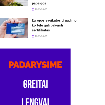
pabaigos
2026-08-07
Europos sveikatos draudimo
kortelę gali pakeisti
sertifikatas
2026-08-07