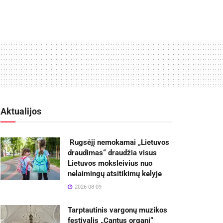
Aktualijos
Rugsėjį nemokamai „Lietuvos
draudimas“ draudžia visus
Lietuvos moksleivius nuo
nelaimingų atsitikimų kelyje
2026-08-09
Tarptautinis vargonų muzikos
festivalis „Cantus organi“