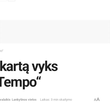
po“
kartą vyks
nTempo“
A
valaikis
Lankytinos vietos
Laikas: 3 min skaitymo
A