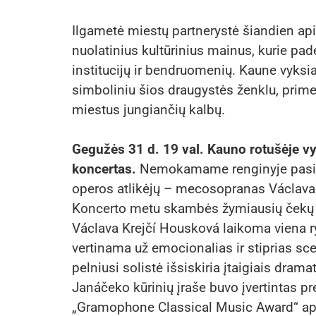
Ilgametė miestų partnerystė šiandien api
nuolatinius kultūrinius mainus, kurie pad
institucijų ir bendruomenių. Kaune vyks
simboliniu šios draugystės ženklu, primen
miestus jungiančių kalbų.
Gegužės 31 d. 19 val. Kauno rotušėje vy
koncertas.
Nemokamame renginyje pasirod
operos atlikėjų – mecosopranas Václava
Koncerto metu skambės žymiausių čekų k
Václava Krejčí Housková laikoma viena r
vertinama už emocionalias ir stiprias sce
pelniusi solistė išsiskiria įtaigiais dra
Janáčeko kūrinių įraše buvo įvertintas p
„Gramophone Classical Music Award“ a