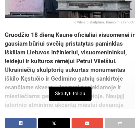
P. Vileišio skulptūra. Kauno m.sav.nuotr.
Gruodžio 18 dieną Kaune oficialiai visuomenei ir
gausiam būriui svečių pristatytas paminklas
iškiliam Lietuvos inžinieriui, visuomenininkui,
leidėjui ir kultūros rėmėjui Petrui Vileišiui.
Ukrainiečių skulptorių sukurtas monumentas
iškilo Kęstučio ir Gedimino gatvių sankirtoje
esančiame skvere – lengvai pasiekiamoje ir
Skaityti toliau
miestiečiams gerai matomoje vietoje. Naująjį
istorinio atminimo akcentą miestui dovanoja
kultūros mecenatas dr. Pranas Kiznis.
Petro Vileišio (1851–1926) veikla – viena
universaliausių ir reikšmingiausių modernios