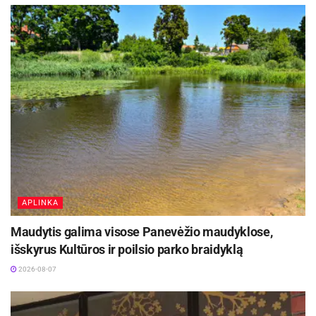
APLINKA
Maudytis galima visose Panevėžio maudyklose,
išskyrus Kultūros ir poilsio parko braidyklą
2026-08-07