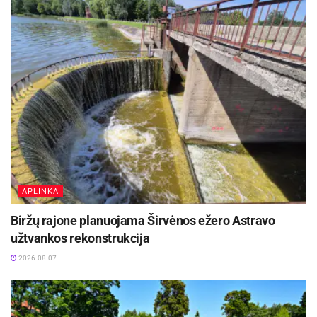
Aktualios
naujienos
Ignalinos rajone, Lukošiškės sentikių religinė
bendruomenė rūpinasi cerkvės išsaugojimu
2026-08-08
Kauno žaliosios erdvės džiugina nuo pirmųjų
pavasario žiedų iki rudens sezono pabaigos
2026-08-07
APLINKA
Biržų rajone planuojama Širvėnos ežero Astravo
užtvankos rekonstrukcija
2026-08-07