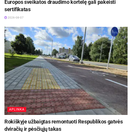
Europos sveikatos draudimo kortelę gali pakeisti
sertifikatas
2026-08-07
APLINKA
Rokiškyje užbaigtas remontuoti Respublikos gatvės
dviračių ir pėsčiųjų takas