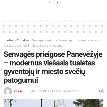
Pradžia
»
Aktualijos
»
Senvagės prieigose Panevėžyje – modernus viešasis
tualetas gyventojų ir miesto svečių patogumui
Senvagės prieigose Panevėžyje
– modernus viešasis tualetas
gyventojų ir miesto svečių
patogumui
A
Zita A.
2025-12-19
Laikas: 1 min skaitymo
A