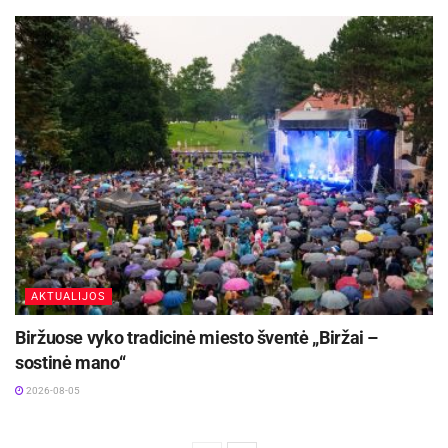
AKTUALIJOS
Biržuose vyko tradicinė miesto šventė „Biržai –
sostinė mano“
2026-08-05