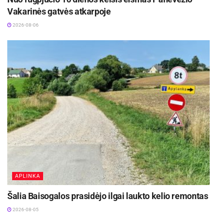
Vakarinės gatvės atkarpoje
2026-08-06
APLINKA
Šalia Baisogalos prasidėjo ilgai laukto kelio remontas
2026-08-05