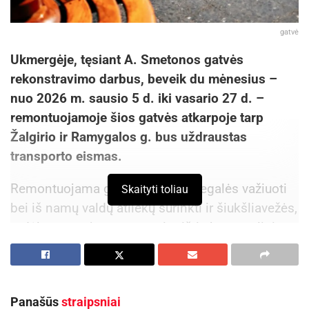
gatvė
Ukmergėje, tęsiant A. Smetonos gatvės
rekonstravimo darbus, beveik du mėnesius –
nuo 2026 m. sausio 5 d. iki vasario 27 d. –
remontuojamoje šios gatvės atkarpoje tarp
Žalgirio ir Ramygalos g. bus uždraustas
transporto eismas.
Remontuojama gatvės atkarpa negalės važiuoti
Skaityti toliau
bei iš namų valdų atliekų surinkti ir šiukšliavežės,
todėl gyventojų patogumui mišrių komunalinių
atliekų surinkimo konteineris laikinai bus
pastatytas A. Smetonos ir Žalgirio g. sankryžoje.
Daugiau nei 800 metrų ilgio A. Smetonos g.
Panašūs
straipsniai