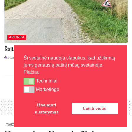
APLINKA
Šalia Baisogalos prasidėjo ilgai laukto kelio remontas
Ši svetainė naudoja slapukus, kad užtikrintų
2026-08-05
jums geriausią patirtį mūsų svetainėje.
Plačiau
Techniniai
Techniniai
Marketingo
Marketingo
Išsaugoti
Leisti visus
nustatymus
Pradžia
»
Aktualijos
»
Karo prievolės pokyčiai ateinančiais metais