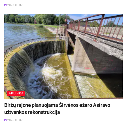
2026-08-07
APLINKA
Biržų rajone planuojama Širvėnos ežero Astravo
užtvankos rekonstrukcija
2026-08-07