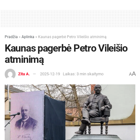
Pradžia
»
Aplinka
»
Kaunas pagerbė Petro Vileišio atminimą
Kaunas pagerbė Petro Vileišio
atminimą
A
Zita A.
2025-12-19
Laikas: 3 min skaitymo
A