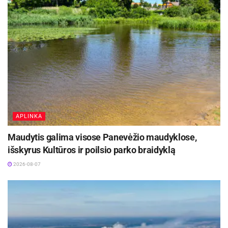
APLINKA
Maudytis galima visose Panevėžio maudyklose,
Šaltinis:
Ukmergės rajono savivaldybė
išskyrus Kultūros ir poilsio parko braidyklą
2026-08-07