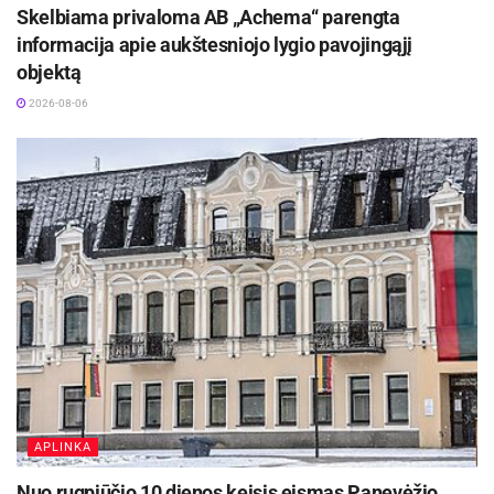
Skelbiama privaloma AB „Achema“ parengta
informacija apie aukštesniojo lygio pavojingąjį
objektą
2026-08-06
APLINKA
Nuo rugpjūčio 10 dienos keisis eismas Panevėžio