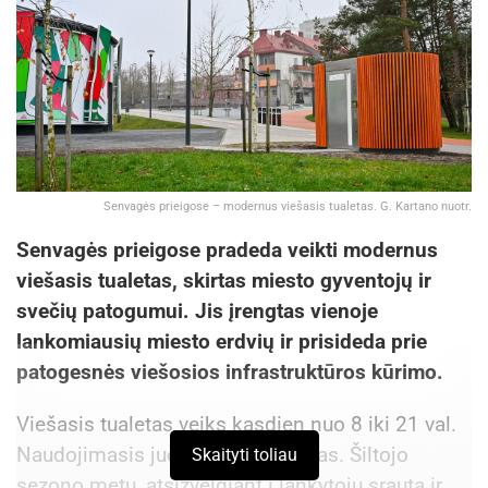
Senvagės prieigose – modernus viešasis tualetas. G. Kartano nuotr.
Senvagės prieigose pradeda veikti modernus
viešasis tualetas, skirtas miesto gyventojų ir
svečių patogumui. Jis įrengtas vienoje
lankomiausių miesto erdvių ir prisideda prie
patogesnės viešosios infrastruktūros kūrimo.
Viešasis tualetas veiks kasdien nuo 8 iki 21 val.
Naudojimasis juo bus nemokamas. Šiltojo
Skaityti toliau
sezono metu, atsižvelgiant į lankytojų srautą ir