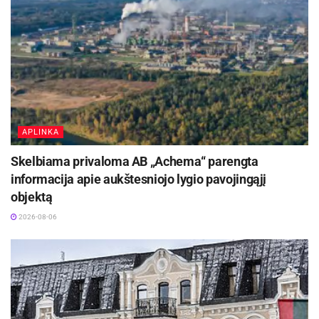
APLINKA
Skelbiama privaloma AB „Achema“ parengta
informacija apie aukštesniojo lygio pavojingąjį
objektą
2026-08-06