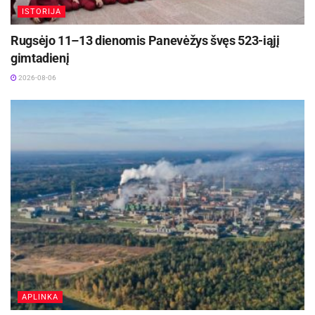
ISTORIJA
Rugsėjo 11–13 dienomis Panevėžys švęs 523-iąjį
gimtadienį
2026-08-06
APLINKA