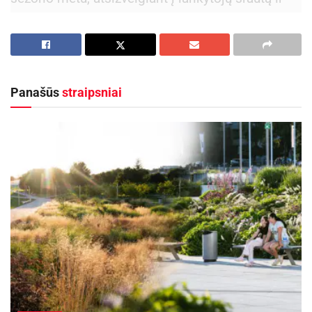
poreikius, darbo laikas galės būti pratęstas.
Aktualios
naujienos
„Globalūs Zarasai“ subūrė kraštiečius iš įvairių
Panašūs
straipsniai
pasaulio kampelių
2026-08-08
Ignalinos rajone, Lukošiškės sentikių religinė
bendruomenė rūpinasi cerkvės išsaugojimu
2026-08-08
Įrengtas automatiškai išsivalantis modulinis
tualetas pritaikytas asmenims su negalia ir
atitinka aukštus higienos ir saugumo standartus.
Po kiekvieno apsilankymo patalpa automatiškai
išvaloma, o antivandalinės durys su automatiniu