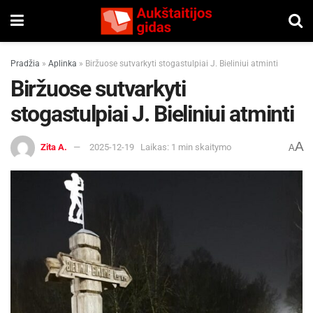
Pradžia
»
Aplinka
»
Biržuose sutvarkyti stogastulpiai J. Bieliniui atminti
Biržuose sutvarkyti
stogastulpiai J. Bieliniui atminti
A
Zita A.
2025-12-19
Laikas: 1 min skaitymo
A