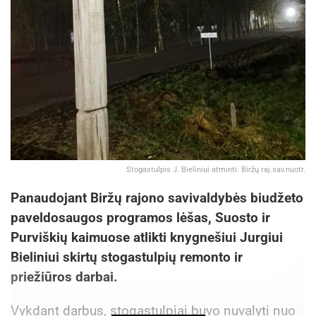
Stogastulpis J. Bieliniui atminti. Biržų raj.sav.nuotr.
Panaudojant Biržų rajono savivaldybės biudžeto
paveldosaugos programos lėšas, Suosto ir
Purviškių kaimuose atlikti knygnešiui Jurgiui
Bieliniui skirtų stogastulpių remonto ir
priežiūros darbai.
Vykdant darbus, stogastulpiai buvo nuvalyti nuo