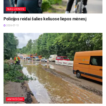
NAUJIENOS
Policijos reidai šalies keliuose liepos mėnesį
2026-07-13
ANYKŠČIAI