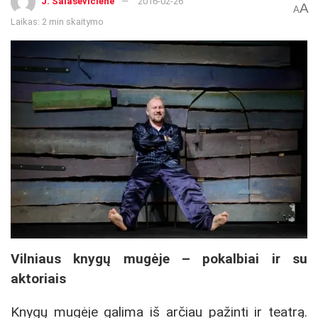
J. Šalaševičienė
2016-02-26
A
A
Laikas: 2 min skaitymo
Vilniaus knygų mugėje – pokalbiai ir su
aktoriais
Knygų mugėje galima iš arčiau pažinti ir teatrą.