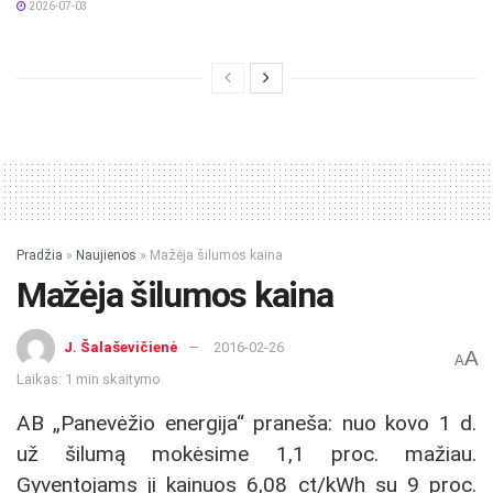
2026-07-03
Pradžia
»
Naujienos
»
Mažėja šilumos kaina
Mažėja šilumos kaina
J. Šalaševičienė
2016-02-26
A
A
Laikas: 1 min skaitymo
AB „Panevėžio energija“ praneša: nuo kovo 1 d.
už šilumą mokėsime 1,1 proc. mažiau.
Gyventojams ji kainuos 6,08 ct/kWh su 9 proc.