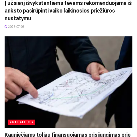
Į užsienį išvykstantiems tėvams rekomenduojama iš
anksto pasirūpinti vaiko laikinosios priežiūros
nustatymu
2026-07-03
AKTUALIJOS
Kauniečiams toliau finansuojamas prisijungimas prie