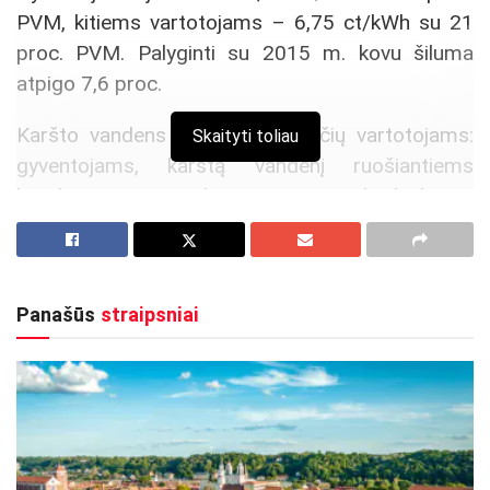
PVM, kitiems vartotojams – 6,75 ct/kWh su 21
proc. PVM. Palyginti su 2015 m. kovu šiluma
atpigo 7,6 proc.
Karšto vandens kaina daugiabučių vartotojams:
Skaityti toliau
gyventojams, karštą vandenį ruošiantiems
bendro naudojimo individualiuose
šilumokaičiuose, – 4,76 Eur su 9 proc. PVM/kub.
m, esant atvirajai šilumos tiekimo sistemai – 5,69
Eur.
Panašūs
straipsniai
Aktualios
naujienos
DHL perka „Venipak“ grupę: stiprins pozicijas
Baltijos šalyse
2026-07-28