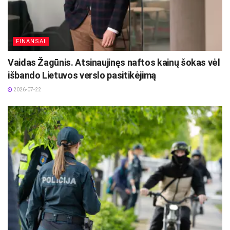
2026-07-28
Europos Sąjungos sankcijos „Mere“ tinklo
savininkams: ekonominio saugumo ir
FINANSAI
solidarumo su Ukraina užtikrinimas
Vaidas Žagūnis. Atsinaujinęs naftos kainų šokas vėl
2026-07-25
išbando Lietuvos verslo pasitikėjimą
2026-07-22