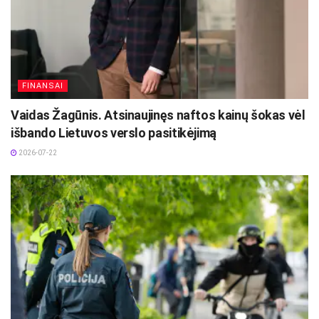
FINANSAI
Vaidas Žagūnis. Atsinaujinęs naftos kainų šokas vėl
išbando Lietuvos verslo pasitikėjimą
2026-07-22