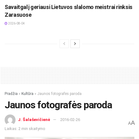
Savaitgalį geriausi Lietuvos slalomo meistrai rinksis
Zarasuose
2026-08-04
Pradžia
»
Kultūra
»
Jaunos fotografės paroda
Jaunos fotografės paroda
J. Šalaševičienė
2016-02-26
A
A
Laikas: 2 min skaitymo