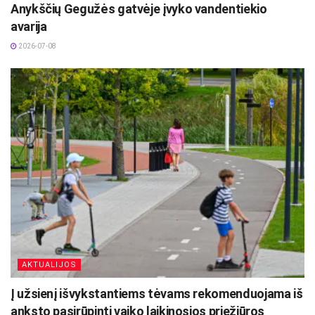
Anykščių Gegužės gatvėje įvyko vandentiekio
avarija
2026-07-08
AKTUALIJOS
Į užsienį išvykstantiems tėvams rekomenduojama iš
anksto pasirūpinti vaiko laikinosios priežiūros