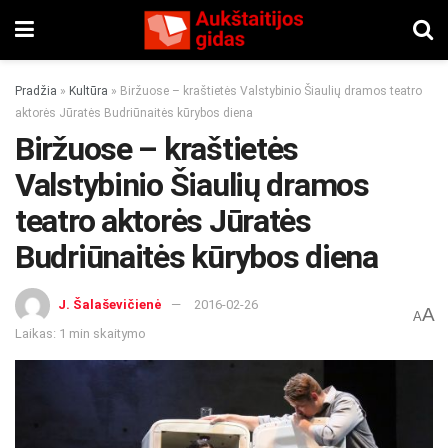
Pradžia
»
Kultūra
»
Biržuose – kraštietės Valstybinio Šiaulių dramos teatro
aktorės Jūratės Budriūnaitės kūrybos diena
Biržuose – kraštietės
Valstybinio Šiaulių dramos
teatro aktorės Jūratės
Budriūnaitės kūrybos diena
J. Šalaševičienė
2016-02-26
A
A
Laikas: 1 min skaitymo