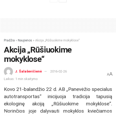
Pradžia
»
Naujienos
»
Akcija „Rūšiuokime mokyklose“
Akcija „Rūšiuokime
mokyklose“
J. Šalaševičienė
2016-02-26
A
A
Laikas: 1 min skaitymo
Kovo 21-balandžio 22 d. AB „Panevėžio specialus
autotransportas“ inicijuoja tradicija tapusią
ekologinę akciją „Rūšiuokime mokyklose“.
Norinčios joje dalyvauti mokyklos kviečiamos