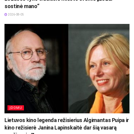
sostinė mano“
2026-08-05
ĮDOMU
Lietuvos kino legenda režisierius Algimantas Puipa ir
kino režisierė Janina Lapinskaitė dar šią vasarą