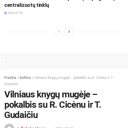
centralizuotų tinklų
2026-07-03
Pradžia
»
Kultūra
»
Vilniaus knygų mugėje – pokalbis su R. Cicėnu ir T.
Gudaičiu
Vilniaus knygų mugėje –
pokalbis su R. Cicėnu ir T.
Gudaičiu