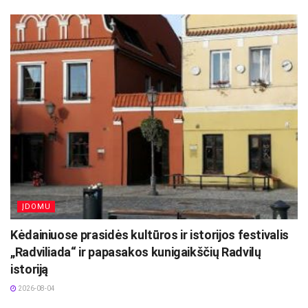
ĮDOMU
Kėdainiuose prasidės kultūros ir istorijos festivalis
„Radviliada“ ir papasakos kunigaikščių Radvilų
istoriją
2026-08-04