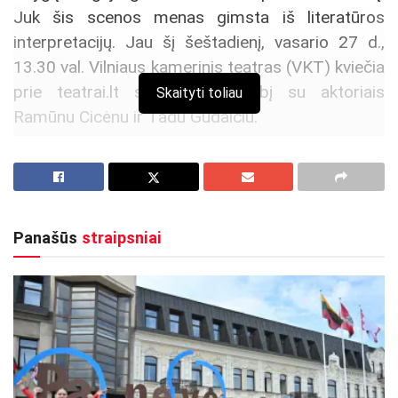
Juk šis scenos menas gimsta iš literatūros
interpretacijų. Jau šį šeštadienį, vasario 27 d.,
13.30 val. Vilniaus kamerinis teatras (VKT) kviečia
prie teatrai.lt stendo į pokalbį su aktoriais
Skaityti toliau
Ramūnu Cicėnu ir Tadu Gudaičiu.
Aktualios
naujienos
Netrukus Zarasuose – aktorinio meistriškumo
kursai su aktore Emilija Latėnaite
Panašūs
straipsniai
2026-08-08
Prasidėjo Respublikinis tapytojų pleneras
„Kėdainiai abipus Nevėžio“!
2026-08-07
Karaliai, tarnai, dievai ir plėšikai