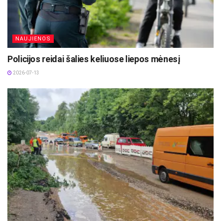
NAUJIENOS
Policijos reidai šalies keliuose liepos mėnesį
2026-07-13