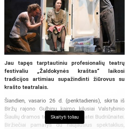
Jau tapęs tarptautiniu profesionalių teatrų
festivaliu „Žaldokynės kraštas“ laikosi
tradicijos artimiau supažindinti žiūrovus su
krašto teatralais.
Šiandien, vasario 26 d. (penktadienis), skirta iš
Biržų rajono Gulbinų kaimo kilusiai Valstybinio
Šiaulių dramos teatro aktorei Jūratei Budriūnaitei.
Skaityti toliau
Biržiečiai pamatys du naujausius spektaklius,