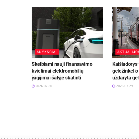
ANYKŠČIAI
AKTUALIJO
Skelbiami nauji finansavimo
Kaišiadorys
kvietimai elektromobilių
geležinkelio 
įsigijimui šalyje skatinti
uždaryta gel
2026-07-30
2026-07-29