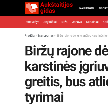
NAUJIENOS
SPORT
Panevėžys
Anykščiai
Biržai
Jonava
Kėdainiai
Kai
Pradžia
»
Transportas
»
Biržų rajone dėl gilėjančios karstinės įg
Biržų rajone dė
karstinės įgri
greitis, bus at
tyrimai