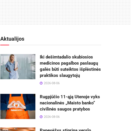
Aktualijos
Iki dešimtadalio skubiosios
medicinos pagalbos paslaugų
galės būti suteiktos išplėstinės
praktikos slaugytojų
2026-08-06
Rugpjūčio 11-ąją Utenoje vyks
nacionalinės „Maisto banko“
civilinės saugos pratybos
2026-08-06
Panevėžys stiprina verslo