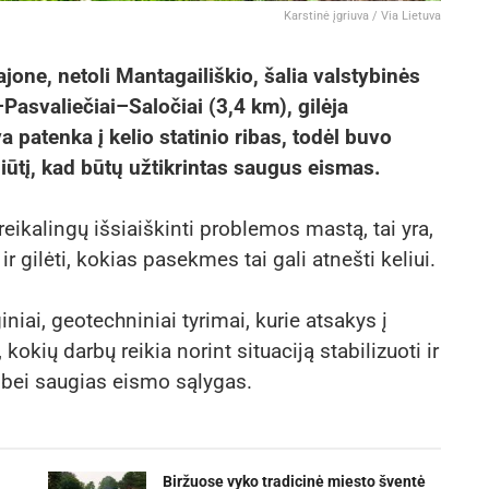
Karstinė įgriuva / Via Lietuva
jone, netoli Mantagailiškio, šalia valstybinės
Pasvaliečiai–Saločiai (3,4 km), gilėja
a patenka į kelio statinio ribas, todėl buvo
iūtį, kad būtų užtikrintas saugus eismas.
reikalingų išsiaiškinti problemos mastą, tai yra,
ir gilėti, kokias pasekmes tai gali atnešti keliui.
iniai, geotechniniai tyrimai, kurie atsakys į
kių darbų reikia norint situaciją stabilizuoti ir
 bei saugias eismo sąlygas.
Biržuose vyko tradicinė miesto šventė