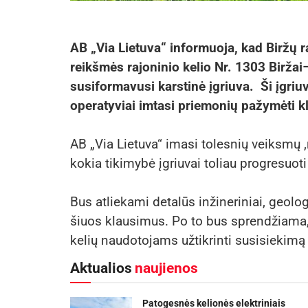
AB „Via Lietuva“ informuoja, kad Biržų ra
reikšmės rajoninio kelio Nr. 1303 Biržai–
susiformavusi karstinė įgriuva. Ši įgriuv
operatyviai imtasi priemonių pažymėti kl
AB „Via Lietuva“ imasi tolesnių veiksmų ,
kokia tikimybė įgriuvai toliau progresuoti 
Bus atliekami detalūs inžineriniai, geolog
šiuos klausimus. Po to bus sprendžiama, ko
kelių naudotojams užtikrinti susisiekimą
Aktualios
naujienos
Patogesnės kelionės elektriniais