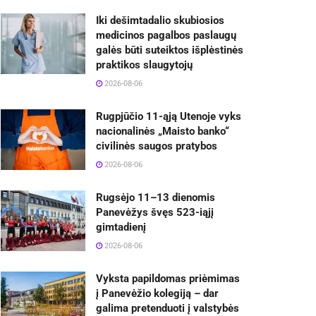
Iki dešimtadalio skubiosios
medicinos pagalbos paslaugų
galės būti suteiktos išplėstinės
praktikos slaugytojų
2026-08-06
Rugpjūčio 11-ąją Utenoje vyks
nacionalinės „Maisto banko“
civilinės saugos pratybos
2026-08-06
Rugsėjo 11–13 dienomis
Panevėžys švęs 523-iąjį
gimtadienį
2026-08-06
Vyksta papildomas priėmimas
į Panevėžio kolegiją – dar
galima pretenduoti į valstybės