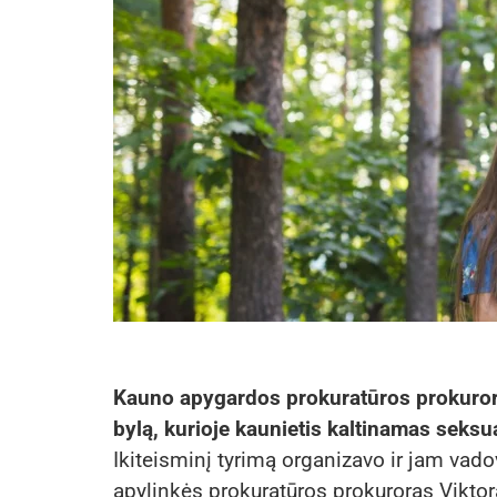
Kauno apygardos prokuratūros prokuror
bylą, kurioje kaunietis kaltinamas seksu
Ikiteisminį tyrimą organizavo ir jam va
apylinkės prokuratūros prokuroras Viktor