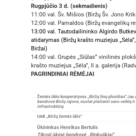
Rugpjūčio 3 d. (sekmadienis)
11:00 val. Šv. Mišios (Biržų Šv. Jono Krik
12:00 val. Pamaldos (Biržų evangelikų re
13:00 val. Tautodailininko Algirdo Butke
atidarymas (Biržų krašto muziejus „Sėla”, 
Biržai)
14:00 val. Grupės „Siūlas” vinilinės plok
krašto muziejus „Sėla”, II a. galerija (Radvi
PAGRINDINIAI RĖMĖJAI
Žemės ūkio kooperatyvas „Biržų linų pluoštas“
Jau 
bendrovė Biržų rajone, nuolat plečianti savo veiklą ir
infrastruktūrą.
UAB „Biržų žemės ūkis“
Ūkininkas Henrikas Bertulis
Tikroji ūkinė bendrovė „Rinkuškiai“