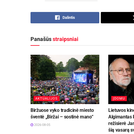
Dalintis
Panašūs
straipsniai
AKTUALIJOS
ĮDOMU
Biržuose vyko tradicinė miesto
Lietuvos kin
šventė „Biržai – sostinė mano“
Algimantas P
režisierė Ja
2026-08-05
šią vasarą 