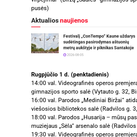
pusės)
Aktualios
naujienos
Festivalį „ConTempo“ Kaune uždarys
sudėtingas pasirodymas aštuonių
metrų aukštyje ir piknikas Santakoje
2026-08-05
Rugpjūčio 1 d. (penktadienis)
14:00 val. Videografinės operos premjera
gimnazijos sporto salė (Vytauto g. 32, Bi
16:00 val. Parodos „Mediniai Biržai“ atid
viešosios bibliotekos salė (Radvilos g. 3,
18:00 val. Parodos „Husarija – mūsų pas
muziejaus „Sėla“ arsenalo salė (Radvilos g
19:30 val. Videografinės operos premjera