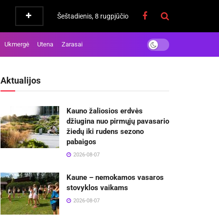
Šeštadienis, 8 rugpjūčio
Ukmergė
Utena
Zarasai
Aktualijos
Kauno žaliosios erdvės
džiugina nuo pirmųjų pavasario
žiedų iki rudens sezono
pabaigos
2026-08-07
Kaune – nemokamos vasaros
stovyklos vaikams
2026-08-07