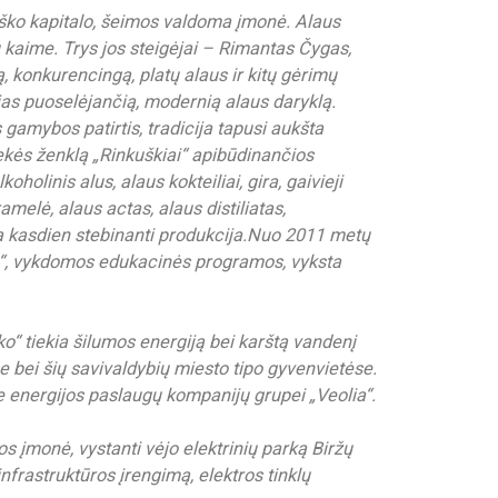
viško kapitalo, šeimos valdoma įmonė. Alaus
ų kaime. Trys jos steigėjai – Rimantas Čygas,
ą, konkurencingą, platų alaus ir kitų gėrimų
ijas puoselėjančią, modernią alaus daryklą.
gamybos patirtis, tradicija tapusi aukšta
rekės ženklą „Rinkuškiai“ apibūdinančios
holinis alus, alaus kokteiliai, gira, gaivieji
amelė, alaus actas, alaus distiliatas,
ta kasdien stebinanti produkcija.
Nuo 2011 metų
as“, vykdomos edukacinės programos, vyksta
ko“ tiekia šilumos energiją bei karštą vandenį
e bei šių savivaldybių miesto tipo gyvenvietėse.
je energijos paslaugų kompanijų grupei „Veolia“.
s įmonė, vystanti vėjo elektrinių parką Biržų
 infrastruktūros įrengimą, elektros tinklų