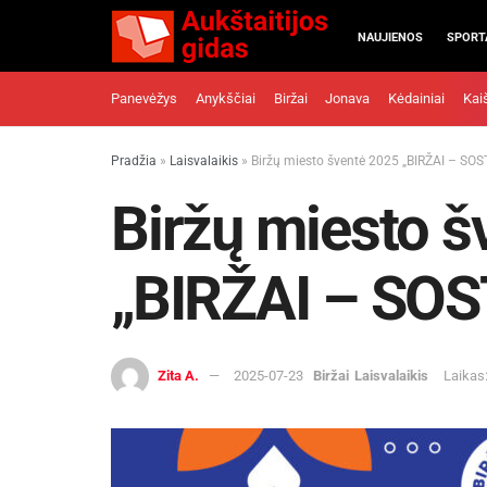
NAUJIENOS
SPORT
Panevėžys
Anykščiai
Biržai
Jonava
Kėdainiai
Kai
Pradžia
»
Laisvalaikis
»
Biržų miesto šventė 2025 „BIRŽAI – S
Biržų miesto š
„BIRŽAI – SO
Zita A.
2025-07-23
Biržai
Laisvalaikis
Laikas