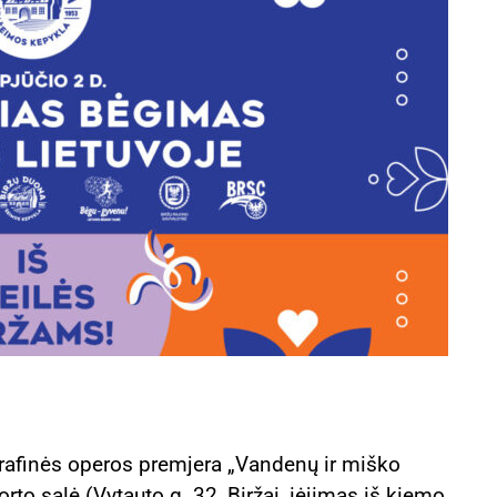
ografinės operos premjera „Vandenų ir miško
rto salė (Vytauto g. 32, Biržai, įėjimas iš kiemo