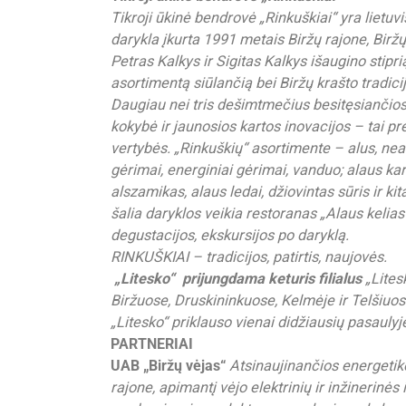
Tikroji ūkinė bendrovė „Rinkuškiai“ yra lietu
darykla įkurta 1991 metais Biržų rajone, Birž
Petras Kalkys ir Sigitas Kalkys išaugino stipri
asortimentą siūlančią bei Biržų krašto tradic
Daugiau nei tris dešimtmečius besitęsiančios 
kokybė ir jaunosios kartos inovacijos – tai p
vertybės.
„Rinkuškių“ asortimente – alus, nealko
gėrimai, energiniai gėrimai, vanduo; alaus kar
alszamikas, alaus ledai, džiovintas sūris ir ki
šalia daryklos veikia restoranas „Alaus keli
degustacijos, ekskursijos po daryklą.
RINKUŠKIAI – tradicijos, patirtis, naujovės.
„Litesko“ prijungdama keturis filialus
„Lites
Biržuose, Druskininkuose, Kelmėje ir Telšiuos
„Litesko“ priklauso vienai didžiausių pasauly
PARTNERIAI
UAB „Biržų vėjas“
Atsinaujinančios energetiko
rajone, apimantį vėjo elektrinių ir inžinerinės