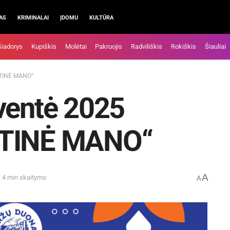
AS
KRIMINALAI
ĮDOMU
KULTŪRA
šiadorys
Kupiškis
Molėtai
Pakruojis
Radviliškis
Rokiškis
Šiauliai
OSTINĖ MANO“
ventė 2025
STINĖ MANO“
A
: 4 min skaitymo
A