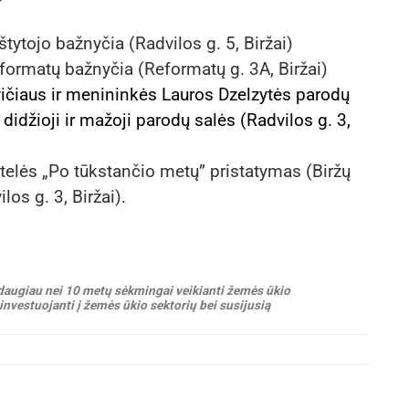
štytojo bažnyčia (Radvilos g. 5, Biržai)
formatų bažnyčia (Reformatų g. 3A, Biržai)
vičiaus ir menininkės Lauros Dzelzytės parodų
didžioji ir mažoji parodų salės (Radvilos g. 3,
štelės „Po tūkstančio metų” pristatymas (Biržų
los g. 3, Biržai).
daugiau nei 10 metų sėkmingai veikianti žemės ūkio
 investuojanti į žemės ūkio sektorių bei susijusią