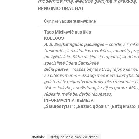
modernizavimą, elektros gamybą ir prekybą.
RENGINIO DRAUGAI
Ūkininkė Vaidutė Stankevičienė
Tado Micikevičiaus ūkis
KOLEGOS
A. S. Sveikatingumo paslaugos
– sportinis ir rek
treniruotės, individualios mankštos, mankštų p
mažyliais ir kt. Dirba du kineziterapeutai, Andrius i
specialistė Odeta Samukaitė.
Bičių paštas
– mažas bitynas Biržų rajono kaime. B
su bitėmis mums – džiaugsmas ir atsakomybė. Ste
galėtumėte mėgautis natūraliu, tikru medumi – tie
tikime: kokybę, nuoširdumą ir ryšį su gamta. Mūsų
rūpestis, meilė bei darbo rezultatas.
INFORMACINIAI RĖMĖJAI
„
Šiaurės rytai
“
;
„
Biržiečių žodis
“
(Biržų krašto la
Šaltinis:
Biržų rajono savivaldybė