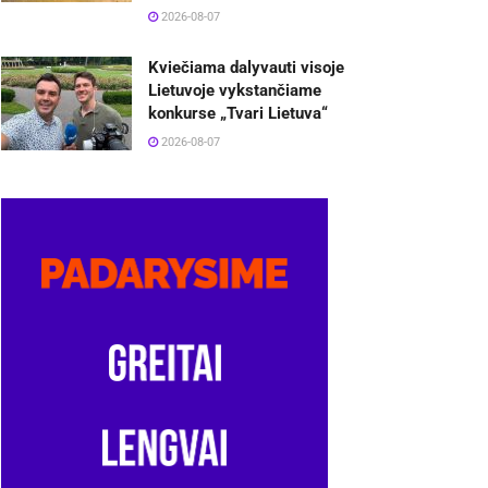
2026-08-07
Kviečiama dalyvauti visoje
Lietuvoje vykstančiame
konkurse „Tvari Lietuva“
2026-08-07