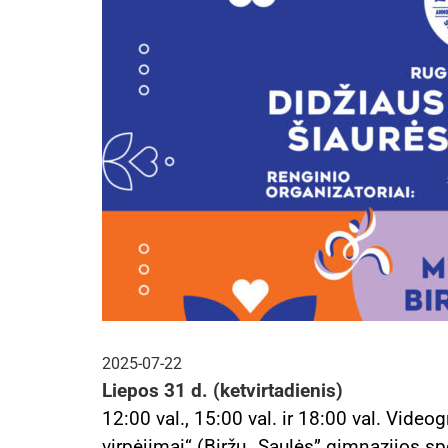
2025-07-22
Liepos 31 d. (ketvirtadienis)
12:00 val., 15:00 val. ir 18:00 val. Vide
virpėjimai“ (Biržų „Saulės” gimnazijos spo