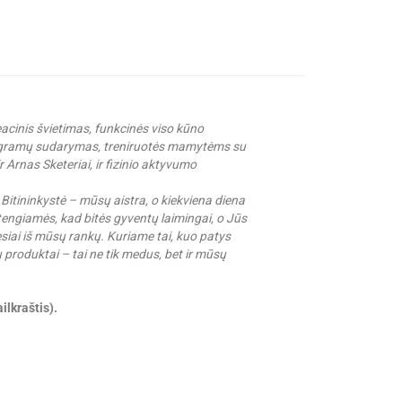
reacinis švietimas, funkcinės viso kūno
rogramų sudarymas, treniruotės mamytėms su
r Arnas Sketeriai, ir fizinio aktyvumo
itininkystė – mūsų aistra, o kiekviena diena
ngiamės, kad bitės gyventų laimingai, o Jūs
siai iš mūsų rankų. Kuriame tai, kuo patys
 produktai – tai ne tik medus, bet ir mūsų
ilkraštis).