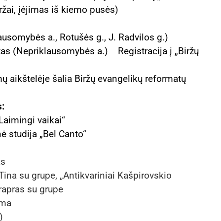
ržai, įėjimas iš kiemo pusės)
ausomybės a., Rotušės g., J. Radvilos g.)
rtas (Nepriklausomybės a.)
Registracija į „Biržų
ų aikštelėje šalia Biržų evangelikų reformatų
s:
Laimingi vaikai“
ė studija „Bel Canto“
as
Tina su grupe, „Antikvariniai Kašpirovskio
Prapras su grupe
ama
)