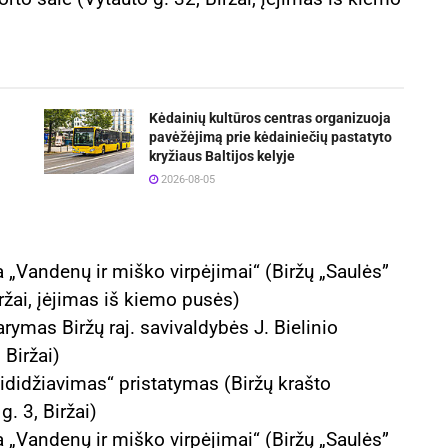
Kėdainių kultūros centras organizuoja
pavėžėjimą prie kėdainiečių pastatyto
kryžiaus Baltijos kelyje
2026-08-05
 „Vandenų ir miško virpėjimai“ (Biržų „Saulės”
ržai, įėjimas iš kiemo pusės)
arymas Biržų raj. savivaldybės J. Bielinio
 Biržai)
ididžiavimas“ pristatymas (Biržų krašto
. 3, Biržai)
 „Vandenų ir miško virpėjimai“ (Biržų „Saulės”