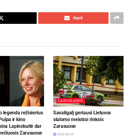
Siųsti
LAISVALAIKIS
o legenda režisierius
Savaitgalį geriausi Lietuvos
uipa ir kino
slalomo meistrai rinksis
nina Lapinskaitė dar
Zarasuose
svečiuosis Zarasuose
2026-08-04