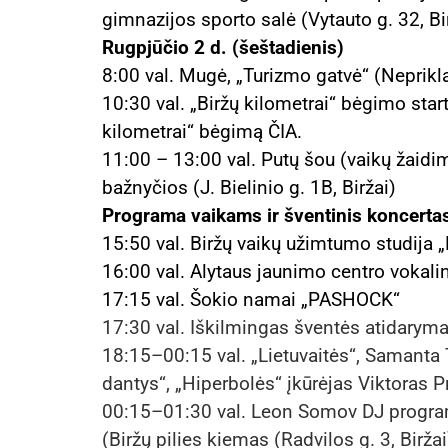
gimnazijos sporto salė (Vytauto g. 32, Bi
Rugpjūčio 2 d. (šeštadienis)
8:00 val. Mugė, „Turizmo gatvė“ (Neprikl
10:30 val. „Biržų kilometrai“ bėgimo sta
kilometrai“ bėgimą ČIA.
11:00 – 13:00 val. Putų šou (vaikų žaidim
bažnyčios (J. Bielinio g. 1B, Biržai)
Programa vaikams ir šventinis koncerta
15:50 val. Biržų vaikų užimtumo studija „
16:00 val. Alytaus jaunimo centro vokalin
17:15 val. Šokio namai „PASHOCK“
17:30 val. Iškilmingas šventės atidarym
18:15–00:15 val. „Lietuvaitės“, Samanta 
dantys“, „Hiperbolės“ įkūrėjas Viktoras 
00:15–01:30 val. Leon Somov DJ progr
(Biržų pilies kiemas (Radvilos g. 3, Biržai