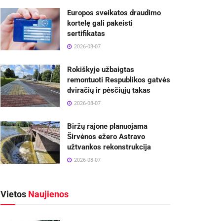
Europos sveikatos draudimo
kortelę gali pakeisti
sertifikatas
2026-08-07
Rokiškyje užbaigtas
remontuoti Respublikos gatvės
dviračių ir pėsčiųjų takas
2026-08-07
Biržų rajone planuojama
Širvėnos ežero Astravo
užtvankos rekonstrukcija
2026-08-07
Vietos
Naujienos