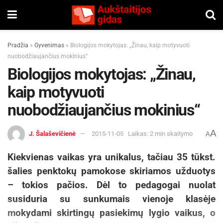
Pradžia
»
Gyvenimas
»
Biologijos mokytojas: „Žinau, kaip motyvuoti
nuobodžiaujančius mokinius“
Biologijos mokytojas: „Žinau,
kaip motyvuoti
nuobodžiaujančius mokinius“
A
J. Šalaševičienė
2015-11-05
Laikas: 2 min skaitymo
A
Kiekvienas vaikas yra unikalus, tačiau 35 tūkst.
šalies penktokų pamokose skiriamos užduotys
– tokios pačios. Dėl to pedagogai nuolat
susiduria su sunkumais vienoje klasėje
mokydami skirtingų pasiekimų lygio vaikus, o