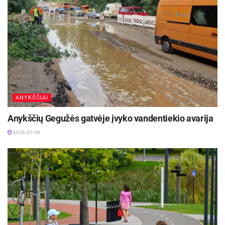
ANYKŠČIAI
Anykščių Gegužės gatvėje įvyko vandentiekio avarija
2026-07-08