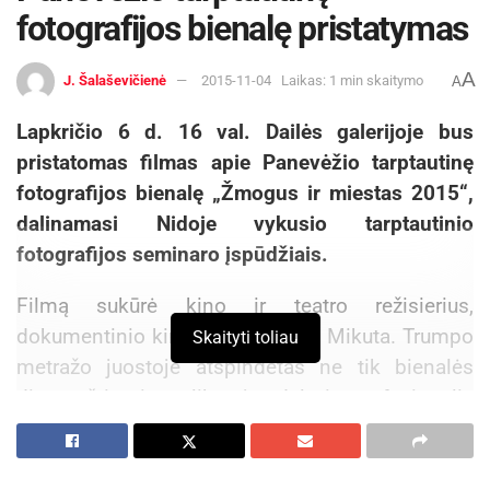
fotografijos bienalę pristatymas
A
J. Šalaševičienė
2015-11-04
Laikas: 1 min skaitymo
A
Lapkričio 6 d. 16 val. Dailės galerijoje bus
pristatomas filmas apie Panevėžio tarptautinę
fotografijos bienalę „Žmogus ir miestas 2015“,
dalinamasi Nidoje vykusio tarptautinio
fotografijos seminaro įspūdžiais.
Filmą sukūrė kino ir teatro režisierius,
dokumentinio kino kūrėjas Linas Mikuta. Trumpo
Skaityti toliau
metražo juostoje atspindėtas ne tik bienalės
dienoraštis, vienuolikos jos dalyvių, profesionalių
Lietuvos, Lenkijos ir Bulgarijos fotografų
kūrybinių dirbtuvių įkarštis, bet ir platus bienalės
renginių, paskaitų, parodų pristatymų, autorinių