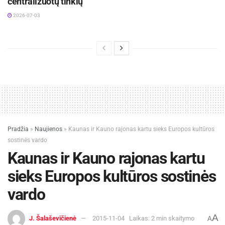
centralizuotų tinklų
2026-07-03
Pradžia
»
Naujienos
»
Kaunas ir Kauno rajonas kartu sieks Europos kultūros
sostinės vardo
Kaunas ir Kauno rajonas kartu
sieks Europos kultūros sostinės
vardo
A
J. Šalaševičienė
2015-11-04
Laikas: 2 min skaitymo
A