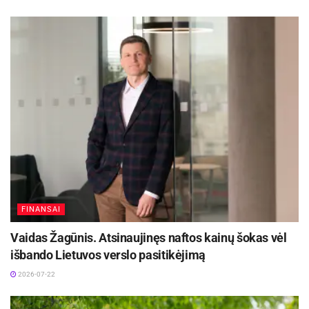
naujasis Panevėžio fotografijos galerijos parodų
kuratorius Sigitas Laurinavičius.
Ryšių su visuomene skyriaus ir Dailės galerijos
inf.
FINANSAI
Vaidas Žagūnis. Atsinaujinęs naftos kainų šokas vėl
išbando Lietuvos verslo pasitikėjimą
2026-07-22