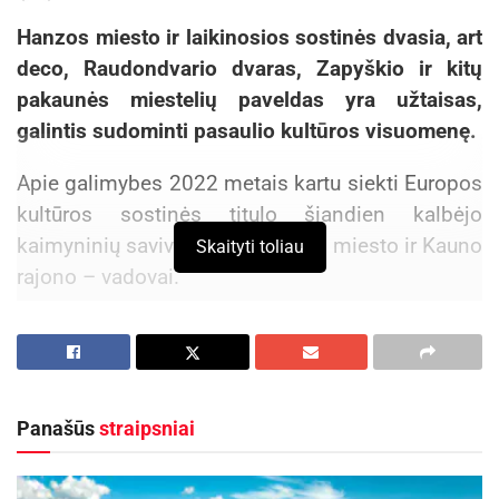
Hanzos miesto ir laikinosios sostinės dvasia, art
deco, Raudondvario dvaras, Zapyškio ir kitų
pakaunės miestelių paveldas yra užtaisas,
galintis sudominti pasaulio kultūros visuomenę.
Apie galimybes 2022 metais kartu siekti Europos
kultūros sostinės titulo šiandien kalbėjo
kaimyninių savivaldybių – Kauno miesto ir Kauno
Skaityti toliau
rajono – vadovai.
„Yra du administraciniai vienetai, tačiau istoriškai
jie sudaro vientisą Didijį Kauną, todėl turime
galvoti apie čia gyvenančius žmones ir kuo
geriau panaudoti mūsų krašto privalumus“, –
Panašūs
straipsniai
kalbėjo Kauno rajono savivaldybės meras
Valerijus Makūnas.