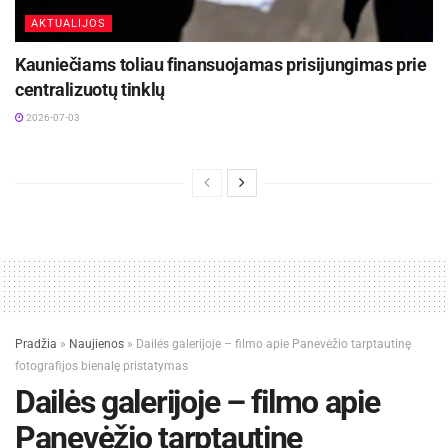
AKTUALIJOS
Kauniečiams toliau finansuojamas prisijungimas prie
centralizuotų tinklų
2026-07-03
Pradžia
»
Naujienos
»
Dailės galerijoje – filmo apie Panevėžio tarptautinę
fotografijos bienalę pristatymas
Dailės galerijoje – filmo apie
Panevėžio tarptautinę