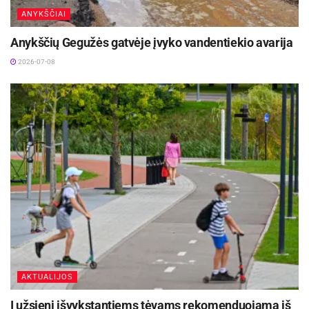
ANYKŠČIAI
Anykščių Gegužės gatvėje įvyko vandentiekio avarija
2026-07-08
AKTUALIJOS
Į užsienį išvykstantiems tėvams rekomenduojama iš