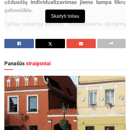
užduočių individualizavimas jiems tampa tikru
galvosūkiu.
Skaityti toliau
Tačiau situacija keičiasi: moksleiviams skiriamų
užduočių diferencijavimą palengvina nauja
mokymo priemonė – elektroninės pratybos EMA.
Šiais mokslo metais įdiegtą naujovę jau išbandė
3400 mokytojų iš 780 šalies mokyklų.
Panašūs
straipsniai
EMA – tai skaitmeniniu arba popieriniu formatu
pateikiamos pratybos, skirtos 5 klasės
moksleiviams, leidžiančios pedagogams vienoje
klasėje efektyviai mokyti skirtingų gebėjimų ir
pasiekimų turinčius vaikus.
Kadangi moksleiviai į 5-tą klasę dažnai susirenka
iš skirtingų pradinių mokyklų, pratybų sudėtinė