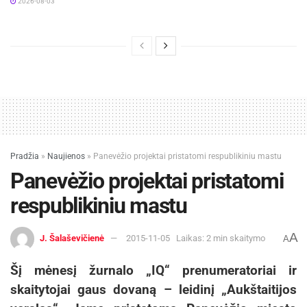
2026-08-03
Pradžia
»
Naujienos
»
Panevėžio projektai pristatomi respublikiniu mastu
Panevėžio projektai pristatomi
respublikiniu mastu
A
J. Šalaševičienė
2015-11-05
Laikas: 2 min skaitymo
A
Šį mėnesį žurnalo „IQ“ prenumeratoriai ir
skaitytojai gaus dovaną – leidinį „Aukštaitijos