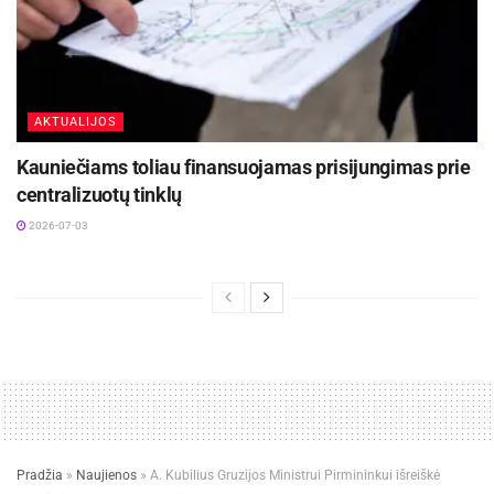
AKTUALIJOS
Kauniečiams toliau finansuojamas prisijungimas prie
centralizuotų tinklų
2026-07-03
Pradžia
»
Naujienos
»
A. Kubilius Gruzijos Ministrui Pirmininkui išreiškė