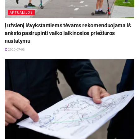
AKTUALIJOS
Į užsienį išvykstantiems tėvams rekomenduojama iš
anksto pasirūpinti vaiko laikinosios priežiūros
nustatymu
2026-07-03