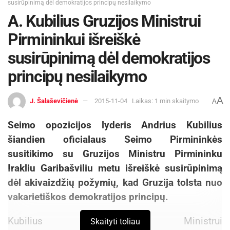
susirūpinimą dėl demokratijos principų nesilaikymo
A. Kubilius Gruzijos Ministrui
Pirmininkui išreiškė
susirūpinimą dėl demokratijos
principų nesilaikymo
A
J. Šalaševičienė
2015-11-04
Laikas: 1 min skaitymo
A
Seimo opozicijos lyderis Andrius Kubilius
šiandien oficialaus Seimo Pirmininkės
susitikimo su Gruzijos Ministru Pirmininku
Irakliu Garibašviliu metu išreiškė susirūpinimą
dėl akivaizdžių požymių, kad Gruzija tolsta nuo
vakarietiškos demokratijos principų.
Kubilius Gruzijos Ministrui
Skaityti toliau