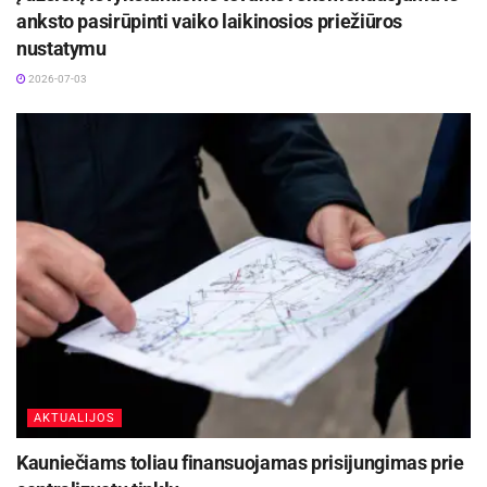
anksto pasirūpinti vaiko laikinosios priežiūros
nustatymu
2026-07-03
AKTUALIJOS
Kauniečiams toliau finansuojamas prisijungimas prie