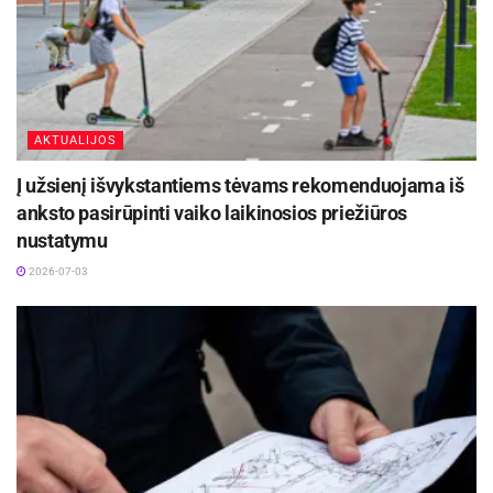
AKTUALIJOS
Į užsienį išvykstantiems tėvams rekomenduojama iš
anksto pasirūpinti vaiko laikinosios priežiūros
nustatymu
2026-07-03