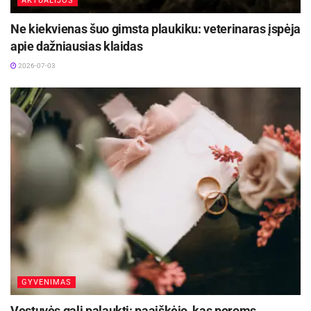
AKTUALIJOS
Ne kiekvienas šuo gimsta plaukiku: veterinaras įspėja
apie dažniausias klaidas
2026-07-03
GYVENIMAS
Vestuvės gali palaukti: paaiškėjo, kas poroms