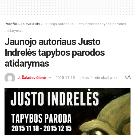
Pradžia
»
Laisvalaikis
»
Jaunojo autoriaus Justo Indrelės tapybos parodos
atidarymas
Jaunojo autoriaus Justo
Indrelės tapybos parodos
atidarymas
A
J. Šalaševičienė
2015-11-15
Laikas: 1 min skaitymo
A