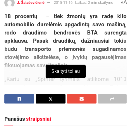
A
J. Šalaševičienė
2015-11-16
Laikas: 2 min skaitymo
A
18 procentų
–
tiek žmonių yra radę kito
automobilio durelėmis apgadintą savo mašiną,
rodo draudimo bendrovės BTA surengta
apklausa. Pasak draudikų, dažniausiai tokiu
būdu transporto priemonės sugadinamos
stovėjimo aikštelėse, o įvykių pagausėjimas
fiksuojamas savaitgaliais.
Skaityti toliau
„Kartu su „Spinter tyrimais“ atlikome 1013
gyventojų apklausą iš visos Lietuvos. Tyrimo
rezultatai parodė, kad beveik penktadaliui
respondentų yra tekę rasti kito automobilio
durelėmis apgadintą mašiną. Tokių atvejų ypač
Panašūs
straipsniai
padaugėja savaitgaliais. Žmonės masiškai
vyksta į prekybos centrus apsipirkti, dėl