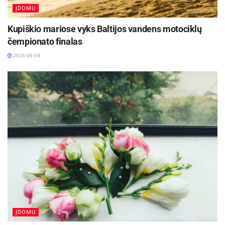
ĮDOMU
Kupiškio mariose vyks Baltijos vandens motociklų
čempionato finalas
2026-08-04
ĮDOMU