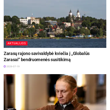
AKTUALIJOS
Zarasų rajono savivaldybė kviečia į „Globalūs
Zarasai“ bendruomenės susitikimą
2026-07-19