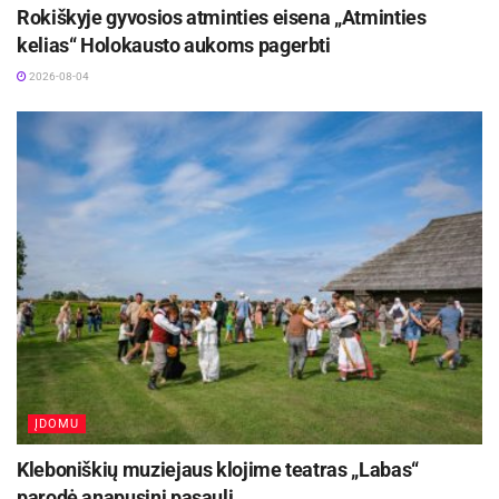
Rokiškyje gyvosios atminties eisena „Atminties
kelias“ Holokausto aukoms pagerbti
2026-08-04
ĮDOMU
Kleboniškių muziejaus klojime teatras „Labas“
parodė anapusinį pasaulį