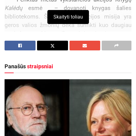
Kalėdų
esmė – dovanoti knygas šalies
bibliotekoms. Šiais metais akcijos misija yra
Skaityti toliau
geros valios žmonių dėka surinkti kuo daugiau
naujų knygų, skirtų
vaikams ir jaunimui.
Aktualios
naujienos
Kauno rajone, Čekiškėje vyks 2028 metų Europos
Panašūs
straipsniai
ir pasaulio greičio automodelių čempionatas
2026-08-07
Festivalį „ConTempo“ Kaune uždarys sudėtingas
pasirodymas aštuonių metrų aukštyje ir piknikas
Santakoje
2026-08-05
Mieli biržiečiai ir rajono gyventojai,
Knygų
Kalėdų
akcija vyksta
nuo lapkričio 16 d. iki