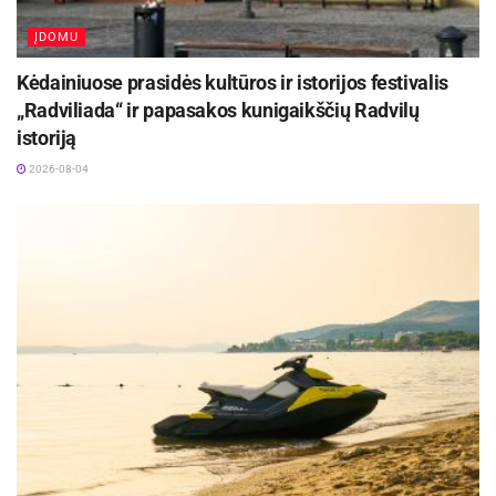
ĮDOMU
Kėdainiuose prasidės kultūros ir istorijos festivalis
„Radviliada“ ir papasakos kunigaikščių Radvilų
istoriją
2026-08-04