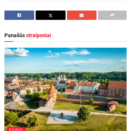
jam pavesta kuruoti institucijos veiklos sritis,
nesusijusias su mokesčių mokėtojų kontrole.
Aktualios
naujienos
Panašūs
straipsniai
DHL perka „Venipak“ grupę: stiprins pozicijas
Baltijos šalyse
2026-07-28
Europos Sąjungos sankcijos „Mere“ tinklo
savininkams: ekonominio saugumo ir solidarumo
su Ukraina užtikrinimas
2026-07-25
„Gerbiame Kauno AVMI viršininko pavaduotojo
G. Muzniko apsisprendimą pasitraukti iš
laikinojo vadovo pareigų, visuomenėje kilus
klausimams dėl jo apsilankymo privataus
KAUNAS