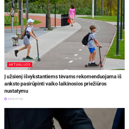
AKTUALIJOS
Į užsienį išvykstantiems tėvams rekomenduojama iš
anksto pasirūpinti vaiko laikinosios priežiūros
nustatymu
2026-07-03