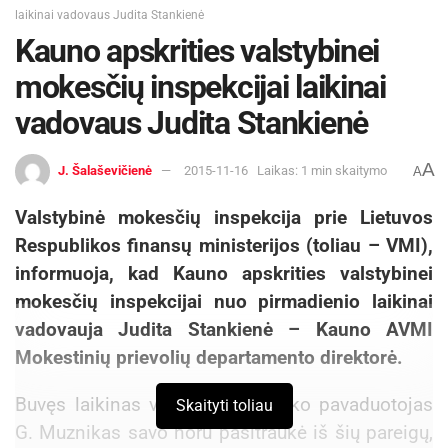
laikinai vadovaus Judita Stankienė
Kauno apskrities valstybinei
mokesčių inspekcijai laikinai
vadovaus Judita Stankienė
A
J. Šalaševičienė
2015-11-16
Laikas: 1 min skaitymo
A
Valstybinė mokesčių inspekcija prie Lietuvos
Respublikos finansų ministerijos (toliau – VMI),
informuoja, kad Kauno apskrities valstybinei
mokesčių inspekcijai nuo pirmadienio laikinai
vadovauja Judita Stankienė – Kauno AVMI
Mokestinių prievolių departamento direktorė.
Buvęs laikinas vadovas viršininko pavaduotojas
Skaityti toliau
G. Muznikas savo noru pasitraukė iš šių pareigų,