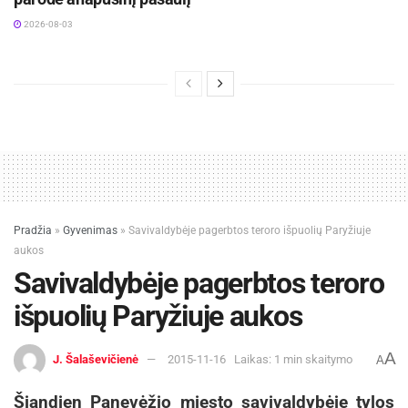
2026-08-03
Pradžia
»
Gyvenimas
»
Savivaldybėje pagerbtos teroro išpuolių Paryžiuje
aukos
Savivaldybėje pagerbtos teroro
išpuolių Paryžiuje aukos
A
J. Šalaševičienė
2015-11-16
Laikas: 1 min skaitymo
A
Šiandien Panevėžio miesto savivaldybėje tylos