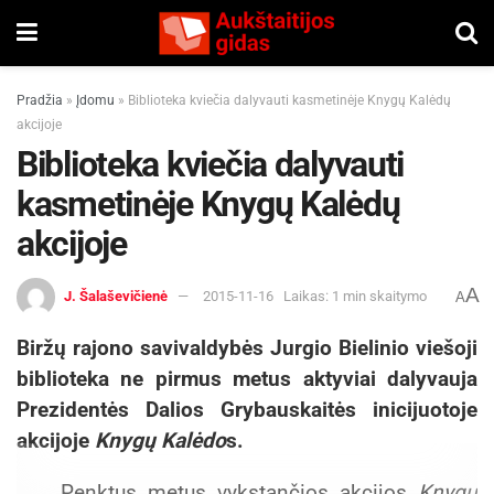
Pradžia
»
Įdomu
»
Biblioteka kviečia dalyvauti kasmetinėje Knygų Kalėdų
akcijoje
Biblioteka kviečia dalyvauti
kasmetinėje Knygų Kalėdų
akcijoje
A
J. Šalaševičienė
2015-11-16
Laikas: 1 min skaitymo
A
Biržų rajono savivaldybės Jurgio Bielinio viešoji
biblioteka ne pirmus metus aktyviai dalyvauja
Prezidentės Dalios Grybauskaitės inicijuotoje
akcijoje
Knygų Kalėdo
s.
Penktus metus vykstančios akcijos
Knygų