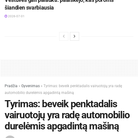
šiandien svarbiausia
2026-07-01
Pradžia
»
Gyvenimas
»
Tyrimas: beveik penktadalis vairuotojų yra radę
automobilio durelėmis apgadintą mašiną
Tyrimas: beveik penktadalis
vairuotojų yra radę automobilio
durelėmis apgadintą mašiną