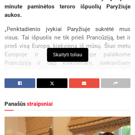
minute paminėtos teroro išpuolių Paryžiuje
aukos.
„Penktadienio įvykiai Paryžiuje sukrėtė mus
visus. Tai išpuolis ne tik prieš Prancūziją, bet ir
prieš visą Europą, kiekvieną iš mūsų. Šiuo metu
Europoje ir visame pasaulyje palaikome
Skaityti toliau
Prancūziją ir taip kiekvienam, siekiančiam
įbauginti, dar kartą parodome, kad esame stiprūs,
nes vieningi“, – sakė Savivaldybės
administracijos direktorius Tomas Jukna.
Panašūs
straipsniai
Aktualios
naujienos
Jonavos ligoninėje gimė 300-asis šių metų
kūdikis
2026-08-04