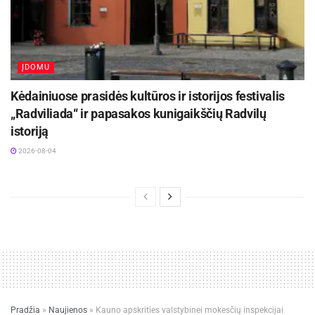
ĮDOMU
Kėdainiuose prasidės kultūros ir istorijos festivalis
„Radviliada“ ir papasakos kunigaikščių Radvilų
istoriją
2026-08-04
Pradžia
»
Naujienos
»
Kauno apskrities valstybinei mokesčių inspekcijai