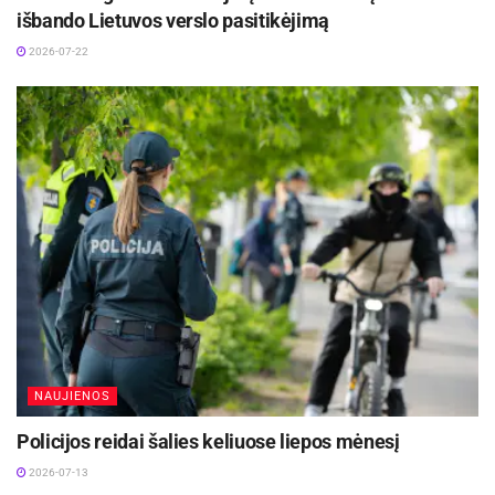
principų.
išbando Lietuvos verslo pasitikėjimą
2026-07-22
NAUJIENOS
Policijos reidai šalies keliuose liepos mėnesį
2026-07-13