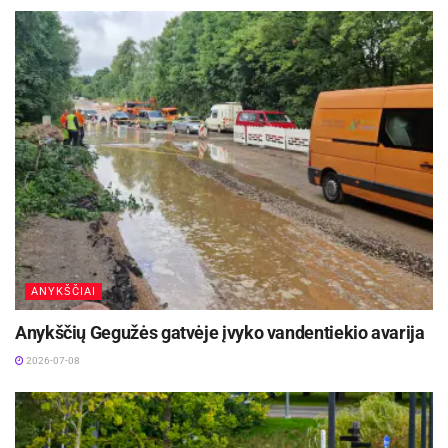
ANYKŠČIAI
Anykščių Gegužės gatvėje įvyko vandentiekio avarija
2026-07-08