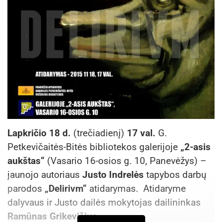
Lapkričio 18 d.
(trečiadienį)
17 val.
G.
Petkevičaitės-Bitės bibliotekos galerijoje
„2-asis
aukštas“
(Vasario 16-osios g. 10, Panevėžys) –
jaunojo autoriaus
Justo Indrelės
tapybos darbų
parodos
„Delirivm“
atidarymas. Atidaryme
dalyvaus ir Justo dailės mokytojas dailininkas
Ramūnas Grikevičius
.