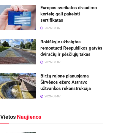
Europos sveikatos draudimo
kortelę gali pakeisti
sertifikatas
2026-08-07
Rokiškyje užbaigtas
remontuoti Respublikos gatvės
dviračių ir pėsčiųjų takas
2026-08-07
Biržų rajone planuojama
Širvėnos ežero Astravo
užtvankos rekonstrukcija
2026-08-07
Vietos
Naujienos