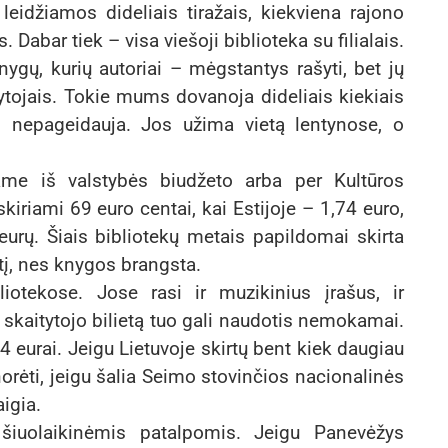
leidžiamos dideliais tiražais, kiekviena rajono
Dabar tiek – visa viešoji biblioteka su filialais.
gų, kurių autoriai – mėgstantys rašyti, bet jų
ytojais. Tokie mums dovanoja dideliais kiekiais
ai nepageidauja. Jos užima vietą lentynose, o
e iš valstybės biudžeto arba per Kultūros
kiriami 69 euro centai, kai Estijoje – 1,74 euro,
urų. Šiais bibliotekų metais papildomai skirta
tį, nes knygos brangsta.
liotekose. Jose rasi ir muzikinius įrašus, ir
 skaitytojo bilietą tuo gali naudotis nemokamai.
 eurai. Jeigu Lietuvoje skirtų bent kiek daugiau
 norėti, jeigu šalia Seimo stovinčios nacionalinės
igia.
ir šiuolaikinėmis patalpomis. Jeigu Panevėžys