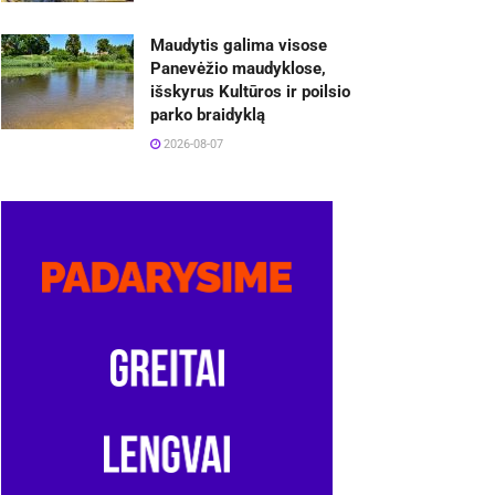
Maudytis galima visose
Panevėžio maudyklose,
išskyrus Kultūros ir poilsio
parko braidyklą
2026-08-07