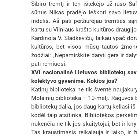
Sibiro tremtį ir ten ištekėjo už ruso 
sūnus Nikas pradėjo ieškoti savo liet
indėlis. Aš pati peržiūrėjau tremties są
kartu su Vilniaus krašto kultūros draugijos
Kardinolą V. Sladkevičių laikau ypač doru,
kultūros, bet visos mūsų tautos žmonė
žodžiai: „Nepamirškite daryti gera ir dalyt
pati remiuosi.
XVI nacionalinė Lietuvos bibliotekų s
kolektyvo gyvenime. Kokios jos?
Katinų biblioteka ne tik šventė naujakur
Molainių biblioteka – 10-metį. Raguvos b
bibliotekų dalia, jos daug kartų keliasi iš
kodėl taip atsitinka. Bibliotekos perkėlim
nukenčia ne tik jos skaitytojai, bet ir kn
Tas kraustimasis reikalauja ir laiko, ir 