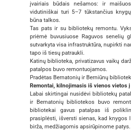
įvairiais būdais nešamos: ir maišuos
vidutiniškai turi 5–7 tūkstančius knyg
būna talkos.
Tas pats ir su bibliotekų remontu. Vyks
priėmė buvusiuose Raguvos senelių g
sutvarkyta visa infrastruktūra, nupirkti n
tapo iš tiesų patraukli.
Katinų biblioteka, privatizavus vaikų dar
patalpos buvo remontuojamos.
Pradėtas Bernatonių ir Berniūnų bibliote
Remontai, kilnojimasis iš vienos vietos į 
Labai skirtingai nusidėvi bibliotekų pa
ir Bernatonių bibliotekos buvo remont
bibliotekai gavus patalpas iš polik
prasiplėsti, išversti sienas, kad knygos 
birža, medžiagomis apsirūpinome patys.