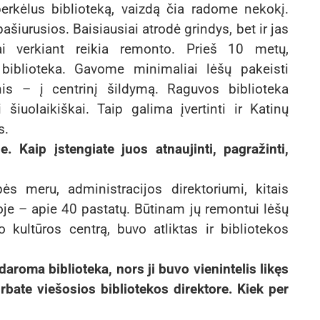
erkėlus biblioteką, vaizdą čia radome nekokį.
ašiurusios. Baisiausiai atrodė grindys, bet ir jas
ai verkiant reikia remonto. Prieš 10 metų,
 biblioteka. Gavome minimaliai lėšų pakeisti
s – į centrinį šildymą. Raguvos biblioteka
 šiuolaikiškai. Taip galima įvertinti ir Katinų
s.
ne. Kaip įstengiate juos atnaujinti, pagražinti,
ės meru, administracijos direktoriumi, kitais
ioje – apie 40 pastatų. Būtinam jų remontui lėšų
kultūros centrą, buvo atliktas ir bibliotekos
daroma biblioteka, nors ji buvo vienintelis likęs
rbate viešosios bibliotekos direktore. Kiek per