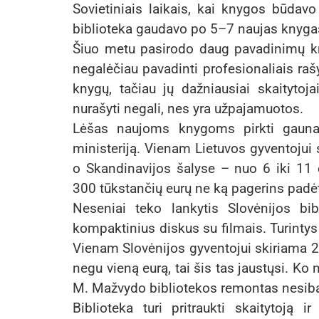
Sovietiniais laikais, kai knygos būdavo 
biblioteka gaudavo po 5–7 naujas knygas. 
Šiuo metu pasirodo daug pavadinimų kny
negalėčiau pavadinti profesionaliais raš
knygų, tačiau jų dažniausiai skaitytoj
nurašyti negali, nes yra užpajamuotos.
Lėšas naujoms knygoms pirkti gaunam
ministeriją. Vienam Lietuvos gyventojui s
o Skandinavijos šalyse – nuo 6 iki 11 e
300 tūkstančių eurų ne ką pagerins padė
Neseniai teko lankytis Slovėnijos bib
kompaktinius diskus su filmais. Turintys
Vienam Slovėnijos gyventojui skiriama 24
negu vieną eurą, tai šis tas jaustųsi. Ko
M. Mažvydo bibliotekos remontas nesiba
Biblioteka turi pritraukti skaitytoją 