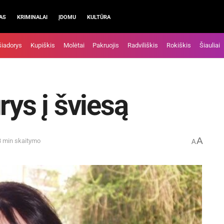
AS
KRIMINALAI
ĮDOMU
KULTŪRA
šiadorys
Kupiškis
Molėtai
Pakruojis
Radviliškis
Rokiškis
Šiauliai
rys į šviesą
A
8 min skaitymo
A