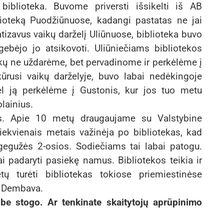
biblioteka. Buvome priversti išsikelti iš AB
ioteką Puodžiūnuose, kadangi pastatas ne jai
atizavus vaikų darželį Uliūnuose, biblioteka buvo
ebėjo jo atsikovoti. Uliūniečiams bibliotekos
tekų ne uždarėme, bet pervadinome ir perkėlėme į
ikūrusi vaikų darželyje, buvo labai nedėkingoje
ėl ją perkėlėme į Gustonis, kur jos tuo metu
lainius.
os. Apie 10 metų draugaujame su Valstybine
iekvienais metais važinėja po bibliotekas, kad
gegužės 2-osios. Sodiečiams tai labai patogu.
tai padaryti pasiekę namus. Bibliotekos teikia ir
ų turėti bibliotekas tokiose priemiestinėse
r Dembava.
be stogo. Ar tenkinate skaitytojų aprūpinimo