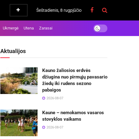
Šeštadienis, 8 rugpjūčio
Ukmergė
Utena
Zarasai
Aktualijos
Kauno žaliosios erdvės
džiugina nuo pirmųjų pavasario
žiedų iki rudens sezono
pabaigos
2026-08-07
Kaune – nemokamos vasaros
stovyklos vaikams
2026-08-07