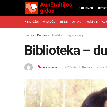
NAUJIENOS
SPORT
Panevėžys
Anykščiai
Biržai
Jonava
Kėdainiai
Kai
Pradžia
»
Kultūra
»
Biblioteka – durys į šviesą
Biblioteka – du
J. Šalaševičienė
2016-06-03
Kultūra
Laikas: 