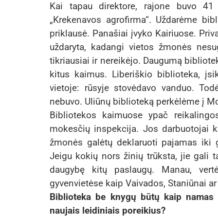
Kai tapau direktore, rajone buvo 41 
„Krekenavos agrofirma“. Uždarėme bibl
priklausė. Panašiai įvyko Kairiuose. Priv
uždaryta, kadangi vietos žmonės nesug
tikriausiai ir nereikėjo. Daugumą biblio
kitus kaimus. Liberiškio biblioteka, įs
vietoje: rūsyje stovėdavo vanduo. Tod
nebuvo. Uliūnų biblioteką perkėlėme į Mo
Bibliotekos kaimuose ypač reikaling
mokesčių inspekcija. Jos darbuotojai k
žmonės galėtų deklaruoti pajamas iki 
Jeigu kokių nors žinių trūksta, jie gali 
daugybę kitų paslaugų. Manau, vertėt
gyvenvietėse kaip Vaivados, Staniūnai a
Biblioteka be knygų būtų kaip namas 
naujais leidiniais poreikius?