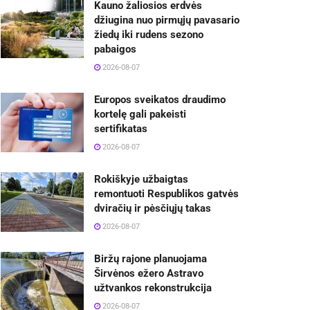
Kauno žaliosios erdvės
džiugina nuo pirmųjų pavasario
žiedų iki rudens sezono
pabaigos
2026-08-07
Europos sveikatos draudimo
kortelę gali pakeisti
sertifikatas
2026-08-07
Rokiškyje užbaigtas
remontuoti Respublikos gatvės
dviračių ir pėsčiųjų takas
2026-08-07
Biržų rajone planuojama
Širvėnos ežero Astravo
užtvankos rekonstrukcija
2026-08-07