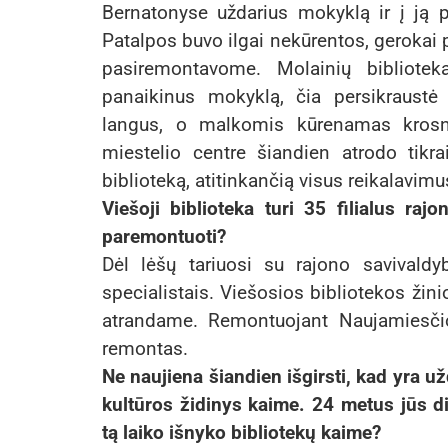
Bernatonyse uždarius mokyklą ir į ją p
Patalpos buvo ilgai nekūrentos, gerokai p
pasiremontavome. Molainių bibliotek
panaikinus mokyklą, čia persikraustė
langus, o malkomis kūrenamas krosni
miestelio centre šiandien atrodo tikrai
biblioteką, atitinkančią visus reikalavimu
Viešoji biblioteka turi 35 filialus rajo
paremontuoti?
Dėl lėšų tariuosi su rajono savivaldyb
specialistais. Viešosios bibliotekos žin
atrandame. Remontuojant Naujamiesčio 
remontas.
Ne naujiena šiandien išgirsti, kad yra už
kultūros židinys kaime. 24 metus jūs di
tą laiko išnyko bibliotekų kaime?