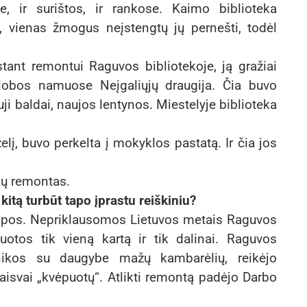
e, ir surištos, ir rankose. Kaimo biblioteka
ų, vienas žmogus neįstengtų jų pernešti, todėl
tant remontui Raguvos bibliotekoje, ją gražiai
lobos namuose Neįgaliųjų draugija. Čia buvo
auji baldai, naujos lentynos. Miestelyje biblioteka
želį, buvo perkelta į mokyklos pastatą. Ir čia jos
kų remontas.
kitą turbūt tapo įprastu reiškiniu?
talpos. Nepriklausomos Lietuvos metais Raguvos
uotos tik vieną kartą ir tik dalinai. Raguvos
linikos su daugybe mažų kambarėlių, reikėjo
laisvai „kvėpuotų“. Atlikti remontą padėjo Darbo