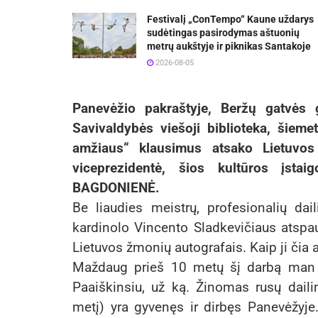
Festivalį „ConTempo“ Kaune uždarys
sudėtingas pasirodymas aštuonių
metrų aukštyje ir piknikas Santakoje
2026-08-05
Panevėžio pakraštyje, Beržų gatvės g
Savivaldybės viešoji biblioteka, šiem
amžiaus“ klausimus atsako Lietuvos 
viceprezidentė, šios kultūros įstai
BAGDONIENĖ.
Be liaudies meistrų, profesionalių da
kardinolo Vincento Sladkevičiaus atspau
Lietuvos žmonių autografais. Kaip ji čia 
Maždaug prieš 10 metų šį darbą man p
Paaiškinsiu, už ką. Žinomas rusų dail
metį) yra gyvenęs ir dirbęs Panevėžyj