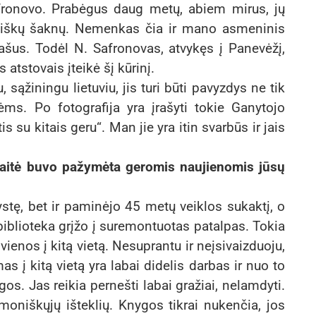
Safronovo. Prabėgus daug metų, abiem mirus, jų
uviškų šaknų. Nemenkas čia ir mano asmeninis
rašus. Todėl N. Safronovas, atvykęs į Panevėžį,
 atstovais įteikė šį kūrinį.
 sąžiningu lietuviu, jis turi būti pavyzdys ne tik
ms. Po fotografija yra įrašyti tokie Ganytojo
is su kitais geru“. Man jie yra itin svarbūs ir jais
avaitė buvo pažymėta geromis naujienomis jūsų
ystę, bet ir paminėjo 45 metų veiklos sukaktį, o
iblioteka grįžo į suremontuotas patalpas. Tokia
 vienos į kitą vietą. Nesuprantu ir neįsivaizduoju,
as į kitą vietą yra labai didelis darbas ir nuo to
ygos. Jas reikia pernešti labai gražiai, nelamdyti.
žmoniškųjų išteklių. Knygos tikrai nukenčia, jos