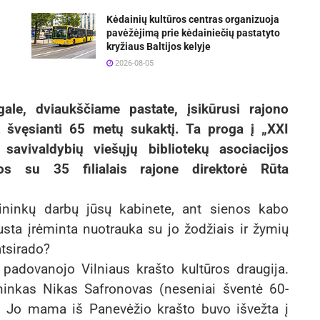
Kėdainių kultūros centras organizuoja
pavėžėjimą prie kėdainiečių pastatyto
kryžiaus Baltijos kelyje
2026-08-05
ale, dviaukščiame pastate, įsikūrusi rajono
et švęsianti 65 metų sukaktį. Ta proga į „XXI
savivaldybių viešųjų bibliotekų asociacijos
gos su 35 filialais rajone direktorė Rūta
ilininkų darbų jūsų kabinete, ant sienos kabo
sta įrėminta nuotrauka su jo žodžiais ir žymių
atsirado?
adovanojo Vilniaus krašto kultūros draugija.
ininkas Nikas Safronovas (neseniai šventė 60-
e. Jo mama iš Panevėžio krašto buvo išvežta į