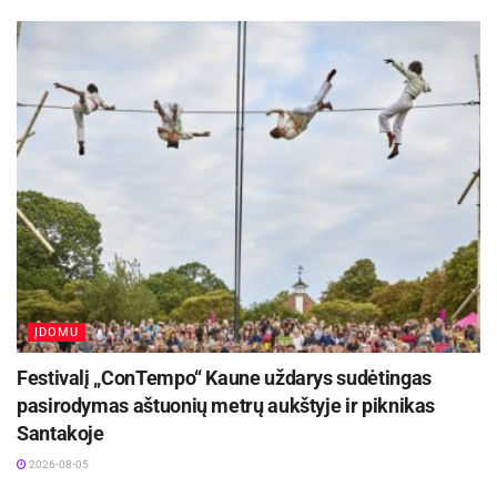
Renginį vedė Svėdasų bendruomenės tarybos
narė Alma Švelnienė. Svėdasiškis žurnalistas
Raimondas Guobis svečiams pristatė garbingą
Svėdasų krašto istoriją. Krašto, kurį valdė
Radvilos, Marikonis, išugdžiusio Vaižgantą,
B.Buivydaitę, K.Sklėrių, S.Zobarską ir kitus iškilius
asmenis, garsinančius mūsų šalį. Svėdasai
regėjo patį J.Basanavičių, mūsų apylinkėse,
rinkusį tautosaką.
Aktualios
naujienos
ĮDOMU
Prasidėjo Respublikinis tapytojų pleneras
Festivalį „ConTempo“ Kaune uždarys sudėtingas
„Kėdainiai abipus Nevėžio“!
pasirodymas aštuonių metrų aukštyje ir piknikas
2026-08-07
Santakoje
Kauno rajone, Čekiškėje vyks 2028 metų Europos
2026-08-05
ir pasaulio greičio automodelių čempionatas