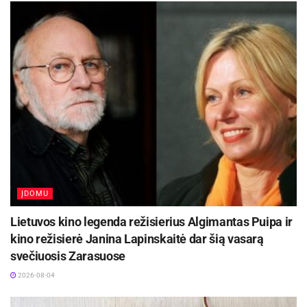
2026-08-07
Svėdasų seniūnas Valentinas Neniškis
papasakojo apie bendruomenių funkcijas
prieškarinėje Lietuvoje, akcentavo bendruomenių
veiklos svarbą, pasveikino seminaro dalyvius ir
palinkėjo turiningo darbo. Seminaro vedėja
A.Švelnienė pristatė bendruomenių atstovus,
supažindino dalyvius su projekto ,,Bendravime
mūsų stiprybė” tikslais, numatytais renginiais bei
ĮDOMU
mokymais.
Lietuvos kino legenda režisierius Algimantas Puipa ir
kino režisierė Janina Lapinskaitė dar šią vasarą
Įdomu buvo išgirsti, kaip gyvena, dirba, kuria
svečiuosis Zarasuose
kitos bendruomenės. Salų (Rokiškio rajonas)
2026-08-04
bendruomenės pirmininkė Irina Kalnietienė
akcentavo, kad miestelio žmonės geri, draugiški,