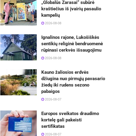
„Globalūs Zarasai“ subūrė
kraštiečius iš įvairių pasaulio
kampelių
2026-08-08
Ignalinos rajone, Lukošiškės
sentikių religinė bendruomenė
rūpinasi cerkvės išsaugojimu
2026-08-08
Kauno žaliosios erdvės
džiugina nuo pirmųjų pavasario
žiedų iki rudens sezono
pabaigos
2026-08-07
Europos sveikatos draudimo
kortelę gali pakeisti
sertifikatas
2026-08-07