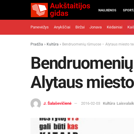
NAUJIENOS
SPORT
Panevėžys
Anykščiai
Biržai
Jonava
Kėdainiai
Kai
Pradžia
»
Kultūra
»
Bendruomenių rūmuose – Alytaus miesto tea
Bendruomenių
Alytaus miesto
J. Šalaševičienė
2016-02-03
Kultūra
Laisvalaik