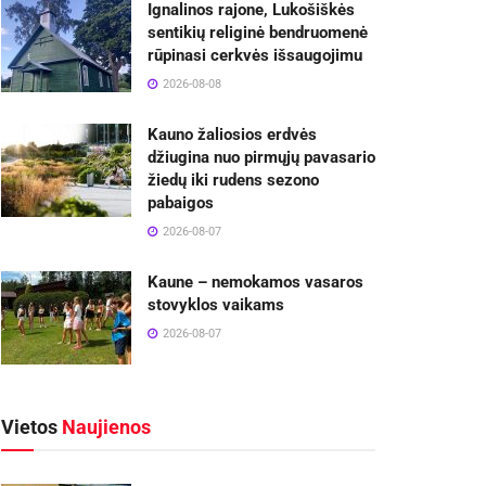
Ignalinos rajone, Lukošiškės
sentikių religinė bendruomenė
rūpinasi cerkvės išsaugojimu
2026-08-08
Kauno žaliosios erdvės
džiugina nuo pirmųjų pavasario
žiedų iki rudens sezono
pabaigos
2026-08-07
Kaune – nemokamos vasaros
stovyklos vaikams
2026-08-07
Vietos
Naujienos