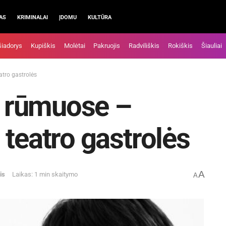
AS
KRIMINALAI
ĮDOMU
KULTŪRA
šiadorys
Kupiškis
Molėtai
Pakruojis
Radviliškis
Rokiškis
Šiauliai
tro gastrolės
 rūmuose –
 teatro gastrolės
A
is
Laikas: 1 min skaitymo
A