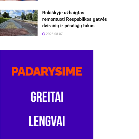
Rokiškyje užbaigtas
remontuoti Respublikos gatvės
dviračių ir pėsčiųjų takas
2026-08-07