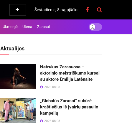
Šeštadienis, 8 rugpjūčio
Ukmergė
Utena
Zarasai
Aktualijos
Netrukus Zarasuose –
aktorinio meistriškumo kursai
su aktore Emilija Latėnaite
2026-08-08
„Globalūs Zarasai“ subūrė
kraštiečius iš įvairių pasaulio
kampelių
2026-08-08