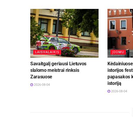
LAISVALAIKIS
ĮDOMU
Savaitgalį geriausi Lietuvos
Kėdainiuose 
slalomo meistrai rinksis
istorijos fest
Zarasuose
papasakos k
istoriją
2026-08-04
2026-08-04