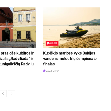
ĮDOMU
prasidės kultūros ir
Kupiškio mariose vyks Baltijos
ivalis „Radviliada“ ir
vandens motociklų čempionato
unigaikščių Radvilų
finalas
2026-08-04