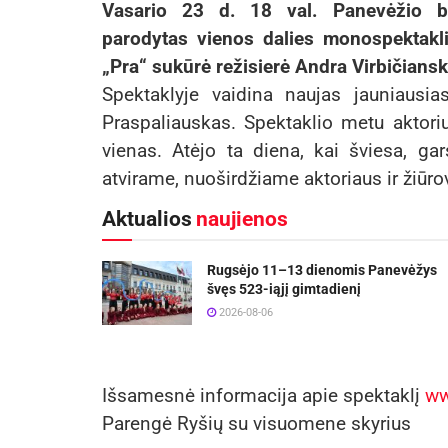
Vasario 23 d. 18 val. Panevėžio 
parodytas vienos dalies monospektakl
„Pra“ sukūrė režisierė Andra Virbičiansk
Spektaklyje vaidina naujas jauniausi
Praspaliauskas. Spektaklio metu aktoriui 
vienas. Atėjo ta diena, kai šviesa, g
atvirame, nuoširdžiame aktoriaus ir žiūro
Aktualios
naujienos
Rugsėjo 11–13 dienomis Panevėžys
švęs 523-iąjį gimtadienį
2026-08-06
Išsamesnė informacija apie spektaklį
ww
Parengė Ryšių su visuomene skyrius