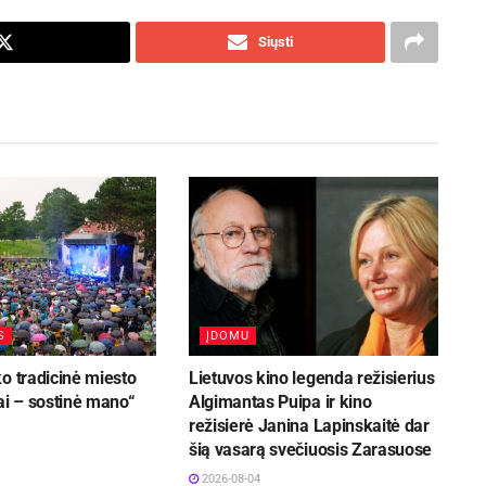
Siųsti
S
ĮDOMU
o tradicinė miesto
Lietuvos kino legenda režisierius
ai – sostinė mano“
Algimantas Puipa ir kino
režisierė Janina Lapinskaitė dar
šią vasarą svečiuosis Zarasuose
2026-08-04