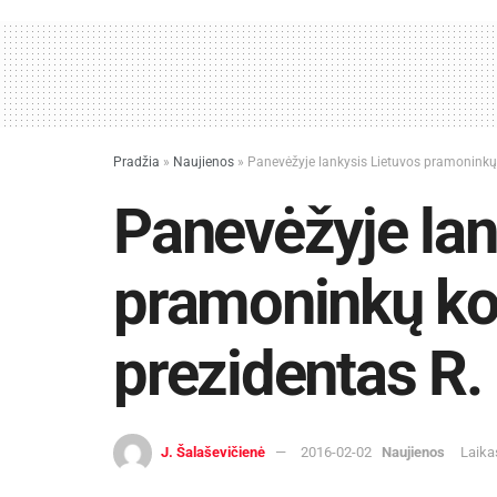
Pradžia
»
Naujienos
»
Panevėžyje lankysis Lietuvos pramoninkų 
Panevėžyje lan
pramoninkų ko
prezidentas R.
J. Šalaševičienė
2016-02-02
Naujienos
Laika