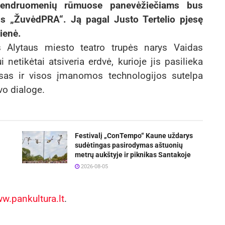
bendruomenių rūmuose panevėžiečiams bus
is „ŽuvėdPRA“. Ją pagal Justo Tertelio pjesę
ienė.
as Alytaus miesto teatro trupės narys Vaidas
netikėtai atsiveria erdvė, kurioje jis pasilieka
arsas ir visos įmanomos technologijos sutelpa
vo dialoge.
Festivalį „ConTempo“ Kaune uždarys
sudėtingas pasirodymas aštuonių
metrų aukštyje ir piknikas Santakoje
2026-08-05
w.pankultura.lt
.