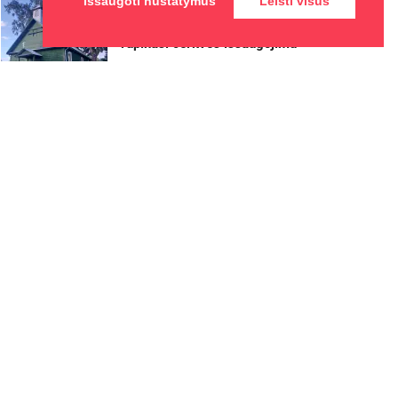
Išsaugoti nustatymus
Leisti visus
Ignalinos rajone, Lukošiškės
sentikių religinė bendruomenė
rūpinasi cerkvės išsaugojimu
2026-08-08
Kauno žaliosios erdvės
džiugina nuo pirmųjų pavasario
žiedų iki rudens sezono
pabaigos
2026-08-07
Kaune – nemokamos vasaros
stovyklos vaikams
2026-08-07
Vietos
Naujienos