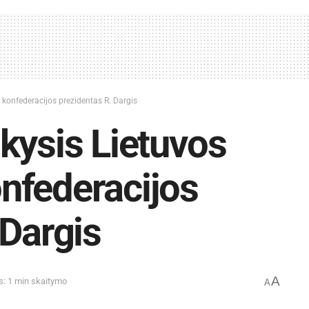
konfederacijos prezidentas R. Dargis
kysis Lietuvos
nfederacijos
 Dargis
A
s: 1 min skaitymo
A