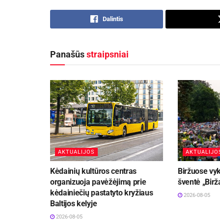
Dalintis
Panašūs
straipsniai
AKTUALIJOS
AKTUALIJO
Kėdainių kultūros centras
Biržuose vyk
organizuoja pavėžėjimą prie
šventė „Birž
kėdainiečių pastatyto kryžiaus
2026-08-05
Baltijos kelyje
2026-08-05