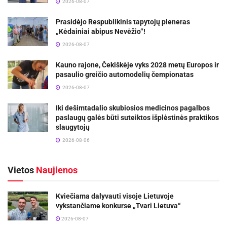
2026-08-07
Prasidėjo Respublikinis tapytojų pleneras
„Kėdainiai abipus Nevėžio“!
2026-08-07
Kauno rajone, Čekiškėje vyks 2028 metų Europos ir
pasaulio greičio automodelių čempionatas
2026-08-07
Iki dešimtadalio skubiosios medicinos pagalbos
paslaugų galės būti suteiktos išplėstinės praktikos
slaugytojų
2026-08-06
Vietos
Naujienos
Kviečiama dalyvauti visoje Lietuvoje
vykstančiame konkurse „Tvari Lietuva“
2026-08-07