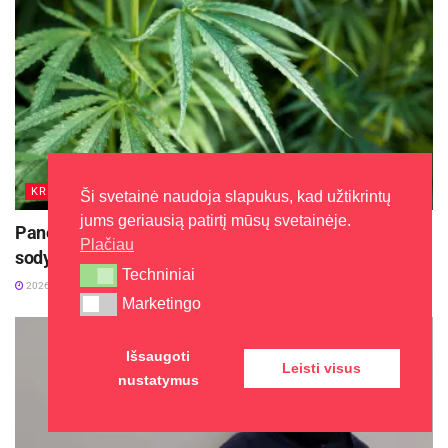
pasiūlymais. Būtina tikrinti gautas nuorodas,
neatskleisti savo asmeninių duomenų ir visada
būti atsargiems, ypač kai bendraujama su
nepažįstamais asmenimis internete.
Šaltinis:
Vilniaus apskr. VPK
KRIMINALAI
Ši svetainė naudoja slapukus, kad užtikrintų
jums geriausią patirtį mūsų svetainėje.
Panevėžio pareigūnai surado Kupiškio rajono
Plačiau
sodyboje kanapių plantaciją
Techniniai
Techniniai
2026-07-23
Marketingo
Marketingo
Išsaugoti
Leisti visus
nustatymus