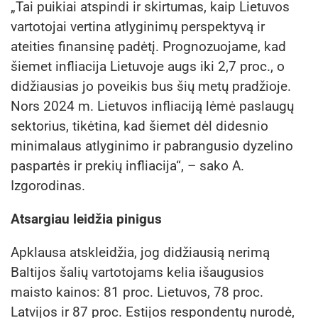
„Tai puikiai atspindi ir skirtumas, kaip Lietuvos
vartotojai vertina atlyginimų perspektyvą ir
ateities finansinę padėtį. Prognozuojame, kad
šiemet infliacija Lietuvoje augs iki 2,7 proc., o
didžiausias jo poveikis bus šių metų pradžioje.
Nors 2024 m. Lietuvos infliaciją lėmė paslaugų
sektorius, tikėtina, kad šiemet dėl didesnio
minimalaus atlyginimo ir pabrangusio dyzelino
paspartės ir prekių infliacija“, – sako A.
Izgorodinas.
Atsargiau leidžia pinigus
Apklausa atskleidžia, jog didžiausią nerimą
Baltijos šalių vartotojams kelia išaugusios
maisto kainos: 81 proc. Lietuvos, 78 proc.
Latvijos ir 87 proc. Estijos respondentų nurodė,