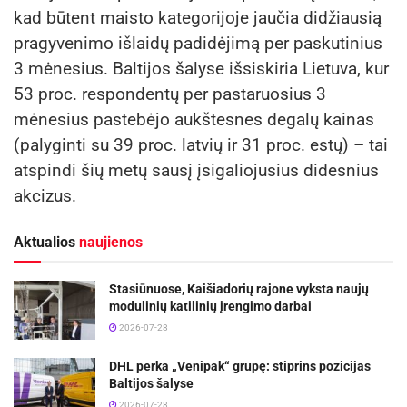
kad būtent maisto kategorijoje jaučia didžiausią
pragyvenimo išlaidų padidėjimą per paskutinius
3 mėnesius. Baltijos šalyse išsiskiria Lietuva, kur
53 proc. respondentų per pastaruosius 3
mėnesius pastebėjo aukštesnes degalų kainas
(palyginti su 39 proc. latvių ir 31 proc. estų) – tai
atspindi šių metų sausį įsigaliojusius didesnius
akcizus.
Aktualios
naujienos
Stasiūnuose, Kaišiadorių rajone vyksta naujų
modulinių katilinių įrengimo darbai
2026-07-28
DHL perka „Venipak“ grupę: stiprins pozicijas
Baltijos šalyse
2026-07-28