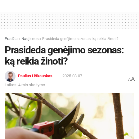
Pradžia
»
Naujienos
»
Prasideda genėjimo sezonas: ką reikia žinoti?
Prasideda genėjimo sezonas:
ką reikia žinoti?
Paulius Liškauskas
2025-03-07
A
A
Laikas: 4 min skaitymo