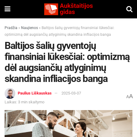
Pradžia
»
Naujienos
»
Baltijos šalių gyventojų finansiniai lūkesčiai:
optimizmą dėl augsiančių atlyginimų skandina infliacijos banga
Baltijos šalių gyventojų
finansiniai lūkesčiai: optimizmą
dėl augsiančių atlyginimų
skandina infliacijos banga
Paulius Liškauskas
2025-03-07
A
A
Laikas: 3 min skaitymo