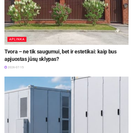
APLINKA
Tvora – ne tik saugumui, bet ir estetikai: kaip bus
apjuostas jūsų sklypas?
2026-07-15