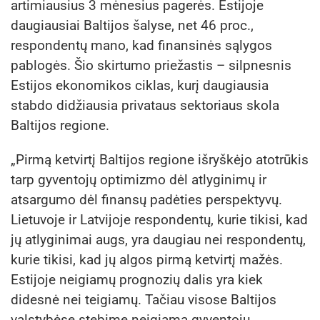
artimiausius 3 mėnesius pagerės. Estijoje
daugiausiai Baltijos šalyse, net 46 proc.,
respondentų mano, kad finansinės sąlygos
pablogės. Šio skirtumo priežastis – silpnesnis
Estijos ekonomikos ciklas, kurį daugiausia
stabdo didžiausia privataus sektoriaus skola
Baltijos regione.
„Pirmą ketvirtį Baltijos regione išryškėjo atotrūkis
tarp gyventojų optimizmo dėl atlyginimų ir
atsargumo dėl finansų padėties perspektyvų.
Lietuvoje ir Latvijoje respondentų, kurie tikisi, kad
jų atlyginimai augs, yra daugiau nei respondentų,
kurie tikisi, kad jų algos pirmą ketvirtį mažės.
Estijoje neigiamų prognozių dalis yra kiek
didesnė nei teigiamų. Tačiau visose Baltijos
valstybėse stebime neigiamą gyventojų