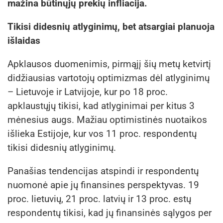
mažina būtinųjų prekių infliacija.
Tikisi didesnių atlyginimų, bet atsargiai planuoja
išlaidas
Apklausos duomenimis, pirmąjį šių metų ketvirtį
didžiausias vartotojų optimizmas dėl atlyginimų
– Lietuvoje ir Latvijoje, kur po 18 proc.
apklaustųjų tikisi, kad atlyginimai per kitus 3
mėnesius augs. Mažiau optimistinės nuotaikos
išlieka Estijoje, kur vos 11 proc. respondentų
tikisi didesnių atlyginimų.
Panašias tendencijas atspindi ir respondentų
nuomonė apie jų finansines perspektyvas. 19
proc. lietuvių, 21 proc. latvių ir 13 proc. estų
respondentų tikisi, kad jų finansinės sąlygos per