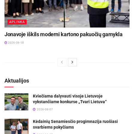
APLINKA
Jonavoje iškils moderni kartono pakuočių gamykla
2026-06-18
Aktualijos
Kviečiama dalyvauti visoje Lietuvoje
vykstančiame konkurse „Tvari Lietuva“
2026-08-07
Kėdainių Senamiesčio progimnazija ruošiasi
svarbiems pokyčiams