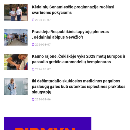
Kėdainių Senamiesčio progimnazija ruošiasi
svarbiems pokyčiams
2026-08-07
Prasidėjo Respublikinis tapytojų pleneras
„Kėdainiai abipus Nevėžio“!
2026-08-07
Kauno rajone, Čekiškėje vyks 2028 metų Europos ir
pasaulio greičio automodelių čempionatas
2026-08-07
Iki dešimtadalio skubiosios medicinos pagalbos
paslaugų galės būti suteiktos išplėstinės praktikos
slaugytojų
2026-08-06