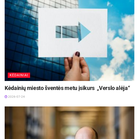
KĖDAINIAI
Kėdainių miesto šventės metu įsikurs „Verslo alėja“
2026-07-24