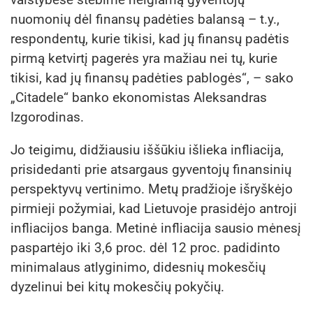
nuomonių dėl finansų padėties balansą – t.y.,
respondentų, kurie tikisi, kad jų finansų padėtis
pirmą ketvirtį pagerės yra mažiau nei tų, kurie
tikisi, kad jų finansų padėties pablogės“, – sako
„Citadele“ banko ekonomistas Aleksandras
Izgorodinas.
Jo teigimu, didžiausiu iššūkiu išlieka infliacija,
prisidedanti prie atsargaus gyventojų finansinių
perspektyvų vertinimo. Metų pradžioje išryškėjo
pirmieji požymiai, kad Lietuvoje prasidėjo antroji
infliacijos banga. Metinė infliacija sausio mėnesį
paspartėjo iki 3,6 proc. dėl 12 proc. padidinto
minimalaus atlyginimo, didesnių mokesčių
dyzelinui bei kitų mokesčių pokyčių.