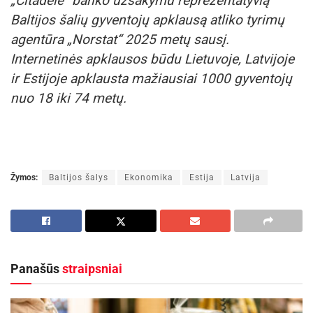
„Citadele“ banko užsakymu reprezentatyvią
Baltijos šalių gyventojų apklausą atliko tyrimų
agentūra „Norstat“ 2025 metų sausį.
Internetinės apklausos būdu Lietuvoje, Latvijoje
ir Estijoje apklausta mažiausiai 1000 gyventojų
nuo 18 iki 74 metų.
Žymos:
Baltijos šalys
Ekonomika
Estija
Latvija
Panašūs
straipsniai