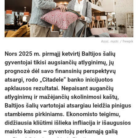
Asoc. nuotr. / freepik
Nors 2025 m. pirmąjį ketvirtį Baltijos šalių
gyventojai tikisi augsiančių atlyginimų, jų
prognozė dėl savo finansinių perspektyvų
atsargi, rodo „Citadele“ banko inicijuotos
apklausos rezultatai. Nepaisant augančių
atlyginimų ir mažėjančių skolinimosi kaštų,
Baltijos šalių vartotojai atsargiau leidžia pinigus
stambiems pirkiniams. Ekonomisto teigimu,
didžiausia kliūtimi išlieka infliacija ir išaugusios
maisto kainos – gyventojų perkamąją galią