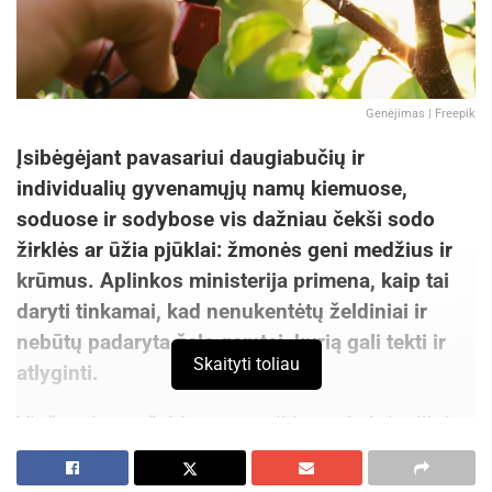
Genėjimas | Freepik
Įsibėgėjant pavasariui daugiabučių ir
individualių gyvenamųjų namų kiemuose,
soduose ir sodybose vis dažniau čekši sodo
žirklės ar ūžia pjūklai: žmonės geni medžius ir
krūmus. Aplinkos ministerija primena, kaip tai
daryti tinkamai, kad nenukentėtų želdiniai ir
nebūtų padaryta žala gamtai, kurią gali tekti ir
Skaityti toliau
atlyginti.
Viešuosiuose želdynuose reikia suskubti atlikti
šiuos darbus iki kovo 15 d., kai pradeda perėti
paukščiai, taip elgtis skatinami ir privačių