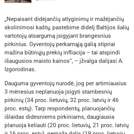
„Nepaisant didėjančių atlyginimų ir mažėjančių
skolinimosi kaštų, pastebime didelį Baltijos šalių
vartotojų atsargumą įsigyjant brangesnius
pirkinius. Gyventojų perkamąją galią stipriai
mažina būtinųjų prekių infliacija – tai atspindi
išaugusios maisto kainos“, – įžvalga dalijasi A.
Izgorodinas.
Dauguma gyventojų nurodė, jog per artimiausius
3 mėnesius neplanuoja įsigyti stambesnių
pirkinių (34 proc. lietuvių, 32 proc. latvių ir 46
proc. estų). Tarp respondentų, planuojančių
išlaidas didesniems pirkiniams, daugiausia
planuoja keliauti (20 proc. lietuvių, 21 proc. latvių
ir 16 proc. estų), nemaža dalis (19 proc. lietuvių,