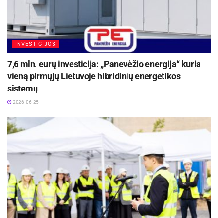
INVESTICIJOS
7,6 mln. eurų investicija: „Panevėžio energija“ kuria
vieną pirmųjų Lietuvoje hibridinių energetikos
sistemų
2026-06-25