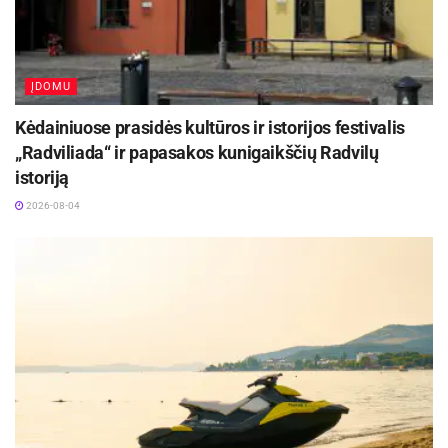
ĮDOMU
Kėdainiuose prasidės kultūros ir istorijos festivalis
„Radviliada“ ir papasakos kunigaikščių Radvilų
istoriją
2026-08-04