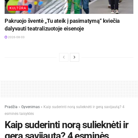
KULTŪRA
Pakruojo šventė „Tu ateik į pasimatymą“ kviečia
dalyvauti teatralizuotoje eisenoje
2026-08-03
Pradžia
»
Gyvenimas
»
Kaip suderinti norą sulieknėti ir gerą savijautą? 4
esminės taisyklės
Kaip suderinti norą sulieknėti ir
gerą savijautą? 4 esminės