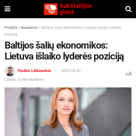
Pradžia
»
Naujienos
»
Baltijos šalių ekonomikos: Lietuva išlaiko lyderės
poziciją
Baltijos šalių ekonomikos:
Lietuva išlaiko lyderės poziciją
Paulius Liškauskas
2025-06-30
A
A
Laikas: 3 min skaitymo