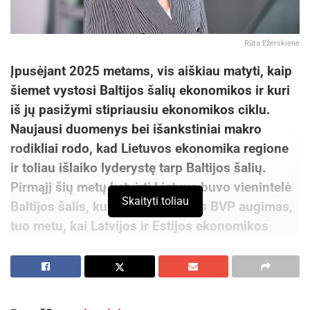
Rūta Ežerskienė
Įpusėjant 2025 metams, vis aiškiau matyti, kaip
šiemet vystosi Baltijos šalių ekonomikos ir kuri
iš jų pasižymi stipriausiu ekonomikos ciklu.
Naujausi duomenys bei išankstiniai makro
rodikliai rodo, kad Lietuvos ekonomika regione
ir toliau išlaiko lyderystę tarp Baltijos šalių.
Pirmąjį šių metų ketvirtį Lietuva buvo vienintelė
Skaityti toliau
Baltijos šalis, kurioje užfiksuotas BVP augimas,
tuo metu, kai Latvijos ir Estijos ekonomikos
toliau traukėsi.
Pirmą 2025 m. ketvirtį, lyginant su tuo pačiu
laikotarpiu pernai, Lietuvos BVP išaugo 3 proc.