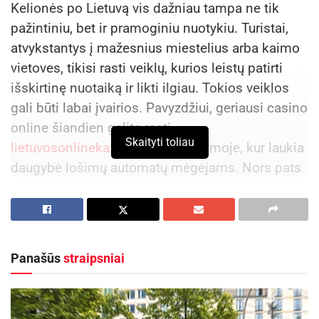
Kelionės po Lietuvą vis dažniau tampa ne tik
sulėtinti Estijos vartojimą bei ekonomikos ciklą.
pažintiniu, bet ir pramoginiu nuotykiu. Turistai,
atvykstantys į mažesnius miestelius arba kaimo
Žymos:
Baltijos šalys
Ekonomika
vietoves, tikisi rasti veiklų, kurios leistų patirti
išskirtinę nuotaiką ir likti ilgiau. Tokios veiklos
gali būti labai įvairios. Pavyzdžiui, geriausi casino
online šiandien galite rasti
Skaityti toliau
lietuvosonlinekazino.com
platformoje, kur laukia
daugybė lošimų automatų mėgėjams. Nors pats
žaidimas vyksta internete, jis formuoja naujus
įpročius ir kelionės tikslus: žmonės renkasi
regionus, kuriuose yra patrauklių nakvynės vietų,
ramaus poilsio ir stabilaus interneto ryšio. Tad
Panašūs
straipsniai
pramogos, nepriklausomai nuo jų pobūdžio,
tiesiogiai veikia regioninio turizmo paklausą.
Verslininkai, bendruomenės ir savivaldybės