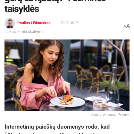
taisyklės
Paulius Liškauskas
2025-06-29
A
A
Laikas: 4 min skaitymo
Asociatyvi nuotr. | Freepik
Internetinių paieškų duomenys rodo, kad