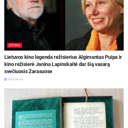
2026-08-08
Lukas Nagelė (Kaunas) – 16 m.
Tadas Cesevičius (Panevėžys) – 15 m.
Justinas Narkūnas (Panevėžys) – 16 m.
ĮDOMU
Matas Bernadickas (Panevėžys) – 14 m.
Lietuvos kino legenda režisierius Algimantas Puipa ir
kino režisierė Janina Lapinskaitė dar šią vasarą
Karolis Užkuraitis (Panevėžys) 19 m.
svečiuosis Zarasuose
Algirdas Dudutis (Kaunas) – 20 m.
2026-08-04
Tadas Stakėnas (Roliškis) – 31 m.
Justas Dudutis (Biržai) – 21 m.
Gelbėjimo rato metimas
Dalyvavo 5 moterys. Prizininkės: