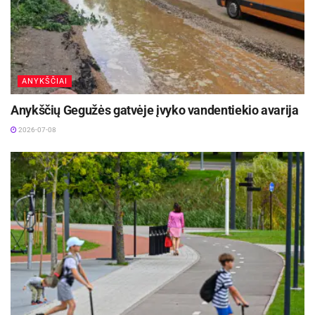
ANYKŠČIAI
Anykščių Gegužės gatvėje įvyko vandentiekio avarija
2026-07-08