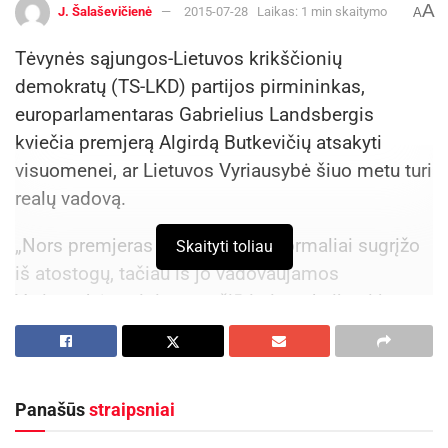
A
J. Šalaševičienė
2015-07-28
Laikas: 1 min skaitymo
A
Tėvynės sąjungos-Lietuvos krikščionių
demokratų (TS-LKD) partijos pirmininkas,
europarlamentaras Gabrielius Landsbergis
kviečia premjerą Algirdą Butkevičių atsakyti
visuomenei, ar Lietuvos Vyriausybė šiuo metu turi
realų vadovą.
„Nors premjeras A.Butkevičius formaliai sugrįžo
Skaityti toliau
iš atostogų, tačiau iš jo vadovaujamos
Vyriausybės ministrų požiūrio ir reakcijos į jo
sprendimus, neatrodo, kad dabartinė Vyriausybė
turėtų vadovą. Darbo partijos, tuo metu
vadovaujamos Viktoro Uspaskicho, deleguotas
Panašūs
straipsniai
kultūros ministras Šarūnas Birutis jau beveik
prieš mėnesį paskyrė susikompromitavusį