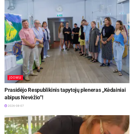
varžybomis.
Tinklinio turnyre dalyvavo 6 komandos.
Prizininkais tapo:
Moterys:
Ieva Kaškelytė – Deimantė Stankevičiūtė (Panevėžys)
Dėja Dulksnytė – Kamilė Augustinaitė (Kupiškis)
Jūratė Ažubalytė – Diana Balužytė (Biržai)
ĮDOMU
Vyrai:
Prasidėjo Respublikinis tapytojų pleneras „Kėdainiai
abipus Nevėžio“!
Darius Tamošiūnas – Arnoldas Baukus (Panevėžys)
2026-08-07
Klaidas Misiūnas – Valdas Šabrinskas (Kupiškis)
Tomas Bajorūnas – Saulius Pipynė (Biržai).