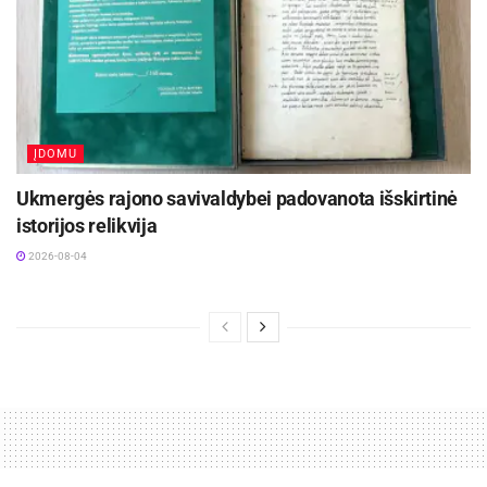
1.Danutė Vaiginienė (Biržai)
2-3. Ona Kiseliūnienė (Biržai)
2-3. Deimantė Stankevičiūtė (Panevėžys)
ĮDOMU
Dalyvavo 11 vyrų. Prizininkai:
Ukmergės rajono savivaldybei padovanota išskirtinė
istorijos relikvija
Audrius Paslauskas (Panevėžys)
2026-08-04
Tadas Stakėnas (Rokiškis)
Erikas Unglinikas (Biržai)