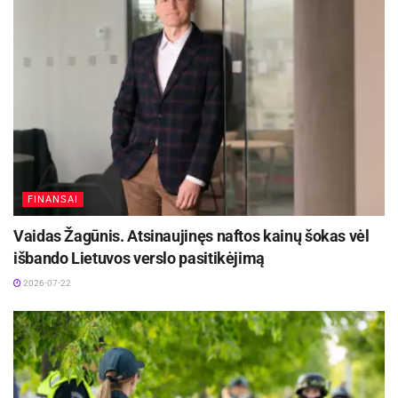
iniciatyvas ir darbus, bet apie diplomus
klastojusius viceministrus, interesus
supainiojusius ministro komandos narius ir kitus
skandalus“, – apgailestavo G.Landsbergis.
FINANSAI
Vaidas Žagūnis. Atsinaujinęs naftos kainų šokas vėl
išbando Lietuvos verslo pasitikėjimą
2026-07-22