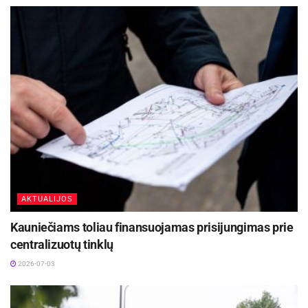
BPC inf.
AKTUALIJOS
Kauniečiams toliau finansuojamas prisijungimas prie
centralizuotų tinklų
2026-07-03