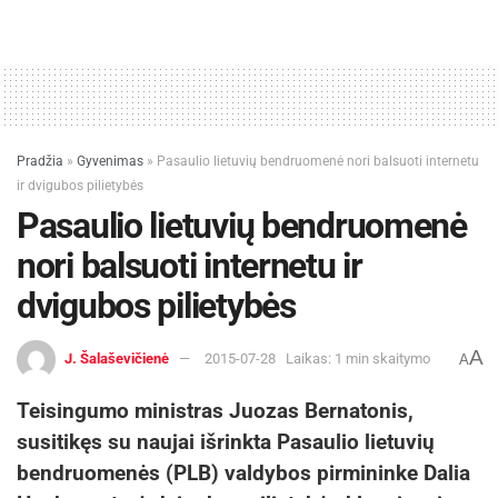
Pradžia
»
Gyvenimas
»
Pasaulio lietuvių bendruomenė nori balsuoti internetu
ir dvigubos pilietybės
Pasaulio lietuvių bendruomenė
nori balsuoti internetu ir
dvigubos pilietybės
A
J. Šalaševičienė
2015-07-28
Laikas: 1 min skaitymo
A
Teisingumo ministras Juozas Bernatonis,
susitikęs su naujai išrinkta Pasaulio lietuvių
bendruomenės (PLB) valdybos pirmininke Dalia