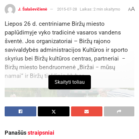
A
J. Šalaševičienė
2015-07-28
Laikas: 2 min skaitymo
A
Liepos 26 d. centriniame Biržų miesto
paplūdimyje vyko tradicinė vasaros vandens
šventė. Jos organizatoriai – Biržų rajono
savivaldybės administracijos Kultūros ir sporto
skyrius bei Biržų kultūros centras, partneriai −
Biržų miesto bendruomenė „Biržai − mūsų
namai“ ir Biržų tinklinio klubas.
Skaityti toliau
Panašūs
straipsniai