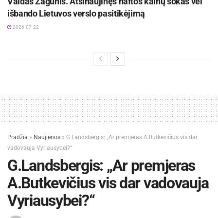
Vaidas Žagūnis. Atsinaujinęs naftos kainų šokas vėl
išbando Lietuvos verslo pasitikėjimą
2026-07-22
Pradžia
»
Naujienos
»
G.Landsbergis: „Ar premjeras A.Butkevičius vis dar
vadovauja Vyriausybei?“
G.Landsbergis: „Ar premjeras
A.Butkevičius vis dar vadovauja
Vyriausybei?“