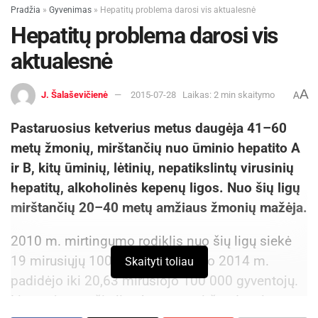
Pradžia
»
Gyvenimas
»
Hepatitų problema darosi vis aktualesnė
Hepatitų problema darosi vis
aktualesnė
A
J. Šalaševičienė
2015-07-28
Laikas: 2 min skaitymo
A
Pastaruosius ketverius metus daugėja 41–60
metų žmonių, mirštančių nuo ūminio hepatito A
ir B, kitų ūminių, lėtinių, nepatikslintų virusinių
hepatitų, alkoholinės kepenų ligos. Nuo šių ligų
mirštančių 20–40 metų amžiaus žmonių mažėja.
2010 m. mirtingumo rodiklis nuo šių ligų siekė
19 mirusiųjų 100 000 gyventojų, o 2014 m.
Skaityti toliau
padidėjo iki 20,63 mirusiojo 100 000 gyventojų.
Lietuvoje nuo šių ligų kasmet miršta daugiau