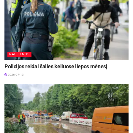
NAUJIENOS
Policijos reidai šalies keliuose liepos mėnesį
2026-07-13