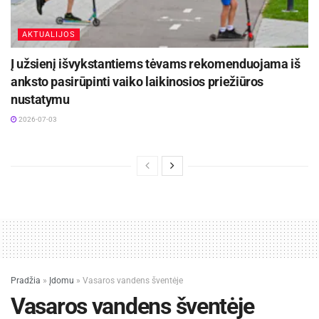
AKTUALIJOS
Į užsienį išvykstantiems tėvams rekomenduojama iš
anksto pasirūpinti vaiko laikinosios priežiūros
nustatymu
2026-07-03
Pradžia
»
Įdomu
»
Vasaros vandens šventėje
Vasaros vandens šventėje