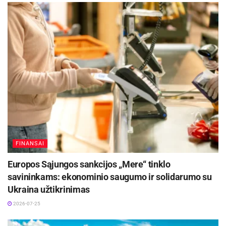
asmenį kultūros viceministru, tačiau ir toliau
ignoruoja premjero reikalavimus jį atleisti. Todėl
šiandien nebeaišku, kas iš tikrųjų vadovauja
kultūros ministrui: ar premjeras A. Butkevičius, ar
jį į pareigas delegavęs V. Uspaskichas?“ – teigė
G.Landsbergis.
Aktualios
naujienos
Pavogtas automobilis BMW X6
FINANSAI
2026-08-10
Europos Sąjungos sankcijos „Mere“ tinklo
savininkams: ekonominio saugumo ir solidarumo su
DHL perka „Venipak“ grupę: stiprins pozicijas
Baltijos šalyse
Ukraina užtikrinimas
2026-07-28
2026-07-25