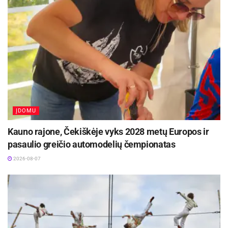
Plaukimas:
500 m moterys daugiau kaip 40 m.
Vera Šnarienė (Biržai) – 45 m.
2.Virginija Dudutienė (Biržai) – 50 m.
500 m moterys iki 40 m.
ĮDOMU
Diana Balužytė (Rokiškis) – 35 m.
Kauno rajone, Čekiškėje vyks 2028 metų Europos ir
pasaulio greičio automodelių čempionatas
500 m vyrai daugiau kaip 50 m.
2026-08-07
Jonas Mickeliūnas (Biržai/Panevėžys) – 64 m.
Donatas Varkalys (Biržai) – 54 m.
Jaunimas iki 15 m. (vaikinai)