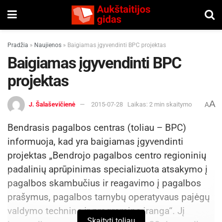
Pradžia
»
Naujienos
»
Baigiamas įgyvendinti BPC projektas
Baigiamas įgyvendinti BPC
projektas
A
J. Šalaševičienė
2015-07-28
Laikas: 2 min skaitymo
A
Bendrasis pagalbos centras (toliau – BPC)
informuoja, kad yra baigiamas įgyvendinti
projektas „Bendrojo pagalbos centro regioninių
padalinių aprūpinimas specializuota atsakymo į
pagalbos skambučius ir reagavimo į pagalbos
prašymus, pagalbos tarnybų operatyvaus pajėgų
valdymo technine ir programine įranga“. Jį
Skaityti toliau