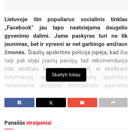
Lietuvoje itin populiarus socialinis tinklas
„Facebook” jau tapo neatsiejama daugelio
gyvenimo dalimi. Jame paskyras turi ne tik
jaunimas, bet ir vyresni ar net garbingo amžiaus
žmonės.
Šiaulių apskrities policija įspėja, kad čia
taip pat slypi įvairių pavojų, tad rekomenduoja
būti atidžiais ką nors įsigyjant, ar skelbiant
Skaityti toliau
informaciją apie save. Šiaulių apskrities
vyriausiame policijos komisariate gaunama
nemažai skundų dėl įvairių sukčiavimų, tapatybių
vagysčių, šmeižimo atvejų „Facebooke”.
Sukčiaujantys pardavėjai
Panašūs
straipsniai
Aktualios
naujienos