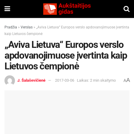
Pradžia
»
Verslas
»
„Aviva Lietuva“ Europos verslo apdovanojimuose įvertinta
kaip Lietuvos čempionė
„Aviva Lietuva“ Europos verslo
apdovanojimuose įvertinta kaip
Lietuvos čempionė
A
J. Šalaševičienė
2017-03-06
Laikas: 2 min skaitymo
A