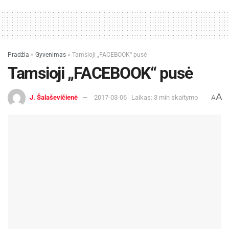
Pradžia
»
Gyvenimas
»
Tamsioji „FACEBOOK“ pusė
Tamsioji „FACEBOOK“ pusė
A
J. Šalaševičienė
2017-03-06
Laikas: 3 min skaitymo
A