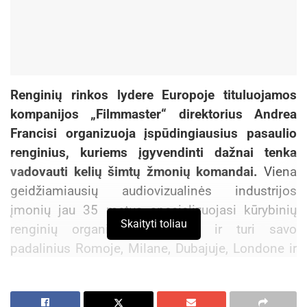
Renginių rinkos lydere Europoje tituluojamos
kompanijos „Filmmaster“ direktorius Andrea
Francisi organizuoja įspūdingiausius pasaulio
renginius, kuriems įgyvendinti dažnai tenka
vadovauti kelių šimtų žmonių komandai.
Viena
geidžiamiausių audiovizualinės industrijos
įmonių jau 35 metus specializuojasi kūrybinių
Skaityti toliau
renginių organizavimo srityje ir turi savo
padalinius Romoje, Milane, Dubajuje, Londone ir
Rio de Žaneire. Šių metų gegužę A. Francisi
apsilankys didžiausiame Baltijos šalių renginių
forume „Baltic for events Forum“ ir čia dalinsis