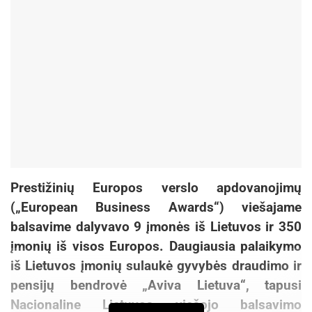
Prestižinių Europos verslo apdovanojimų
(„European Business Awards“) viešajame
balsavime dalyvavo 9 įmonės iš Lietuvos ir 350
įmonių iš visos Europos. Daugiausia palaikymo
iš Lietuvos įmonių sulaukė gyvybės draudimo ir
pensijų bendrovė „Aviva Lietuva“, tapusi
Nacionaline Lietuvos viešojo balsavimo