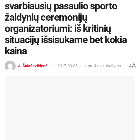
svarbiausių pasaulio sporto
žaidynių ceremonijų
organizatoriumi: iš kritinių
situacijų išsisukame bet kokia
kaina
A
J. Šalaševičienė
2017-03-06
Laikas: 4 min skaitymo
A