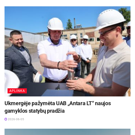
2026-07-28
APLINKA
Ukmergėje pažymėta UAB „Antara LT“ naujos
gamyklos statybų pradžia
2026-06-05