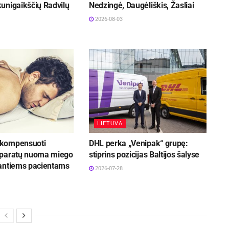
unigaikščių Radvilų
Nedzingė, Daugėliškis, Žasliai
2026-08-03
LIETUVA
kompensuoti
DHL perka „Venipak“ grupę:
aparatų nuoma miego
stiprins pozicijas Baltijos šalyse
antiems pacientams
2026-07-28