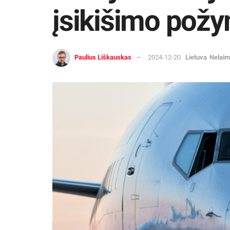
įsikišimo požy
Paulius Liškauskas
2024-12-20
Lietuva
Nelai