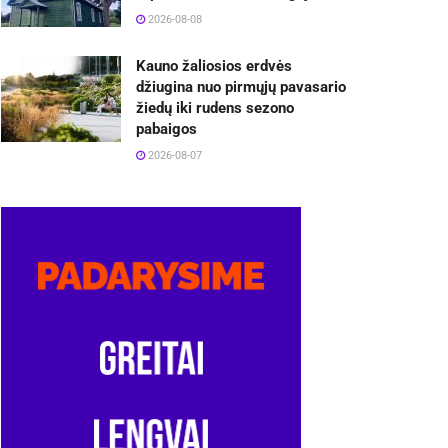
2026-08-08
Kauno žaliosios erdvės
džiugina nuo pirmųjų pavasario
žiedų iki rudens sezono
pabaigos
2026-08-07