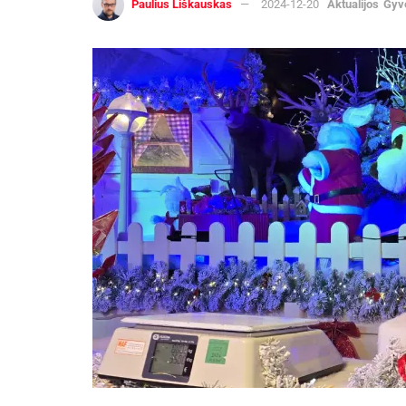
Paulius Liškauskas
2024-12-20
Aktualijos
Gyv