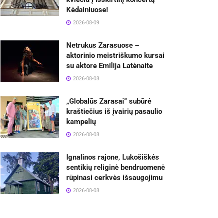
Kėdainiuose!
2026-08-09
Netrukus Zarasuose –
aktorinio meistriškumo kursai
su aktore Emilija Latėnaite
2026-08-08
„Globalūs Zarasai“ subūrė
kraštiečius iš įvairių pasaulio
kampelių
2026-08-08
Ignalinos rajone, Lukošiškės
sentikių religinė bendruomenė
rūpinasi cerkvės išsaugojimu
2026-08-08