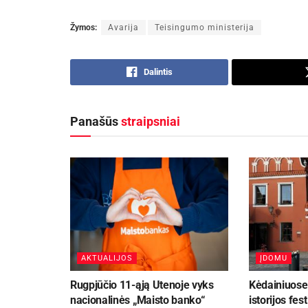
Žymos:
Avarija
Teisingumo ministerija
Dalintis
Panašūs
straipsniai
AKTUALIJOS
ĮDOMU
Rugpjūčio 11-ąją Utenoje vyks
Kėdainiuose 
nacionalinės „Maisto banko“
istorijos fest