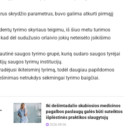
rus skrydžio parametrus, buvo galima atkurti pirmąjį
identų tyrimo skyriaus teigimu, iš šiuo metu turimos
 kad dėl sudužusio orlaivio jokių neteisėto įsikišimo
ptautinė saugos tyrimo grupė, kurią sudaro saugos tyrėjai
tijų saugos tyrimų institucijų.
radėjusi ikiteisminį tyrimą, todėl daugiau papildomos
iešinimas netrukdys sėkmingai tyrimo baigčiai.
Iki dešimtadalio skubiosios medicinos
“
pagalbos paslaugų galės būti suteiktos
išplėstinės praktikos slaugytojų
2026-08-06