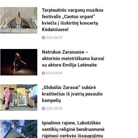
Tarptautinis vargonų muzikos
festivalis „Cantus organi“
kviečia į išskirtinį koncertą
Kėdainiuose!
2026-08-09
Netrukus Zarasuose –
aktorinio meistriškumo kursai
su aktore Emilija Latėnaite
2026-08-08
„Globalūs Zarasai“ subūrė
kraštiečius iš įvairių pasaulio
kampelių
2026-08-08
Ignalinos rajone, Lukošiškės
sentikių religinė bendruomenė
rūpinasi cerkvės išsaugojimu