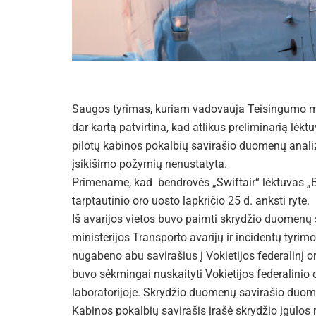
Saugos tyrimas, kuriam vadovauja Teisingumo mini
dar kartą patvirtina, kad atlikus preliminarią lė
pilotų kabinos pokalbių savirašio duomenų analizę
įsikišimo požymių nenustatyta.
Primename, kad bendrovės „Swiftair“ lėktuvas „
tarptautinio oro uosto lapkričio 25 d. anksti ryte.
Iš avarijos vietos buvo paimti skrydžio duomenų s
ministerijos Transporto avarijų ir incidentų tyrim
nugabeno abu savirašius į Vokietijos federalinį o
buvo sėkmingai nuskaityti Vokietijos federalinio o
laboratorijoje. Skrydžio duomenų savirašio duom
Kabinos pokalbių savirašis įrašė skrydžio įgulos 