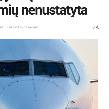
mių nenustatyta
A
mės
Laikas: 1 min skaitymo
A