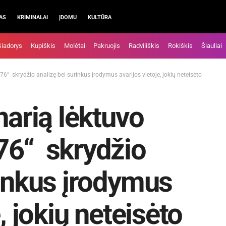
AS
KRIMINALAI
ĮDOMU
KULTŪRA
šiadorys
Kupiškis
Molėtai
Pakruojis
Radviliškis
Rokiškis
Šiauliai
76“ skrydžio analizę bei surinkus įrodymus avarijos vietoje, jokių neteisėto
narią lėktuvo
76“ skrydžio
rinkus įrodymus
, jokių neteisėto