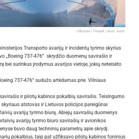
Lėktuvas | Freepik | asoc. nuotr.
sterijos Transporto avarijų ir incidentų tyrimo skyrius
ktuvo „Boeing 737-476“ skrydžio duomenų savirašio ir
 bei surinkus įrodymus avarijos vietoje, jokių neteisėto
Boeing 737-476“ sudužo artėdamas prie Vilniaus
avirašis ir pilotų kabinos pokalbių savirašis. Teisingumo
o skyriaus atstovas ir Lietuvos policijos pareigūnai
rlaivių avarijų tyrimo biurą. Abiejų savirašių duomenys
rlaivių avarijų tyrimo biuro savirašių ir avionikos
enyse buvo daug techninių parametrų apie skrydį.
narių pokalbius, taip pat užfiksavo pilotų kabinos foninius