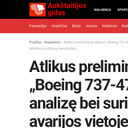
NAUJIENOS
SPORT
Panevėžys
Anykščiai
Biržai
Jonava
Kėdainiai
Kai
Pradžia
»
Naujienos
»
Atlikus preliminarią lėktuvo „Boeing 737-4
įsikišimo požymių nenustatyta
Atlikus prelimi
„Boeing 737-4
analizę bei su
avarijos vietoje