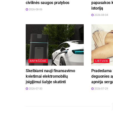
civilinės saugos pratybos
papasakos k
istoriją
2026-08-06
2026-08-04
ANYKŠČIAI
LIETUVA
Skelbiami nauji finansavimo
Pradedama 
kvietimai elektromobilių
deguonies 
įsigijimui šalyje skatinti
apnėja serg
2026-07-30
2026-07-29