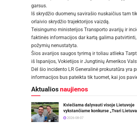
garsus.
Iš skrydžio duomenų savirašio nuskaičius tam tik
orlaivio skrydžio trajektorijos vaizdą.
Teisingumo ministerijos Transporto avarijų ir inc
faktinės informacijos dar kartą galima patvirtinti,
požymių nenustatyta.
Šios avarijos saugos tyrimą ir toliau atlieka Tar
iš Ispanijos, Vokietijos ir Jungtinių Amerikos Vals
Dėl šio incidento LR Generalinė prokuratūra yra p
informacijos bus pateikta tik tuomet, kai jos pav
Aktualios
naujienos
Kviečiama dalyvauti visoje Lietuvoje
vykstančiame konkurse „Tvari Lietuva
2026-08-07