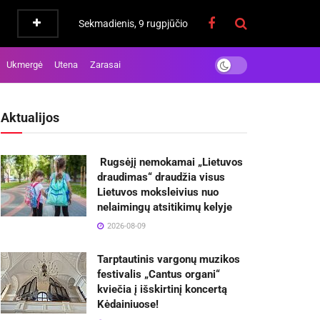
Sekmadienis, 9 rugpjūčio
Ukmergė
Utena
Zarasai
Aktualijos
Rugsėjį nemokamai „Lietuvos
draudimas“ draudžia visus
Lietuvos moksleivius nuo
nelaimingų atsitikimų kelyje
2026-08-09
Tarptautinis vargonų muzikos
festivalis „Cantus organi“
kviečia į išskirtinį koncertą
Kėdainiuose!