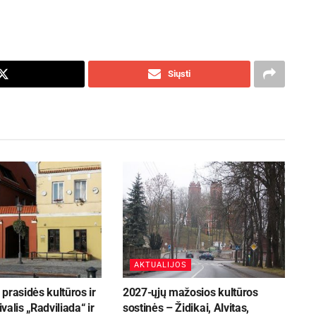
Siųsti
AKTUALIJOS
prasidės kultūros ir
2027-ųjų mažosios kultūros
ivalis „Radviliada“ ir
sostinės – Židikai, Alvitas,