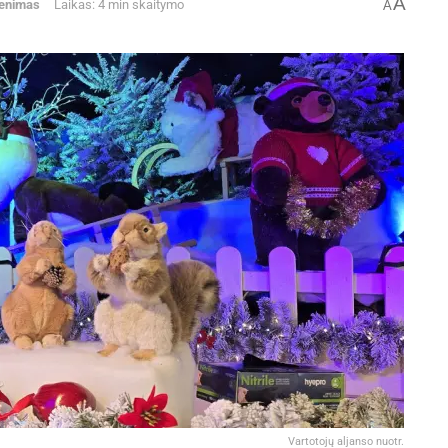
A
enimas
Laikas: 4 min skaitymo
A
Vartotojų aljanso nuotr.