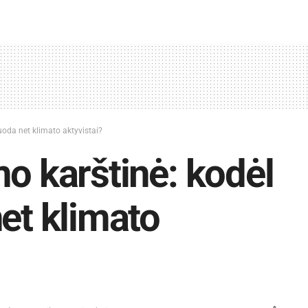
uoda net klimato aktyvistai?
mo karštinė: kodėl
net klimato