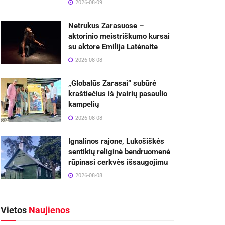
2026-08-09
Netrukus Zarasuose –
aktorinio meistriškumo kursai
su aktore Emilija Latėnaite
2026-08-08
„Globalūs Zarasai“ subūrė
kraštiečius iš įvairių pasaulio
kampelių
2026-08-08
Ignalinos rajone, Lukošiškės
sentikių religinė bendruomenė
rūpinasi cerkvės išsaugojimu
2026-08-08
Vietos
Naujienos