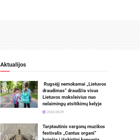
Aktualijos
Rugsėjį nemokamai „Lietuvos
draudimas“ draudžia visus
Lietuvos moksleivius nuo
nelaimingų atsitikimų kelyje
2026-08-09
Tarptautinis vargonų muzikos
festivalis „Cantus organi“
kviečia į išskirtinį koncertą