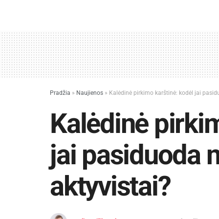
Pradžia
»
Naujienos
»
Kalėdinė pirkimo karštinė: kodėl jai pasid
Kalėdinė pirki
jai pasiduoda 
aktyvistai?