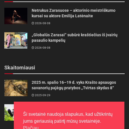
Netrukus Zarasuose – aktorinio meistriškumo
kursai su aktore Emilija Latėnaite
2026-08-08
„Globalūs Zarasai“ subūrė kraštiečius iš įvairių
pasaulio kampelių
2026-08-08
Skaitomiausi
2025 m. spalio 16–19 d. vyks Krašto apsaugos
savanorių pajėgų pratybos „Tvirtas skydas 8“
2025-09-29
Gudrybės, kad trimerio pjovimo valas tarnautų
ilgiau
Ši svetainė naudoja slapukus, kad užtikrintų
2022-06-27
jums geriausią patirtį mūsų svetainėje.
Plačiau