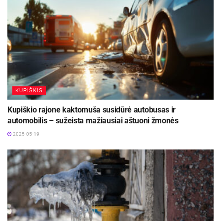
KUPIŠKIS
Kupiškio rajone kaktomuša susidūrė autobusas ir
automobilis – sužeista mažiausiai aštuoni žmonės
2025-05-19