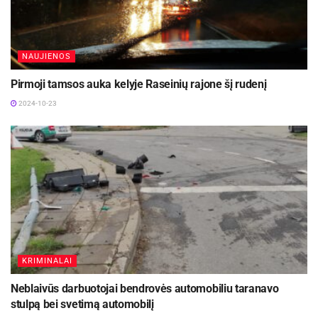
NAUJIENOS
Pirmoji tamsos auka kelyje Raseinių rajone šį rudenį
2024-10-23
KRIMINALAI
Neblaivūs darbuotojai bendrovės automobiliu taranavo
stulpą bei svetimą automobilį