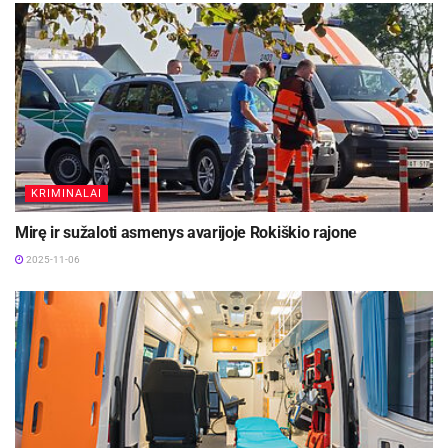
KRIMINALAI
Mirę ir sužaloti asmenys avarijoje Rokiškio rajone
2025-11-06