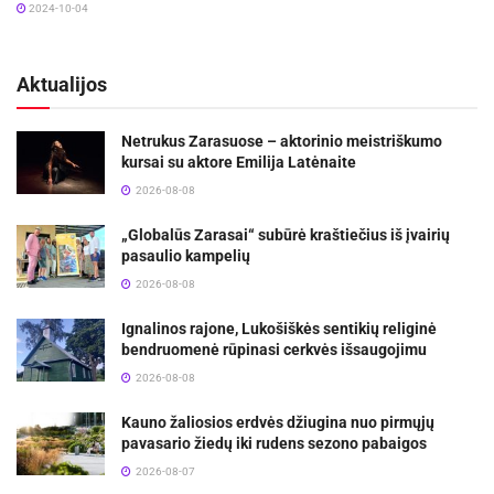
2024-10-04
Aktualijos
Netrukus Zarasuose – aktorinio meistriškumo
kursai su aktore Emilija Latėnaite
2026-08-08
„Globalūs Zarasai“ subūrė kraštiečius iš įvairių
pasaulio kampelių
2026-08-08
Ignalinos rajone, Lukošiškės sentikių religinė
bendruomenė rūpinasi cerkvės išsaugojimu
2026-08-08
Kauno žaliosios erdvės džiugina nuo pirmųjų
pavasario žiedų iki rudens sezono pabaigos
2026-08-07