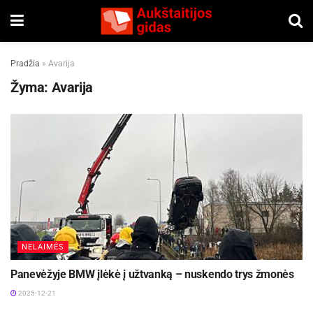
Pradžia
»
Avarija
Žyma:
Avarija
NELAIMĖS
Panevėžyje BMW įlėkė į užtvanką – nuskendo trys žmonės
2025-12-21