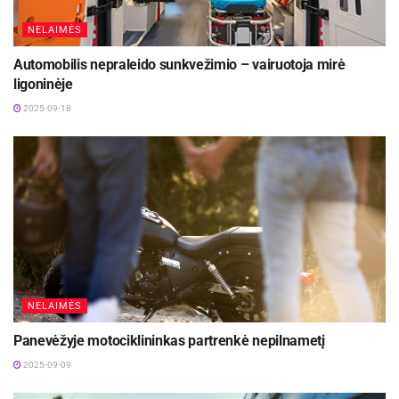
NELAIMĖS
Automobilis nepraleido sunkvežimio – vairuotoja mirė
ligoninėje
2025-09-18
NELAIMĖS
Panevėžyje motociklininkas partrenkė nepilnametį
2025-09-09