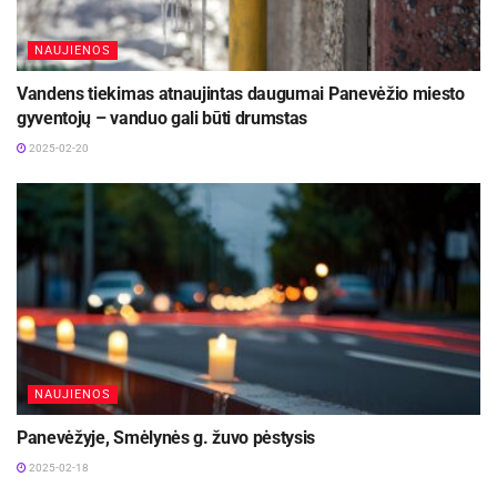
NAUJIENOS
Vandens tiekimas atnaujintas daugumai Panevėžio miesto
gyventojų – vanduo gali būti drumstas
2025-02-20
NAUJIENOS
Panevėžyje, Smėlynės g. žuvo pėstysis
2025-02-18