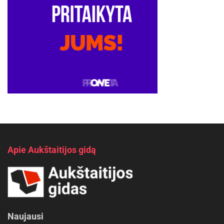
Apie Aukštaitijos gidą
Naujausi