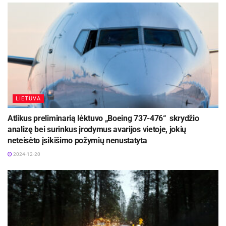
LIETUVA
Atlikus preliminarią lėktuvo „Boeing 737-476“ skrydžio
analizę bei surinkus įrodymus avarijos vietoje, jokių
neteisėto įsikišimo požymių nenustatyta
2024-12-20