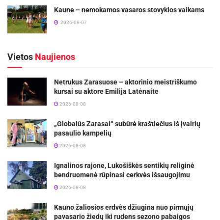
Kaune – nemokamos vasaros stovyklos vaikams
2026-08-07
Vietos
Naujienos
Netrukus Zarasuose – aktorinio meistriškumo
kursai su aktore Emilija Latėnaite
2026-08-08
„Globalūs Zarasai“ subūrė kraštiečius iš įvairių
pasaulio kampelių
2026-08-08
Ignalinos rajone, Lukošiškės sentikių religinė
bendruomenė rūpinasi cerkvės išsaugojimu
2026-08-08
Kauno žaliosios erdvės džiugina nuo pirmųjų
pavasario žiedų iki rudens sezono pabaigos